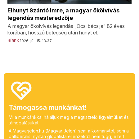
Elhunyt Szántó Imre, a magyar ökölvívás
legendás mesteredzője
A magyar ökölvívás legendás „Öcsi bácsija” 82 éves
korában, hosszú betegség után hunyt el.
HÍREK
2026. júl. 15. 13:37
Támogassa munkánkat!
Mi a munkánkkal háláljuk meg a megtisztelő figyelmüket és
támogatásukat.
A Magyarjelen.hu (Magyar Jelen) sem a kormánytól, sem a
balliberális, nyíltan globalista ellenzéktől nem függ, ezért