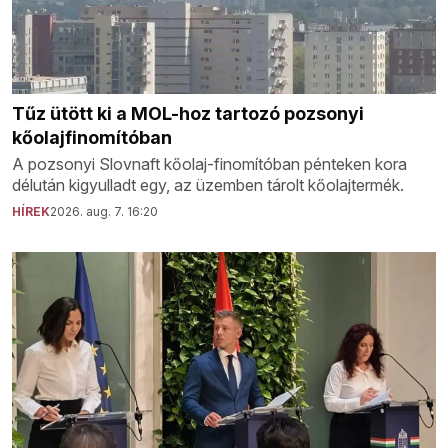
Tűz ütött ki a MOL-hoz tartozó pozsonyi
kőolajfinomítóban
A pozsonyi Slovnaft kőolaj-finomítóban pénteken kora
délután kigyulladt egy, az üzemben tárolt kőolajtermék.
HÍREK
2026. aug. 7. 16:20