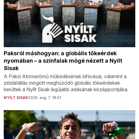
Paksról máshogyan: a globális tőkeérdek
nyomában – a színfalak mögé nézett a Nyílt
Sisak
A Paksi Atomerőmű működésének kihívásai, valamint a
zöldátállás mögött meghúzódó globális tőkeérdekek
kerültek a Nyílt Sisak legújabb adásának középpontjába.
NYÍLT SISAK
2026. aug. 7. 18:01