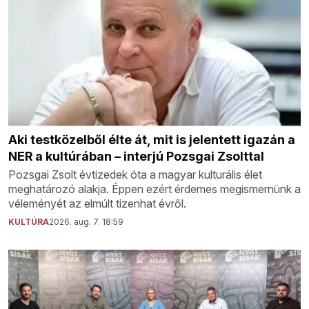
Aki testközelből élte át, mit is jelentett igazán a
NER a kultúrában – interjú Pozsgai Zsolttal
Pozsgai Zsolt évtizedek óta a magyar kulturális élet
meghatározó alakja. Éppen ezért érdemes megismernünk a
véleményét az elmúlt tizenhat évről.
KULTÚRA
2026. aug. 7. 18:59