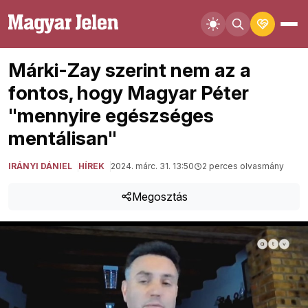
Márki-Zay szerint nem az a
fontos, hogy Magyar Péter
"mennyire egészséges
mentálisan"
IRÁNYI DÁNIEL
HÍREK
2024. márc. 31. 13:50
2 perces olvasmány
Megosztás