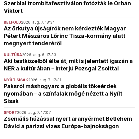
Szerbiai trombitafesztiválon fotózták le Orbán
Viktort
BELFÖLD
2026. aug. 7. 18:34
Az őrkutya újságírók nem kérdezték Magyar
Pétert Mészáros Lőrinc Tisza-kormány alatt
megnyert tenderéről
KULTÚRA
2026. aug. 6. 17:33
Aki testközelből élte át, mit is jelentett igazán a
NER a kultúrában – interjú Pozsgai Zsolttal
NYÍLT SISAK
2026. aug. 7. 17:31
Paksról máshogyan: a globális tőkeérdek
nyomában – a színfalak mögé nézett a Nyílt
Sisak
SPORT
2026. aug. 7. 17:07
Zseniális húzással nyert aranyérmet Betlehem
Dávid a párizsi vizes Európa-bajnokságon