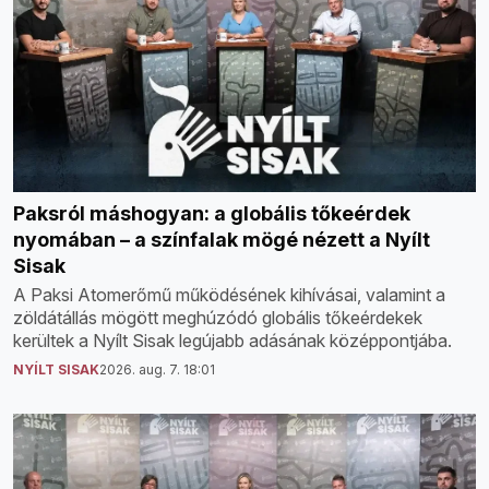
Paksról máshogyan: a globális tőkeérdek
nyomában – a színfalak mögé nézett a Nyílt
Sisak
A Paksi Atomerőmű működésének kihívásai, valamint a
zöldátállás mögött meghúzódó globális tőkeérdekek
kerültek a Nyílt Sisak legújabb adásának középpontjába.
NYÍLT SISAK
2026. aug. 7. 18:01