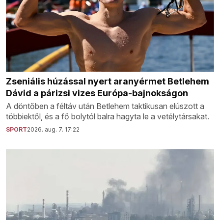
Zseniális húzással nyert aranyérmet Betlehem
Dávid a párizsi vizes Európa-bajnokságon
A döntőben a féltáv után Betlehem taktikusan elúszott a
többiektől, és a fő bolytól balra hagyta le a vetélytársakat.
SPORT
2026. aug. 7. 17:22