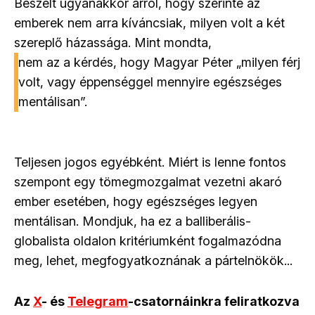
Beszélt ugyanakkor arról, hogy szerinte az
emberek nem arra kíváncsiak, milyen volt a két
szereplő házassága. Mint mondta,
nem az a kérdés, hogy Magyar Péter „milyen férj
volt, vagy éppenséggel mennyire egészséges
mentálisan”.
Teljesen jogos egyébként. Miért is lenne fontos
szempont egy tömegmozgalmat vezetni akaró
ember esetében, hogy egészséges legyen
mentálisan. Mondjuk, ha ez a balliberális-
globalista oldalon kritériumként fogalmazódna
meg, lehet, megfogyatkoznának a pártelnökök...
Az
X
- és
Telegram
-csatornáinkra feliratkozva