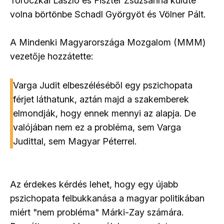
Toroczkai László és Fiszter Zsuzsanna küldte
volna börtönbe Schadl Györgyöt és Völner Pált.
A Mindenki Magyarországa Mozgalom (MMM)
vezetője hozzátette:
Varga Judit elbeszéléséből egy pszichopata
férjet láthatunk, aztán majd a szakemberek
elmondják, hogy ennek mennyi az alapja. De
valójában nem ez a probléma, sem Varga
Judittal, sem Magyar Péterrel.
Az érdekes kérdés lehet, hogy egy újabb
pszichopata felbukkanása a magyar politikában
miért "nem probléma" Márki-Zay számára.