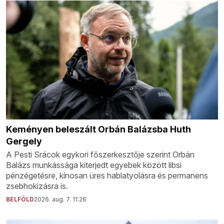
Keményen beleszált Orbán Balázsba Huth
Gergely
A Pesti Srácok egykori főszerkesztője szerint Orbán
Balázs munkássága kiterjedt egyebek között libsi
pénzégetésre, kínosan üres hablatyolásra és permanens
zsebhokizásra is.
BELFÖLD
2026. aug. 7. 11:26