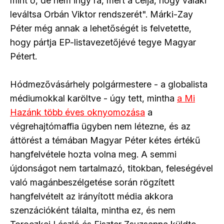
mint ő, de nem irigy rá, mert a célja, hogy valaki
leváltsa Orbán Viktor rendszerét". Márki-Zay
Péter még annak a lehetőségét is felvetette,
hogy pártja EP-listavezetőjévé tegye Magyar
Pétert.
Hódmezővásárhely polgármestere - a globalista
médiumokkal karöltve - úgy tett, mintha
a Mi
Hazánk több éves oknyomozása
a
végrehajtómaffia ügyben nem létezne, és az
áttörést a témában Magyar Péter kétes értékű
hangfelvétele hozta volna meg. A semmi
újdonságot nem tartalmazó, titokban, feleségével
való magánbeszélgetése során rögzített
hangfelvételt az irányított média akkora
szenzációként tálalta, mintha ez, és nem