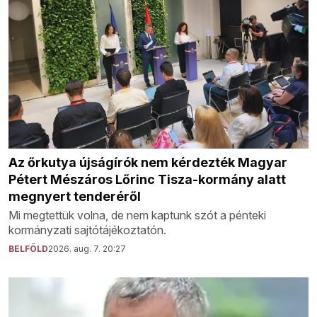
Az őrkutya újságírók nem kérdezték Magyar
Pétert Mészáros Lőrinc Tisza-kormány alatt
megnyert tenderéről
Mi megtettük volna, de nem kaptunk szót a pénteki
kormányzati sajtótájékoztatón.
BELFÖLD
2026. aug. 7. 20:27