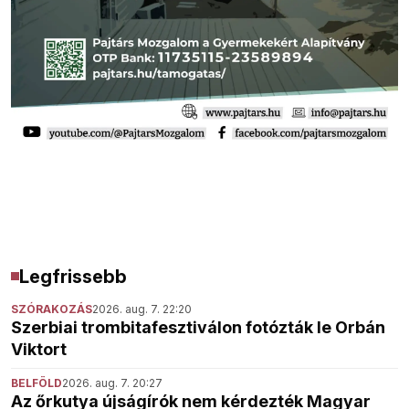
Legfrissebb
SZÓRAKOZÁS
2026. aug. 7. 22:20
Szerbiai trombitafesztiválon fotózták le Orbán
Viktort
BELFÖLD
2026. aug. 7. 20:27
Az őrkutya újságírók nem kérdezték Magyar