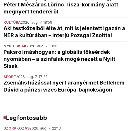
Pétert Mészáros Lőrinc Tisza-kormány alatt
megnyert tenderéről
KULTÚRA
2026. aug. 7. 18:59
Aki testközelből élte át, mit is jelentett igazán a
NER a kultúrában – interjú Pozsgai Zsolttal
NYÍLT SISAK
2026. aug. 7. 18:01
Paksról máshogyan: a globális tőkeérdek
nyomában – a színfalak mögé nézett a Nyílt
Sisak
SPORT
2026. aug. 7. 17:22
Zseniális húzással nyert aranyérmet Betlehem
Dávid a párizsi vizes Európa-bajnokságon
Legfontosabb
SZÓRAKOZÁS
2026. aug. 7. 22:13