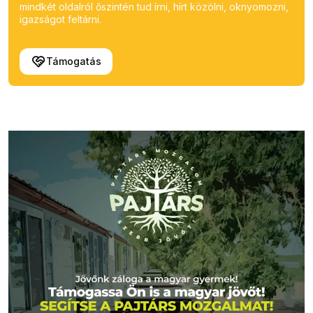
mindkét oldalról őszintén tud írni, hírt közölni, oknyomozni,
igazságot feltárni.
Támogatás