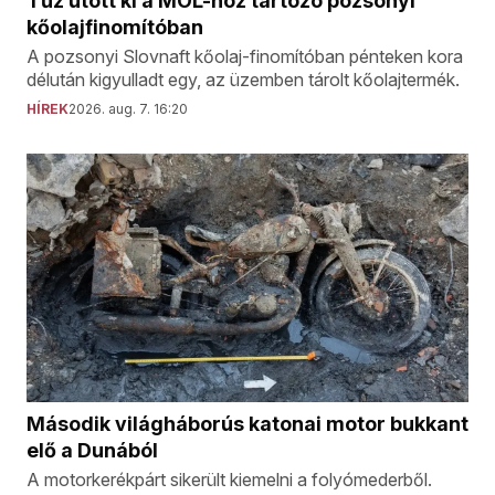
Tűz ütött ki a MOL-hoz tartozó pozsonyi
kőolajfinomítóban
A pozsonyi Slovnaft kőolaj-finomítóban pénteken kora
délután kigyulladt egy, az üzemben tárolt kőolajtermék.
HÍREK
2026. aug. 7. 16:20
Második világháborús katonai motor bukkant
elő a Dunából
A motorkerékpárt sikerült kiemelni a folyómederből.