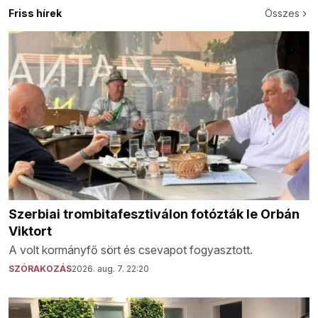
Friss hírek
Összes
Szerbiai trombitafesztiválon fotózták le Orbán
Viktort
A volt kormányfő sört és csevapot fogyasztott.
SZÓRAKOZÁS
2026. aug. 7. 22:20