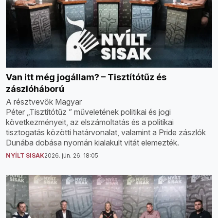
Van itt még jogállam? – Tisztítótűz és
zászlóháború
A résztvevők Magyar
Péter „Tisztítótűz ” műveletének politikai és jogi
következményeit, az elszámoltatás és a politikai
tisztogatás közötti határvonalat, valamint a Pride zászlók
Dunába dobása nyomán kialakult vitát elemezték.
NYÍLT SISAK
2026. jún. 26. 18:05