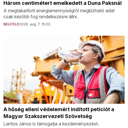
Három centimétert emelkedett a Duna Paksnál
A megtakarított energiamennyiségről megbízható adat
csak később fog rendelkezésre állni.
BELFÖLD
2026. aug. 7. 15:00
A hőség elleni védelemért indított petíciót a
Magyar Szakszervezeti Szövetség
Lantos János is támogatja a kezdeményezést.