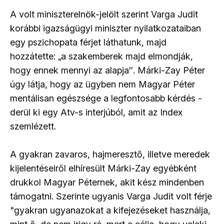
A volt miniszterelnök-jelölt szerint Varga Judit
korábbi igazságügyi miniszter nyilatkozataiban
egy pszichopata férjet láthatunk, majd
hozzátette: „a szakemberek majd elmondják,
hogy ennek mennyi az alapja″. Márki-Zay Péter
úgy látja, hogy az ügyben nem Magyar Péter
mentálisan egészsége a legfontosabb kérdés -
derül ki egy Atv-s interjúból, amit az Index
szemlézett.
A gyakran zavaros, hajmeresztő, illetve meredek
kijelentéseiről elhíresült Márki-Zay egyébként
drukkol Magyar Péternek, akit kész mindenben
támogatni. Szerinte ugyanis Varga Judit volt férje
"gyakran ugyanazokat a kifejezéseket használja,