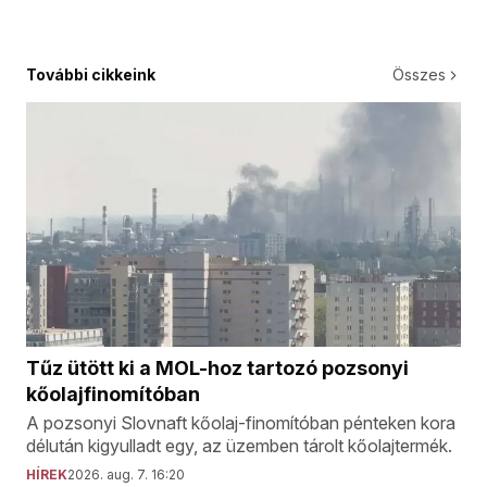
További cikkeink
Összes
Tűz ütött ki a MOL-hoz tartozó pozsonyi
kőolajfinomítóban
A pozsonyi Slovnaft kőolaj-finomítóban pénteken kora
délután kigyulladt egy, az üzemben tárolt kőolajtermék.
HÍREK
2026. aug. 7. 16:20