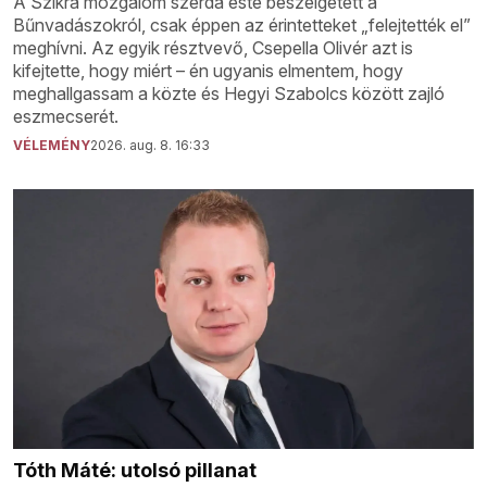
A Szikra mozgalom szerda este beszélgetett a
Bűnvadászokról, csak éppen az érintetteket „felejtették el”
meghívni. Az egyik résztvevő, Csepella Olivér azt is
kifejtette, hogy miért – én ugyanis elmentem, hogy
meghallgassam a közte és Hegyi Szabolcs között zajló
eszmecserét.
VÉLEMÉNY
2026. aug. 8. 16:33
Tóth Máté: utolsó pillanat