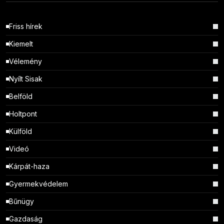
Friss hírek
Kiemelt
Vélemény
Nyílt Sisak
Belföld
Holtpont
Külföld
Videó
Kárpát-haza
Gyermekvédelem
Bűnügy
Gazdaság