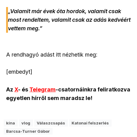
„Valamit már évek óta hordok, valamit csak
most rendeltem, valamit csak az adás kedvéért
vettem meg.”
A rendhagyó adást itt nézhetik meg:
[embedyt]
Az
X
- és
Telegram
-csatornáinkra feliratkozva
egyetlen hírről sem maradsz le!
kína
vlog
Válaszcsapás
Katonai felszerlés
Barcsa-Turner Gábor