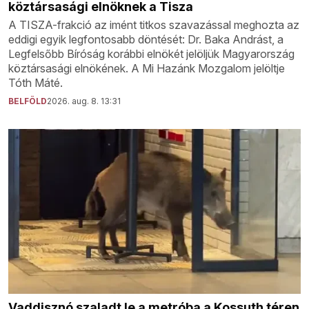
köztársasági elnöknek a Tisza
A TISZA-frakció az imént titkos szavazással meghozta az
eddigi egyik legfontosabb döntését: Dr. Baka Andrást, a
Legfelsőbb Bíróság korábbi elnökét jelöljük Magyarország
köztársasági elnökének. A Mi Hazánk Mozgalom jelöltje
Tóth Máté.
BELFÖLD
2026. aug. 8. 13:31
Vaddisznó szaladt le a metróba a Kossuth téren