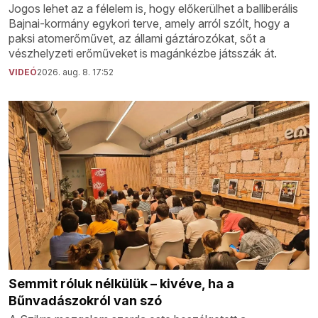
Jogos lehet az a félelem is, hogy előkerülhet a balliberális
Bajnai-kormány egykori terve, amely arról szólt, hogy a
paksi atomerőművet, az állami gáztározókat, sőt a
vészhelyzeti erőműveket is magánkézbe játsszák át.
VIDEÓ
2026. aug. 8. 17:52
Semmit róluk nélkülük – kivéve, ha a
Bűnvadászokról van szó