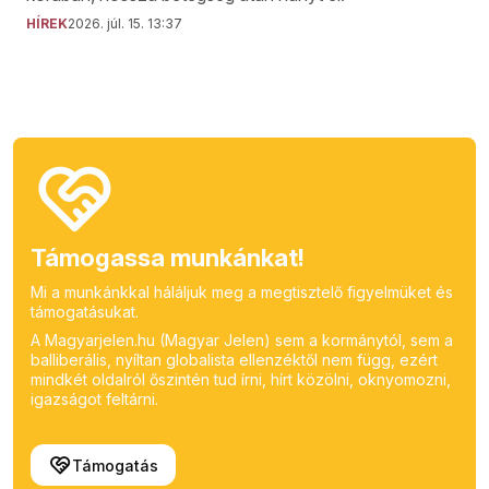
HÍREK
2026. júl. 15. 13:37
Támogassa munkánkat!
Mi a munkánkkal háláljuk meg a megtisztelő figyelmüket és
támogatásukat.
A Magyarjelen.hu (Magyar Jelen) sem a kormánytól, sem a
balliberális, nyíltan globalista ellenzéktől nem függ, ezért
mindkét oldalról őszintén tud írni, hírt közölni, oknyomozni,
igazságot feltárni.
Támogatás