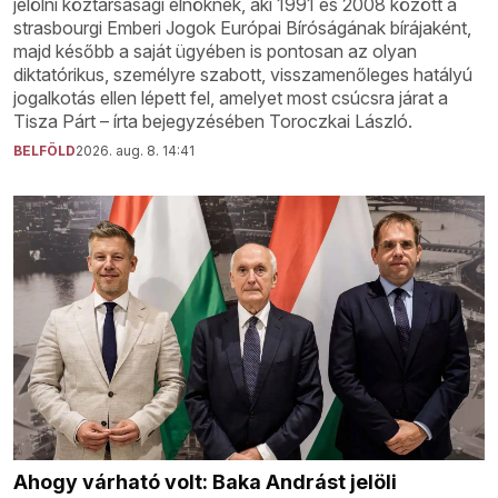
jelölni köztársasági elnöknek, aki 1991 és 2008 között a
strasbourgi Emberi Jogok Európai Bíróságának bírájaként,
majd később a saját ügyében is pontosan az olyan
diktatórikus, személyre szabott, visszamenőleges hatályú
jogalkotás ellen lépett fel, amelyet most csúcsra járat a
Tisza Párt – írta bejegyzésében Toroczkai László.
BELFÖLD
2026. aug. 8. 14:41
Ahogy várható volt: Baka Andrást jelöli