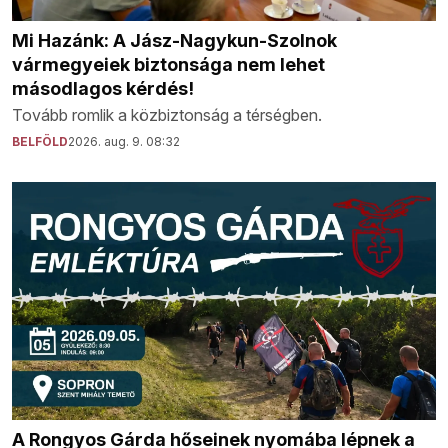
Mi Hazánk: A Jász-Nagykun-Szolnok
vármegyeiek biztonsága nem lehet
másodlagos kérdés!
Tovább romlik a közbiztonság a térségben.
BELFÖLD
2026. aug. 9. 08:32
A Rongyos Gárda hőseinek nyomába lépnek a