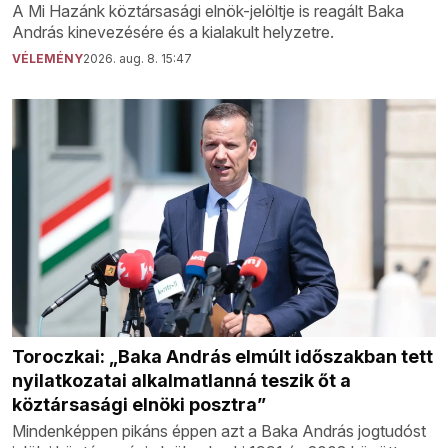
A Mi Hazánk köztársasági elnök-jelöltje is reagált Baka
András kinevezésére és a kialakult helyzetre.
VÉLEMÉNY
2026. aug. 8. 15:47
Toroczkai: „Baka András elmúlt időszakban tett
nyilatkozatai alkalmatlanná teszik őt a
köztársasági elnöki posztra”
Mindenképpen pikáns éppen azt a Baka András jogtudóst