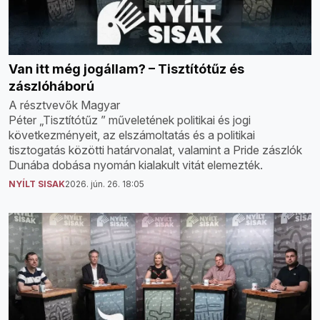
Van itt még jogállam? – Tisztítótűz és
zászlóháború
A résztvevők Magyar
Péter „Tisztítótűz ” műveletének politikai és jogi
következményeit, az elszámoltatás és a politikai
tisztogatás közötti határvonalat, valamint a Pride zászlók
Dunába dobása nyomán kialakult vitát elemezték.
NYÍLT SISAK
2026. jún. 26. 18:05