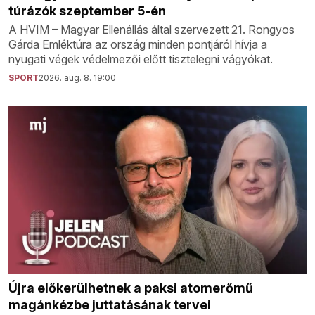
túrázók szeptember 5-én
A HVIM – Magyar Ellenállás által szervezett 21. Rongyos
Gárda Emléktúra az ország minden pontjáról hívja a
nyugati végek védelmezői előtt tisztelegni vágyókat.
SPORT
2026. aug. 8. 19:00
Újra előkerülhetnek a paksi atomerőmű
magánkézbe juttatásának tervei