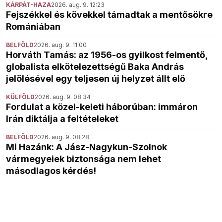
KÁRPÁT-HAZA
2026. aug. 9. 12:23
Fejszékkel és kövekkel támadtak a mentősökre
Romániában
BELFÖLD
2026. aug. 9. 11:00
Horváth Tamás: az 1956-os gyilkost felmentő,
globalista elkötelezettségű Baka András
jelölésével egy teljesen új helyzet állt elő
KÜLFÖLD
2026. aug. 9. 08:34
Fordulat a közel-keleti háborúban: immáron
Irán diktálja a feltételeket
BELFÖLD
2026. aug. 9. 08:28
Mi Hazánk: A Jász-Nagykun-Szolnok
vármegyeiek biztonsága nem lehet
másodlagos kérdés!