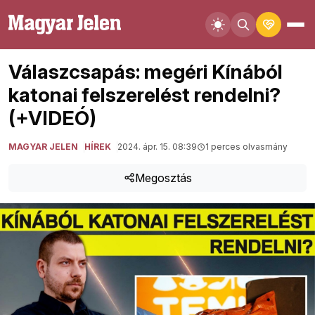
Válaszcsapás: megéri Kínából
katonai felszerelést rendelni?
(+VIDEÓ)
MAGYAR JELEN
HÍREK
2024. ápr. 15. 08:39
1 perces olvasmány
Megosztás