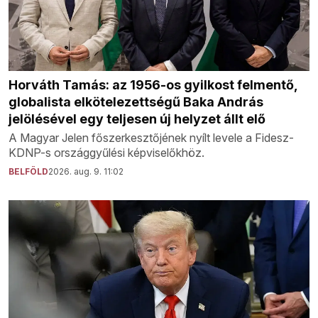
Horváth Tamás: az 1956-os gyilkost felmentő,
globalista elkötelezettségű Baka András
jelölésével egy teljesen új helyzet állt elő
A Magyar Jelen főszerkesztőjének nyílt levele a Fidesz-
KDNP-s országgyűlési képviselőkhöz.
BELFÖLD
2026. aug. 9. 11:02