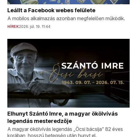
Leállt a Facebook webes felülete
A mobilos alkalmazás azonban megfelelően működik.
HÍREK
2026. júl. 19. 11:44
Elhunyt Szántó Imre, a magyar ökölvívás
legendás mesteredzője
A magyar ökölvívás legendás „Öcsi bácsija” 82 éves
korában, hosszú betegség után hunyt el.