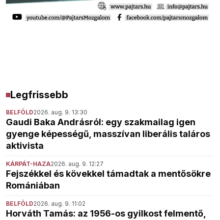
Legfrissebb
BELFÖLD
2026. aug. 9. 13:30
Gaudi Baka Andrásról: egy szakmailag igen
gyenge képességű, masszívan liberális taláros
aktivista
KÁRPÁT-HAZA
2026. aug. 9. 12:27
Fejszékkel és kövekkel támadtak a mentősökre
Romániában
BELFÖLD
2026. aug. 9. 11:02
Horváth Tamás: az 1956-os gyilkost felmentő,