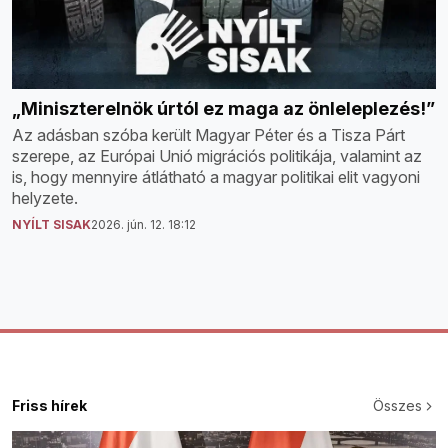
„Miniszterelnök úrtól ez maga az önleleplezés!”
Az adásban szóba került Magyar Péter és a Tisza Párt
szerepe, az Európai Unió migrációs politikája, valamint az
is, hogy mennyire átlátható a magyar politikai elit vagyoni
helyzete.
NYÍLT SISAK
2026. jún. 12. 18:12
Friss hírek
Összes