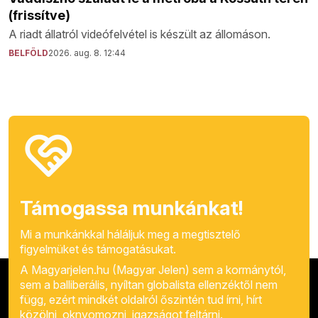
(frissítve)
A riadt állatról videófelvétel is készült az állomáson.
BELFÖLD
2026. aug. 8. 12:44
Támogassa munkánkat!
Mi a munkánkkal háláljuk meg a megtisztelő
figyelmüket és támogatásukat.
A Magyarjelen.hu (Magyar Jelen) sem a kormánytól,
sem a balliberális, nyíltan globalista ellenzéktől nem
függ, ezért mindkét oldalról őszintén tud írni, hírt
közölni, oknyomozni, igazságot feltárni.