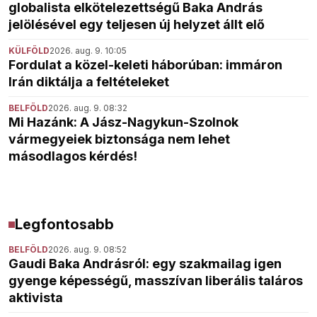
globalista elkötelezettségű Baka András
jelölésével egy teljesen új helyzet állt elő
KÜLFÖLD
2026. aug. 9. 10:05
Fordulat a közel-keleti háborúban: immáron
Irán diktálja a feltételeket
BELFÖLD
2026. aug. 9. 08:32
Mi Hazánk: A Jász-Nagykun-Szolnok
vármegyeiek biztonsága nem lehet
másodlagos kérdés!
Legfontosabb
BELFÖLD
2026. aug. 9. 08:52
Gaudi Baka Andrásról: egy szakmailag igen
gyenge képességű, masszívan liberális taláros
aktivista