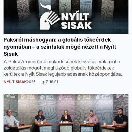
Paksról máshogyan: a globális tőkeérdek
nyomában – a színfalak mögé nézett a Nyílt
Sisak
A Paksi Atomerőmű működésének kihívásai, valamint a
zöldátállás mögött meghúzódó globális tőkeérdekek
kerültek a Nyílt Sisak legújabb adásának középpontjába.
NYÍLT SISAK
2026. aug. 7. 18:01