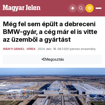
Még fel sem épült a debreceni
BMW-gyár, a cég már el is vitte
az üzemből a gyártást
IRÁNYI DÁNIEL
HÍREK
2024. dec. 18. 08:23
1 perces olvasmány
Megosztás