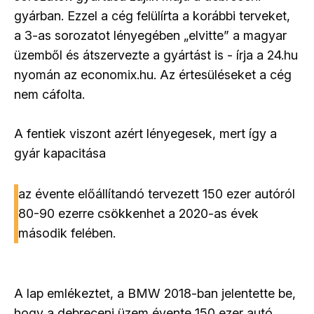
gyárban. Ezzel a cég felülírta a korábbi terveket,
a 3-as sorozatot lényegében „elvitte” a magyar
üzemből és átszervezte a gyártást is - írja a 24.hu
nyomán az economix.hu. Az értesüléseket a cég
nem cáfolta.
A fentiek viszont azért lényegesek, mert így a
gyár kapacitása
az évente előállítandó tervezett 150 ezer autóról
80-90 ezerre csökkenhet a 2020-as évek
második felében.
A lap emlékeztet, a BMW 2018-ban jelentette be,
hogy a debreceni üzem évente 150 ezer autó