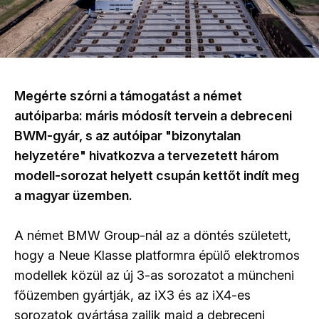
Megérte szórni a támogatást a német
autóiparba: máris módosít tervein a debreceni
BWM-gyár, s az autóipar "bizonytalan
helyzetére" hivatkozva a tervezetett három
modell-sorozat helyett csupán kettőt indít meg
a magyar üzemben.
A német BMW Group-nál az a döntés született,
hogy a Neue Klasse platformra épülő elektromos
modellek közül az új 3-as sorozatot a müncheni
főüzemben gyártják, az iX3 és az iX4-es
sorozatok gyártása zajlik majd a debreceni