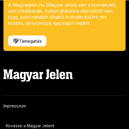
A Magyarjelen.hu (Magyar Jelen) sem a kormánytól,
sem a balliberális, nyíltan globalista ellenzéktől nem
függ, ezért mindkét oldalról őszintén tud írni, hírt
közölni, oknyomozni, igazságot feltárni.
Támogatás
Impresszum
Kövesse a Magyar Jelent