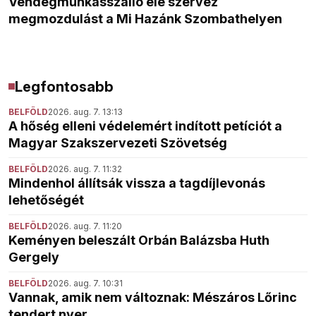
Vendégmunkásszálló elé szervez
megmozdulást a Mi Hazánk Szombathelyen
Legfontosabb
BELFÖLD
2026. aug. 7. 13:13
A hőség elleni védelemért indított petíciót a
Magyar Szakszervezeti Szövetség
BELFÖLD
2026. aug. 7. 11:32
Mindenhol állítsák vissza a tagdíjlevonás
lehetőségét
BELFÖLD
2026. aug. 7. 11:20
Keményen beleszált Orbán Balázsba Huth
Gergely
BELFÖLD
2026. aug. 7. 10:31
Vannak, amik nem változnak: Mészáros Lőrinc
tendert nyer