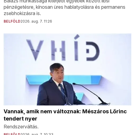
Balázs munkássága kiterjedt egyebek között libsi
pénzégetésre, kínosan üres hablatyolásra és permanens
zsebhokizásra is.
BELFÖLD
2026. aug. 7. 11:26
Vannak, amik nem változnak: Mészáros Lőrinc
tendert nyer
Rendszerváltás.
BELFÖLD
2026. aug. 7. 10:33