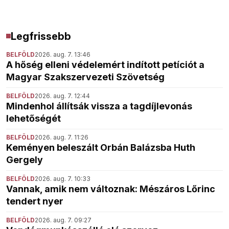
Legfrissebb
BELFÖLD
2026. aug. 7. 13:46
A hőség elleni védelemért indított petíciót a
Magyar Szakszervezeti Szövetség
BELFÖLD
2026. aug. 7. 12:44
Mindenhol állítsák vissza a tagdíjlevonás
lehetőségét
BELFÖLD
2026. aug. 7. 11:26
Keményen beleszált Orbán Balázsba Huth
Gergely
BELFÖLD
2026. aug. 7. 10:33
Vannak, amik nem változnak: Mészáros Lőrinc
tendert nyer
BELFÖLD
2026. aug. 7. 09:27