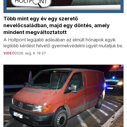
Több mint egy év egy szerető
nevelőcsaládban, majd egy döntés, amely
mindent megváltoztatott
A Holtpont legújabb adásában az elmúlt hónapok egyik
legtöbb kérdést felvető gyermekvédelmi ügyét mutatjuk be.
VIDEÓ
2026. aug. 6. 19:37