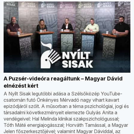
A Puzsér-videóra reagáltunk – Magyar Dávid
elnézést kért
A Nyílt Sisak legutóbbi adása a Szélsőközép YouTube-
csatornán futó Önkényes Mérvadó nagy vihart kavart
epizódjáról szólt. A műsorban a téma pszichológiai, jogi és
társadalmi következményeit elemezte Gulyás Anita a
vendégeivel: Hal Melinda klinikai szakpszichológussal;
Tóth Máté energiajogásszal; Horváth Tamással, a Magyar
Jelen főszerkesztőjével; valamint Magyar Dáviddal, az