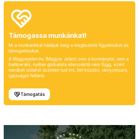
Támogassa munkánkat!
Mi a munkánkkal háláljuk meg a megtisztelő figyelmüket és
támogatásukat.
A Magyarjelen.hu (Magyar Jelen) sem a kormánytól, sem a
balliberális, nyíltan globalista ellenzéktől nem függ, ezért
mindkét oldalról őszintén tud írni, hírt közölni, oknyomozni,
igazságot feltárni.
Támogatás