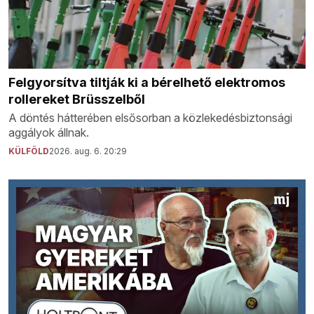
Felgyorsítva tiltják ki a bérelhető elektromos
rollereket Brüsszelből
A döntés hátterében elsősorban a közlekedésbiztonsági
aggályok állnak.
KÜLFÖLD
2026. aug. 6. 20:29