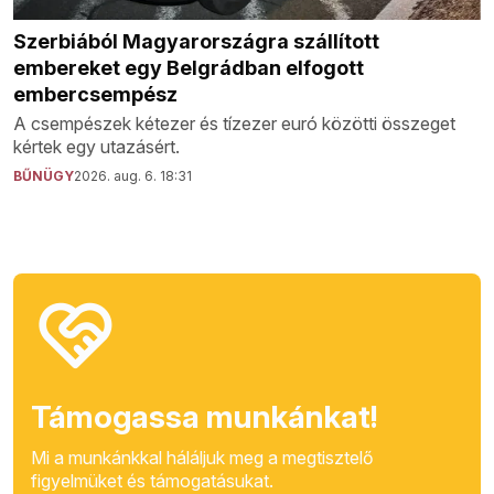
Szerbiából Magyarországra szállított
embereket egy Belgrádban elfogott
embercsempész
A csempészek kétezer és tízezer euró közötti összeget
kértek egy utazásért.
BŰNÜGY
2026. aug. 6. 18:31
Támogassa munkánkat!
Mi a munkánkkal háláljuk meg a megtisztelő
figyelmüket és támogatásukat.