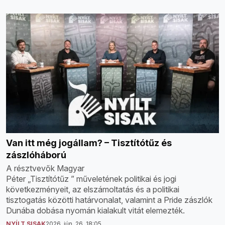
Van itt még jogállam? – Tisztítótűz és
zászlóháború
A résztvevők Magyar
Péter „Tisztítótűz ” műveletének politikai és jogi
következményeit, az elszámoltatás és a politikai
tisztogatás közötti határvonalat, valamint a Pride zászlók
Dunába dobása nyomán kialakult vitát elemezték.
NYÍLT SISAK
2026. jún. 26. 18:05