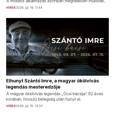
A mobilos alkalmazás azonban megfelelően működik.
HÍREK
2026. júl. 19. 11:44
Elhunyt Szántó Imre, a magyar ökölvívás
legendás mesteredzője
A magyar ökölvívás legendás „Öcsi bácsija” 82 éves
korában, hosszú betegség után hunyt el.
HÍREK
2026. júl. 15. 13:37