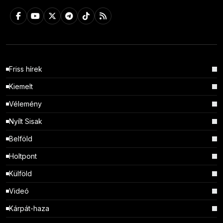
Friss hírek
Kiemelt
Vélemény
Nyílt Sisak
Belföld
Holtpont
Külföld
Videó
Kárpát-haza