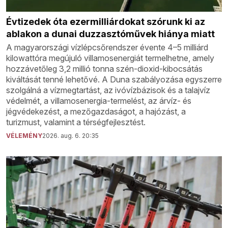
Évtizedek óta ezermilliárdokat szórunk ki az
ablakon a dunai duzzasztóművek hiánya miatt
A magyarországi vízlépcsőrendszer évente 4–5 milliárd
kilowattóra megújuló villamosenergiát termelhetne, amely
hozzávetőleg 3,2 millió tonna szén-dioxid-kibocsátás
kiváltását tenné lehetővé. A Duna szabályozása egyszerre
szolgálná a vízmegtartást, az ivóvízbázisok és a talajvíz
védelmét, a villamosenergia-termelést, az árvíz- és
jégvédekezést, a mezőgazdaságot, a hajózást, a
turizmust, valamint a térségfejlesztést.
VÉLEMÉNY
2026. aug. 6. 20:35