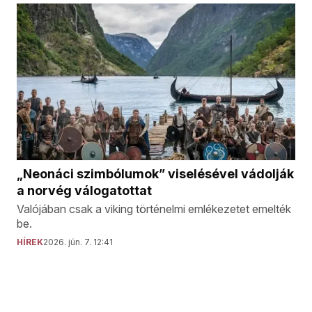
„Neonáci szimbólumok” viselésével vádolják
a norvég válogatottat
Valójában csak a viking történelmi emlékezetet emelték
be.
HÍREK
2026. jún. 7. 12:41