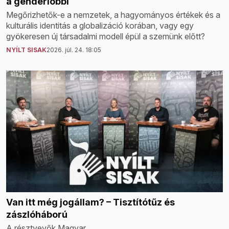
a genderlobbi
Megőrizhetők-e a nemzetek, a hagyományos értékek és a
kulturális identitás a globalizáció korában, vagy egy
gyökeresen új társadalmi modell épül a szemünk előtt?
NYÍLT SISAK
2026. júl. 24. 18:05
Van itt még jogállam? – Tisztítótűz és
zászlóháború
A résztvevők Magyar