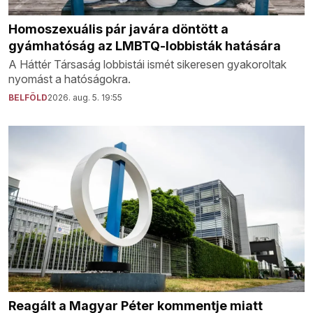
Homoszexuális pár javára döntött a
gyámhatóság az LMBTQ-lobbisták hatására
A Háttér Társaság lobbistái ismét sikeresen gyakoroltak
nyomást a hatóságokra.
BELFÖLD
2026. aug. 5. 19:55
Reagált a Magyar Péter kommentje miatt