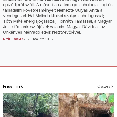
epizódjáról szólt. A műsorban a téma pszichológiai, jogi és
társadalmi következményeit elemezte Gulyás Anita a
vendégeivel: Hal Melinda klinikai szakpszichológussal;
Tóth Máté energiajogásszal; Horváth Tamással, a Magyar
Jelen főszerkesztőjével; valamint Magyar Dáviddal, az
Önkényes Mérvadó egyik résztvevőjével.
NYÍLT SISAK
2026. máj. 22. 18:02
Friss hírek
Összes