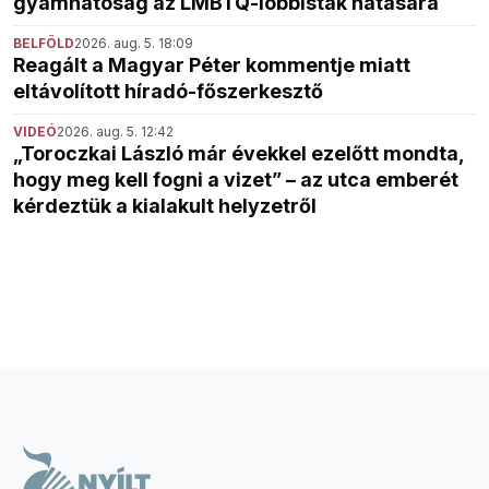
gyámhatóság az LMBTQ-lobbisták hatására
BELFÖLD
2026. aug. 5. 18:09
Reagált a Magyar Péter kommentje miatt
eltávolított híradó-főszerkesztő
VIDEÓ
2026. aug. 5. 12:42
„Toroczkai László már évekkel ezelőtt mondta,
hogy meg kell fogni a vizet” – az utca emberét
kérdeztük a kialakult helyzetről