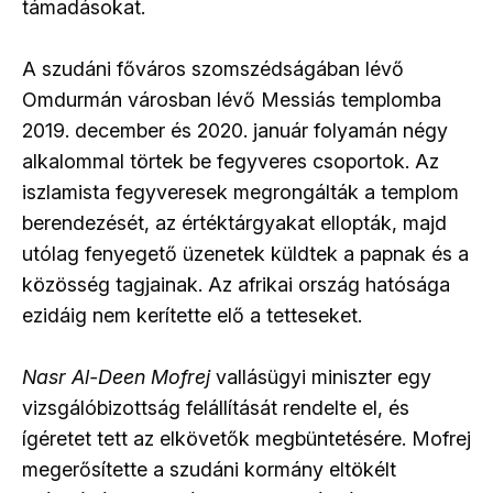
támadásokat.
A szudáni főváros szomszédságában lévő
Omdurmán városban lévő Messiás templomba
2019. december és 2020. január folyamán négy
alkalommal törtek be fegyveres csoportok. Az
iszlamista fegyveresek megrongálták a templom
berendezését, az értéktárgyakat ellopták, majd
utólag fenyegető üzenetek küldtek a papnak és a
közösség tagjainak. Az afrikai ország hatósága
ezidáig nem kerítette elő a tetteseket.
Nasr Al-Deen Mofrej
vallásügyi miniszter egy
vizsgálóbizottság felállítását rendelte el, és
ígéretet tett az elkövetők megbüntetésére. Mofrej
megerősítette a szudáni kormány eltökélt