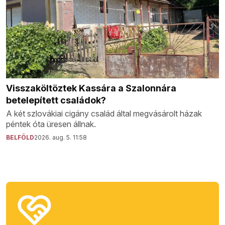
Visszaköltöztek Kassára a Szalonnára
betelepített családok?
A két szlovákiai cigány család által megvásárolt házak
péntek óta üresen állnak.
BELFÖLD
2026. aug. 5. 11:58