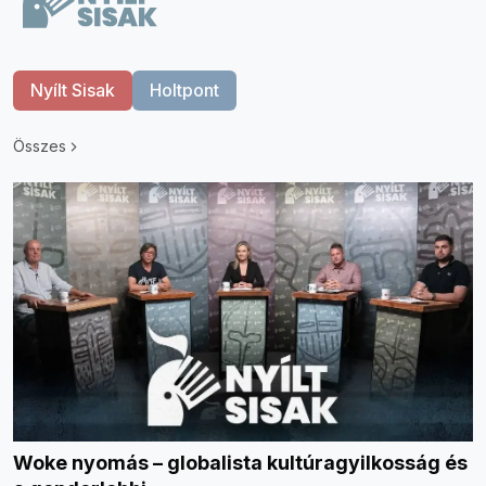
Nyílt Sisak
Holtpont
Összes
Woke nyomás – globalista kultúragyilkosság és