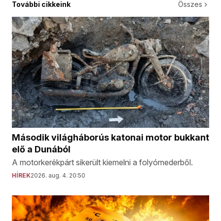
További cikkeink
Összes
Második világháborús katonai motor bukkant
elő a Dunából
A motorkerékpárt sikerült kiemelni a folyómederből.
HÍREK
2026. aug. 4. 20:50