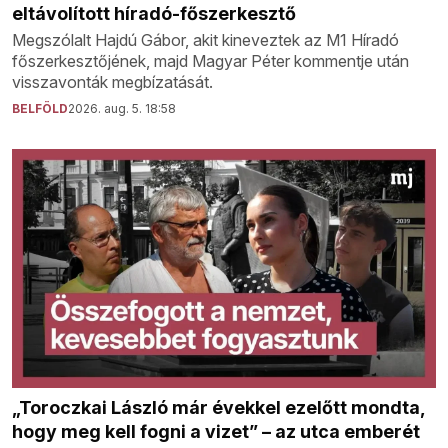
eltávolított híradó-főszerkesztő
Megszólalt Hajdú Gábor, akit kineveztek az M1 Híradó
főszerkesztőjének, majd Magyar Péter kommentje után
visszavonták megbízatását.
BELFÖLD
2026. aug. 5. 18:58
„Toroczkai László már évekkel ezelőtt mondta,
hogy meg kell fogni a vizet” – az utca emberét