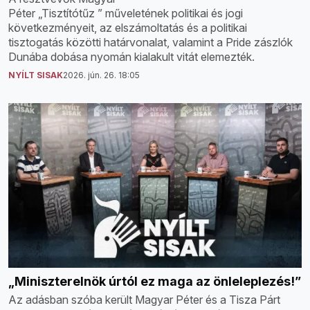
Péter „Tisztítótűz ” műveletének politikai és jogi
következményeit, az elszámoltatás és a politikai
tisztogatás közötti határvonalat, valamint a Pride zászlók
Dunába dobása nyomán kialakult vitát elemezték.
NYÍLT SISAK
2026. jún. 26. 18:05
„Miniszterelnök úrtól ez maga az önleleplezés!”
Az adásban szóba került Magyar Péter és a Tisza Párt