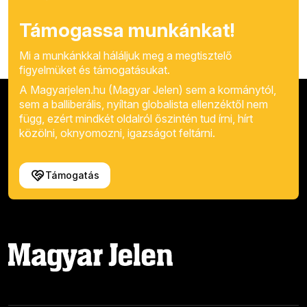
Támogassa munkánkat!
Mi a munkánkkal háláljuk meg a megtisztelő
figyelmüket és támogatásukat.
A Magyarjelen.hu (Magyar Jelen) sem a kormánytól,
sem a balliberális, nyíltan globalista ellenzéktől nem
függ, ezért mindkét oldalról őszintén tud írni, hírt
közölni, oknyomozni, igazságot feltárni.
Támogatás