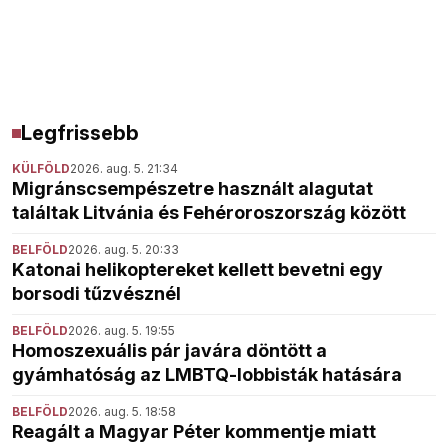
Legfrissebb
KÜLFÖLD
2026. aug. 5. 21:34
Migránscsempészetre használt alagutat
találtak Litvánia és Fehéroroszország között
BELFÖLD
2026. aug. 5. 20:33
Katonai helikoptereket kellett bevetni egy
borsodi tűzvésznél
BELFÖLD
2026. aug. 5. 19:55
Homoszexuális pár javára döntött a
gyámhatóság az LMBTQ-lobbisták hatására
BELFÖLD
2026. aug. 5. 18:58
Reagált a Magyar Péter kommentje miatt