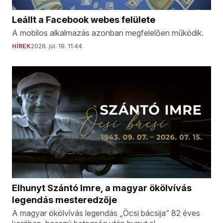
Leállt a Facebook webes felülete
A mobilos alkalmazás azonban megfelelően működik.
HÍREK
2026. júl. 19. 11:44
Elhunyt Szántó Imre, a magyar ökölvívás
legendás mesteredzője
A magyar ökölvívás legendás „Öcsi bácsija” 82 éves