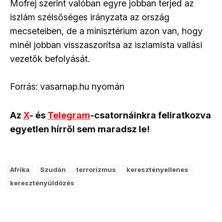
Mofrej szerint valóban egyre jobban terjed az
iszlám szélsőséges irányzata az ország
mecseteiben, de a minisztérium azon van, hogy
minél jobban visszaszorítsa az iszlamista vallási
vezetők befolyását.
Forrás: vasarnap.hu nyomán
Az
X
- és
Telegram
-csatornáinkra feliratkozva
egyetlen hírről sem maradsz le!
Afrika
Szudán
terrorizmus
keresztényellenes
keresztényüldözés