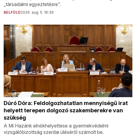
„társadalmi egyeztetésre”.
BELFÖLD
2026. aug. 5. 16:39
Dúró Dóra: Feldolgozhatatlan mennyiségű irat
helyett terepen dolgozó szakemberekre van
szükség
A Mi Hazánk elnökhelyettese a gyermekvédelmi
vizsgálóbizottság szerdai üléséről számolt be.