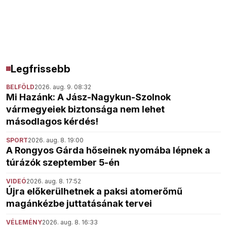
Legfrissebb
BELFÖLD
2026. aug. 9. 08:32
Mi Hazánk: A Jász-Nagykun-Szolnok
vármegyeiek biztonsága nem lehet
másodlagos kérdés!
SPORT
2026. aug. 8. 19:00
A Rongyos Gárda hőseinek nyomába lépnek a
túrázók szeptember 5-én
VIDEÓ
2026. aug. 8. 17:52
Újra előkerülhetnek a paksi atomerőmű
magánkézbe juttatásának tervei
VÉLEMÉNY
2026. aug. 8. 16:33