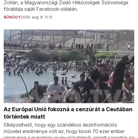
Zoltán, a Magyarországi Zsidó Hitközségek Szövetsége
főrabbija saját Facebook-oldalán.
BŰNÜGY
2026. aug. 8. 11:12
Az Európai Unió fokozná a cenzúrát a Ceutában
történtek miatt
Elképzelhető, hogy egy szándékos dezinformációs
művelet eredménye volt az, hogy közel 70 ezer ember
jelent meg a marokkói-spanyol határnál, emiatt szeretné az