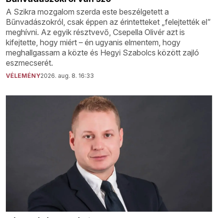
A Szikra mozgalom szerda este beszélgetett a
Bűnvadászokról, csak éppen az érintetteket „felejtették el”
meghívni. Az egyik résztvevő, Csepella Olivér azt is
kifejtette, hogy miért – én ugyanis elmentem, hogy
meghallgassam a közte és Hegyi Szabolcs között zajló
eszmecserét.
VÉLEMÉNY
2026. aug. 8. 16:33