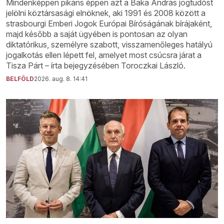
Mindenképpen pikáns éppen azt a Baka András jogtudóst
jelölni köztársasági elnöknek, aki 1991 és 2008 között a
strasbourgi Emberi Jogok Európai Bíróságának bírájaként,
majd később a saját ügyében is pontosan az olyan
diktatórikus, személyre szabott, visszamenőleges hatályú
jogalkotás ellen lépett fel, amelyet most csúcsra járat a
Tisza Párt – írta bejegyzésében Toroczkai László.
BELFÖLD
2026. aug. 8. 14:41