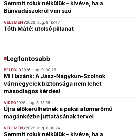
Semmit róluk nélkülük – kivéve, ha a
Bűnvadászokról van szó
VÉLEMÉNY
2026. aug. 8. 15:47
Tóth Máté: utolsó pillanat
Legfontosabb
BELFÖLD
2026. aug. 9. 08:28
Mi Hazánk: A Jász-Nagykun-Szolnok
vármegyeiek biztonsága nem lehet
másodlagos kérdés!
VIDEÓ
2026. aug. 8. 13:58
Újra előkerülhetnek a paksi atomerőmű
magánkézbe juttatásának tervei
VÉLEMÉNY
2026. aug. 8. 10:24
Semmit róluk nélkülük – kivéve, ha a