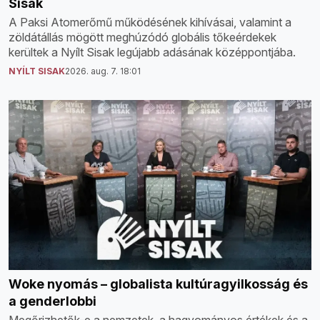
Sisak
A Paksi Atomerőmű működésének kihívásai, valamint a
zöldátállás mögött meghúzódó globális tőkeérdekek
kerültek a Nyílt Sisak legújabb adásának középpontjába.
NYÍLT SISAK
2026. aug. 7. 18:01
Woke nyomás – globalista kultúragyilkosság és
a genderlobbi