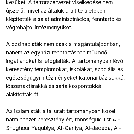
kezüket. A terrorszervezet viselkedése nem
újszerű, mivel az általuk uralt területeken
kiépítették a saját adminisztrációs, fenntartó és
végrehajtói intézményüket.
A dzsihadisták nem csak a magántulajdonban,
hanem az egyházi fenntartásban működő
ingatlanokat is lefoglalták. A tartományban lévő
keresztény templomokat, iskolákat, szociális és
egészségügyi intézményeket katonai bázisokká,
lőszerraktárakká és saría központokká
alakították át.
Az iszlamisták által uralt tartományban közel
harmincezer keresztény élt, többségük Jisr Al-
Shughour Yaqubiya, Al-Qaniya, Al-Jadeda, Al-