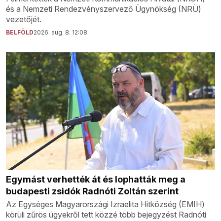
és a Nemzeti Rendezvényszervező Ügynökség (NRÜ)
vezetőjét.
BELFÖLD
2026. aug. 8. 12:08
Egymást verhették át és lophatták meg a
budapesti zsidók Radnóti Zoltán szerint
Az Egységes Magyarországi Izraelita Hitközség (EMIH)
körüli zűrös ügyekről tett közzé több bejegyzést Radnóti