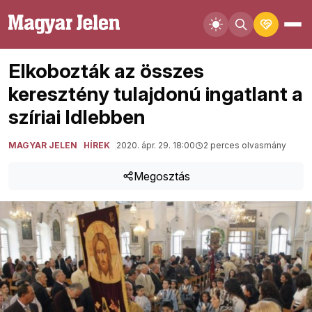
Elkobozták az összes
keresztény tulajdonú ingatlant a
szíriai Idlebben
MAGYAR JELEN
HÍREK
2020. ápr. 29. 18:00
2 perces olvasmány
Megosztás