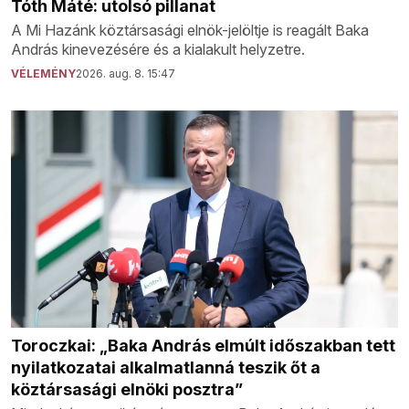
Tóth Máté: utolsó pillanat
A Mi Hazánk köztársasági elnök-jelöltje is reagált Baka
András kinevezésére és a kialakult helyzetre.
VÉLEMÉNY
2026. aug. 8. 15:47
Toroczkai: „Baka András elmúlt időszakban tett
nyilatkozatai alkalmatlanná teszik őt a
köztársasági elnöki posztra”