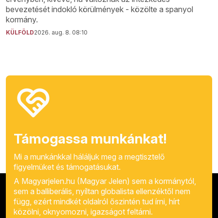
bevezetését indokló körülmények - közölte a spanyol
kormány.
KÜLFÖLD
2026. aug. 8. 08:10
Támogassa munkánkat!
Mi a munkánkkal háláljuk meg a megtisztelő
figyelmüket és támogatásukat.
A Magyarjelen.hu (Magyar Jelen) sem a kormánytól,
sem a balliberális, nyíltan globalista ellenzéktől nem
függ, ezért mindkét oldalról őszintén tud írni, hírt
közölni, oknyomozni, igazságot feltárni.