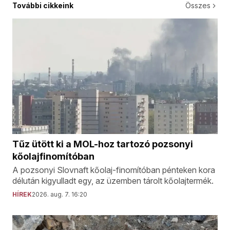
További cikkeink
Összes
Tűz ütött ki a MOL-hoz tartozó pozsonyi
kőolajfinomítóban
A pozsonyi Slovnaft kőolaj-finomítóban pénteken kora
délután kigyulladt egy, az üzemben tárolt kőolajtermék.
HÍREK
2026. aug. 7. 16:20