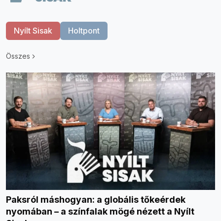
Nyílt Sisak
Holtpont
Összes
Paksról máshogyan: a globális tőkeérdek
nyomában – a színfalak mögé nézett a Nyílt