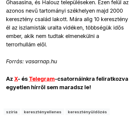
Ghasasina, és Halouz településeken. Ezen felül az
azonos nevű tartományi székhelyen majd 2000
keresztény család lakott. Mára alig 10 keresztény
él az iszlamisták uralta vidéken, többségük idős
ember, akik nem tudtak elmenekülni a
terrorhullám elől.
Forrás: vasarnap.hu
Az
X
- és
Telegram
-csatornáinkra feliratkozva
egyetlen hírről sem maradsz le!
szíria
keresztényellenes
keresztényüldözés