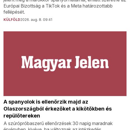
Európai Bizottság a TikTok és a Meta határozottabb
fellépését.
KÜLFÖLD
2026. aug. 8. 09:41
A spanyolok is ellenőrzik majd az
Olaszországból érkezőket a kikötőkben és
repülőtereken
A szúrópróbaszerű ellenőrzések 30 napig maradnak
érvényben, kivéve, ha változnak az intézkedés