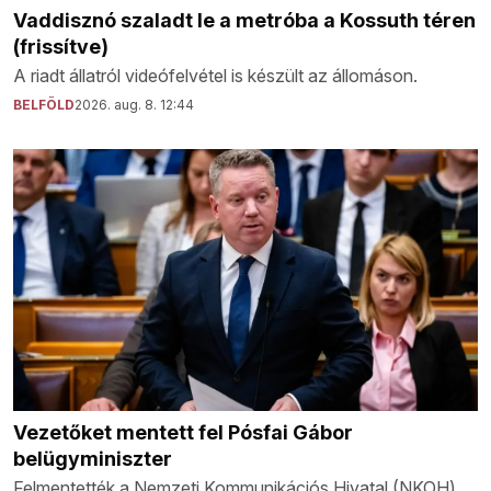
Vaddisznó szaladt le a metróba a Kossuth téren
(frissítve)
A riadt állatról videófelvétel is készült az állomáson.
BELFÖLD
2026. aug. 8. 12:44
Vezetőket mentett fel Pósfai Gábor
belügyminiszter
Felmentették a Nemzeti Kommunikációs Hivatal (NKOH)