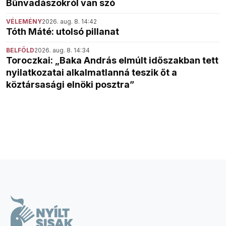
Bűnvadászokról van szó
VÉLEMÉNY
2026. aug. 8. 14:42
Tóth Máté: utolsó pillanat
BELFÖLD
2026. aug. 8. 14:34
Toroczkai: „Baka András elmúlt időszakban tett
nyilatkozatai alkalmatlanná teszik őt a
köztársasági elnöki posztra”