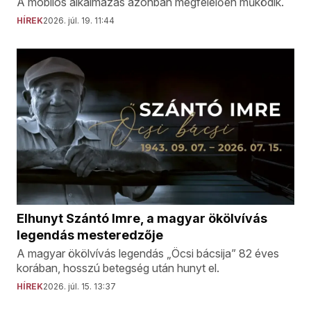
A mobilos alkalmazás azonban megfelelően működik.
HÍREK
2026. júl. 19. 11:44
Elhunyt Szántó Imre, a magyar ökölvívás
legendás mesteredzője
A magyar ökölvívás legendás „Öcsi bácsija” 82 éves
korában, hosszú betegség után hunyt el.
HÍREK
2026. júl. 15. 13:37