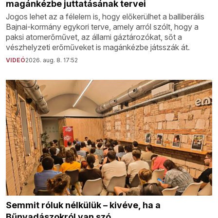
magánkézbe juttatásának tervei
Jogos lehet az a félelem is, hogy előkerülhet a balliberális
Bajnai-kormány egykori terve, amely arról szólt, hogy a
paksi atomerőművet, az állami gáztározókat, sőt a
vészhelyzeti erőműveket is magánkézbe játsszák át.
VIDEÓ
2026. aug. 8. 17:52
Semmit róluk nélkülük – kivéve, ha a
Bűnvadászokról van szó