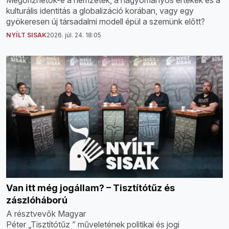
Megőrizhetők-e a nemzetek, a hagyományos értékek és a
kulturális identitás a globalizáció korában, vagy egy
gyökeresen új társadalmi modell épül a szemünk előtt?
NYÍLT SISAK
2026. júl. 24. 18:05
Van itt még jogállam? – Tisztítótűz és
zászlóháború
A résztvevők Magyar
Péter „Tisztítótűz ” műveletének politikai és jogi