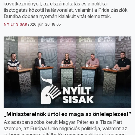
következményeit, az elszámoltatás és a politikai
tisztogatás közötti határvonalat, valamint a Pride zászlók
Dunába dobása nyomán kialakult vitát elemezték.
NYÍLT SISAK
2026. jún. 26. 18:05
„Miniszterelnök úrtól ez maga az önleleplezés!”
Az adásban szóba került Magyar Péter és a Tisza Párt
szerepe, az Európai Unió migrációs politikája, valamint az
is, hogy mennyire átlátható a magyar politikai elit vagyoni