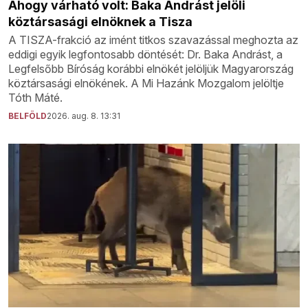
Ahogy várható volt: Baka Andrást jelöli
köztársasági elnöknek a Tisza
A TISZA-frakció az imént titkos szavazással meghozta az
eddigi egyik legfontosabb döntését: Dr. Baka Andrást, a
Legfelsőbb Bíróság korábbi elnökét jelöljük Magyarország
köztársasági elnökének. A Mi Hazánk Mozgalom jelöltje
Tóth Máté.
BELFÖLD
2026. aug. 8. 13:31