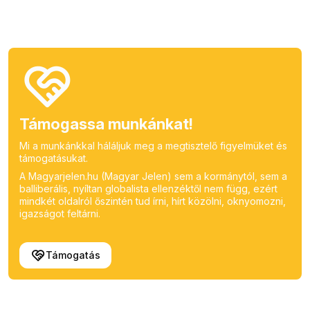
Támogassa munkánkat!
Mi a munkánkkal háláljuk meg a megtisztelő figyelmüket és
támogatásukat.
A Magyarjelen.hu (Magyar Jelen) sem a kormánytól, sem a
balliberális, nyíltan globalista ellenzéktől nem függ, ezért
mindkét oldalról őszintén tud írni, hírt közölni, oknyomozni,
igazságot feltárni.
Támogatás