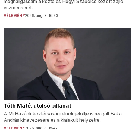
meghallgassam a közte és Hegyi Szabolcs között zajló
eszmecserét.
VÉLEMÉNY
2026. aug. 8. 16:33
Tóth Máté: utolsó pillanat
A Mi Hazánk köztársasági elnök-jelöltje is reagált Baka
András kinevezésére és a kialakult helyzetre.
VÉLEMÉNY
2026. aug. 8. 15:47