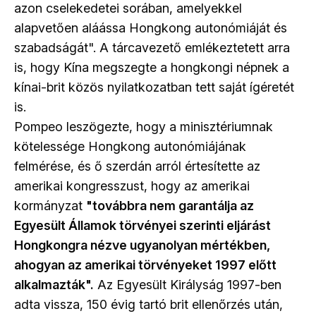
azon cselekedetei sorában, amelyekkel
alapvetően aláássa Hongkong autonómiáját és
szabadságát". A tárcavezető emlékeztetett arra
is, hogy Kína megszegte a hongkongi népnek a
kínai-brit közös nyilatkozatban tett saját ígéretét
is.
Pompeo leszögezte, hogy a minisztériumnak
kötelessége Hongkong autonómiájának
felmérése, és ő szerdán arról értesítette az
amerikai kongresszust, hogy az amerikai
kormányzat
"továbbra nem garantálja az
Egyesült Államok törvényei szerinti eljárást
Hongkongra nézve ugyanolyan mértékben,
ahogyan az amerikai törvényeket 1997 előtt
alkalmazták".
Az Egyesült Királyság 1997-ben
adta vissza, 150 évig tartó brit ellenőrzés után,