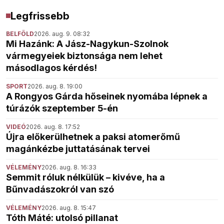
Legfrissebb
BELFÖLD
2026. aug. 9. 08:32
Mi Hazánk: A Jász-Nagykun-Szolnok
vármegyeiek biztonsága nem lehet
másodlagos kérdés!
SPORT
2026. aug. 8. 19:00
A Rongyos Gárda hőseinek nyomába lépnek a
túrázók szeptember 5-én
VIDEÓ
2026. aug. 8. 17:52
Újra előkerülhetnek a paksi atomerőmű
magánkézbe juttatásának tervei
VÉLEMÉNY
2026. aug. 8. 16:33
Semmit róluk nélkülük – kivéve, ha a
Bűnvadászokról van szó
VÉLEMÉNY
2026. aug. 8. 15:47
Tóth Máté: utolsó pillanat