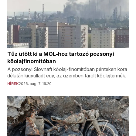
Tűz ütött ki a MOL-hoz tartozó pozsonyi
kőolajfinomítóban
A pozsonyi Slovnaft kőolaj-finomítóban pénteken kora
délután kigyulladt egy, az üzemben tárolt kőolajtermék.
HÍREK
2026. aug. 7. 16:20