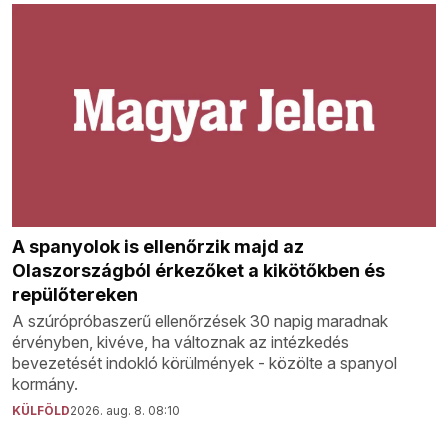
A spanyolok is ellenőrzik majd az
Olaszországból érkezőket a kikötőkben és
repülőtereken
A szúrópróbaszerű ellenőrzések 30 napig maradnak
érvényben, kivéve, ha változnak az intézkedés
bevezetését indokló körülmények - közölte a spanyol
kormány.
KÜLFÖLD
2026. aug. 8. 08:10