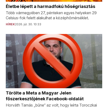
Életbe lépett a harmadfokú hőségriasztás
Több vármegyében 27, pénteken egyes helyeken 29
Celsius-fok felett alakulhat a középhőmérséklet.
HÍREK
2026. júl. 30. 10:33
Törölte a Meta a Magyar Jelen
főszerkesztőjének Facebook-oldalát
Horváth Tamás „bűne“ az volt, hogy leírta Toroczkai