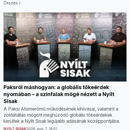
Összes
Paksról máshogyan: a globális tőkeérdek
nyomában – a színfalak mögé nézett a Nyílt
Sisak
A Paksi Atomerőmű működésének kihívásai, valamint a
zöldátállás mögött meghúzódó globális tőkeérdekek
kerültek a Nyílt Sisak legújabb adásának középpontjába.
NYÍLT SISAK
2026. aug. 7. 18:01