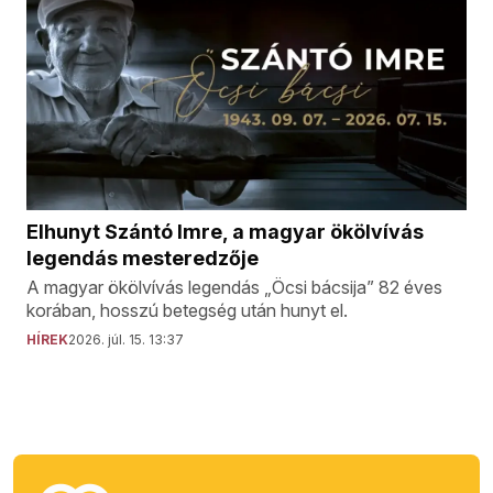
Elhunyt Szántó Imre, a magyar ökölvívás
legendás mesteredzője
A magyar ökölvívás legendás „Öcsi bácsija” 82 éves
korában, hosszú betegség után hunyt el.
HÍREK
2026. júl. 15. 13:37