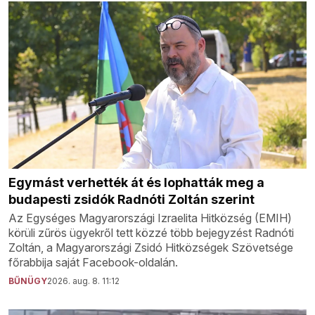
Egymást verhették át és lophatták meg a
budapesti zsidók Radnóti Zoltán szerint
Az Egységes Magyarországi Izraelita Hitközség (EMIH)
körüli zűrös ügyekről tett közzé több bejegyzést Radnóti
Zoltán, a Magyarországi Zsidó Hitközségek Szövetsége
főrabbija saját Facebook-oldalán.
BŰNÜGY
2026. aug. 8. 11:12