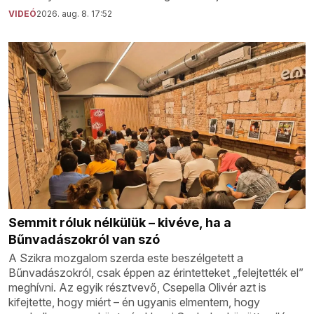
VIDEÓ
2026. aug. 8. 17:52
Semmit róluk nélkülük – kivéve, ha a
Bűnvadászokról van szó
A Szikra mozgalom szerda este beszélgetett a
Bűnvadászokról, csak éppen az érintetteket „felejtették el”
meghívni. Az egyik résztvevő, Csepella Olivér azt is
kifejtette, hogy miért – én ugyanis elmentem, hogy