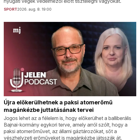
nyugati végek védelmezői előtt tisztelegni vágyókat.
SPORT
2026. aug. 8. 19:00
Újra előkerülhetnek a paksi atomerőmű
magánkézbe juttatásának tervei
Jogos lehet az a félelem is, hogy előkerülhet a balliberális
Bajnai-kormány egykori terve, amely arról szólt, hogy a
paksi atomerőművet, az állami gáztározókat, sőt a
vészhelyzeti erőműveket is magánkézbe játsszák át.