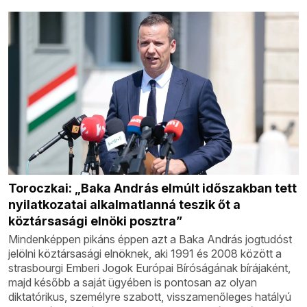
Toroczkai: „Baka András elmúlt időszakban tett
nyilatkozatai alkalmatlanná teszik őt a
köztársasági elnöki posztra”
Mindenképpen pikáns éppen azt a Baka András jogtudóst
jelölni köztársasági elnöknek, aki 1991 és 2008 között a
strasbourgi Emberi Jogok Európai Bíróságának bírájaként,
majd később a saját ügyében is pontosan az olyan
diktatórikus, személyre szabott, visszamenőleges hatályú