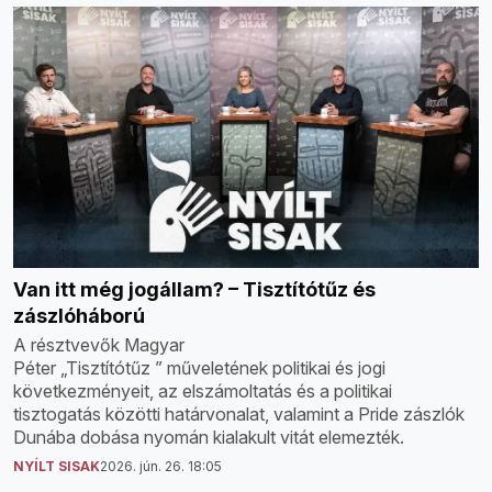
Van itt még jogállam? – Tisztítótűz és
zászlóháború
A résztvevők Magyar
Péter „Tisztítótűz ” műveletének politikai és jogi
következményeit, az elszámoltatás és a politikai
tisztogatás közötti határvonalat, valamint a Pride zászlók
Dunába dobása nyomán kialakult vitát elemezték.
NYÍLT SISAK
2026. jún. 26. 18:05