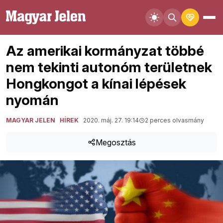
Az amerikai kormányzat többé
nem tekinti autonóm területnek
Hongkongot a kínai lépések
nyomán
MAGYAR JELEN
HÍREK
2020. máj. 27. 19:14
2 perces olvasmány
Megosztás