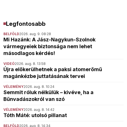
Legfontosabb
BELFÖLD
2026. aug. 9. 08:28
Mi Hazánk: A Jász-Nagykun-Szolnok
vármegyeiek biztonsága nem lehet
másodlagos kérdés!
VIDEÓ
2026. aug. 8. 13:58
Újra előkerülhetnek a paksi atomerőmű
magánkézbe juttatásának tervei
VÉLEMÉNY
2026. aug. 8. 10:24
Semmit róluk nélkülük – kivéve, ha a
Bűnvadászokról van szó
VÉLEMÉNY
2026. aug. 8. 14:42
Tóth Máté: utolsó pillanat
BELFÖLD
2026. aug. 8. 14:34