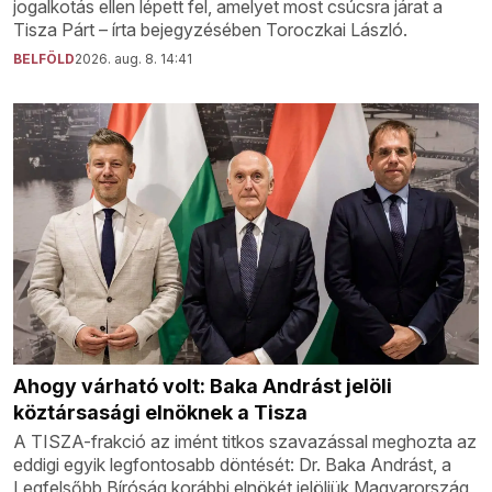
jogalkotás ellen lépett fel, amelyet most csúcsra járat a
Tisza Párt – írta bejegyzésében Toroczkai László.
BELFÖLD
2026. aug. 8. 14:41
Ahogy várható volt: Baka Andrást jelöli
köztársasági elnöknek a Tisza
A TISZA-frakció az imént titkos szavazással meghozta az
eddigi egyik legfontosabb döntését: Dr. Baka Andrást, a
Legfelsőbb Bíróság korábbi elnökét jelöljük Magyarország