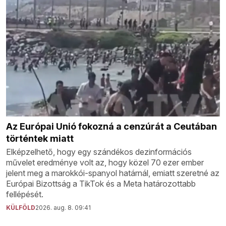
Az Európai Unió fokozná a cenzúrát a Ceutában
történtek miatt
Elképzelhető, hogy egy szándékos dezinformációs
művelet eredménye volt az, hogy közel 70 ezer ember
jelent meg a marokkói-spanyol határnál, emiatt szeretné az
Európai Bizottság a TikTok és a Meta határozottabb
fellépését.
KÜLFÖLD
2026. aug. 8. 09:41