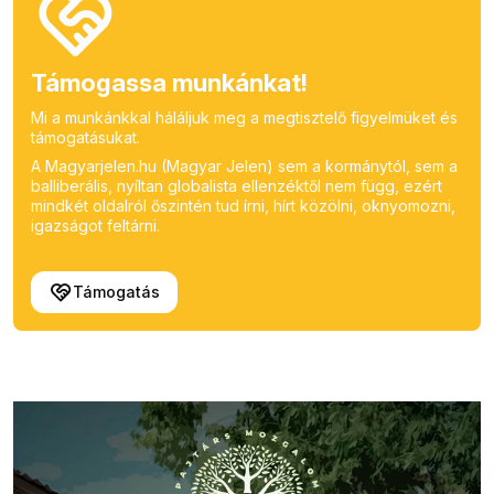
Támogassa munkánkat!
Mi a munkánkkal háláljuk meg a megtisztelő figyelmüket és
támogatásukat.
A Magyarjelen.hu (Magyar Jelen) sem a kormánytól, sem a
balliberális, nyíltan globalista ellenzéktől nem függ, ezért
mindkét oldalról őszintén tud írni, hírt közölni, oknyomozni,
igazságot feltárni.
Támogatás