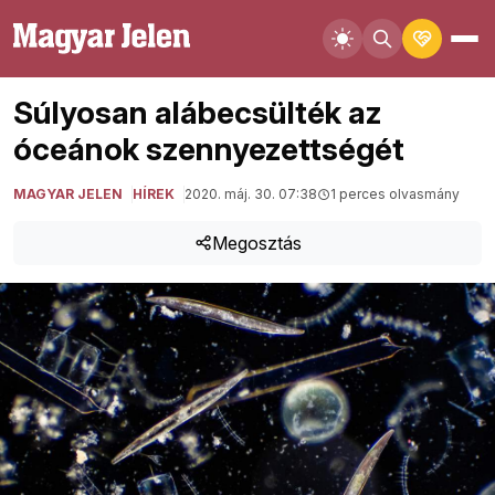
Súlyosan alábecsülték az
óceánok szennyezettségét
MAGYAR JELEN
HÍREK
2020. máj. 30. 07:38
1 perces olvasmány
Megosztás