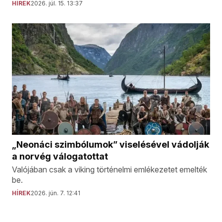
HÍREK
2026. júl. 15. 13:37
„Neonáci szimbólumok” viselésével vádolják
a norvég válogatottat
Valójában csak a viking történelmi emlékezetet emelték
be.
HÍREK
2026. jún. 7. 12:41