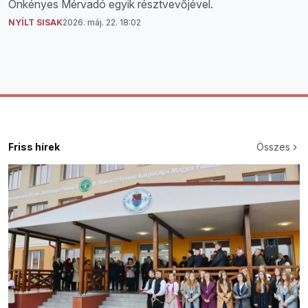
Önkényes Mérvadó egyik résztvevőjével.
NYÍLT SISAK
2026. máj. 22. 18:02
Friss hírek
Összes