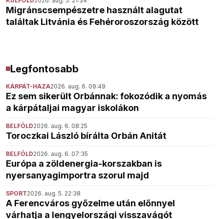
KÜLFÖLD
2026. aug. 5. 21:34
Migránscsempészetre használt alagutat
találtak Litvánia és Fehéroroszország között
Legfontosabb
KÁRPÁT-HAZA
2026. aug. 6. 09:49
Ez sem sikerült Orbánnak: fokozódik a nyomás
a kárpátaljai magyar iskolákon
BELFÖLD
2026. aug. 6. 08:25
Toroczkai László bírálta Orbán Anitát
BELFÖLD
2026. aug. 6. 07:35
Európa a zöldenergia-korszakban is
nyersanyagimportra szorul majd
SPORT
2026. aug. 5. 22:38
A Ferencváros győzelme után előnnyel
várhatja a lengyelországi visszavágót