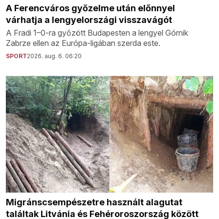
A Ferencváros győzelme után előnnyel
várhatja a lengyelországi visszavágót
A Fradi 1–0-ra győzött Budapesten a lengyel Górnik
Zabrze ellen az Európa-ligában szerda este.
SPORT
2026. aug. 6. 06:20
Migránscsempészetre használt alagutat
találtak Litvánia és Fehéroroszország között