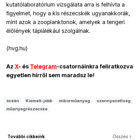
kutatólaboratórium vizsgálata arra is felhívta a
figyelmet, hogy a kis részecskék ugyanakkorák,
mint azok a zooplanktonok, amelyek a tengeri
élőlények táplálékául szolgálnak.
(hvg.hu)
Az
X
- és
Telegram
-csatornáinkra feliratkozva
egyetlen hírről sem maradsz le!
óceán
Kiemelt-jobb
mikorműanyag
szennyezettség
műanyagrészecske
További cikkeink
Összes