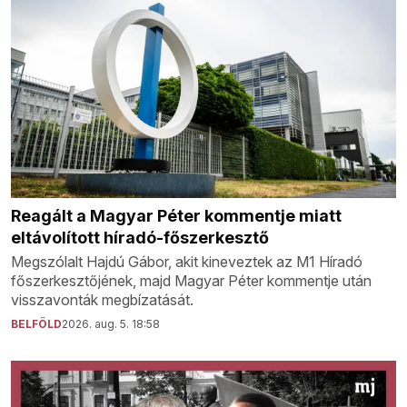
Reagált a Magyar Péter kommentje miatt
eltávolított híradó-főszerkesztő
Megszólalt Hajdú Gábor, akit kineveztek az M1 Híradó
főszerkesztőjének, majd Magyar Péter kommentje után
visszavonták megbízatását.
BELFÖLD
2026. aug. 5. 18:58