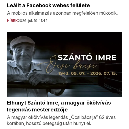
Leállt a Facebook webes felülete
A mobilos alkalmazás azonban megfelelően működik.
HÍREK
2026. júl. 19. 11:44
Elhunyt Szántó Imre, a magyar ökölvívás
legendás mesteredzője
A magyar ökölvívás legendás „Öcsi bácsija” 82 éves
korában, hosszú betegség után hunyt el.