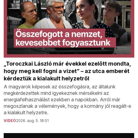
„Toroczkai László már évekkel ezelőtt mondta,
hogy meg kell fogni a vizet” – az utca emberét
kérdeztük a kialakult helyzetről
A magyarok képesek az összefogásra, az általunk
megkérdezettek mind igyekeznek mérsékelni az
energiafelhasználást ezekben a napokban. Arról már
megoszlanak a vélemények, hogy a kormány jól reagált-e
a kialakult helyzetre.
VIDEÓ
2026. aug. 5. 18:01