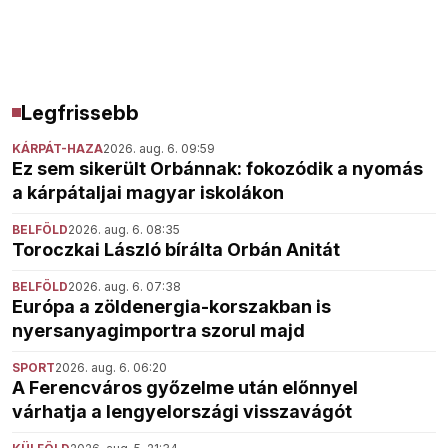
Legfrissebb
KÁRPÁT-HAZA
2026. aug. 6. 09:59
Ez sem sikerült Orbánnak: fokozódik a nyomás
a kárpátaljai magyar iskolákon
BELFÖLD
2026. aug. 6. 08:35
Toroczkai László bírálta Orbán Anitát
BELFÖLD
2026. aug. 6. 07:38
Európa a zöldenergia-korszakban is
nyersanyagimportra szorul majd
SPORT
2026. aug. 6. 06:20
A Ferencváros győzelme után előnnyel
várhatja a lengyelországi visszavágót