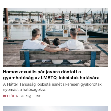
Homoszexuális pár javára döntött a
gyámhatóság az LMBTQ-lobbisták hatására
A Háttér Társaság lobbistái ismét sikeresen gyakoroltak
nyomást a hatóságokra.
BELFÖLD
2026. aug. 5. 19:55