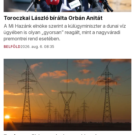
Toroczkai László bírálta Orbán Anitát
A Mi Hazánk elnöke szerint a külügyminiszter a dunai víz
ügyében is olyan „gyorsan” reagált, mint a nagyváradi
premontrei rend esetében.
BELFÖLD
2026. aug. 6. 08:35