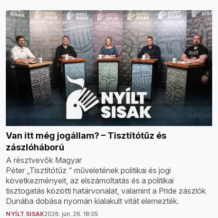
Van itt még jogállam? – Tisztítótűz és
zászlóháború
A résztvevők Magyar
Péter „Tisztítótűz ” műveletének politikai és jogi
következményeit, az elszámoltatás és a politikai
tisztogatás közötti határvonalat, valamint a Pride zászlók
Dunába dobása nyomán kialakult vitát elemezték.
NYÍLT SISAK
2026. jún. 26. 18:05