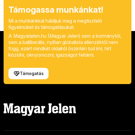
Támogassa munkánkat!
Mi a munkánkkal háláljuk meg a megtisztelő
figyelmüket és támogatásukat.
A Magyarjelen.hu (Magyar Jelen) sem a kormánytól,
sem a balliberális, nyíltan globalista ellenzéktől nem
függ, ezért mindkét oldalról őszintén tud írni, hírt
közölni, oknyomozni, igazságot feltárni.
Támogatás