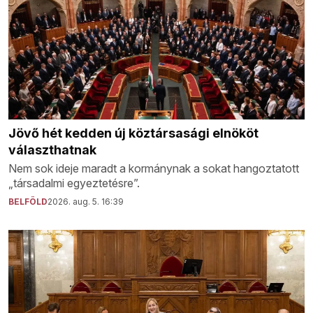
Jövő hét kedden új köztársasági elnököt
választhatnak
Nem sok ideje maradt a kormánynak a sokat hangoztatott
„társadalmi egyeztetésre”.
BELFÖLD
2026. aug. 5. 16:39