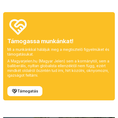
Támogassa munkánkat!
Mi a munkánkkal háláljuk meg a megtisztelő figyelmüket és
támogatásukat.
A Magyarjelen.hu (Magyar Jelen) sem a kormánytól, sem a
balliberális, nyíltan globalista ellenzéktől nem függ, ezért
mindkét oldalról őszintén tud írni, hírt közölni, oknyomozni,
igazságot feltárni.
Támogatás