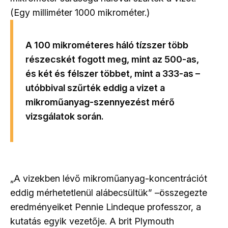
(Egy milliméter 1000 mikrométer.)
A 100 mikrométeres háló tízszer több
részecskét fogott meg, mint az 500-as,
és két és félszer többet, mint a 333-as –
utóbbival szűrték eddig a vizet a
mikroműanyag-szennyezést mérő
vizsgálatok során.
„A vizekben lévő mikroműanyag-koncentrációt
eddig mérhetetlenül alábecsültük” –összegezte
eredményeiket Pennie Lindeque professzor, a
kutatás egyik vezetője. A brit Plymouth