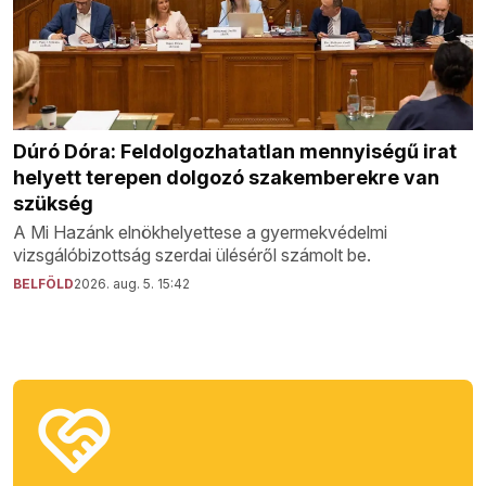
Dúró Dóra: Feldolgozhatatlan mennyiségű irat
helyett terepen dolgozó szakemberekre van
szükség
A Mi Hazánk elnökhelyettese a gyermekvédelmi
vizsgálóbizottság szerdai üléséről számolt be.
BELFÖLD
2026. aug. 5. 15:42