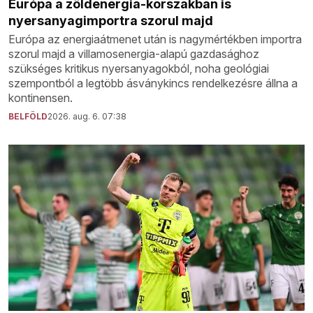
Európa a zöldenergia-korszakban is
nyersanyagimportra szorul majd
Európa az energiaátmenet után is nagymértékben importra
szorul majd a villamosenergia-alapú gazdasághoz
szükséges kritikus nyersanyagokból, noha geológiai
szempontból a legtöbb ásványkincs rendelkezésre állna a
kontinensen.
BELFÖLD
2026. aug. 6. 07:38