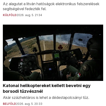
Az alagutat a litván hatóságok elektronikus felszerelések
segítségével fedezték fel.
KÜLFÖLD
2026. aug. 5. 21:34
Katonai helikoptereket kellett bevetni egy
borsodi tűzvésznél
Akár százhektáros is lehet a dédestapolcsányi tűz.
BELFÖLD
2026. aug. 5. 20:33