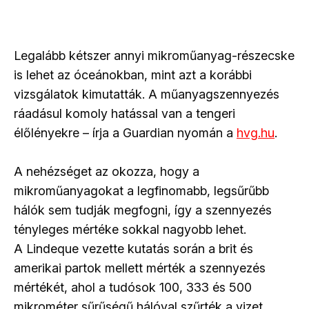
Legalább kétszer annyi mikroműanyag-részecske
is lehet az óceánokban, mint azt a korábbi
vizsgálatok kimutatták. A műanyagszennyezés
ráadásul komoly hatással van a tengeri
élőlényekre – írja a Guardian nyomán a
hvg.hu
.
A nehézséget az okozza, hogy a
mikroműanyagokat a legfinomabb, legsűrűbb
hálók sem tudják megfogni, így a szennyezés
tényleges mértéke sokkal nagyobb lehet.
A Lindeque vezette kutatás során a brit és
amerikai partok mellett mérték a szennyezés
mértékét, ahol a tudósok 100, 333 és 500
mikrométer sűrűségű hálóval szűrték a vizet.