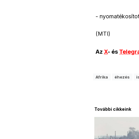
- nyomatékosíto
(MTI)
Az
X
- és
Teleg
Afrika
éhezés
i
További cikkeink