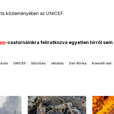
tta közleményében az UNICEF.
ram
-csatornáinkra feliratkozva egyetlen hírről sem
skola
UNICEF
bűnözés
oktatás
Dél-Afrika
Kiemelt-bal