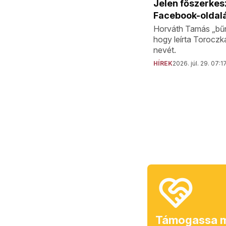
Jelen főszerkes
Facebook-oldal
Horváth Tamás „bűn
hogy leírta Toroczk
nevét.
HÍREK
2026. júl. 29. 07:1
Támogassa m