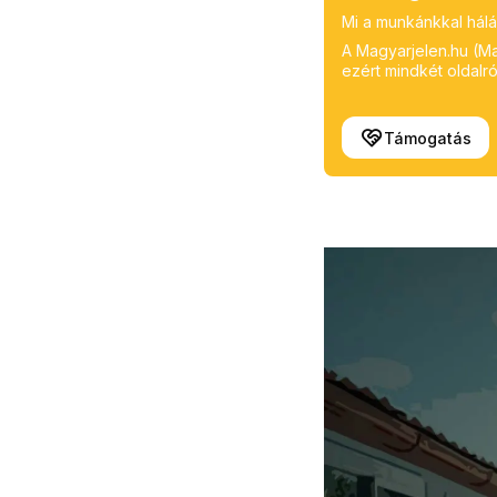
Mi a munkánkkal hálá
A Magyarjelen.hu (Mag
ezért mindkét oldalról
Támogatás