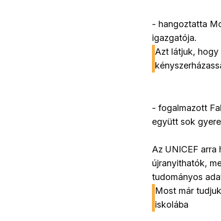
- hangoztatta Mo
igazgatója.
Azt látjuk, hogy
kényszerházasság
- fogalmazott Fal
együtt sok gyerek
Az UNICEF arra h
újranyithatók, m
tudományos adato
Most már tudjuk
iskolába