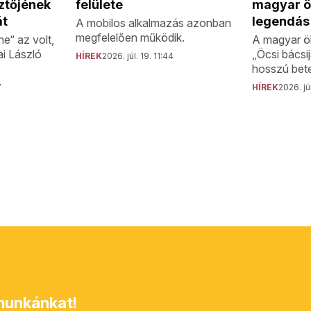
ztőjének
magyar ö
felülete
át
legendás
A mobilos alkalmazás azonban
megfelelően működik.
e“ az volt,
A magyar ö
ai László
„Öcsi bácsi
HÍREK
2026. júl. 19. 11:44
hosszú bete
7
HÍREK
2026. júl
unkánkat!