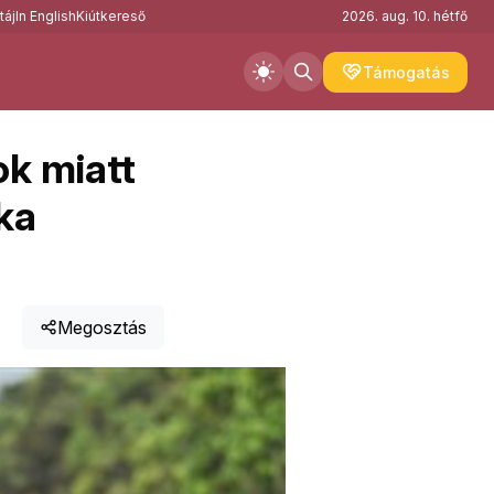
táj
In English
Kiútkereső
2026. aug. 10. hétfő
Támogatás
ok miatt
ka
Megosztás