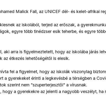
hamed Malick Fall, az UNICEF dél- és kelet-afrikai reg
 kiesnek az iskolából, terjed az erőszak, a gyerekmunk
ok, egyre több tinédzser esik teherbe, és egyre többe
l, aki arra is figyelmeztetett, hogy az iskolába járás l
 az étkezés lehetőségétől is elesik.
ívta fel a figyelmet, hogy az iskolák viszonylag bizto
ert a gyerekeket érinti a legkevésbé a térségben a Covi
k szerint nem "szuperterjesztői" a vírusnak.
, hogy a gyerekekre az jelenti a nagyobb veszélyt, ha