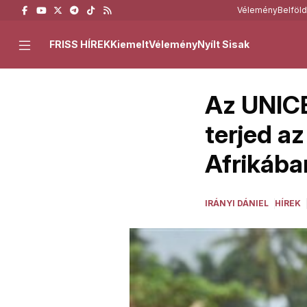
Vélemény
Belföld
FRISS HÍREK
Kiemelt
Vélemény
Nyílt Sisak
Az UNICE
terjed a
Afrikába
IRÁNYI DÁNIEL
HÍREK