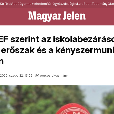
Külföld
Videó
Gyermekvédelem
Bűnügy
Gazdaság
Kultúra
Sport
Tudomány
Öko
F szerint az iskolabezárás
z erőszak és a kényszermun
n
2020. szept. 22. 13:09
1 perces olvasmány