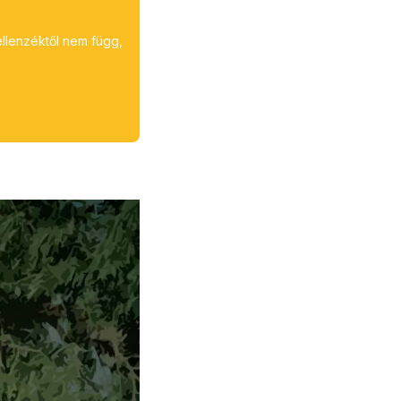
ellenzéktől nem függ,