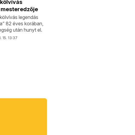
kölvívás
 mesteredzője
kölvívás legendás
ja” 82 éves korában,
gség után hunyt el.
. 15. 13:37