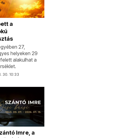
ett a
okú
sztás
gyében 27,
gyes helyeken 29
felett alakulhat a
séklet.
l. 30. 10:33
zántó Imre, a