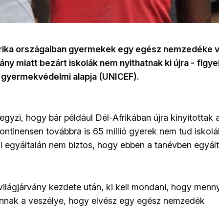
frika országaiban gyermekek egy egész nemzedéke ve
ány miatt bezárt iskolák nem nyithatnak ki újra - figy
gyermekvédelmi alapja (UNICEF).
yzi, hogy bár például Dél-Afrikában újra kinyitottak a
ntinensen továbbra is 65 millió gyerek nem tud iskoláb
 egyáltalán nem biztos, hogy ebben a tanévben egyált
világjárvány kezdete után, ki kell mondani, hogy menny
 annak a veszélye, hogy elvész egy egész nemzedék