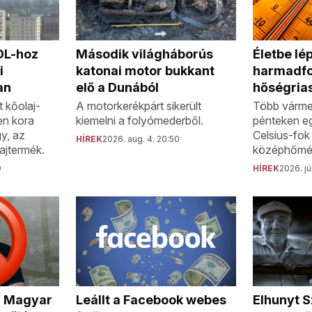
MOL-hoz
Második világháborús
Életbe lép
i
katonai motor bukkant
harmadf
an
elő a Dunából
hőségria
 kőolaj-
A motorkerékpárt sikerült
Több várme
en kora
kiemelni a folyómederből.
pénteken e
gy, az
Celsius-fok 
HÍREK
2026. aug. 4. 20:50
ajtermék.
középhőmér
0
HÍREK
2026. jú
a Magyar
Elhunyt S
Leállt a Facebook webes