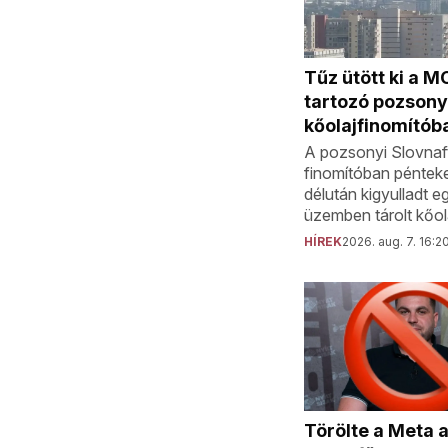
Tűz ütött ki a 
tartozó pozsony
kőolajfinomítób
A pozsonyi Slovnaft
finomítóban péntek
délután kigyulladt e
üzemben tárolt kőol
HÍREK
2026. aug. 7. 16:2
Törölte a Meta 