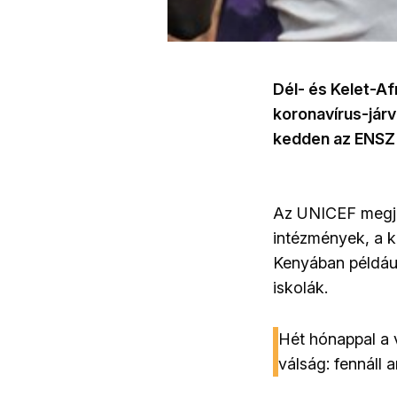
Dél- és Kelet-A
koronavírus-járv
kedden az ENSZ 
Az UNICEF megjeg
intézmények, a ko
Kenyában például
iskolák.
Hét hónappal a 
válság: fennáll