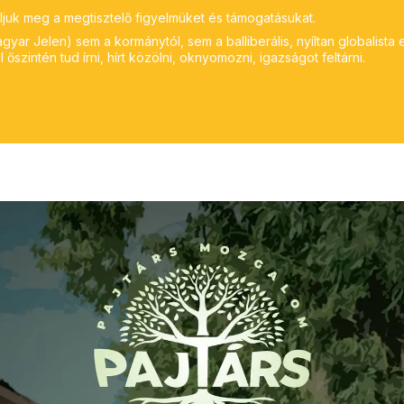
ljuk meg a megtisztelő figyelmüket és támogatásukat.
yar Jelen) sem a kormánytól, sem a balliberális, nyíltan globalista 
 őszintén tud írni, hírt közölni, oknyomozni, igazságot feltárni.