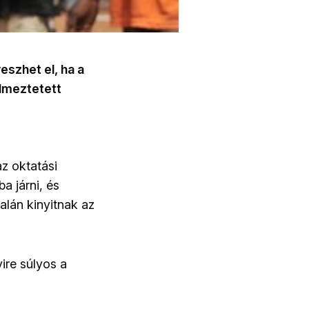
szhet el, ha a
elmeztetett
z oktatási
a járni, és
alán kinyitnak az
ire súlyos a