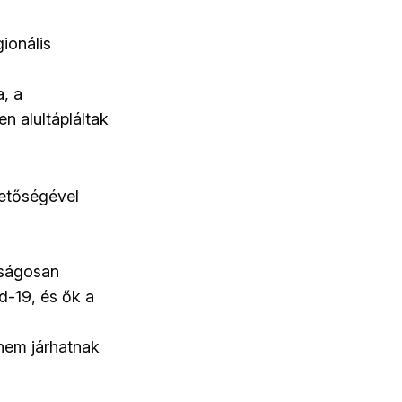
ionális
a, a
n alultápláltak
ehetőségével
nságosan
d-19, és ők a
 nem járhatnak