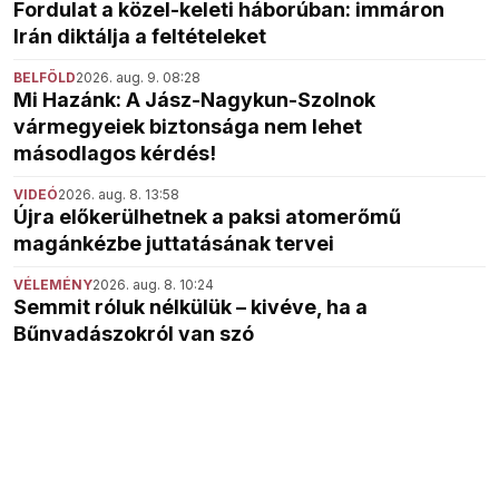
Fordulat a közel-keleti háborúban: immáron
Irán diktálja a feltételeket
BELFÖLD
2026. aug. 9. 08:28
Mi Hazánk: A Jász-Nagykun-Szolnok
vármegyeiek biztonsága nem lehet
másodlagos kérdés!
VIDEÓ
2026. aug. 8. 13:58
Újra előkerülhetnek a paksi atomerőmű
magánkézbe juttatásának tervei
VÉLEMÉNY
2026. aug. 8. 10:24
Semmit róluk nélkülük – kivéve, ha a
Bűnvadászokról van szó