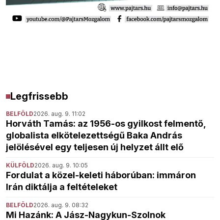
Legfrissebb
BELFÖLD
2026. aug. 9. 11:02
Horváth Tamás: az 1956-os gyilkost felmentő,
globalista elkötelezettségű Baka András
jelölésével egy teljesen új helyzet állt elő
KÜLFÖLD
2026. aug. 9. 10:05
Fordulat a közel-keleti háborúban: immáron
Irán diktálja a feltételeket
BELFÖLD
2026. aug. 9. 08:32
Mi Hazánk: A Jász-Nagykun-Szolnok