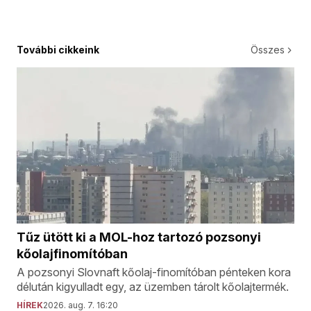
További cikkeink
Összes
Tűz ütött ki a MOL-hoz tartozó pozsonyi
kőolajfinomítóban
A pozsonyi Slovnaft kőolaj-finomítóban pénteken kora
délután kigyulladt egy, az üzemben tárolt kőolajtermék.
HÍREK
2026. aug. 7. 16:20