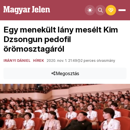
Egy menekült lány mesélt Kim
Dzsongun pedofil
örömosztagáról
IRÁNYI DÁNIEL
HÍREK
2020. nov. 1. 21:49
2 perces olvasmány
Megosztás