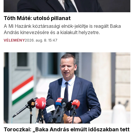
Tóth Máté: utolsó pillanat
A Mi Hazánk köztársasági elnök-jelöltje is reagált Baka
András kinevezésére és a kialakult helyzetre.
VÉLEMÉNY
2026. aug. 8. 15:47
Toroczkai: „Baka András elmúlt időszakban tett