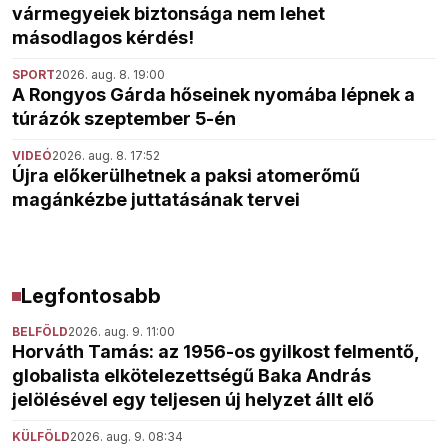
vármegyeiek biztonsága nem lehet
másodlagos kérdés!
SPORT
2026. aug. 8. 19:00
A Rongyos Gárda hőseinek nyomába lépnek a
túrázók szeptember 5-én
VIDEÓ
2026. aug. 8. 17:52
Újra előkerülhetnek a paksi atomerőmű
magánkézbe juttatásának tervei
Legfontosabb
BELFÖLD
2026. aug. 9. 11:00
Horváth Tamás: az 1956-os gyilkost felmentő,
globalista elkötelezettségű Baka András
jelölésével egy teljesen új helyzet állt elő
KÜLFÖLD
2026. aug. 9. 08:34