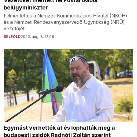
Vezetőket mentett fel Pósfai Gábor
belügyminiszter
Felmentették a Nemzeti Kommunikációs Hivatal (NKOH)
és a Nemzeti Rendezvényszervező Ügynökség (NRÜ)
vezetőjét.
BELFÖLD
2026. aug. 8. 12:08
Egymást verhették át és lophatták meg a
budapesti zsidók Radnóti Zoltán szerint