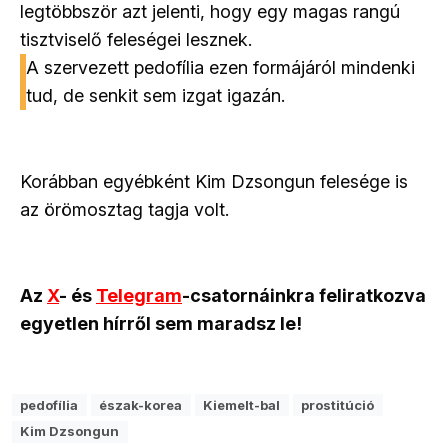
legtöbbször azt jelenti, hogy egy magas rangú
tisztviselő feleségei lesznek.
A szervezett pedofília ezen formájáról mindenki
tud, de senkit sem izgat igazán.
Korábban egyébként Kim Dzsongun felesége is
az örömosztag tagja volt.
Az
X
- és
Telegram
-csatornáinkra feliratkozva
egyetlen hírről sem maradsz le!
pedofília
észak-korea
Kiemelt-bal
prostitúció
Kim Dzsongun