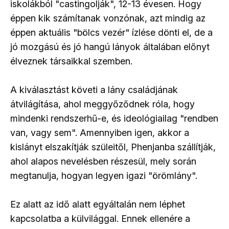
iskolákból "castingolják", 12-13 évesen. Hogy
éppen kik számítanak vonzónak, azt mindig az
éppen aktuális "bölcs vezér" ízlése dönti el, de a
jó mozgású és jó hangú lányok általában előnyt
élveznek társaikkal szemben.
A kiválasztást követi a lány családjának
átvilágítása, ahol meggyőződnek róla, hogy
mindenki rendszerhű-e, és ideológiailag "rendben
van, vagy sem". Amennyiben igen, akkor a
kislányt elszakítják szüleitől, Phenjanba szállítják,
ahol alapos nevelésben részesül, mely során
megtanulja, hogyan legyen igazi "örömlány".
Ez alatt az idő alatt egyáltalán nem léphet
kapcsolatba a külvilággal. Ennek ellenére a