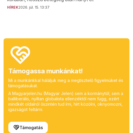
HÍREK
2026. júl. 15. 13:37
Támogassa munkánkat!
Mi a munkánkkal háláljuk meg a megtisztelő figyelmüket és
támogatásukat.
A Magyarjelen.hu (Magyar Jelen) sem a kormánytól, sem a
balliberális, nyíltan globalista ellenzéktől nem függ, ezért
mindkét oldalról őszintén tud írni, hírt közölni, oknyomozni,
igazságot feltárni.
Támogatás