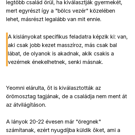
legtöbb család örül, ha kiválasztják gyermekét,
mert egyrészt így a "bölcs vezér" közelében
lehet, másrészt legalább van mit ennie.
A kislányokat specifikus feladatra képzik ki: van,
aki csak jobb kezet masszíroz, más csak bal
lábat, de olyanok is akadnak, akik csakis a
vezérnek énekelhetnek, senki másnak.
Yeomni elárulta, őt is kiválasztották az
örömosztag tagjának, de a családja nem ment át
az átvilágításon.
A lányok 20-22 évesen már "öregnek"
számítanak, ezért nyugdíjba küldik őket, ami a