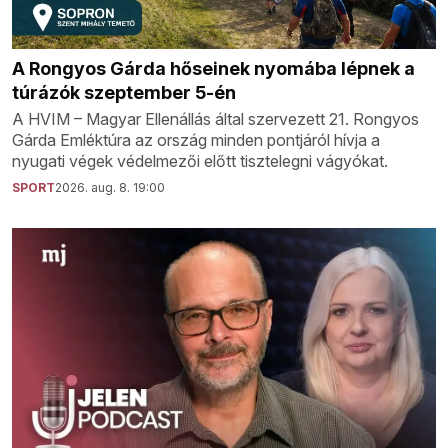
A Rongyos Gárda hőseinek nyomába lépnek a
túrázók szeptember 5-én
A HVIM – Magyar Ellenállás által szervezett 21. Rongyos
Gárda Emléktúra az ország minden pontjáról hívja a
nyugati végek védelmezői előtt tisztelegni vágyókat.
SPORT
2026. aug. 8. 19:00