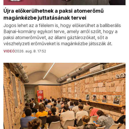
Újra előkerülhetnek a paksi atomerőmű
magánkézbe juttatásának tervei
Jogos lehet az a félelem is, hogy előkerülhet a balliberális
Bajnai-kormány egykori terve, amely arról szólt, hogy a
paksi atomerőművet, az állami gáztározókat, sőt a
vészhelyzeti erőműveket is magánkézbe játsszák át.
VIDEÓ
2026. aug. 8. 17:52