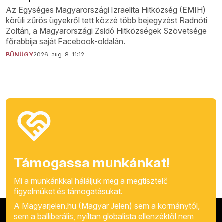
Az Egységes Magyarországi Izraelita Hitközség (EMIH)
körüli zűrös ügyekről tett közzé több bejegyzést Radnóti
Zoltán, a Magyarországi Zsidó Hitközségek Szövetsége
főrabbija saját Facebook-oldalán.
BŰNÜGY
2026. aug. 8. 11:12
Támogassa munkánkat!
Mi a munkánkkal háláljuk meg a megtisztelő
figyelmüket és támogatásukat.
A Magyarjelen.hu (Magyar Jelen) sem a kormánytól,
sem a balliberális, nyíltan globalista ellenzéktől nem