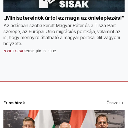
„Miniszterelnök úrtól ez maga az önleleplezés!”
Az adásban szóba került Magyar Péter és a Tisza Párt
szerepe, az Európai Unió migrációs politikája, valamint az
is, hogy mennyire átlátható a magyar politikai elit vagyoni
helyzete.
NYÍLT SISAK
2026. jún. 12. 18:12
Friss hírek
Összes