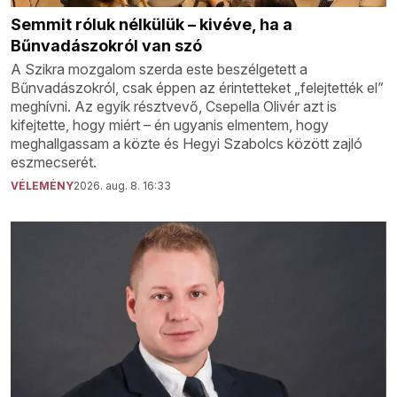
Semmit róluk nélkülük – kivéve, ha a
Bűnvadászokról van szó
A Szikra mozgalom szerda este beszélgetett a
Bűnvadászokról, csak éppen az érintetteket „felejtették el”
meghívni. Az egyik résztvevő, Csepella Olivér azt is
kifejtette, hogy miért – én ugyanis elmentem, hogy
meghallgassam a közte és Hegyi Szabolcs között zajló
eszmecserét.
VÉLEMÉNY
2026. aug. 8. 16:33