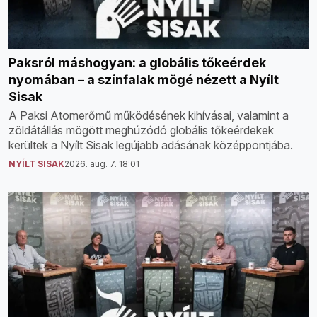
Paksról máshogyan: a globális tőkeérdek
nyomában – a színfalak mögé nézett a Nyílt
Sisak
A Paksi Atomerőmű működésének kihívásai, valamint a
zöldátállás mögött meghúzódó globális tőkeérdekek
kerültek a Nyílt Sisak legújabb adásának középpontjába.
NYÍLT SISAK
2026. aug. 7. 18:01