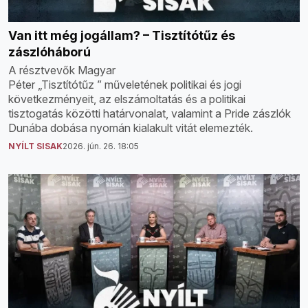
Van itt még jogállam? – Tisztítótűz és
zászlóháború
A résztvevők Magyar
Péter „Tisztítótűz ” műveletének politikai és jogi
következményeit, az elszámoltatás és a politikai
tisztogatás közötti határvonalat, valamint a Pride zászlók
Dunába dobása nyomán kialakult vitát elemezték.
NYÍLT SISAK
2026. jún. 26. 18:05