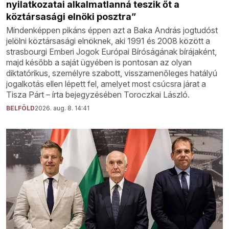
nyilatkozatai alkalmatlanná teszik őt a
köztársasági elnöki posztra”
Mindenképpen pikáns éppen azt a Baka András jogtudóst
jelölni köztársasági elnöknek, aki 1991 és 2008 között a
strasbourgi Emberi Jogok Európai Bíróságának bírájaként,
majd később a saját ügyében is pontosan az olyan
diktatórikus, személyre szabott, visszamenőleges hatályú
jogalkotás ellen lépett fel, amelyet most csúcsra járat a
Tisza Párt – írta bejegyzésében Toroczkai László.
BELFÖLD
2026. aug. 8. 14:41