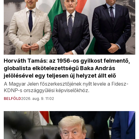
Horváth Tamás: az 1956-os gyilkost felmentő,
globalista elkötelezettségű Baka András
jelölésével egy teljesen új helyzet állt elő
A Magyar Jelen főszerkesztőjének nyílt levele a Fidesz-
KDNP-s országgyűlési képviselőkhöz.
BELFÖLD
2026. aug. 9. 11:02