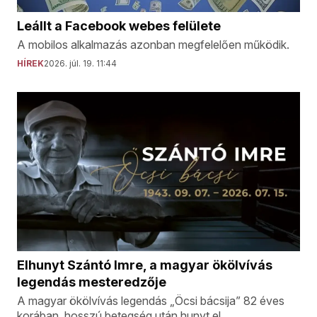
Leállt a Facebook webes felülete
A mobilos alkalmazás azonban megfelelően működik.
HÍREK
2026. júl. 19. 11:44
Elhunyt Szántó Imre, a magyar ökölvívás
legendás mesteredzője
A magyar ökölvívás legendás „Öcsi bácsija” 82 éves
korában, hosszú betegség után hunyt el.