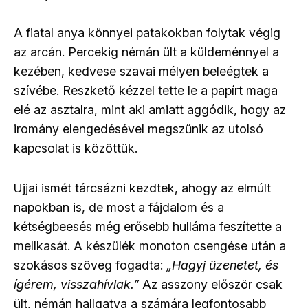
A fiatal anya könnyei patakokban folytak végig
az arcán. Percekig némán ült a küldeménnyel a
kezében, kedvese szavai mélyen beleégtek a
szívébe. Reszkető kézzel tette le a papírt maga
elé az asztalra, mint aki amiatt aggódik, hogy az
iromány elengedésével megszűnik az utolsó
kapcsolat is közöttük.
Ujjai ismét tárcsázni kezdtek, ahogy az elmúlt
napokban is, de most a fájdalom és a
kétségbeesés még erősebb hulláma feszítette a
mellkasát. A készülék monoton csengése után a
szokásos szöveg fogadta:
„Hagyj üzenetet, és
ígérem, visszahívlak.”
Az asszony először csak
ült, némán hallgatva a számára legfontosabb