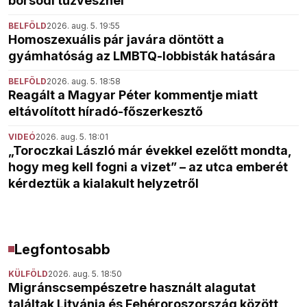
borsodi tűzvésznél
BELFÖLD
2026. aug. 5. 19:55
Homoszexuális pár javára döntött a
gyámhatóság az LMBTQ-lobbisták hatására
BELFÖLD
2026. aug. 5. 18:58
Reagált a Magyar Péter kommentje miatt
eltávolított híradó-főszerkesztő
VIDEÓ
2026. aug. 5. 18:01
„Toroczkai László már évekkel ezelőtt mondta,
hogy meg kell fogni a vizet” – az utca emberét
kérdeztük a kialakult helyzetről
Legfontosabb
KÜLFÖLD
2026. aug. 5. 18:50
Migránscsempészetre használt alagutat
találtak Litvánia és Fehéroroszország között