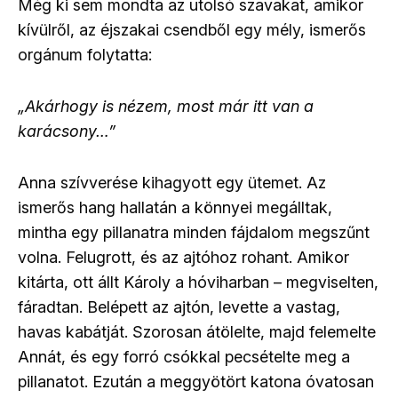
Még ki sem mondta az utolsó szavakat, amikor
kívülről, az éjszakai csendből egy mély, ismerős
orgánum folytatta:
„Akárhogy is nézem, most már itt van a
karácsony…”
Anna szívverése kihagyott egy ütemet. Az
ismerős hang hallatán a könnyei megálltak,
mintha egy pillanatra minden fájdalom megszűnt
volna. Felugrott, és az ajtóhoz rohant. Amikor
kitárta, ott állt Károly a hóviharban – megviselten,
fáradtan. Belépett az ajtón, levette a vastag,
havas kabátját. Szorosan átölelte, majd felemelte
Annát, és egy forró csókkal pecsételte meg a
pillanatot. Ezután a meggyötört katona óvatosan