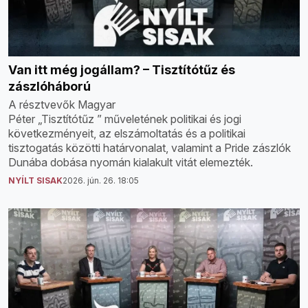
Van itt még jogállam? – Tisztítótűz és
zászlóháború
A résztvevők Magyar
Péter „Tisztítótűz ” műveletének politikai és jogi
következményeit, az elszámoltatás és a politikai
tisztogatás közötti határvonalat, valamint a Pride zászlók
Dunába dobása nyomán kialakult vitát elemezték.
NYÍLT SISAK
2026. jún. 26. 18:05