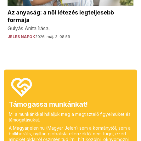
Az anyaság: a női létezés legteljesebb
formája
Gulyás Anita írása.
JELES NAPOK
2026. máj. 3. 08:59
Támogassa munkánkat!
Mi a munkánkkal háláljuk meg a megtisztelő figyelmüket és
támogatásukat.
A Magyarjelen.hu (Magyar Jelen) sem a kormánytól, sem a
balliberális, nyíltan globalista ellenzéktől nem függ, ezért
mindkét oldalról őszintén tud írni, hírt közölni, oknyomozni,