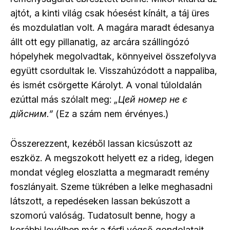
ajtót, a kinti világ csak hóesést kínált, a táj üres
és mozdulatlan volt. A magára maradt édesanya
állt ott egy pillanatig, az arcára szállingózó
hópelyhek megolvadtak, könnyeivel összefolyva
együtt csordultak le. Visszahúzódott a nappaliba,
és ismét csörgette Károlyt. A vonal túloldalán
ezúttal más szólalt meg:
„Цей номер не є
дійсним.”
(Ez a szám nem érvényes.)
Összerezzent, kezéből lassan kicsúszott az
eszköz. A megszokott helyett ez a rideg, idegen
mondat végleg eloszlatta a megmaradt remény
foszlányait. Szeme tükrében a lelke meghasadni
látszott, a repedéseken lassan bekúszott a
szomorú valóság. Tudatosult benne, hogy a
korábbi levélben már a férfi végső gondolatait