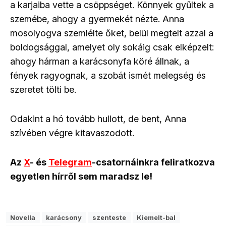
a karjaiba vette a csöppséget. Könnyek gyűltek a
szemébe, ahogy a gyermekét nézte. Anna
mosolyogva szemlélte őket, belül megtelt azzal a
boldogsággal, amelyet oly sokáig csak elképzelt:
ahogy hárman a karácsonyfa köré állnak, a
fények ragyognak, a szobát ismét melegség és
szeretet tölti be.
Odakint a hó tovább hullott, de bent, Anna
szívében végre kitavaszodott.
Az
X
- és
Telegram
-csatornáinkra feliratkozva
egyetlen hírről sem maradsz le!
Novella
karácsony
szenteste
Kiemelt-bal