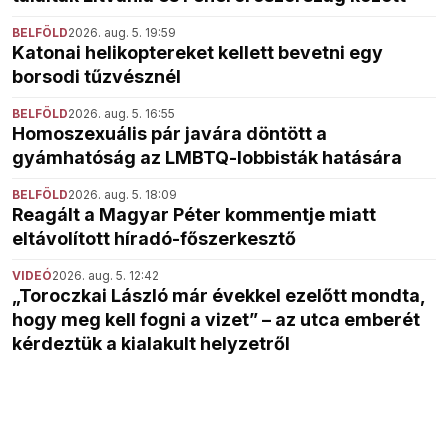
BELFÖLD
2026. aug. 5. 19:59
Katonai helikoptereket kellett bevetni egy
borsodi tűzvésznél
BELFÖLD
2026. aug. 5. 16:55
Homoszexuális pár javára döntött a
gyámhatóság az LMBTQ-lobbisták hatására
BELFÖLD
2026. aug. 5. 18:09
Reagált a Magyar Péter kommentje miatt
eltávolított híradó-főszerkesztő
VIDEÓ
2026. aug. 5. 12:42
„Toroczkai László már évekkel ezelőtt mondta,
hogy meg kell fogni a vizet” – az utca emberét
kérdeztük a kialakult helyzetről