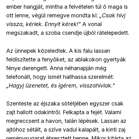
ember hangját, mintha a felvételen túl ő maga is
ott lenne, végül remegve mondta ki:
„Csak hívj
vissza, kérlek. Ennyit kérek!”
A vonal
megszakadt, a szoba csendje újból rátelepedett.
Az ünnepek közeledtek. A kis falu lassan
feldíszítette a fenyőket, az ablakokon gyertyák
fénye derengett. Anna néhanapján még
telefonált, hogy ismét hallhassa szerelmét:
„Hagyj üzenetet, és ígérem, visszahívlak.”
Szenteste az éjszaka sötétjében egyszer csak
zajt hallott odakintről. Felkapta a fejét. Valami
megreccsent a havon, talán lépések. Lassan az
ajtóhoz sétált, a szíve vadul kalapált, a kinti zaj
reménysugarat ébresztett benne. Mikor kitárta az