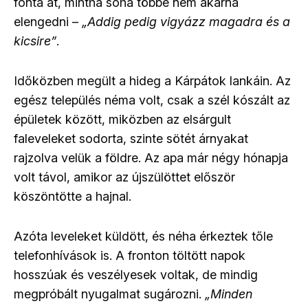
fonta át, mintha soha többé nem akarná
elengedni –
„Addig pedig vigyázz magadra és a
kicsire”
.
Időközben megült a hideg a Kárpátok lankáin. Az
egész település néma volt, csak a szél kószált az
épületek között, miközben az elsárgult
faleveleket sodorta, szinte sötét árnyakat
rajzolva velük a földre. Az apa már négy hónapja
volt távol, amikor az újszülöttet először
köszöntötte a hajnal.
Azóta leveleket küldött, és néha érkeztek tőle
telefonhívások is. A fronton töltött napok
hosszúak és veszélyesek voltak, de mindig
megpróbált nyugalmat sugározni.
„Minden