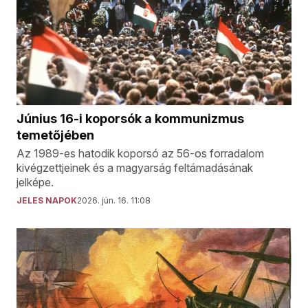
Június 16-i koporsók a kommunizmus
temetőjében
Az 1989-es hatodik koporsó az 56-os forradalom
kivégzettjeinek és a magyarság feltámadásának
jelképe.
JELES NAPOK
2026. jún. 16. 11:08