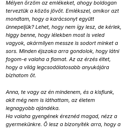
Mélyen őrzöm az emlékeket, ahogy boldogan
terveztük a közös jövőt. Emlékszel, amikor azt
mondtam, hogy a karácsonyt együtt
ünnepeljük? Lehet, hogy nem így lesz, de kérlek,
higgy benne, hogy lélekben most is veled
vagyok, akármilyen messze is sodort minket a
sors. Minden éjszaka arra gondolok, hogy látni
fogom-e valaha a fiamat. Az az érzés éltet,
hogy a világ legcsodálatosabb anyukájára
bízhatom őt.
Anna, te vagy az én mindenem, és a kisfiunk,
akit még nem is láthattam, az életem
legnagyobb ajándéka.
Ha valaha gyengének éreznéd magad, nézz a
gyermekünkre. Ő lesz a bizonyíték arra, hogy a