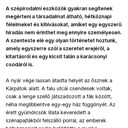
A szépirodalmi eszközök gyakran segítenek
megérteni a társadalmat átható, hétköznapi
félelmeket és kihívásokat, amiket egy egyszerű
híradás nem érinthet meg ennyire személyesen.
A szenteste elé egy olyan történetet hoztunk,
amely egyszerre szól a szeretet erejéről, a
kitartásról és egy kicsit talán a karácsonyi
csodáról is.
A nyár vége lassan átadta helyét az ősznek a
Kárpátok alatt. A falu utcái csendesek voltak,
csak a lenge szellő játszadozott a fák között,
néha meglibbentve egy-egy ház függönyét. Az
érett gyümölcsök illata keveredett a
szénapajtákból felszálló porral, az emberek