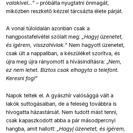
valakivel…”
– próbálta nyugtatni önmagát,
miközben reszkető kézzel tárcsázta élete párját.
A vonal túloldalán azonban csak a
hangpostafelvétel szólalt meg:
„Hagyj üzenetet,
és ígérem, visszahívlak.”
Nem hagyott üzenetet,
csak ült a nappaliban, a készüléket szorítva, és
újra meg újra rányomott a hívásindításra: „
Nem,
ez nem lehet. Biztos csak elhagyta a telefont.
Keresni fog!
”
Napok teltek el. A gyászhír valósággá vált a
lakók suttogásaiban, de a feleség továbbra is
hívogatta házastársát. Nem tudott mást tenni,
csak kapaszkodott abba a pár másodpercnyi
hangba, amit hallott:
„Hagyj üzenetet, és ígérem,