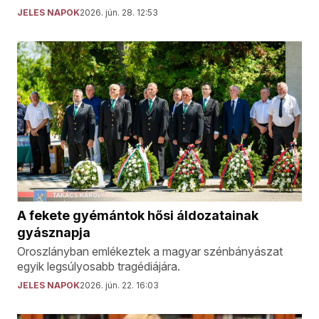
JELES NAPOK
2026. jún. 28. 12:53
A fekete gyémántok hősi áldozatainak
gyásznapja
Oroszlányban emlékeztek a magyar szénbányászat
egyik legsúlyosabb tragédiájára.
JELES NAPOK
2026. jún. 22. 16:03