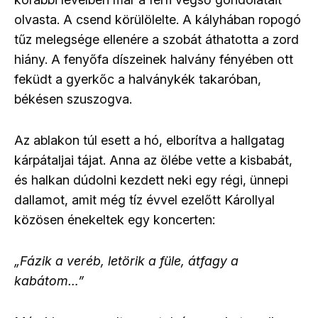
olvasta. A csend körülölelte. A kályhában ropogó
tűz melegsége ellenére a szobát áthatotta a zord
hiány. A fenyőfa díszeinek halvány fényében ott
feküdt a gyerkőc a halványkék takaróban,
békésen szuszogva.
Az ablakon túl esett a hó, elborítva a hallgatag
kárpátaljai tájat. Anna az ölébe vette a kisbabát,
és halkan dúdolni kezdett neki egy régi, ünnepi
dallamot, amit még tíz évvel ezelőtt Károllyal
közösen énekeltek egy koncerten:
„Fázik a veréb, letörik a füle, átfagy a
kabátom…”