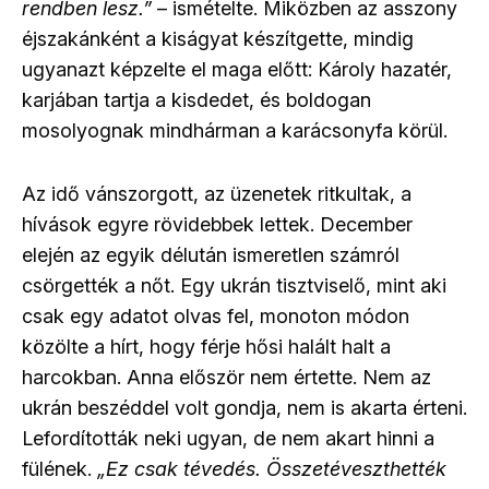
rendben lesz.”
– ismételte. Miközben az asszony
éjszakánként a kiságyat készítgette, mindig
ugyanazt képzelte el maga előtt: Károly hazatér,
karjában tartja a kisdedet, és boldogan
mosolyognak mindhárman a karácsonyfa körül.
Az idő vánszorgott, az üzenetek ritkultak, a
hívások egyre rövidebbek lettek. December
elején az egyik délután ismeretlen számról
csörgették a nőt. Egy ukrán tisztviselő, mint aki
csak egy adatot olvas fel, monoton módon
közölte a hírt, hogy férje hősi halált halt a
harcokban. Anna először nem értette. Nem az
ukrán beszéddel volt gondja, nem is akarta érteni.
Lefordították neki ugyan, de nem akart hinni a
fülének.
„Ez csak tévedés. Összetéveszthették