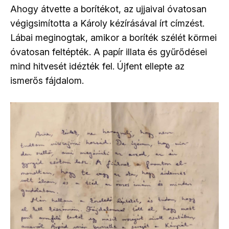
Ahogy átvette a borítékot, az ujjaival óvatosan
végigsimította a Károly kézírásával írt címzést.
Lábai meginogtak, amikor a boríték szélét körmei
óvatosan feltépték. A papír illata és gyűrődései
mind hitvesét idézték fel. Újfent ellepte az
ismerős fájdalom.