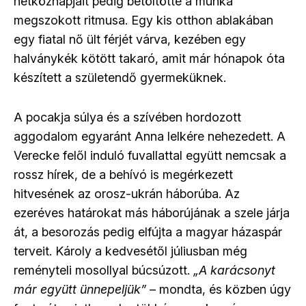
hétköznapjait pedig betöltötte a munka
megszokott ritmusa. Egy kis otthon ablakában
egy fiatal nő ült férjét várva, kezében egy
halványkék kötött takaró, amit már hónapok óta
készített a születendő gyermeküknek.
A pocakja súlya és a szívében hordozott
aggodalom egyaránt Anna lelkére nehezedett. A
Verecke felől induló fuvallattal együtt nemcsak a
rossz hírek, de a behívó is megérkezett
hitvesének az orosz-ukrán háborúba. Az
ezeréves határokat más háborújának a szele járja
át, a besorozás pedig elfújta a magyar házaspár
terveit. Károly a kedvesétől júliusban még
reményteli mosollyal búcsúzott.
„A karácsonyt
már együtt ünnepeljük”
– mondta, és közben úgy