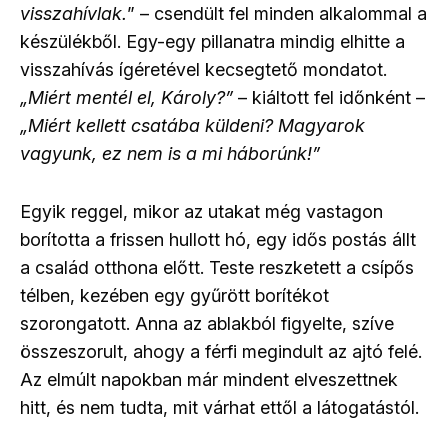
visszahívlak.
” – csendült fel minden alkalommal a
készülékből. Egy-egy pillanatra mindig elhitte a
visszahívás ígéretével kecsegtető mondatot.
„Miért mentél el, Károly?”
– kiáltott fel időnként –
„Miért kellett csatába küldeni? Magyarok
vagyunk, ez nem is a mi háborúnk!”
Egyik reggel, mikor az utakat még vastagon
borította a frissen hullott hó, egy idős postás állt
a család otthona előtt. Teste reszketett a csípős
télben, kezében egy gyűrött borítékot
szorongatott. Anna az ablakból figyelte, szíve
összeszorult, ahogy a férfi megindult az ajtó felé.
Az elmúlt napokban már mindent elveszettnek
hitt, és nem tudta, mit várhat ettől a látogatástól.