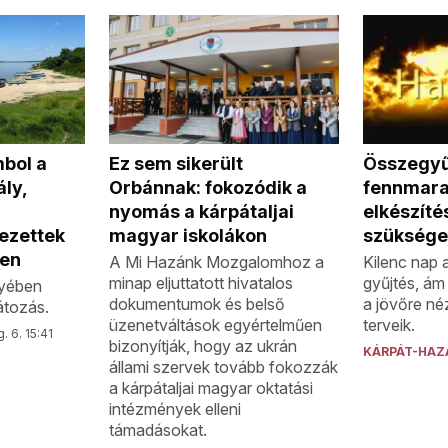
Ez sem sikerült
Összegyű
mbol a
Orbánnak: fokozódik a
fennmara
ly,
nyomás a kárpátaljai
elkészít
magyar iskolákon
szüksége
vezettek
ben
A Mi Hazánk Mozgalomhoz a
Kilenc nap a
minap eljuttatott hivatalos
gyűjtés, ám 
gyében
dokumentumok és belső
a jövőre né
látozás.
üzenetváltások egyértelműen
terveik.
. 6. 15:41
bizonyítják, hogy az ukrán
KÁRPÁT-HAZ
állami szervek tovább fokozzák
a kárpátaljai magyar oktatási
intézmények elleni
támadásokat.