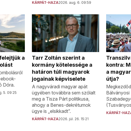
KÁRPÁT-HAZA
2026. aug. 6. 09:59
Transzilv
elejtjük a
Tarr Zoltán szerint a
kontra: M
olást
kormány kötelessége a
a magyar
határon túli magyarok
rombolásról
útja?
cebook-
jogainak képviselete
ó Dóra.
Megkezdődt
A nagyváradi magyar apát
Bálványosi 
ügyében továbbra sem szólalt
. 5. 09:25
Szabadegye
meg a Tisza Párt politikusa,
(Tusványos)
ahogy a Benes-dekrétumok
ügye is „elsikkadt”.
KÁRPÁT-HAZ
KÁRPÁT-HAZA
2026. júl. 26. 15:21