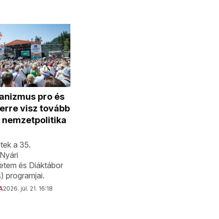
anizmus pro és
erre visz tovább
 nemzetpolitika
ek a 35.
Nyári
tem és Diáktábor
 programjai.
A
2026. júl. 21. 16:18