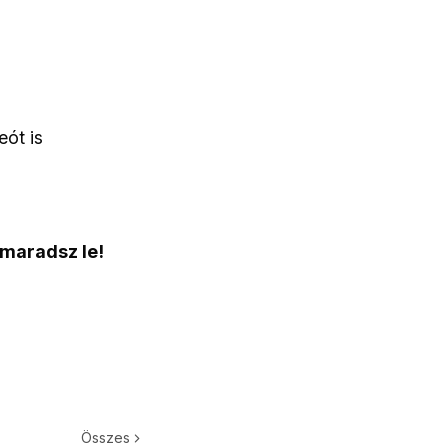
eót is
 maradsz le!
Összes