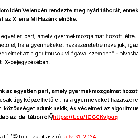
lom idén Velencén rendezte meg nyári táborát, ennek
t az X-en a Mi Hazánk elnöke.
egyetlen párt, amely gyermekmozgalmat hozott létre.
ető el, ha a gyermekeket hazaszeretetre neveljük, iga
védelmet az algoritmusok világával szemben" - olvas
ti X-bejegyzésében.
nk az egyetlen párt, amely gyermekmozgalmat hozott
csak úgy képzelhető el, ha a gyermekeket hazaszere
azi közösséget adunk nekik, és védelmet az algoritmus
eó az idei táborról👇
https://t.co/tOG0Kvlpoq
szló (@ToroczkaiLaszlo)
July 31, 2024