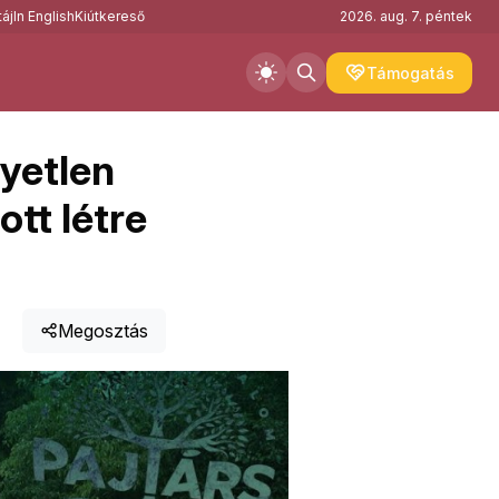
áj
In English
Kiútkereső
2026. aug. 7. péntek
Támogatás
gyetlen
tt létre
Megosztás