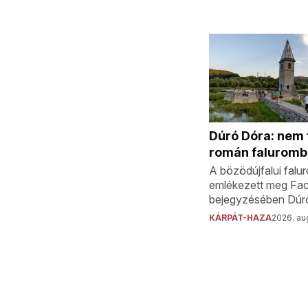
Dúró Dóra: nem f
román faluromb
A bözödújfalui falu
emlékezett meg Fa
bejegyzésében Dúr
KÁRPÁT-HAZA
2026. aug