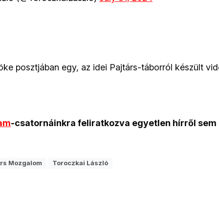
e posztjában egy, az idei Pajtárs-táborról készült vid
ram
-csatornáinkra feliratkozva egyetlen hírről sem
árs Mozgalom
Toroczkai László