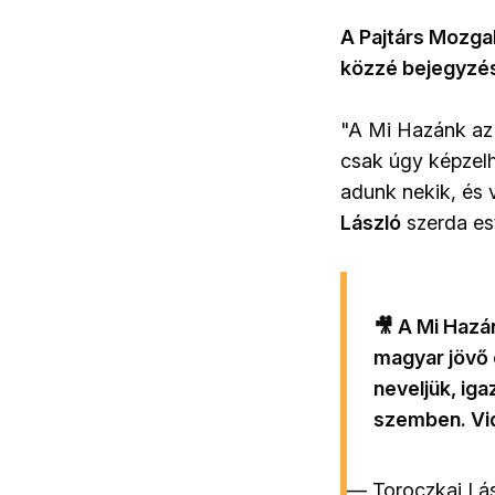
A Pajtárs Mozga
közzé bejegyzés
"A Mi Hazánk az 
csak úgy képzelh
adunk nekik, és 
László
szerda es
🎥 A Mi Hazá
magyar jövő 
neveljük, ig
szemben. Vid
— Toroczkai Lá