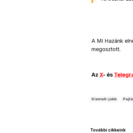
A Mi Hazánk elnök
megosztott.
Az
X
- és
Teleg
Kiemelt-jobb
Pajt
További cikkeink