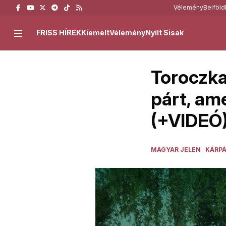
Vélemény
Belföld
FRISS HÍREK
Kiemelt
Vélemény
Nyílt Sisak
Toroczka
párt, am
(+VIDEÓ
MAGYAR JELEN
KÁRP