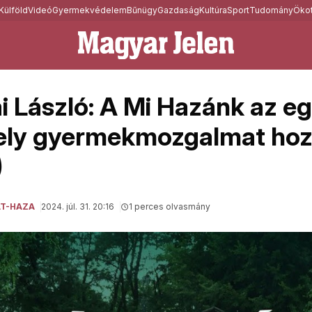
Külföld
Videó
Gyermekvédelem
Bűnügy
Gazdaság
Kultúra
Sport
Tudomány
Ökot
i László: A Mi Hazánk az e
ely gyermekmozgalmat hozo
)
ÁT-HAZA
2024. júl. 31. 20:16
1 perces olvasmány