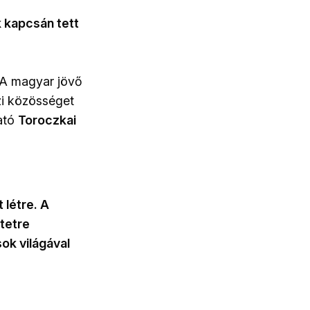
 kapcsán tett
 A magyar jövő
zi közösséget
ható
Toroczkai
 létre. A
tetre
ok világával