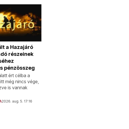
lt a Hazajáró
dó részeinek
éséhez
s pénzösszeg
latt ért célba a
itt még nincs vége,
zve is vannak
A
2026. aug. 5. 17:16