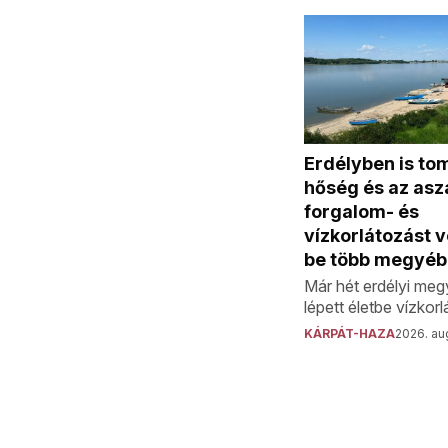
Erdélyben is to
hőség és az aszá
forgalom- és
vízkorlátozást 
be több megyé
Már hét erdélyi me
lépett életbe vízkor
KÁRPÁT-HAZA
2026. aug