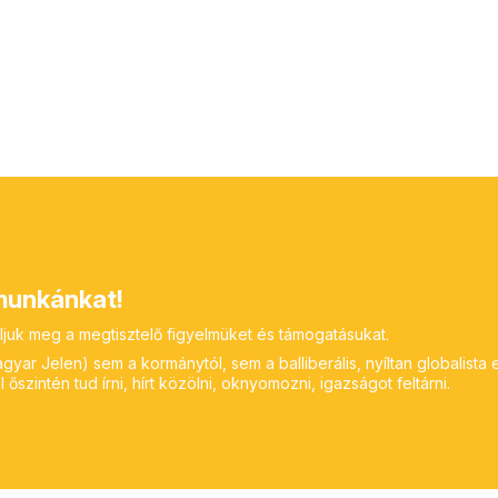
unkánkat!
ljuk meg a megtisztelő figyelmüket és támogatásukat.
yar Jelen) sem a kormánytól, sem a balliberális, nyíltan globalista 
 őszintén tud írni, hírt közölni, oknyomozni, igazságot feltárni.