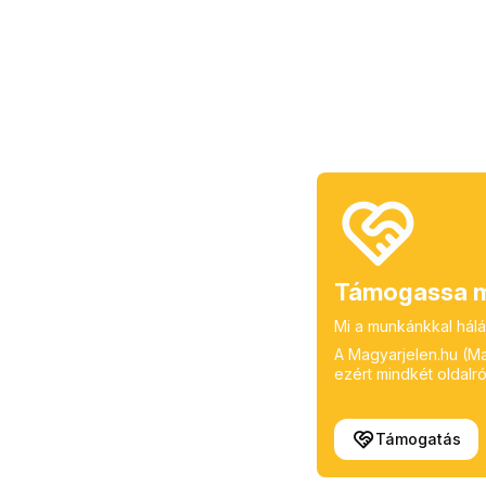
Támogassa m
Mi a munkánkkal hálá
A Magyarjelen.hu (Mag
ezért mindkét oldalról
Támogatás