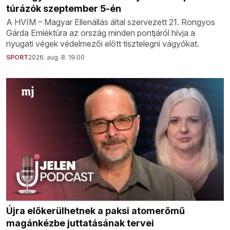
túrázók szeptember 5-én
A HVIM – Magyar Ellenállás által szervezett 21. Rongyos
Gárda Emléktúra az ország minden pontjáról hívja a
nyugati végek védelmezői előtt tisztelegni vágyókat.
SPORT
2026. aug. 8. 19:00
Újra előkerülhetnek a paksi atomerőmű
magánkézbe juttatásának tervei