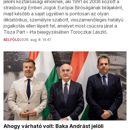
jelölni köztársasági elnöknek, aki 1991 és 2008 között a
strasbourgi Emberi Jogok Európai Bíróságának bírájaként,
majd később a saját ügyében is pontosan az olyan
diktatórikus, személyre szabott, visszamenőleges hatályú
jogalkotás ellen lépett fel, amelyet most csúcsra járat a
Tisza Párt – írta bejegyzésében Toroczkai László.
BELFÖLD
2026. aug. 8. 14:41
Ahogy várható volt: Baka Andrást jelöli