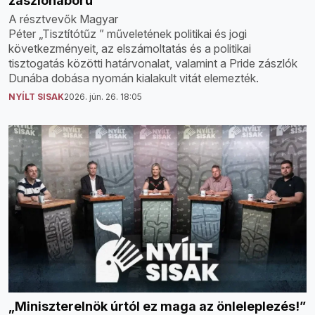
zászlóháború
A résztvevők Magyar
Péter „Tisztítótűz ” műveletének politikai és jogi
következményeit, az elszámoltatás és a politikai
tisztogatás közötti határvonalat, valamint a Pride zászlók
Dunába dobása nyomán kialakult vitát elemezték.
NYÍLT SISAK
2026. jún. 26. 18:05
„Miniszterelnök úrtól ez maga az önleleplezés!”