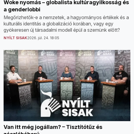
Woke nyomás – globalista kultúragyilkosság és
a genderlobbi
Megőrizhetők-e a nemzetek, a hagyományos értékek és a
kulturális identitás a globalizáció korában, vagy egy
gyökeresen új társadalmi modell épül a szemünk előtt?
NYÍLT SISAK
2026. júl. 24. 18:05
Van itt még jogállam? – Tisztítótűz és