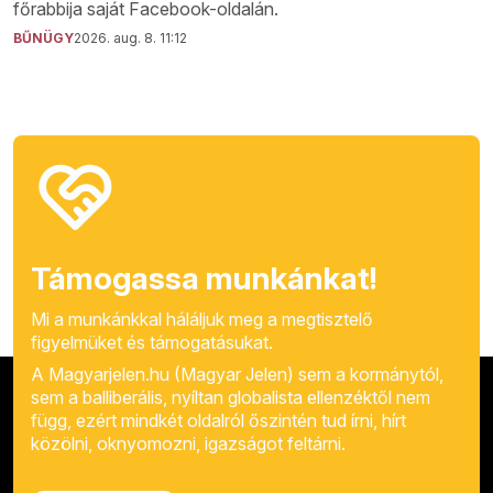
főrabbija saját Facebook-oldalán.
BŰNÜGY
2026. aug. 8. 11:12
Támogassa munkánkat!
Mi a munkánkkal háláljuk meg a megtisztelő
figyelmüket és támogatásukat.
A Magyarjelen.hu (Magyar Jelen) sem a kormánytól,
sem a balliberális, nyíltan globalista ellenzéktől nem
függ, ezért mindkét oldalról őszintén tud írni, hírt
közölni, oknyomozni, igazságot feltárni.