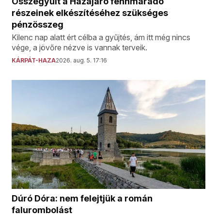
Összegyűlt a Hazajáró fennmaradó
részeinek elkészítéséhez szükséges
pénzösszeg
Kilenc nap alatt ért célba a gyűjtés, ám itt még nincs
vége, a jövőre nézve is vannak terveik.
KÁRPÁT-HAZA
2026. aug. 5. 17:16
Dúró Dóra: nem felejtjük a román
falurombolást