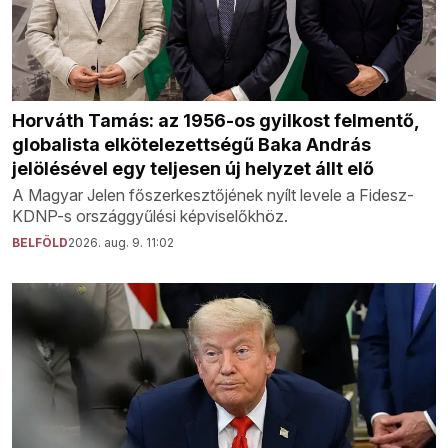
Horváth Tamás: az 1956-os gyilkost felmentő,
globalista elkötelezettségű Baka András
jelölésével egy teljesen új helyzet állt elő
A Magyar Jelen főszerkesztőjének nyílt levele a Fidesz-
KDNP-s országgyűlési képviselőkhöz.
BELFÖLD
2026. aug. 9. 11:02