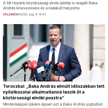
A Mi Hazánk köztársasági elnök-jelöltje is reagált Baka
András kinevezésére és a kialakult helyzetre.
VÉLEMÉNY
2026. aug. 8. 15:47
Toroczkai: „Baka András elmúlt időszakban tett
nyilatkozatai alkalmatlanná teszik őt a
köztársasági elnöki posztra”
Mindenképpen pikáns éppen azt a Baka András jogtudóst