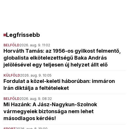
Legfrissebb
BELFÖLD
2026. aug. 9. 11:02
Horváth Tamás: az 1956-os gyilkost felmentő,
globalista elkötelezettségű Baka András
jelölésével egy teljesen új helyzet állt elő
KÜLFÖLD
2026. aug. 9. 10:05
Fordulat a közel-keleti háborúban: immáron
Irán diktálja a feltételeket
BELFÖLD
2026. aug. 9. 08:32
Mi Hazánk: A Jász-Nagykun-Szolnok
vármegyeiek biztonsága nem lehet
másodlagos kérdés!
SPORT
2026. aug. 8. 19:00