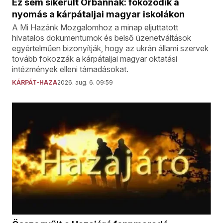
Ez sem sikerült Orbánnak: fokozódik a
nyomás a kárpátaljai magyar iskolákon
A Mi Hazánk Mozgalomhoz a minap eljuttatott
hivatalos dokumentumok és belső üzenetváltások
egyértelműen bizonyítják, hogy az ukrán állami szervek
tovább fokozzák a kárpátaljai magyar oktatási
intézmények elleni támadásokat.
KÁRPÁT-HAZA
2026. aug. 6. 09:59