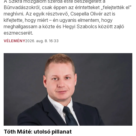
A Szikra mozgalom szerda este beszélgetett a
Bűnvadászokról, csak éppen az érintetteket „felejtették el”
meghívni. Az egyik résztvevő, Csepella Olivér azt is
kifejtette, hogy miért – én ugyanis elmentem, hogy
meghallgassam a közte és Hegyi Szabolcs között zajló
eszmecserét.
VÉLEMÉNY
2026. aug. 8. 16:33
Tóth Máté: utolsó pillanat