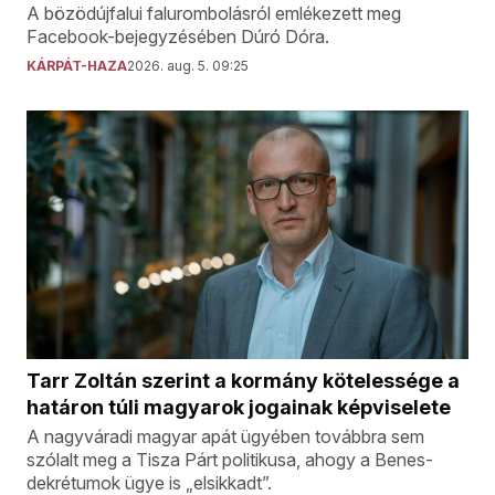
A bözödújfalui falurombolásról emlékezett meg
Facebook-bejegyzésében Dúró Dóra.
KÁRPÁT-HAZA
2026. aug. 5. 09:25
Tarr Zoltán szerint a kormány kötelessége a
határon túli magyarok jogainak képviselete
A nagyváradi magyar apát ügyében továbbra sem
szólalt meg a Tisza Párt politikusa, ahogy a Benes-
dekrétumok ügye is „elsikkadt”.