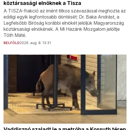
köztársasági elnöknek a Tisza
A TISZA-frakció az imént titkos szavazással meghozta az
eddigi egyik legfontosabb döntését: Dr. Baka Andrást, a
Legfelsőbb Bíróság korábbi elnökét jelöljük Magyarország
köztársasági elnökének. A Mi Hazánk Mozgalom jelöltje
Tóth Máté.
BELFÖLD
2026. aug. 8. 13:31
Vaddisznó szaladt le a metróba a Kossuth téren