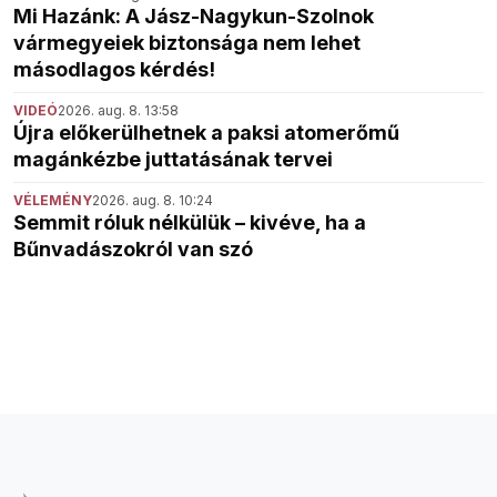
Mi Hazánk: A Jász-Nagykun-Szolnok
vármegyeiek biztonsága nem lehet
másodlagos kérdés!
VIDEÓ
2026. aug. 8. 13:58
Újra előkerülhetnek a paksi atomerőmű
magánkézbe juttatásának tervei
VÉLEMÉNY
2026. aug. 8. 10:24
Semmit róluk nélkülük – kivéve, ha a
Bűnvadászokról van szó