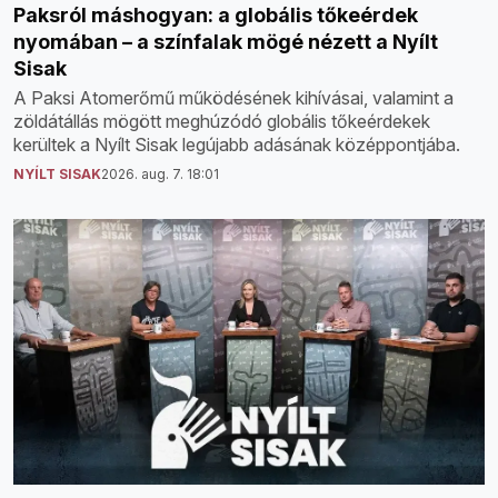
Paksról máshogyan: a globális tőkeérdek
nyomában – a színfalak mögé nézett a Nyílt
Sisak
A Paksi Atomerőmű működésének kihívásai, valamint a
zöldátállás mögött meghúzódó globális tőkeérdekek
kerültek a Nyílt Sisak legújabb adásának középpontjába.
NYÍLT SISAK
2026. aug. 7. 18:01