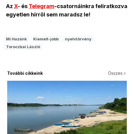
Az
X
- és
Telegram
-csatornáinkra feliratkozva
egyetlen hírről sem maradsz le!
Mi Hazánk
Kiemelt-jobb
nyelvtörvény
Toroczkai László
További cikkeink
Összes