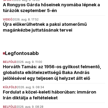
A Rongyos Gárda hőseinek nyomába lépnek a
túrázók szeptember 5-én
VIDEÓ
2026. aug. 8. 17:52
Újra előkerülhetnek a paksi atomerőmű
magánkézbe juttatásának tervei
Legfontosabb
BELFÖLD
2026. aug. 9. 11:00
Horváth Tamás: az 1956-os gyilkost felmentő,
globalista elkötelezettségű Baka András
jelölésével egy teljesen új helyzet állt elő
KÜLFÖLD
2026. aug. 9. 08:34
Fordulat a közel-keleti háborúban: immáron
Irán diktálja a feltételeket
BELFÖLD
2026. aug. 9. 08:28