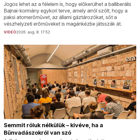
Jogos lehet az a félelem is, hogy előkerülhet a balliberális
Bajnai-kormány egykori terve, amely arról szólt, hogy a
paksi atomerőművet, az állami gáztározókat, sőt a
vészhelyzeti erőműveket is magánkézbe játsszák át.
VIDEÓ
2026. aug. 8. 17:52
Semmit róluk nélkülük – kivéve, ha a
Bűnvadászokról van szó