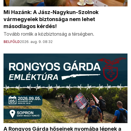
Mi Hazánk: A Jász-Nagykun-Szolnok
vármegyeiek biztonsága nem lehet
másodlagos kérdés!
Tovább romlik a közbiztonság a térségben.
BELFÖLD
2026. aug. 9. 08:32
A Rongyos Gárda hőseinek nyomába lépnek a