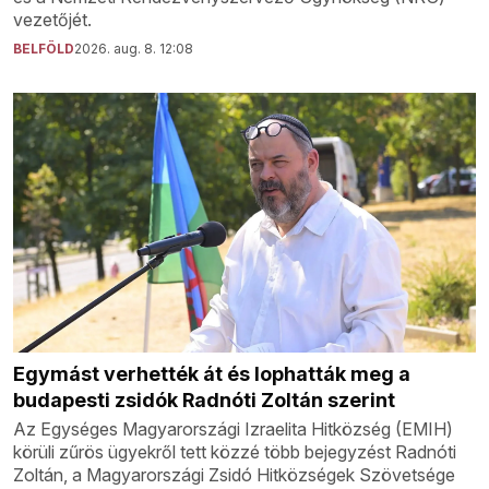
vezetőjét.
BELFÖLD
2026. aug. 8. 12:08
Egymást verhették át és lophatták meg a
budapesti zsidók Radnóti Zoltán szerint
Az Egységes Magyarországi Izraelita Hitközség (EMIH)
körüli zűrös ügyekről tett közzé több bejegyzést Radnóti
Zoltán, a Magyarországi Zsidó Hitközségek Szövetsége