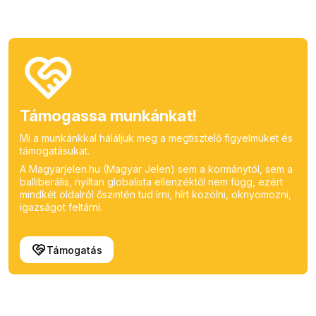
Támogassa munkánkat!
Mi a munkánkkal háláljuk meg a megtisztelő figyelmüket és
támogatásukat.
A Magyarjelen.hu (Magyar Jelen) sem a kormánytól, sem a
balliberális, nyíltan globalista ellenzéktől nem függ, ezért
mindkét oldalról őszintén tud írni, hírt közölni, oknyomozni,
igazságot feltárni.
Támogatás