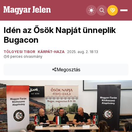
Idén az Ősök Napját ünneplik
Bugacon
TÖLGYESI TIBOR
KÁRPÁT-HAZA
2025. aug. 2. 18:13
6 perces olvasmány
Megosztás