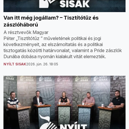
Van itt még jogállam? – Tisztítótűz és
zászlóháború
A résztvevők Magyar
Péter „Tisztítótűz ” műveletének politikai és jogi
következményeit, az elszámoltatás és a politikai
tisztogatás közötti határvonalat, valamint a Pride zászlók
Dunába dobása nyomán kialakult vitát elemezték.
NYÍLT SISAK
2026. jún. 26. 18:05