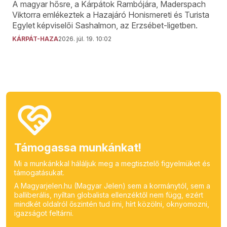
A magyar hősre, a Kárpátok Rambójára, Maderspach
Viktorra emlékeztek a Hazajáró Honismereti és Turista
Egylet képviselői Sashalmon, az Erzsébet-ligetben.
KÁRPÁT-HAZA
2026. júl. 19. 10:02
Támogassa munkánkat!
Mi a munkánkkal háláljuk meg a megtisztelő figyelmüket és
támogatásukat.
A Magyarjelen.hu (Magyar Jelen) sem a kormánytól, sem a
balliberális, nyíltan globalista ellenzéktől nem függ, ezért
mindkét oldalról őszintén tud írni, hírt közölni, oknyomozni,
igazságot feltárni.