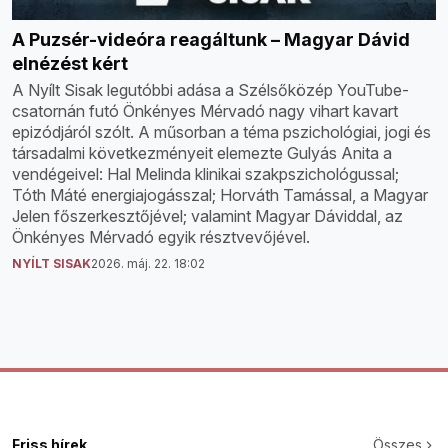
A Puzsér-videóra reagáltunk – Magyar Dávid
elnézést kért
A Nyílt Sisak legutóbbi adása a Szélsőközép YouTube-
csatornán futó Önkényes Mérvadó nagy vihart kavart
epizódjáról szólt. A műsorban a téma pszichológiai, jogi és
társadalmi következményeit elemezte Gulyás Anita a
vendégeivel: Hal Melinda klinikai szakpszichológussal;
Tóth Máté energiajogásszal; Horváth Tamással, a Magyar
Jelen főszerkesztőjével; valamint Magyar Dáviddal, az
Önkényes Mérvadó egyik résztvevőjével.
NYÍLT SISAK
2026. máj. 22. 18:02
Friss hírek
Összes