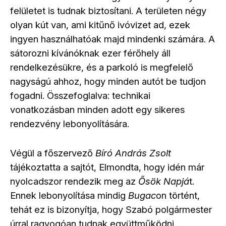
felületet is tudnak biztosítani. A területen négy
olyan kút van, ami kitűnő ivóvizet ad, ezek
ingyen használhatóak majd mindenki számára. A
sátorozni kívánóknak ezer férőhely áll
rendelkezésükre, és a parkoló is megfelelő
nagyságú ahhoz, hogy minden autót be tudjon
fogadni. Összefoglalva: technikai
vonatkozásban minden adott egy sikeres
rendezvény lebonyolítására.
Végül a főszervező
Bíró András Zsolt
tájékoztatta a sajtót, Elmondta, hogy idén már
nyolcadszor rendezik meg az
Ősök Napjá
t.
Ennek lebonyolítása mindig
Bugac
on történt,
tehát ez is bizonyítja, hogy Szabó polgármester
úrral ragyogóan tudnak együttműködni.