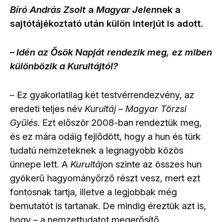
Bíró András Zsolt
a
Magyar Jelen
nek a
sajtótájékoztató után külön interjút is adott.
Idén az Ősök Napját rendezik meg, ez miben
–
különbözik a Kurultájtól?
Ez gyakorlatilag két testvérrendezvény, az
–
eredeti teljes név
Kurultáj
–
Magyar Törzsi
. Ezt először 2008-ban rendeztük meg,
Gyűlés
és ez mára odáig fejlődött, hogy a hun és türk
tudatú nemzeteknek a legnagyobb közös
ünnepe lett. A
Kurultáj
on szinte az összes hun
gyökerű hagyományőrző részt vesz, mert ezt
fontosnak tartja, illetve a legjobbak még
bemutatót is tartanak. De mindig éreztük azt is,
hogy
a nemzettudatot megerősítő
–