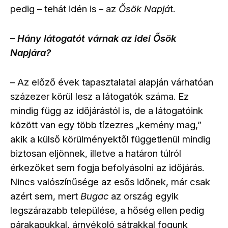
pedig – tehát idén is – az
Ősök Napjá
t.
Hány látogatót várnak az idei Ősök
–
Napjára?
Az előző évek tapasztalatai alapján várhatóan
–
százezer körül lesz a látogatók száma. Ez
mindig függ az időjárástól is, de a látogatóink
között van egy több tízezres „kemény mag,”
akik a külső körülményektől függetlenül mindig
biztosan eljönnek, illetve a határon túlról
érkezőket sem fogja befolyásolni az időjárás.
Nincs valószínűsége az esős időnek, már csak
azért sem, mert
Bugac
az ország egyik
legszárazabb települése, a hőség ellen pedig
párakapukkal, árnyékoló sátrakkal fogunk