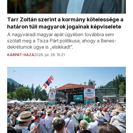
Tarr Zoltán szerint a kormány kötelessége a
határon túli magyarok jogainak képviselete
A nagyváradi magyar apát ügyében továbbra sem
szólalt meg a Tisza Párt politikusa, ahogy a Benes-
dekrétumok ügye is „elsikkadt”.
KÁRPÁT-HAZA
2026. júl. 26. 15:21