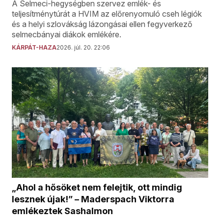
A Selmeci-hegységben szervez emlék- és
teljesítménytúrát a HVIM az előrenyomuló cseh légiók
és a helyi szlovákság lázongásai ellen fegyverkező
selmecbányai diákok emlékére.
KÁRPÁT-HAZA
2026. júl. 20. 22:06
„Ahol a hősöket nem felejtik, ott mindig
lesznek újak!” – Maderspach Viktorra
emlékeztek Sashalmon