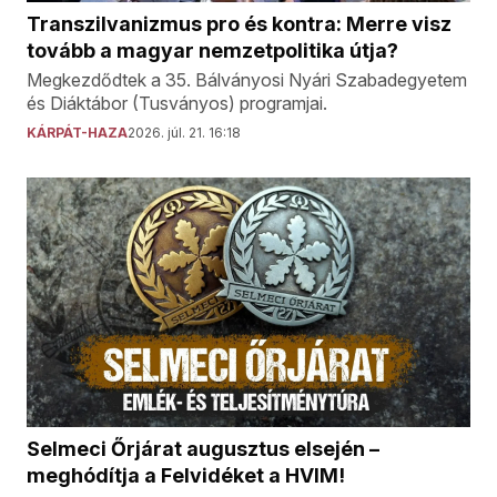
Transzilvanizmus pro és kontra: Merre visz
tovább a magyar nemzetpolitika útja?
Megkezdődtek a 35. Bálványosi Nyári Szabadegyetem
és Diáktábor (Tusványos) programjai.
KÁRPÁT-HAZA
2026. júl. 21. 16:18
Selmeci Őrjárat augusztus elsején –
meghódítja a Felvidéket a HVIM!