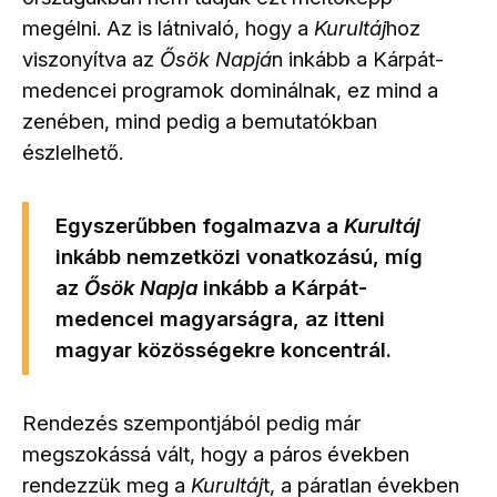
megélni. Az is látnivaló, hogy a
Kurultáj
hoz
viszonyítva az
Ősök Napjá
n inkább a Kárpát-
medencei programok dominálnak, ez mind a
zenében, mind pedig a bemutatókban
észlelhető.
Egyszerűbben fogalmazva a
Kurultáj
inkább nemzetközi vonatkozású, míg
az
Ősök Napja
inkább a Kárpát-
medencei magyarságra, az itteni
magyar közösségekre koncentrál.
Rendezés szempontjából pedig már
megszokássá vált, hogy a páros években
rendezzük meg a
Kurultáj
t, a páratlan években