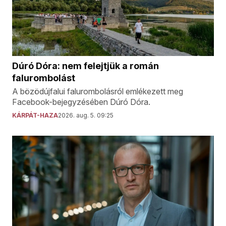
Dúró Dóra: nem felejtjük a román
falurombolást
A bözödújfalui falurombolásról emlékezett meg
Facebook-bejegyzésében Dúró Dóra.
KÁRPÁT-HAZA
2026. aug. 5. 09:25