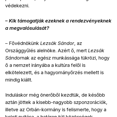
védekezni.
Kik támogatják ezeknek a rendezvényeknek
–
a megvalósulását?
Fővédnökünk
Lezsák Sándor
, az
–
Országgyűlés alelnöke. Azért ő, mert
Lezsák
Sándor
nak az egész munkássága tükrözi, hogy
ő a nemzet irányába a kultúra felől is
elkötelezett, és a hagyományőrzés mellett is
mindig kiállt.
Induláskor még önerőből kezdtük, de később
aztán jöttek a kisebb-nagyobb szponzorációk,
illetve az Orbán-kormány is felismerte, hogy a
keleti nyitása, a határon túli közösségek