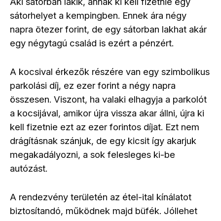
Aki sátorban lakik, annak ki kell fizetnie egy
sátorhelyet a kempingben. Ennek ára négy
napra ötezer forint, de egy sátorban lakhat akár
egy négytagú család is ezért a pénzért.
A kocsival érkezők részére van egy szimbolikus
parkolási díj, ez ezer forint a négy napra
összesen. Viszont, ha valaki elhagyja a parkolót
a kocsijával, amikor újra vissza akar állni, újra ki
kell fizetnie ezt az ezer forintos díjat. Ezt nem
drágításnak szánjuk, de egy kicsit így akarjuk
megakadályozni, a sok felesleges ki-be
autózást.
A rendezvény területén az étel-ital kínálatot
biztosítandó, működnek majd büfék. Jóllehet