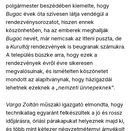
polgármester beszédében kiemelte, hogy
Bugac
évek óta szívesen látja vendégül a
rendezvénysorozatot, hiszen ennek
köszönhetően, ha az emberek meghallják
Bugac
nevét, már nemcsak az itteni puszta, de
a
Kurultáj
rendezvények is beugranak számukra.
A település büszke arra, hogy ezek a
rendezvények évről évre sikeresen
megvalósulnak, és ismételten köszönetet
mondott az alapítványnak, hogy házigazdái
lehetnek ezeknek a
nemzeti ünnepeknek
.
„
”
Varga Zoltán
műszaki igazgató elmondta, hogy
technikailag egyaránt felkészültek a jó és rossz
időjárásra, óriási párakapukat helyeznek majd ki,
és több mint kétezer négyzetméternyi árnyékolt