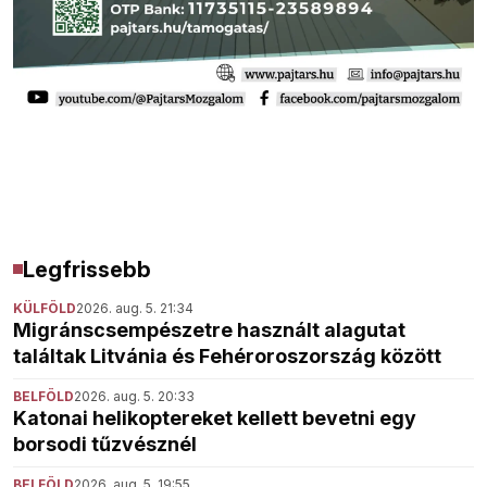
Legfrissebb
KÜLFÖLD
2026. aug. 5. 21:34
Migránscsempészetre használt alagutat
találtak Litvánia és Fehéroroszország között
BELFÖLD
2026. aug. 5. 20:33
Katonai helikoptereket kellett bevetni egy
borsodi tűzvésznél
BELFÖLD
2026. aug. 5. 19:55