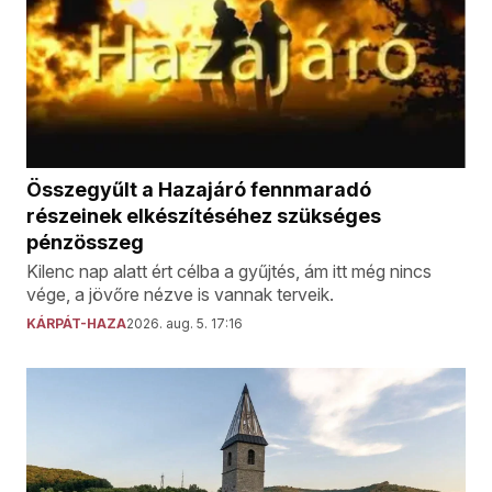
Összegyűlt a Hazajáró fennmaradó
részeinek elkészítéséhez szükséges
pénzösszeg
Kilenc nap alatt ért célba a gyűjtés, ám itt még nincs
vége, a jövőre nézve is vannak terveik.
KÁRPÁT-HAZA
2026. aug. 5. 17:16