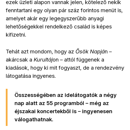
ezek üzleti alapon vannak jelen, kötelező nekik
fenntartani egy olyan pár száz forintos menüt is,
amelyet akár egy legegyszerűbb anyagi
lehetőségekkel rendelkező család is képes
kifizetni.
Tehát azt mondom, hogy az
Ősök Napjá
n –
akárcsak a
Kurultáj
on – attól függenek a
kiadások, hogy ki mit fogyaszt, de a rendezvény
látogatása ingyenes.
Összességében az idelátogatók a négy
nap alatt az 55 programból – még az
éjszakai koncertekből is – ingyenesen
válogathatnak.