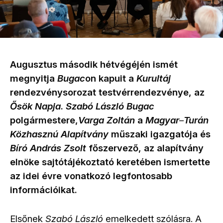
Augusztus második hétvégéjén ismét
megnyitja
Bugac
on kapuit a
Kurultáj
rendezvénysorozat testvérrendezvénye, az
Ősök Napja
.
Szabó László
Bugac
polgármestere,
Varga Zoltán
a
Magyar
Turán
–
Közhasznú Alapítvány
műszaki igazgatója és
Bíró András Zsolt
főszervező, az alapítvány
elnöke sajtótájékoztató keretében ismertette
az idei évre vonatkozó legfontosabb
információikat.
Elsőnek
Szabó László
emelkedett szólásra. A