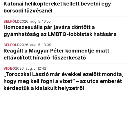
Katonai helikoptereket kellett bevetni egy
borsodi tűzvésznél
BELFÖLD
2026. aug. 5. 16:55
Homoszexuális pár javára döntött a
gyámhatóság az LMBTQ-lobbisták hatására
BELFÖLD
2026. aug. 5. 18:09
Reagált a Magyar Péter kommentje miatt
eltávolított híradó-főszerkesztő
VIDEÓ
2026. aug. 5. 12:42
„Toroczkai László már évekkel ezelőtt mondta,
hogy meg kell fogni a vizet” – az utca emberét
kérdeztük a kialakult helyzetről