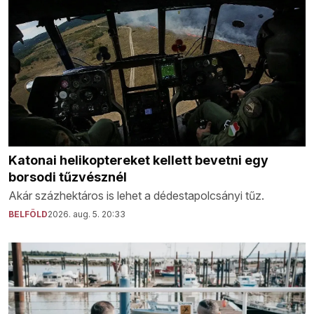
Katonai helikoptereket kellett bevetni egy
borsodi tűzvésznél
Akár százhektáros is lehet a dédestapolcsányi tűz.
BELFÖLD
2026. aug. 5. 20:33