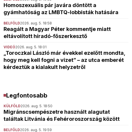
Homoszexuális pár javára döntött a
gyámhatóság az LMBTQ-lobbisták hatására
BELFÖLD
2026. aug. 5. 18:58
Reagált a Magyar Péter kommentje miatt
eltávolított híradó-főszerkesztő
VIDEÓ
2026. aug. 5. 18:01
„Toroczkai László már évekkel ezelőtt mondta,
hogy meg kell fogni a vizet” – az utca emberét
kérdeztük a kialakult helyzetről
Legfontosabb
KÜLFÖLD
2026. aug. 5. 18:50
Migránscsempészetre használt alagutat
találtak Litvánia és Fehéroroszország között
BELFÖLD
2026. aug. 5. 19:59