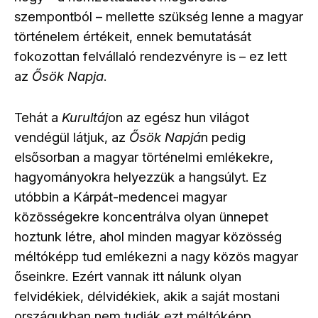
szempontból
mellette szükség lenne a magyar
–
történelem értékeit, ennek bemutatását
fokozottan felvállaló rendezvényre is
ez lett
–
az
Ősök Napja
.
Tehát a
Kurultáj
on az egész hun világot
vendégül látjuk, az
Ősök Napjá
n pedig
elsősorban a magyar történelmi emlékekre,
hagyományokra helyezzük a hangsúlyt. Ez
utóbbin a Kárpát-medencei magyar
közösségekre koncentrálva olyan ünnepet
hoztunk létre, ahol minden magyar közösség
méltóképp tud emlékezni a nagy közös magyar
őseinkre. Ezért vannak itt nálunk olyan
felvidékiek, délvidékiek, akik a saját mostani
országukban nem tudják ezt méltóképp