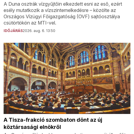
A Duna osztrák vízgyűjtőin elkezdett esni az eső, ezért
esély mutatkozik a vízszintemelkedésre – közölte az
Országos Vízügyi Főigazgatóság (OVF) sajtóosztálya
csütörtökön az MTI-vel.
IDŐJÁRÁS
2026. aug. 6. 13:50
A Tisza-frakció szombaton dönt az új
köztársasági elnökről