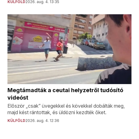
KÜLFÖLD
2026. aug. 4. 13:35
Megtámadták a ceutai helyzetről tudósító
videóst
Először „csak” üvegekkel és kövekkel dobálták meg,
majd kést rántottak, és üldözni kezdték őket.
KÜLFÖLD
2026. aug. 4. 12:36