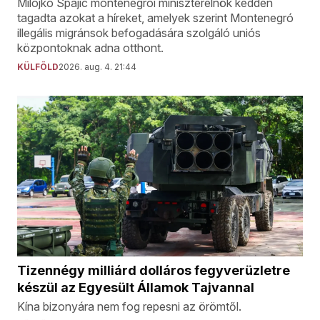
Milojko Spajic montenegrói miniszterelnök kedden
tagadta azokat a híreket, amelyek szerint Montenegró
illegális migránsok befogadására szolgáló uniós
központoknak adna otthont.
KÜLFÖLD
2026. aug. 4. 21:44
Tizennégy milliárd dolláros fegyverüzletre
készül az Egyesült Államok Tajvannal
Kína bizonyára nem fog repesni az örömtől.