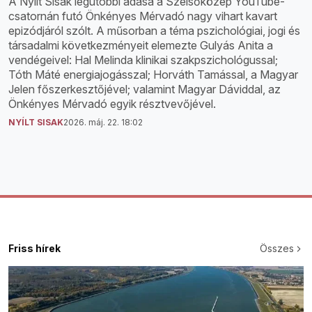
A Nyílt Sisak legutóbbi adása a Szélsőközép YouTube-
csatornán futó Önkényes Mérvadó nagy vihart kavart
epizódjáról szólt. A műsorban a téma pszichológiai, jogi és
társadalmi következményeit elemezte Gulyás Anita a
vendégeivel: Hal Melinda klinikai szakpszichológussal;
Tóth Máté energiajogásszal; Horváth Tamással, a Magyar
Jelen főszerkesztőjével; valamint Magyar Dáviddal, az
Önkényes Mérvadó egyik résztvevőjével.
NYÍLT SISAK
2026. máj. 22. 18:02
Friss hírek
Összes