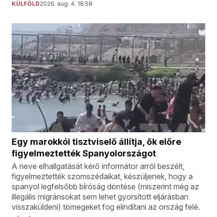
KÜLFÖLD
2026. aug. 4. 18:58
Egy marokkói tisztviselő állítja, ők előre
figyelmeztették Spanyolországot
A neve elhallgatását kérő informátor arról beszélt,
figyelmeztették szomszédaikat, készüljenek, hogy a
spanyol legfelsőbb bíróság döntése (miszerint még az
illegális migránsokat sem lehet gyorsított eljárásban
visszaküldeni) tömegeket fog elindítani az ország felé.