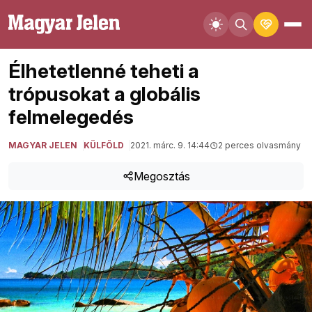
Élhetetlenné teheti a
trópusokat a globális
felmelegedés
MAGYAR JELEN
KÜLFÖLD
2021. márc. 9. 14:44
2 perces olvasmány
Megosztás