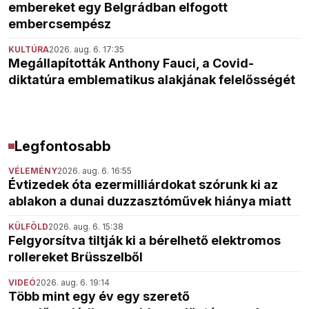
embereket egy Belgrádban elfogott
embercsempész
KULTÚRA
2026. aug. 6. 17:35
Megállapították Anthony Fauci, a Covid-
diktatúra emblematikus alakjának felelősségét
Legfontosabb
VÉLEMÉNY
2026. aug. 6. 16:55
Évtizedek óta ezermilliárdokat szórunk ki az
ablakon a dunai duzzasztóművek hiánya miatt
KÜLFÖLD
2026. aug. 6. 15:38
Felgyorsítva tiltják ki a bérelhető elektromos
rollereket Brüsszelből
VIDEÓ
2026. aug. 6. 19:14
Több mint egy év egy szerető