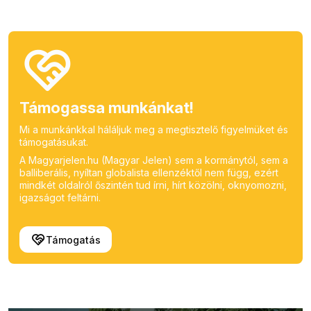
Támogassa munkánkat!
Mi a munkánkkal háláljuk meg a megtisztelő figyelmüket és
támogatásukat.
A Magyarjelen.hu (Magyar Jelen) sem a kormánytól, sem a
balliberális, nyíltan globalista ellenzéktől nem függ, ezért
mindkét oldalról őszintén tud írni, hírt közölni, oknyomozni,
igazságot feltárni.
Támogatás