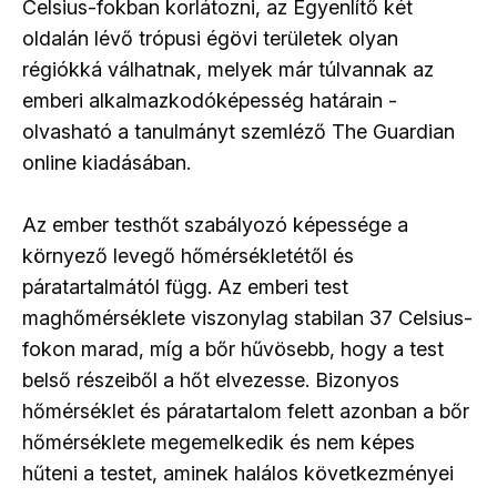
Celsius-fokban korlátozni, az Egyenlítő két
oldalán lévő trópusi égövi területek olyan
régiókká válhatnak, melyek már túlvannak az
emberi alkalmazkodóképesség határain -
olvasható a tanulmányt szemléző The Guardian
online kiadásában.
Az ember testhőt szabályozó képessége a
környező levegő hőmérsékletétől és
páratartalmától függ. Az emberi test
maghőmérséklete viszonylag stabilan 37 Celsius-
fokon marad, míg a bőr hűvösebb, hogy a test
belső részeiből a hőt elvezesse. Bizonyos
hőmérséklet és páratartalom felett azonban a bőr
hőmérséklete megemelkedik és nem képes
hűteni a testet, aminek halálos következményei