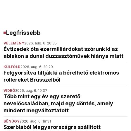
Legfrissebb
VÉLEMÉNY
2026. aug. 6. 20:35
Évtizedek óta ezermilliárdokat szórunk ki az
ablakon a dunai duzzasztóművek hiánya miatt
KÜLFÖLD
2026. aug. 6. 20:29
Felgyorsítva tiltják ki a bérelhető elektromos
rollereket Brüsszelből
VIDEÓ
2026. aug. 6. 19:37
Több mint egy év egy szerető
nevelőcsaládban, majd egy döntés, amely
mindent megváltoztatott
BŰNÜGY
2026. aug. 6. 18:31
Szerbiából Magyarországra szállított