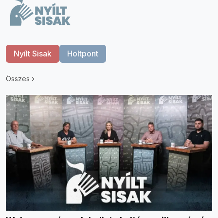
Nyílt Sisak
Holtpont
Összes