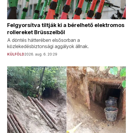
Felgyorsítva tiltják ki a bérelhető elektromos
rollereket Brüsszelből
A döntés hátterében elsősorban a
közlekedésbiztonsági aggályok állnak.
KÜLFÖLD
2026. aug. 6. 20:29