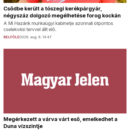
Csődbe került a tószegi kerékpárgyár,
négyszáz dolgozó megélhetése forog kockán
A Mi Hazánk munkaügyi kabinetje azonnali ötpontos
cselekvési tervvel állt elő.
BELFÖLD
2026. aug. 6. 14:47
Megérkezett a várva várt eső, emelkedhet a
Duna vízszintje