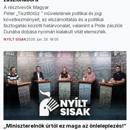
A résztvevők Magyar
Péter „Tisztítótűz ” műveletének politikai és jogi
következményeit, az elszámoltatás és a politikai
tisztogatás közötti határvonalat, valamint a Pride zászlók
Dunába dobása nyomán kialakult vitát elemezték.
NYÍLT SISAK
2026. jún. 26. 18:05
„Miniszterelnök úrtól ez maga az önleleplezés!”