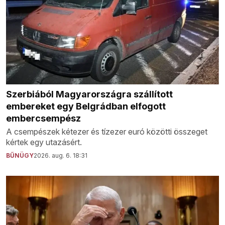
Szerbiából Magyarországra szállított
embereket egy Belgrádban elfogott
embercsempész
A csempészek kétezer és tízezer euró közötti összeget
kértek egy utazásért.
BŰNÜGY
2026. aug. 6. 18:31