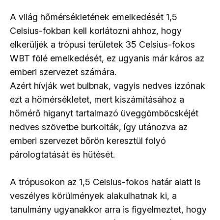
A világ hőmérsékletének emelkedését 1,5
Celsius-fokban kell korlátozni ahhoz, hogy
elkerüljék a trópusi területek 35 Celsius-fokos
WBT fölé emelkedését, ez ugyanis már káros az
emberi szervezet számára.
Azért hívják wet bulbnak, vagyis nedves izzónak
ezt a hőmérsékletet, mert kiszámításához a
hőmérő higanyt tartalmazó üveggömböcskéjét
nedves szövetbe burkolták, így utánozva az
emberi szervezet bőrön keresztül folyó
párologtatását és hűtését.
A trópusokon az 1,5 Celsius-fokos határ alatt is
veszélyes körülmények alakulhatnak ki, a
tanulmány ugyanakkor arra is figyelmeztet, hogy