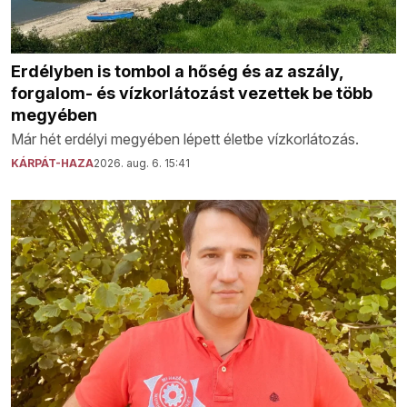
Erdélyben is tombol a hőség és az aszály,
forgalom- és vízkorlátozást vezettek be több
megyében
Már hét erdélyi megyében lépett életbe vízkorlátozás.
KÁRPÁT-HAZA
2026. aug. 6. 15:41