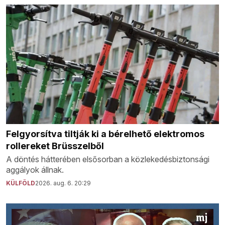
Felgyorsítva tiltják ki a bérelhető elektromos
rollereket Brüsszelből
A döntés hátterében elsősorban a közlekedésbiztonsági
aggályok állnak.
KÜLFÖLD
2026. aug. 6. 20:29