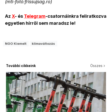
(mti-fotó:frissujsag.ro)
Az
X
- és
Telegram
-csatornáinkra feliratkozva
egyetlen hírről sem maradsz le!
NGO Kiemelt
klímaváltozás
További cikkeink
Összes