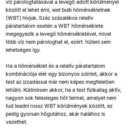
víz párologtatásával a levegő adott körülményei
között el lehet érni, wet bulb hőmérsékletnek
(WBT) hívjuk. Száz százalékos relatív
páratartalom esetén a WBT hőmérséklete
megegyezik a levegő hőmérsékletével, mivel
több víz nem párologhat el, ezért hűteni sem
lehetséges így.
Ha a hőmérséklet és a relatív páratartalom
kombinációja elér egy bizonyos szintet, akkor a
test az izzadással már nem képes megfelelően
lehűlni. Különösen akkor, ha a test fizikailag aktív,
nagyon sok felesleges hőt termel, amelyet nem
tud leadni rossz WBT körülmények között, ez
pedig gyorsan hőgutához, akár halálhoz is
vezethet.