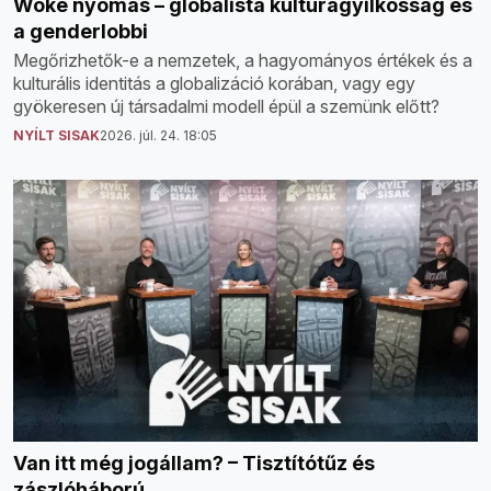
Woke nyomás – globalista kultúragyilkosság és
a genderlobbi
Megőrizhetők-e a nemzetek, a hagyományos értékek és a
kulturális identitás a globalizáció korában, vagy egy
gyökeresen új társadalmi modell épül a szemünk előtt?
NYÍLT SISAK
2026. júl. 24. 18:05
Van itt még jogállam? – Tisztítótűz és
zászlóháború