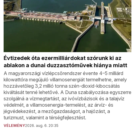
Évtizedek óta ezermilliárdokat szórunk ki az
ablakon a dunai duzzasztóművek hiánya miatt
A magyarországi vízlépcsőrendszer évente 4–5 milliárd
kilowattóra megújuló villamosenergiát termelhetne, amely
hozzávetőleg 3,2 millió tonna szén-dioxid-kibocsátás
kiváltását tenné lehetővé. A Duna szabályozása egyszerre
szolgálná a vízmegtartást, az ivóvízbázisok és a talajvíz
védelmét, a villamosenergia-termelést, az árvíz- és
jégvédekezést, a mezőgazdaságot, a hajózást, a
turizmust, valamint a térségfejlesztést.
VÉLEMÉNY
2026. aug. 6. 20:35