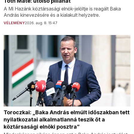
Tóth Máté: utolsó pillanat
A Mi Hazánk köztársasági elnök-jelöltje is reagált Baka
András kinevezésére és a kialakult helyzetre.
VÉLEMÉNY
2026. aug. 8. 15:47
Toroczkai: „Baka András elmúlt időszakban tett
nyilatkozatai alkalmatlanná teszik őt a
köztársasági elnöki posztra”