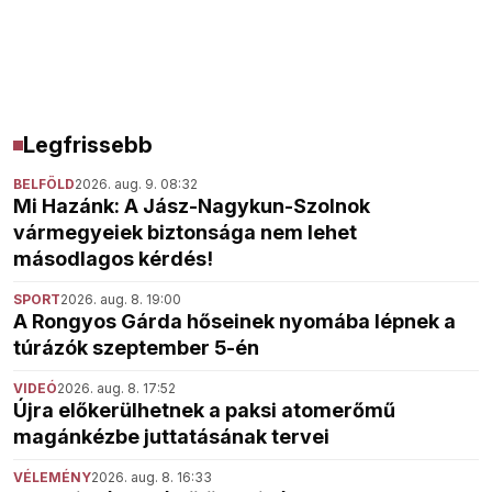
Legfrissebb
BELFÖLD
2026. aug. 9. 08:32
Mi Hazánk: A Jász-Nagykun-Szolnok
vármegyeiek biztonsága nem lehet
másodlagos kérdés!
SPORT
2026. aug. 8. 19:00
A Rongyos Gárda hőseinek nyomába lépnek a
túrázók szeptember 5-én
VIDEÓ
2026. aug. 8. 17:52
Újra előkerülhetnek a paksi atomerőmű
magánkézbe juttatásának tervei
VÉLEMÉNY
2026. aug. 8. 16:33