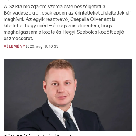
A Szikra mozgalom szerda este beszélgetett a
Bűnvadászokról, csak éppen az érintetteket „felejtették el”
meghívni. Az egyik résztvevő, Csepella Olivér azt is
kifejtette, hogy miért – én ugyanis elmentem, hogy
meghallgassam a közte és Hegyi Szabolcs között zajló
eszmecserét.
VÉLEMÉNY
2026. aug. 8. 16:33