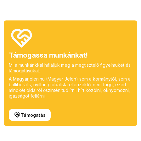
Támogassa munkánkat!
Mi a munkánkkal háláljuk meg a megtisztelő figyelmüket és
támogatásukat.
A Magyarjelen.hu (Magyar Jelen) sem a kormánytól, sem a
balliberális, nyíltan globalista ellenzéktől nem függ, ezért
mindkét oldalról őszintén tud írni, hírt közölni, oknyomozni,
igazságot feltárni.
Támogatás