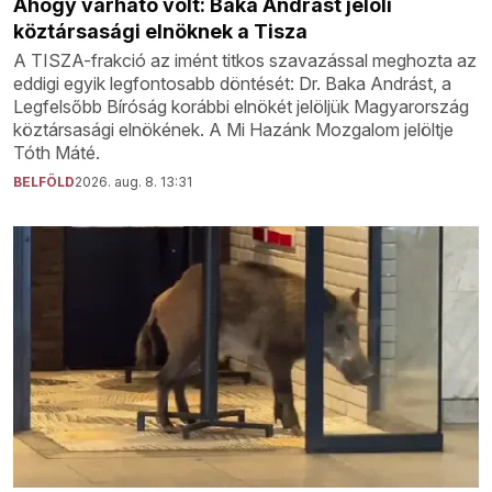
Ahogy várható volt: Baka Andrást jelöli
köztársasági elnöknek a Tisza
A TISZA-frakció az imént titkos szavazással meghozta az
eddigi egyik legfontosabb döntését: Dr. Baka Andrást, a
Legfelsőbb Bíróság korábbi elnökét jelöljük Magyarország
köztársasági elnökének. A Mi Hazánk Mozgalom jelöltje
Tóth Máté.
BELFÖLD
2026. aug. 8. 13:31