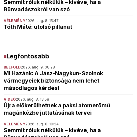
Semmit róluk nélkülük – kivéve, ha a
Bűnvadászokról van szó
VÉLEMÉNY
2026. aug. 8. 15:47
Tóth Máté: utolsó pillanat
Legfontosabb
BELFÖLD
2026. aug. 9. 08:28
Mi Hazánk: A Jász-Nagykun-Szolnok
vármegyeiek biztonsága nem lehet
másodlagos kérdés!
VIDEÓ
2026. aug. 8. 13:58
Újra előkerülhetnek a paksi atomerőmű
magánkézbe juttatásának tervei
VÉLEMÉNY
2026. aug. 8. 10:24
Semmit róluk nélkülük – kivéve, ha a