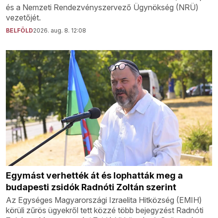
és a Nemzeti Rendezvényszervező Ügynökség (NRÜ)
vezetőjét.
BELFÖLD
2026. aug. 8. 12:08
Egymást verhették át és lophatták meg a
budapesti zsidók Radnóti Zoltán szerint
Az Egységes Magyarországi Izraelita Hitközség (EMIH)
körüli zűrös ügyekről tett közzé több bejegyzést Radnóti