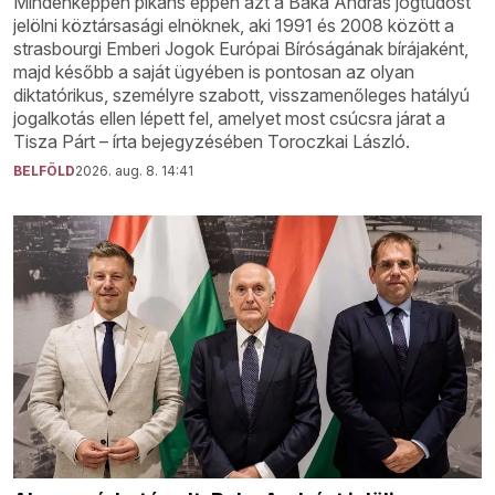
Mindenképpen pikáns éppen azt a Baka András jogtudóst
jelölni köztársasági elnöknek, aki 1991 és 2008 között a
strasbourgi Emberi Jogok Európai Bíróságának bírájaként,
majd később a saját ügyében is pontosan az olyan
diktatórikus, személyre szabott, visszamenőleges hatályú
jogalkotás ellen lépett fel, amelyet most csúcsra járat a
Tisza Párt – írta bejegyzésében Toroczkai László.
BELFÖLD
2026. aug. 8. 14:41