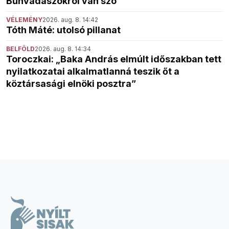
Bűnvadászokról van szó
VÉLEMÉNY
2026. aug. 8. 14:42
Tóth Máté: utolsó pillanat
BELFÖLD
2026. aug. 8. 14:34
Toroczkai: „Baka András elmúlt időszakban tett
nyilatkozatai alkalmatlanná teszik őt a
köztársasági elnöki posztra”