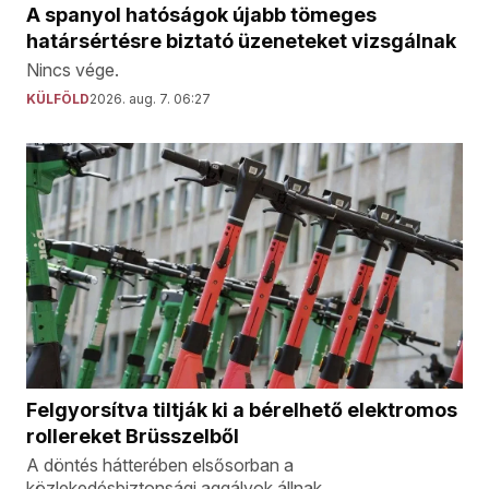
A spanyol hatóságok újabb tömeges
határsértésre biztató üzeneteket vizsgálnak
Nincs vége.
KÜLFÖLD
2026. aug. 7. 06:27
Felgyorsítva tiltják ki a bérelhető elektromos
rollereket Brüsszelből
A döntés hátterében elsősorban a
közlekedésbiztonsági aggályok állnak.