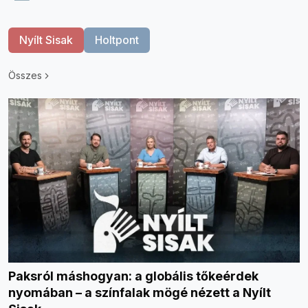
Nyílt Sisak
Holtpont
Összes
Paksról máshogyan: a globális tőkeérdek
nyomában – a színfalak mögé nézett a Nyílt