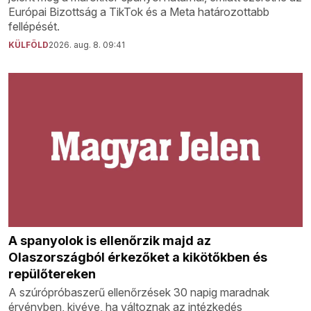
Európai Bizottság a TikTok és a Meta határozottabb
fellépését.
KÜLFÖLD
2026. aug. 8. 09:41
A spanyolok is ellenőrzik majd az
Olaszországból érkezőket a kikötőkben és
repülőtereken
A szúrópróbaszerű ellenőrzések 30 napig maradnak
érvényben, kivéve, ha változnak az intézkedés