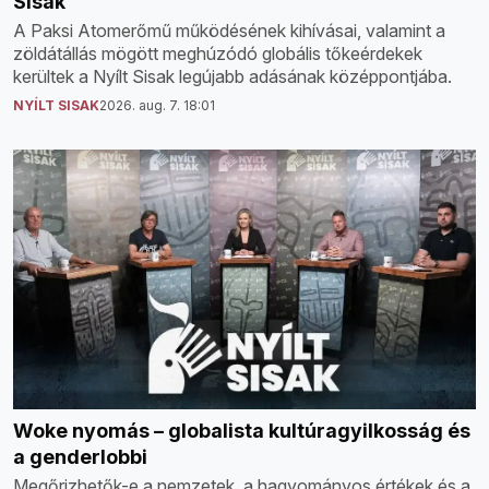
Sisak
A Paksi Atomerőmű működésének kihívásai, valamint a
zöldátállás mögött meghúzódó globális tőkeérdekek
kerültek a Nyílt Sisak legújabb adásának középpontjába.
NYÍLT SISAK
2026. aug. 7. 18:01
Woke nyomás – globalista kultúragyilkosság és
a genderlobbi
Megőrizhetők-e a nemzetek, a hagyományos értékek és a