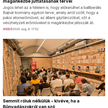
magánkézbe juttatásának tervei
Jogos lehet az a félelem is, hogy előkerülhet a balliberális
Bajnai-kormány egykori terve, amely arról szólt, hogy a
paksi atomerőművet, az állami gáztározókat, sőt a
vészhelyzeti erőműveket is magánkézbe játsszák át.
VIDEÓ
2026. aug. 8. 17:52
Semmit róluk nélkülük – kivéve, ha a
Bűnvadászokról van szó