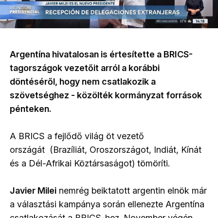
Argentína hivatalosan is értesítette a BRICS-
tagországok vezetőit arról a korábbi
döntéséről, hogy nem csatlakozik a
szövetséghez - közölték kormányzat források
pénteken.
A BRICS a fejlődő világ öt vezető
országát (Brazíliát, Oroszországot, Indiát, Kínát
és a Dél-Afrikai Köztársaságot) tömöríti.
Javier Milei
nemrég beiktatott argentin elnök már
a választási kampánya során ellenezte Argentína
csatlakozását a BRICS-hez. November végén