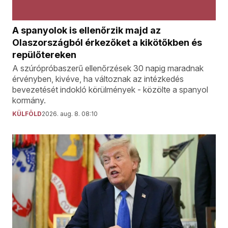
A spanyolok is ellenőrzik majd az
Olaszországból érkezőket a kikötőkben és
repülőtereken
A szúrópróbaszerű ellenőrzések 30 napig maradnak
érvényben, kivéve, ha változnak az intézkedés
bevezetését indokló körülmények - közölte a spanyol
kormány.
KÜLFÖLD
2026. aug. 8. 08:10