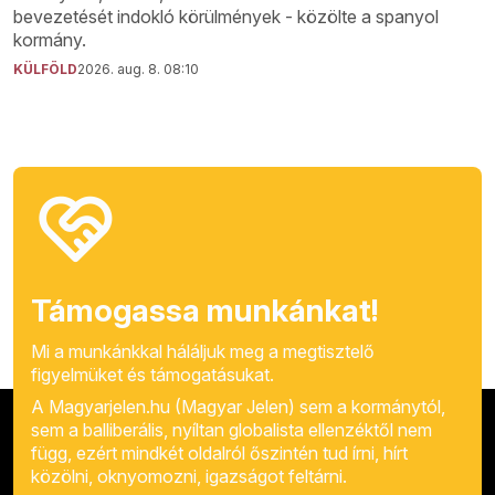
bevezetését indokló körülmények - közölte a spanyol
kormány.
KÜLFÖLD
2026. aug. 8. 08:10
Támogassa munkánkat!
Mi a munkánkkal háláljuk meg a megtisztelő
figyelmüket és támogatásukat.
A Magyarjelen.hu (Magyar Jelen) sem a kormánytól,
sem a balliberális, nyíltan globalista ellenzéktől nem
függ, ezért mindkét oldalról őszintén tud írni, hírt
közölni, oknyomozni, igazságot feltárni.