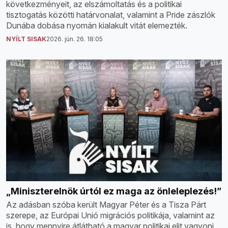
következményeit, az elszámoltatás és a politikai
tisztogatás közötti határvonalat, valamint a Pride zászlók
Dunába dobása nyomán kialakult vitát elemezték.
NYÍLT SISAK
2026. jún. 26. 18:05
„Miniszterelnök úrtól ez maga az önleleplezés!”
Az adásban szóba került Magyar Péter és a Tisza Párt
szerepe, az Európai Unió migrációs politikája, valamint az
is, hogy mennyire átlátható a magyar politikai elit vagyoni