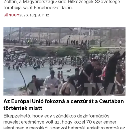
Zoltán, a Magyarországi Zsidó Hitközségek Szövetsége
főrabbija saját Facebook-oldalán.
BŰNÜGY
2026. aug. 8. 11:12
Az Európai Unió fokozná a cenzúrát a Ceutában
történtek miatt
Elképzelhető, hogy egy szándékos dezinformációs
művelet eredménye volt az, hogy közel 70 ezer ember
jelent meg a marokkói-spanyol határnál, emiatt szeretné az