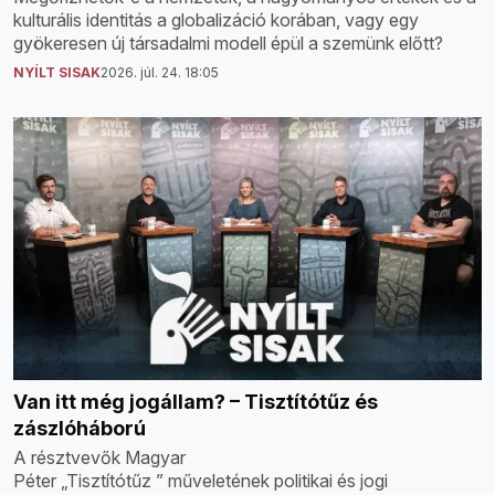
kulturális identitás a globalizáció korában, vagy egy
gyökeresen új társadalmi modell épül a szemünk előtt?
NYÍLT SISAK
2026. júl. 24. 18:05
Van itt még jogállam? – Tisztítótűz és
zászlóháború
A résztvevők Magyar
Péter „Tisztítótűz ” műveletének politikai és jogi