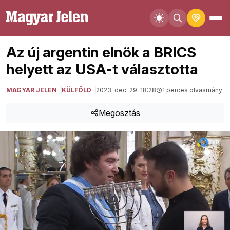
Az új argentin elnök a BRICS
helyett az USA-t választotta
MAGYAR JELEN
KÜLFÖLD
2023. dec. 29. 18:28
1 perces olvasmány
Megosztás