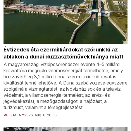
Évtizedek óta ezermilliárdokat szórunk ki az
ablakon a dunai duzzasztóművek hiánya miatt
A magyarországi vízlépcsőrendszer évente 4–5 milliárd
kilowattóra megújuló villamosenergiát termelhetne, amely
hozzávetőleg 3,2 millió tonna szén-dioxid-kibocsátás
kiváltását tenné lehetővé. A Duna szabályozása egyszerre
szolgálná a vízmegtartást, az ivóvízbázisok és a talajvíz
védelmét, a villamosenergia-termelést, az árvíz- és
jégvédekezést, a mezőgazdaságot, a hajózást, a
turizmust, valamint a térségfejlesztést.
VÉLEMÉNY
2026. aug. 6. 20:35