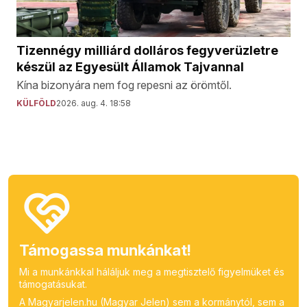
Tizennégy milliárd dolláros fegyverüzletre
készül az Egyesült Államok Tajvannal
Kína bizonyára nem fog repesni az örömtől.
KÜLFÖLD
2026. aug. 4. 18:58
Támogassa munkánkat!
Mi a munkánkkal háláljuk meg a megtisztelő figyelmüket és
támogatásukat.
A Magyarjelen.hu (Magyar Jelen) sem a kormánytól, sem a