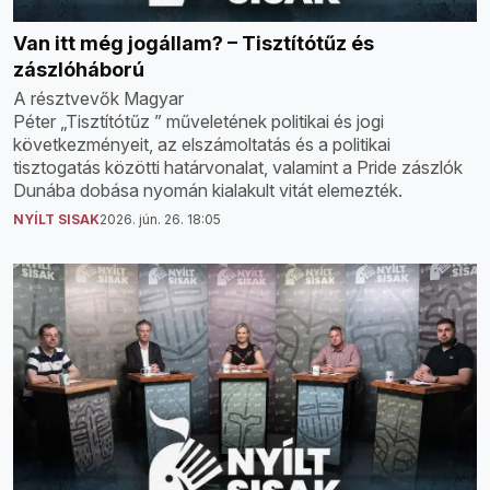
Van itt még jogállam? – Tisztítótűz és
zászlóháború
A résztvevők Magyar
Péter „Tisztítótűz ” műveletének politikai és jogi
következményeit, az elszámoltatás és a politikai
tisztogatás közötti határvonalat, valamint a Pride zászlók
Dunába dobása nyomán kialakult vitát elemezték.
NYÍLT SISAK
2026. jún. 26. 18:05