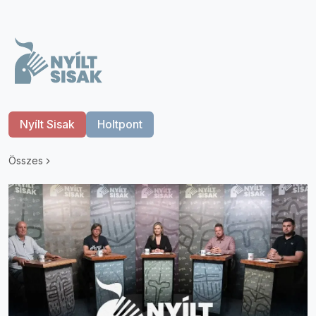
Nyílt Sisak
Holtpont
Összes