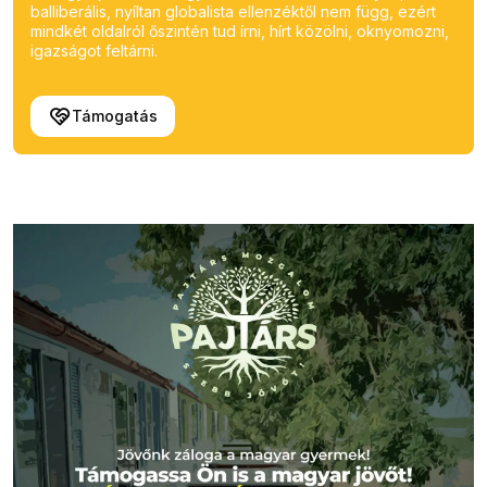
balliberális, nyíltan globalista ellenzéktől nem függ, ezért
mindkét oldalról őszintén tud írni, hírt közölni, oknyomozni,
igazságot feltárni.
Támogatás