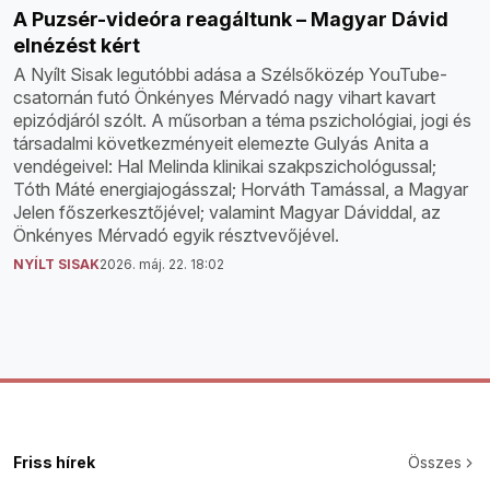
A Puzsér-videóra reagáltunk – Magyar Dávid
elnézést kért
A Nyílt Sisak legutóbbi adása a Szélsőközép YouTube-
csatornán futó Önkényes Mérvadó nagy vihart kavart
epizódjáról szólt. A műsorban a téma pszichológiai, jogi és
társadalmi következményeit elemezte Gulyás Anita a
vendégeivel: Hal Melinda klinikai szakpszichológussal;
Tóth Máté energiajogásszal; Horváth Tamással, a Magyar
Jelen főszerkesztőjével; valamint Magyar Dáviddal, az
Önkényes Mérvadó egyik résztvevőjével.
NYÍLT SISAK
2026. máj. 22. 18:02
Friss hírek
Összes