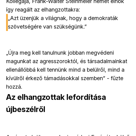
Kollégája, Frank-Walter Steinmeier német elnök
így reagált az elhangzottakra:
„Azt üzenjük a világnak, hogy a demokraták
szövetségére van szükségünk.”
„Újra meg kell tanulnunk jobban megvédeni
magunkat az agresszoroktól, és társadalmainkat
ellenállóbbá kell tennünk mind a belülről, mind a
kívülről érkező támadásokkal szemben” - fűzte
hozzá.
Az elhangzottak lefordítása
újbeszélről