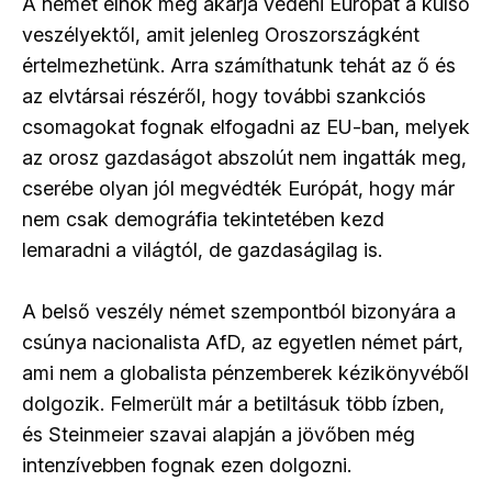
A német elnök meg akarja védeni Európát a külső
veszélyektől, amit jelenleg Oroszországként
értelmezhetünk. Arra számíthatunk tehát az ő és
az elvtársai részéről, hogy további szankciós
csomagokat fognak elfogadni az EU-ban, melyek
az orosz gazdaságot abszolút nem ingatták meg,
cserébe olyan jól megvédték Európát, hogy már
nem csak demográfia tekintetében kezd
lemaradni a világtól, de gazdaságilag is.
A belső veszély német szempontból bizonyára a
csúnya nacionalista AfD, az egyetlen német párt,
ami nem a globalista pénzemberek kézikönyvéből
dolgozik. Felmerült már a betiltásuk több ízben,
és Steinmeier szavai alapján a jövőben még
intenzívebben fognak ezen dolgozni.