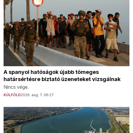
A spanyol hatóságok újabb tömeges
határsértésre biztató üzeneteket vizsgálnak
Nincs vége.
KÜLFÖLD
2026. aug. 7. 06:27