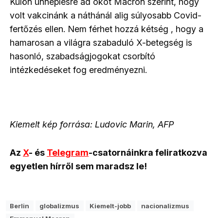
Külön ünneplésre ad okot Macron szerint, hogy
volt vakcinánk a náthánál alig súlyosabb Covid-
fertőzés ellen. Nem férhet hozzá kétség , hogy a
hamarosan a világra szabaduló X-betegség is
hasonló, szabadságjogokat csorbító
intézkedéseket fog eredményezni.
Kiemelt kép forrása: Ludovic Marin, AFP
Az
X
- és
Telegram
-csatornáinkra feliratkozva
egyetlen hírről sem maradsz le!
Berlin
globalizmus
Kiemelt-jobb
nacionalizmus