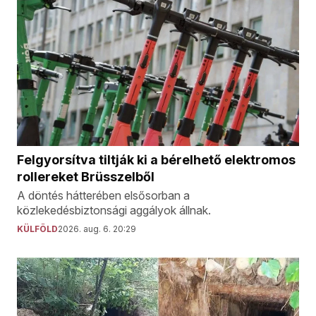
Felgyorsítva tiltják ki a bérelhető elektromos
rollereket Brüsszelből
A döntés hátterében elsősorban a
közlekedésbiztonsági aggályok állnak.
KÜLFÖLD
2026. aug. 6. 20:29