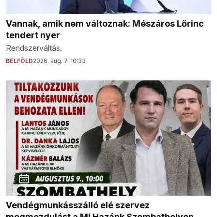
Vannak, amik nem változnak: Mészáros Lőrinc
tendert nyer
Rendszerváltás.
BELFÖLD
2026. aug. 7. 10:33
Vendégmunkásszálló elé szervez
megmozdulást a Mi Hazánk Szombathelyen