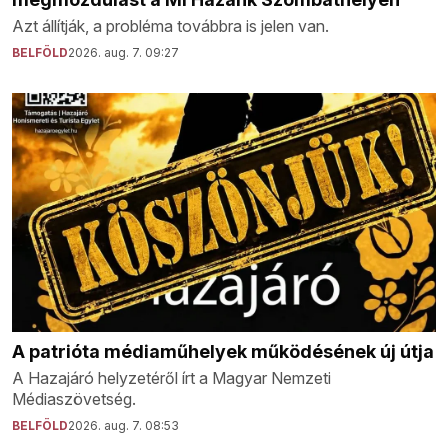
Azt állítják, a probléma továbbra is jelen van.
BELFÖLD
2026. aug. 7. 09:27
A patrióta médiaműhelyek működésének új útja
A Hazajáró helyzetéről írt a Magyar Nemzeti
Médiaszövetség.
BELFÖLD
2026. aug. 7. 08:53