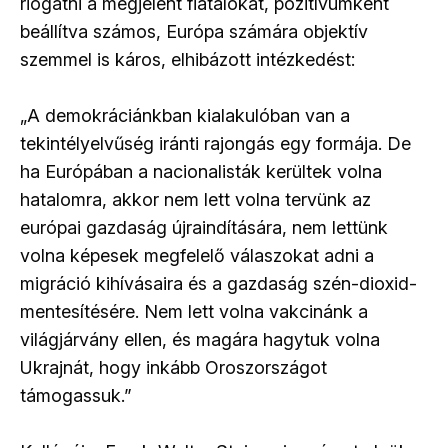
riogatni a megjelent fiatalokat, pozitívumként
beállítva számos, Európa számára objektív
szemmel is káros, elhibázott intézkedést:
„A demokráciánkban kialakulóban van a
tekintélyelvűség iránti rajongás egy formája. De
ha Európában a nacionalisták kerültek volna
hatalomra, akkor nem lett volna tervünk az
európai gazdaság újraindítására, nem lettünk
volna képesek megfelelő válaszokat adni a
migráció kihívásaira és a gazdaság szén-dioxid-
mentesítésére. Nem lett volna vakcinánk a
világjárvány ellen, és magára hagytuk volna
Ukrajnát, hogy inkább Oroszországot
támogassuk.”