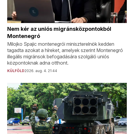
Nem kér az uniós migránsközpontokból
Montenegró
Milojko Spajic montenegrói miniszterelnök kedden
tagadta azokat a híreket, amelyek szerint Montenegró
illegális migránsok befogadására szolgáló uniós
központoknak adna otthont.
KÜLFÖLD
2026. aug. 4. 21:44