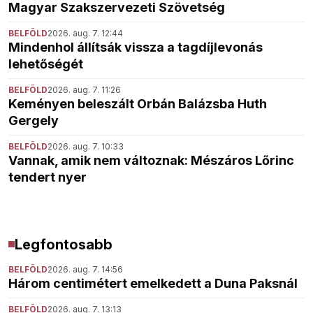
Magyar Szakszervezeti Szövetség
BELFÖLD
2026. aug. 7. 12:44
Mindenhol állítsák vissza a tagdíjlevonás
lehetőségét
BELFÖLD
2026. aug. 7. 11:26
Keményen beleszált Orbán Balázsba Huth
Gergely
BELFÖLD
2026. aug. 7. 10:33
Vannak, amik nem változnak: Mészáros Lőrinc
tendert nyer
Legfontosabb
BELFÖLD
2026. aug. 7. 14:56
Három centimétert emelkedett a Duna Paksnál
BELFÖLD
2026. aug. 7. 13:13