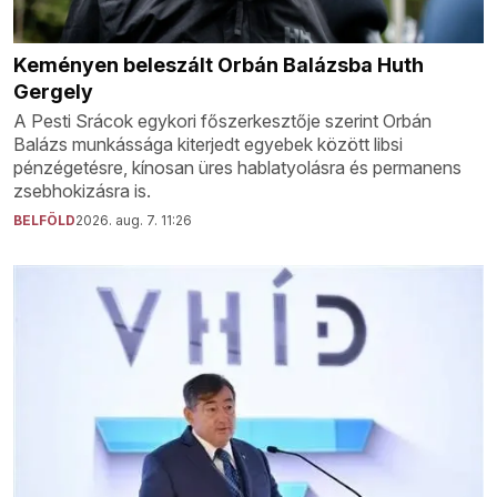
Keményen beleszált Orbán Balázsba Huth
Gergely
A Pesti Srácok egykori főszerkesztője szerint Orbán
Balázs munkássága kiterjedt egyebek között libsi
pénzégetésre, kínosan üres hablatyolásra és permanens
zsebhokizásra is.
BELFÖLD
2026. aug. 7. 11:26