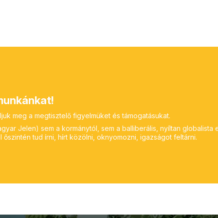
unkánkat!
ljuk meg a megtisztelő figyelmüket és támogatásukat.
yar Jelen) sem a kormánytól, sem a balliberális, nyíltan globalista 
 őszintén tud írni, hírt közölni, oknyomozni, igazságot feltárni.