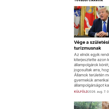
Vége a születés
turizmusnak
Az elnök egyik rend
kiterjesztette azon k
állampolgárok körét
jogosultak arra, ho
Államok területén m
gyermekük amerikai
állampolgárságot ka
KÜLFÖLD
2026. aug. 7. 