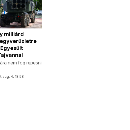
 milliárd
fegyverüzletre
 Egyesült
Tajvannal
ára nem fog repesni
. aug. 4. 18:58