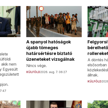
i
A spanyol hatóságok
Felgyorsít
újabb tömeges
bérelhet
határsértésre biztató
rollereke
elete
ülföldi
üzeneteket vizsgálnak
A döntés h
, akik nem
elsősorban 
Nincs vége.
gy Egyesült
közlekedés
KÜLFÖLD
2026. aug. 7. 06:27
egszületett
állnak.
KÜLFÖLD
2026
pjon.
07:47