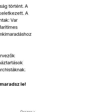
ág történt. A
keletkezett. A
tak: Var
aritimes
ramkimaradáshoz
ervezők
háztartások
archistáknak.
 maradsz le!
Összes