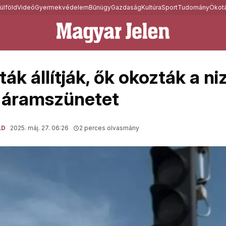
ülföld
Videó
Gyermekvédelem
Bűnügy
Gazdaság
Kultúra
Sport
Tudomány
Ökotá
ák állítják, ők okozták a ni
 áramszünetet
LD
2025. máj. 27. 06:26
2 perces olvasmány