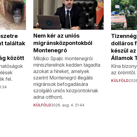
Nem kér az uniós
szetre
Tizennégy
migránsközpontokból
t találtak
dolláros 
Montenegró
készül az
ág között
Államok 
Milojko Spajic montenegrói
miniszterelnök kedden tagadta
n hatóságok
Kína bizony
azokat a híreket, amelyek
elések
az örömtől.
szerint Montenegró illegális
k fel.
KÜLFÖLD
2026
migránsok befogadására
1:34
szolgáló uniós központoknak
adna otthont.
KÜLFÖLD
2026. aug. 4. 21:44