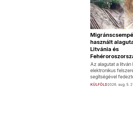
Migránscsempé
használt alaguta
Litvánia és
Fehéroroszorsz
Az alagutat a litvá
elektronikus felszer
segítségével fedezté
KÜLFÖLD
2026. aug. 5. 2