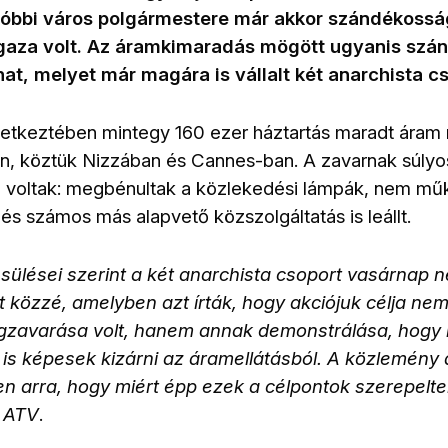
Utóbbi város polgármestere már akkor szándékosság
 igaza volt. Az áramkimaradás mögött ugyanis szá
hat, melyet már magára is vállalt két anarchista c
etkeztében mintegy 160 ezer háztartás maradt áram n
n, köztük Nizzában és Cannes-ban. A zavarnak súlyo
voltak: megbénultak a közlekedési lámpák, nem mű
s számos más alapvető közszolgáltatás is leállt.
tesülései szerint a két anarchista csoport vasárnap 
tt közzé, amelyben azt írták, hogy akciójuk célja n
egzavarása volt, hanem annak demonstrálása, hogy i
 is képesek kizárni az áramellátásból. A közlemén
sen arra, hogy miért épp ezek a célpontok szerepelt
z
ATV
.