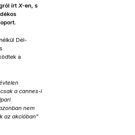
ról írt
X
-en, s
ndékos
soport.
élkül Dél-
s
ködtek a
névtelen
emcsak a cannes-i
pari
y azonban nem
ek az akcióban”