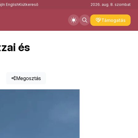
j
In English
Kiútkereső
2026. aug. 8. szombat
Támogatás
zzai és
Megosztás