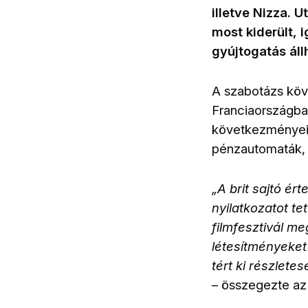
illetve Nizza. 
most kiderült,
gyújtogatás áll
A szabotázs köv
Franciaországba
következményei 
pénzautomaták, é
„A brit sajtó ér
nyilatkozatot te
filmfesztivál m
létesítményeket
tért ki részlete
– összegezte a