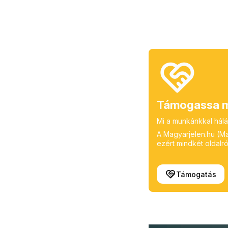
Támogassa m
Mi a munkánkkal hálá
A Magyarjelen.hu (Mag
ezért mindkét oldalról
Támogatás