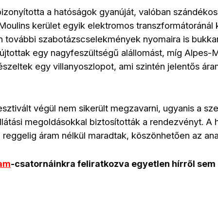
zonyította a hatóságok gyanúját, valóban szándékoss
Moulins kerület egyik elektromos transzformátoránál 
án további szabotázscselekmények nyomaira is bukkan
jtottak egy nagyfeszültségű alállomást, míg Alpes-M
szeltek egy villanyoszlopot, ami szintén jelentős á
esztivált végül nem sikerült megzavarni, ugyanis a sz
látási megoldásokkal biztosították a rendezvényt. A 
p reggelig áram nélkül maradtak, köszönhetően az an
ram
-csatornáinkra feliratkozva egyetlen hírről sem