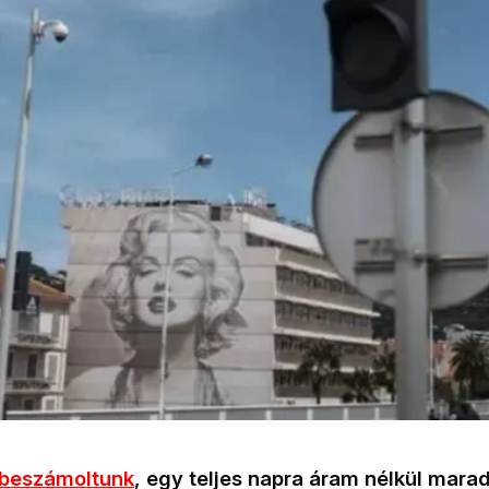
 beszámoltunk
, egy teljes napra áram nélkül mara