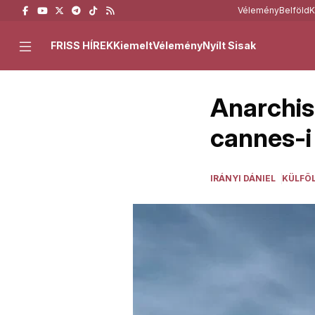
Vélemény
Belföld
K
FRISS HÍREK
Kiemelt
Vélemény
Nyílt Sisak
Anarchist
cannes-i
IRÁNYI DÁNIEL
KÜLFÖ