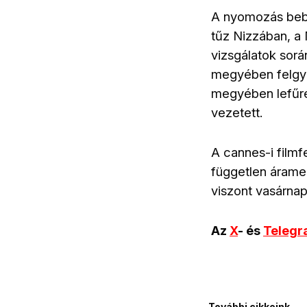
A nyomozás bebi
tűz Nizzában, a 
vizsgálatok sor
megyében felgyú
megyében lefűré
vezetett.
A cannes-i filmf
független áramel
viszont vasárna
Az
X
- és
Teleg
További cikkeink