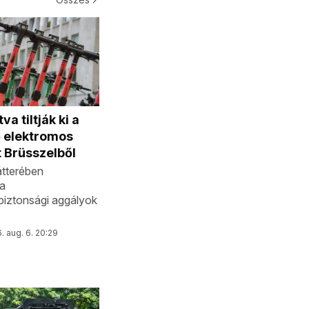
va tiltják ki a
ő elektromos
t Brüsszelből
átterében
a
biztonsági aggályok
. aug. 6. 20:29