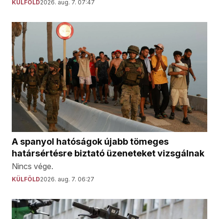
KÜLFÖLD
2026. aug. 7. 07:47
A spanyol hatóságok újabb tömeges
határsértésre biztató üzeneteket vizsgálnak
Nincs vége.
KÜLFÖLD
2026. aug. 7. 06:27