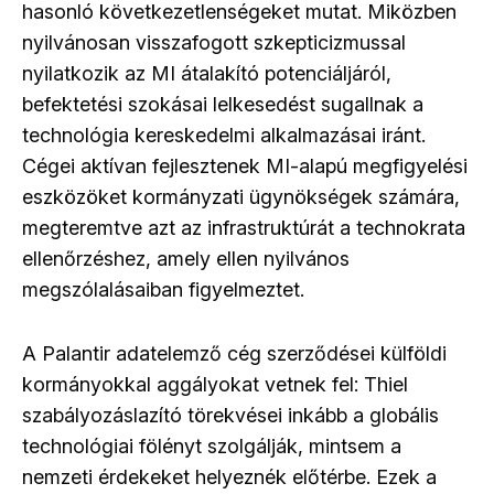
hasonló következetlenségeket mutat. Miközben
nyilvánosan visszafogott szkepticizmussal
nyilatkozik az MI átalakító potenciáljáról,
befektetési szokásai lelkesedést sugallnak a
technológia kereskedelmi alkalmazásai iránt.
Cégei aktívan fejlesztenek MI-alapú megfigyelési
eszközöket kormányzati ügynökségek számára,
megteremtve azt az infrastruktúrát a technokrata
ellenőrzéshez, amely ellen nyilvános
megszólalásaiban figyelmeztet.
A Palantir adatelemző cég szerződései külföldi
kormányokkal aggályokat vetnek fel: Thiel
szabályozáslazító törekvései inkább a globális
technológiai fölényt szolgálják, mintsem a
nemzeti érdekeket helyeznék előtérbe. Ezek a