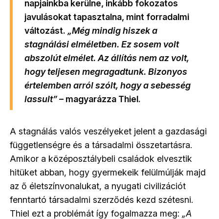
napjainkba kerülne, inkább fokozatos
javulásokat tapasztalna, mint forradalmi
változást.
„Még mindig hiszek a
stagnálási elméletben. Ez sosem volt
abszolút elmélet. Az állítás nem az volt,
hogy teljesen megragadtunk. Bizonyos
értelemben arról szólt, hogy a sebesség
lassult”
– magyarázza Thiel.
A stagnálás valós veszélyeket jelent a gazdasági
függetlenségre és a társadalmi összetartásra.
Amikor a középosztálybeli családok elvesztik
hitüket abban, hogy gyermekeik felülmúlják majd
az ő életszínvonalukat, a nyugati civilizációt
fenntartó társadalmi szerződés kezd szétesni.
Thiel ezt a problémát így fogalmazza meg:
„A