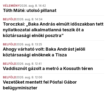
VÉLEMÉNY
2026. aug. 8. 14:42
Tóth Máté: utolsó pillanat
BELFÖLD
2026. aug. 8. 14:34
Toroczkai: „Baka András elmúlt időszakban tett
nyilatkozatai alkalmatlanná teszik őt a
köztársasági elnöki posztra”
BELFÖLD
2026. aug. 8. 13:25
Ahogy várható volt: Baka Andrást jelöli
köztársasági elnöknek a Tisza
BELFÖLD
2026. aug. 8. 12:41
Vaddisznót gázolt a metró a Kossuth téren
BELFÖLD
2026. aug. 8. 12:06
Vezetőket mentett fel Pósfai Gábor
belügyminiszter