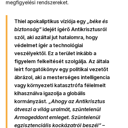
megfigyelési rendszereket.
Thiel apokaliptikus víziója egy
„béke és
biztonság”
idejét ígérő Antikrisztusról
szól, aki azáltal jut hatalomra, hogy
védelmet ígér a technológiai
veszélyektől. Ez a terület inkább a
figyelem felkeltését szolgálja. Az általa
leírt forgatókönyv egy politikai vezetőt
ábrázol, aki a mesterséges intelligencia
vagy környezeti katasztrófa félelmeit
kihasználva igazolja a globális
kormányzást.
„Ahogy az Antikrisztus
átveszi a világ uralmát, szüntelenül
Armageddont emleget. Szüntelenül
egzisztenciális kockázatról beszél”
–