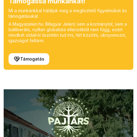
Támogassa munkánkat!
Mi a munkánkkal háláljuk meg a megtisztelő figyelmüket és
támogatásukat.
A Magyarjelen.hu (Magyar Jelen) sem a kormánytól, sem a
balliberális, nyíltan globalista ellenzéktől nem függ, ezért
mindkét oldalról őszintén tud írni, hírt közölni, oknyomozni,
igazságot feltárni.
Támogatás