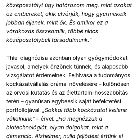
középosztályt úgy határozom meg, mint azokat
az embereket, akik elvárják, hogy gyermekeik
jobban éljenek, mint ők. És amikor ez a
várakozás összeomlik, többé nincs
középosztálybeli társadalmunk.”
Thiel diagnózisa azonban olyan gyógymódokat
javasol, amelyek önzőnek tűnnek, és alaposabb
vizsgálatot érdemelnek. Felhívása a tudományos
kockázatvállalás drámai növelésére – különösen
az orvosi kutatás és az élettartam-hosszabbítás
terén – gyanúsan egybeesik saját befektetési
portfóliójával.
„Sokkal több kockázatot kellene
vállalnunk”
– érvel.
„Ha megnézzük a
biotechnológiát, olyan dolgokat, mint a
demencia, Alzheimer, nulla fejlődést értünk el