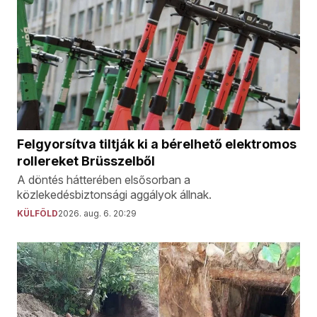
Felgyorsítva tiltják ki a bérelhető elektromos
rollereket Brüsszelből
A döntés hátterében elsősorban a
közlekedésbiztonsági aggályok állnak.
KÜLFÖLD
2026. aug. 6. 20:29