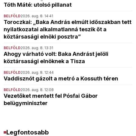
Tóth Máté: utolsó pillanat
BELFÖLD
2026. aug. 8. 14:41
Toroczkai: „Baka András elmúlt időszakban tett
nyilatkozatai alkalmatlanná teszik őt a
köztársasági elnöki posztra”
BELFÖLD
2026. aug. 8. 13:31
Ahogy várható volt: Baka Andrást jelöli
köztársasági elnöknek a Tisza
BELFÖLD
2026. aug. 8. 12:44
Vaddisznót gázolt a metró a Kossuth téren
BELFÖLD
2026. aug. 8. 12:08
Vezetőket mentett fel Pósfai Gábor
belügyminiszter
Legfontosabb