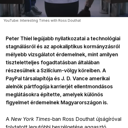
YouTube: Interesting Times with Ross Douthat
Peter Thiel legújabb nyilatkozatai a technológiai
stagnálásról és az apokaliptikus kormányzásról
mélyebb vizsgálatot érdemelnek, mint amilyen
tiszteletteljes fogadtatásban általában
részesülnek a Szilícium-völgy köreiben. A
PayPal társalapítója és J. D. Vance amerikai
alelnök pártfogója karrierjét ellentmondásos
meglátásokra építette, amelyek különös
figyelmet érdemelnek Magyarországon is.
A
New York Times
-ban Ross Douthat újságíróval
folytatott legutóbbi beszélgetése aggasztó