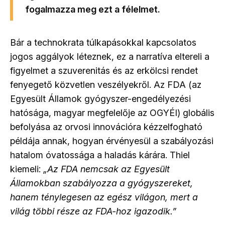
fogalmazza meg ezt a félelmet.
Bár a technokrata túlkapásokkal kapcsolatos
jogos aggályok léteznek, ez a narratíva eltereli a
figyelmet a szuverenitás és az erkölcsi rendet
fenyegető közvetlen veszélyekről. Az FDA (az
Egyesült Államok gyógyszer-engedélyezési
hatósága, magyar megfelelője az OGYÉI) globális
befolyása az orvosi innovációra kézzelfogható
példája annak, hogyan érvényesül a szabályozási
hatalom óvatossága a haladás kárára. Thiel
kiemeli:
„Az FDA nemcsak az Egyesült
Államokban szabályozza a gyógyszereket,
hanem ténylegesen az egész világon, mert a
világ többi része az FDA-hoz igazodik.”