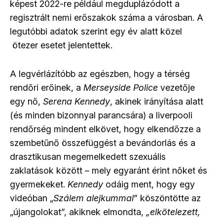
képest 2022-re például megduplázódott a
regisztrált nemi erőszakok száma a városban. A
legutóbbi adatok szerint egy év alatt közel
ötezer esetet jelentettek.
A legvérlázítóbb az egészben, hogy a térség
rendőri erőinek, a
Merseyside Police
vezetője
egy nő,
Serena Kennedy
, akinek irányítása alatt
(és minden bizonnyal parancsára) a liverpooli
rendőrség mindent elkövet, hogy elkendőzze a
szembetűnő összefüggést a bevándorlás és a
drasztikusan megemelkedett szexuális
zaklatások között – mely egyaránt érint nőket és
gyermekeket.
Kennedy
odáig ment, hogy egy
videóban
„
Szálem alejkummal
”
köszöntötte az
„újangolokat”, akiknek elmondta,
„elkötelezett,