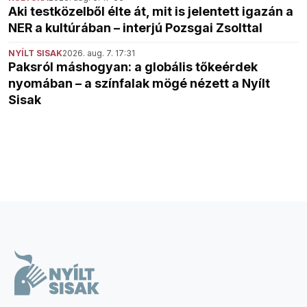
Aki testközelből élte át, mit is jelentett igazán a
NER a kultúrában – interjú Pozsgai Zsolttal
NYÍLT SISAK
2026. aug. 7. 17:31
Paksról máshogyan: a globális tőkeérdek
nyomában – a színfalak mögé nézett a Nyílt
Sisak