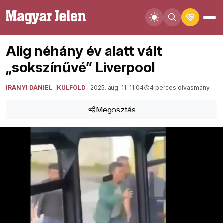
Alig néhány év alatt vált
„sokszínűvé” Liverpool
IRÁNYI DÁNIEL
KÜLFÖLD
2025. aug. 11. 11:04
4 perces olvasmány
Megosztás