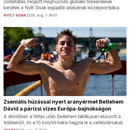
zöldátállás mögött meghúzódó globális tőkeérdekek
kerültek a Nyílt Sisak legújabb adásának középpontjába.
NYÍLT SISAK
2026. aug. 7. 18:01
Zseniális húzással nyert aranyérmet Betlehem
Dávid a párizsi vizes Európa-bajnokságon
A döntőben a féltáv után Betlehem taktikusan elúszott a
többiektől, és a fő bolytól balra hagyta le a vetélytársakat.