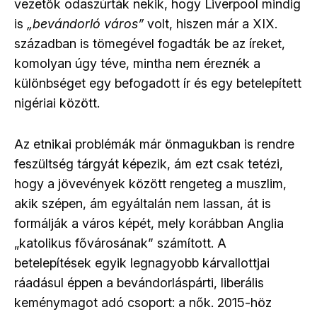
vezetők odaszúrták nekik, hogy Liverpool mindig
is
„bevándorló város”
volt, hiszen már a XIX.
században is tömegével fogadták be az íreket,
komolyan úgy téve, mintha nem éreznék a
különbséget egy befogadott ír és egy betelepített
nigériai között.
Az etnikai problémák már önmagukban is rendre
feszültség tárgyát képezik, ám ezt csak tetézi,
hogy a jövevények között rengeteg a muszlim,
akik szépen, ám egyáltalán nem lassan, át is
formálják a város képét, mely korábban Anglia
„katolikus fővárosának” számított. A
betelepítések egyik legnagyobb kárvallottjai
ráadásul éppen a bevándorláspárti, liberális
keménymagot adó csoport: a nők. 2015-höz