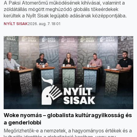
A Paksi Atomerőmű működésének kihívásai, valamint a
zöldátállás mögött meghúzódó globális tőkeérdekek
kerültek a Nyílt Sisak legújabb adásának középpontjába.
NYÍLT SISAK
2026. aug. 7. 18:01
Woke nyomás – globalista kultúragyilkosság és
a genderlobbi
Megőrizhetők-e a nemzetek, a hagyományos értékek és a
kulturális identitás a globalizáció korában, vagy egy