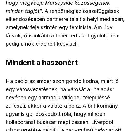
hogy megvédje Merseyside közösségének
minden tagját”
. A rendőrség az összefüggések
elkendőzésében partnerre talált a helyi médiában,
amelynek feje szintén egy feminista. Ám úgy
látszik, ő is inkább a fehér férfiakat gyűlöli, nem
pedig a nők érdekeit képviseli.
Mindent a haszonért
Ha pedig az ember azon gondolkodna, miért jó
egy városvezetésnek, ha városát a „haladás”
nevében egy harmadik világbeli településsé
zülleszti, akkor a válasz a pénz. A brit kormány
ugyanis gondoskodott róla, hogy minden
kollaboránst busásan megfizessen. Liverpool
városvezetése például a nagyszámú befogadott