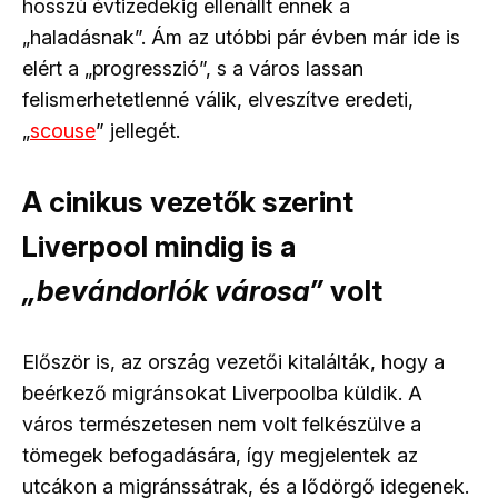
hosszú évtizedekig ellenállt ennek a
„haladásnak”. Ám az utóbbi pár évben már ide is
elért a „progresszió”, s a város lassan
felismerhetetlenné válik, elveszítve eredeti,
„
scouse
” jellegét.
A cinikus vezetők szerint
Liverpool mindig is a
„bevándorlók városa”
volt
Először is, az ország vezetői kitalálták, hogy a
beérkező migránsokat Liverpoolba küldik. A
város természetesen nem volt felkészülve a
tömegek befogadására, így megjelentek az
utcákon a migránssátrak, és a lődörgő idegenek.