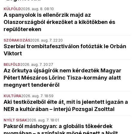
KÜLFÖLD
2026. aug. 8. 08:10
A spanyolok is ellenőrzik majd az
Olaszországból érkezőket a kikötőkben és
repülőtereken
SZÓRAKOZÁS
2026. aug. 7. 22:20
Szerbiai trombitafesztiválon fotózták le Orbán
Viktort
BELFÖLD
2026. aug. 7. 20:27
Az őrkutya újságírók nem kérdezték Magyar
Pétert Mészáros Lőrinc Tisza-kormány alatt
megnyert tenderéről
KULTÚRA
2026. aug. 7. 18:59
Aki testközelből élte át, mit is jelentett igazán a
NER a kultúrában – interjú Pozsgai Zsolttal
NYÍLT SISAK
2026. aug. 7. 18:01
Paksról máshogyan: a globális tőkeérdek
nyomában – a színfalak mögé nézett a Nyílt