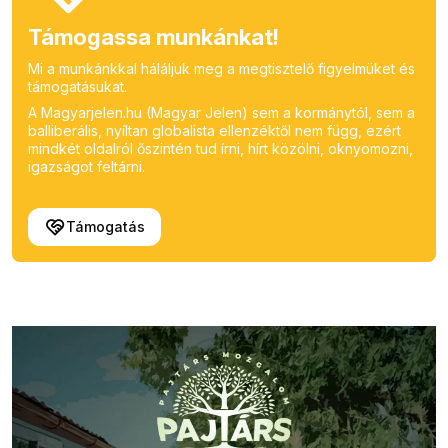
Támogassa munkánkat!
Mi a munkánkkal háláljuk meg a megtisztelő figyelmüket és
támogatásukat.
A Magyarjelen.hu (Magyar Jelen) sem a kormánytól, sem a
balliberális, nyíltan globalista ellenzéktől nem függ, ezért
mindkét oldalról őszintén tud írni, hírt közölni, oknyomozni,
igazságot feltárni.
Támogatás