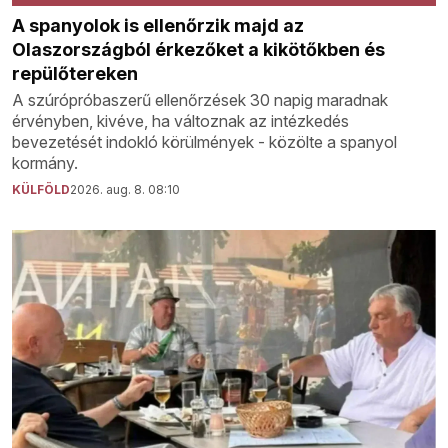
A spanyolok is ellenőrzik majd az
Olaszországból érkezőket a kikötőkben és
repülőtereken
A szúrópróbaszerű ellenőrzések 30 napig maradnak
érvényben, kivéve, ha változnak az intézkedés
bevezetését indokló körülmények - közölte a spanyol
kormány.
KÜLFÖLD
2026. aug. 8. 08:10