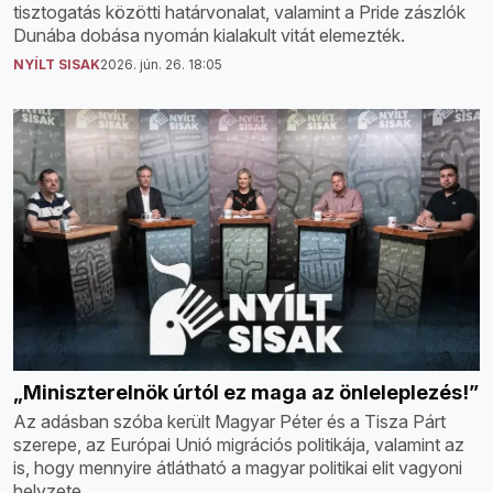
tisztogatás közötti határvonalat, valamint a Pride zászlók
Dunába dobása nyomán kialakult vitát elemezték.
NYÍLT SISAK
2026. jún. 26. 18:05
„Miniszterelnök úrtól ez maga az önleleplezés!”
Az adásban szóba került Magyar Péter és a Tisza Párt
szerepe, az Európai Unió migrációs politikája, valamint az
is, hogy mennyire átlátható a magyar politikai elit vagyoni
helyzete.