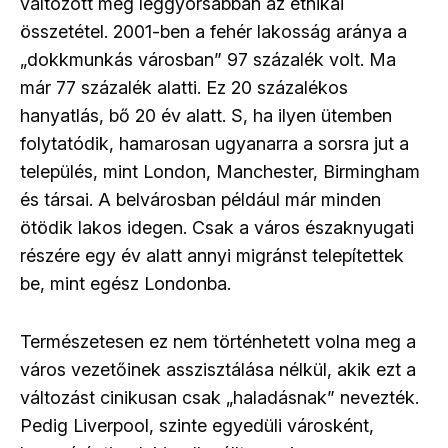
változott meg leggyorsabban az etnikai
összetétel. 2001-ben a fehér lakosság aránya a
„dokkmunkás városban” 97 százalék volt. Ma
már 77 százalék alatti. Ez 20 százalékos
hanyatlás, bő 20 év alatt. S, ha ilyen ütemben
folytatódik, hamarosan ugyanarra a sorsra jut a
település, mint London, Manchester, Birmingham
és társai. A belvárosban például már minden
ötödik lakos idegen. Csak a város északnyugati
részére egy év alatt annyi migránst telepítettek
be, mint egész Londonba.
Természetesen ez nem történhetett volna meg a
város vezetőinek asszisztálása nélkül, akik ezt a
változást cinikusan csak „haladásnak” nevezték.
Pedig Liverpool, szinte egyedüli városként,