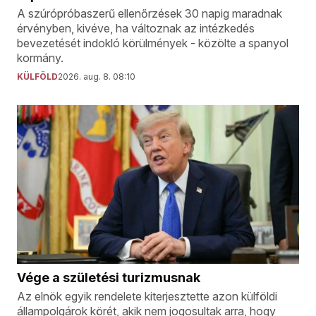
A szúrópróbaszerű ellenőrzések 30 napig maradnak
érvényben, kivéve, ha változnak az intézkedés
bevezetését indokló körülmények - közölte a spanyol
kormány.
KÜLFÖLD
2026. aug. 8. 08:10
Vége a születési turizmusnak
Az elnök egyik rendelete kiterjesztette azon külföldi
állampolgárok körét, akik nem jogosultak arra, hogy