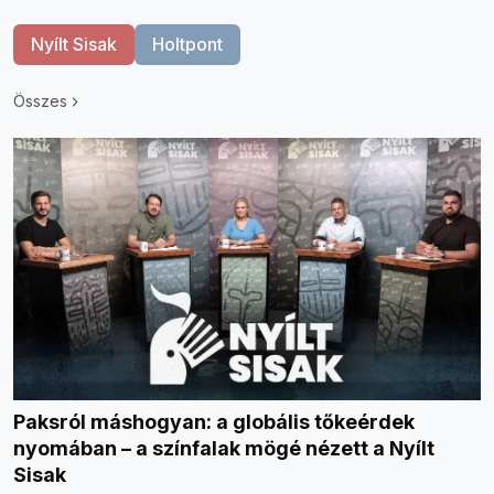
Nyílt Sisak
Holtpont
Összes
Paksról máshogyan: a globális tőkeérdek
nyomában – a színfalak mögé nézett a Nyílt
Sisak