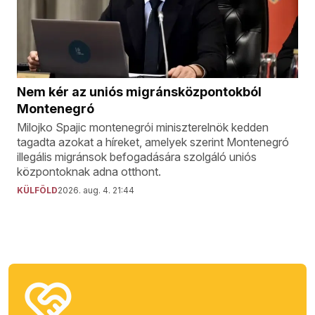
Nem kér az uniós migránsközpontokból
Montenegró
Milojko Spajic montenegrói miniszterelnök kedden
tagadta azokat a híreket, amelyek szerint Montenegró
illegális migránsok befogadására szolgáló uniós
központoknak adna otthont.
KÜLFÖLD
2026. aug. 4. 21:44