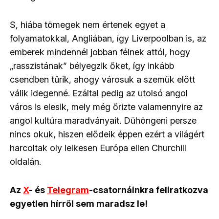
S, hiába tömegek nem értenek egyet a
folyamatokkal, Angliában, így Liverpoolban is, az
emberek mindennél jobban félnek attól, hogy
„rasszistának” bélyegzik őket, így inkább
csendben tűrik, ahogy városuk a szemük előtt
válik idegenné. Ezáltal pedig az utolsó angol
város is elesik, mely még őrizte valamennyire az
angol kultúra maradványait. Dühöngeni persze
nincs okuk, hiszen elődeik éppen ezért a világért
harcoltak oly lelkesen Európa ellen Churchill
oldalán.
Az
X
- és
Telegram
-csatornáinkra feliratkozva
egyetlen hírről sem maradsz le!