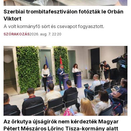
Szerbiai trombitafesztiválon fotózták le Orbán
Viktort
A volt kormányfő sört és csevapot fogyasztott.
SZÓRAKOZÁS
2026. aug. 7. 22:20
Az őrkutya újságírók nem kérdezték Magyar
Pétert Mészáros Lőrinc Tisza-kormány alatt