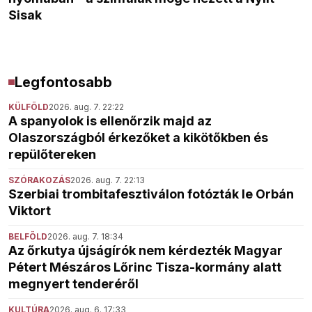
Sisak
Legfontosabb
KÜLFÖLD
2026. aug. 7. 22:22
A spanyolok is ellenőrzik majd az
Olaszországból érkezőket a kikötőkben és
repülőtereken
SZÓRAKOZÁS
2026. aug. 7. 22:13
Szerbiai trombitafesztiválon fotózták le Orbán
Viktort
BELFÖLD
2026. aug. 7. 18:34
Az őrkutya újságírók nem kérdezték Magyar
Pétert Mészáros Lőrinc Tisza-kormány alatt
megnyert tenderéről
KULTÚRA
2026. aug. 6. 17:33