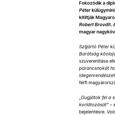
Fokozódik a dip
Péter
külügymini
kitiltják Magyar
Robert Brovdi
t.
magyar nagyköve
Szijjártó Péter
kü
Barátság kőolaj
szuverenitása el
parancsnokát ha
Idegenrendészet
férfi magyarorsz
„Dugjátok fel a
korlátozását”
– 
bejelentésre.
Vol