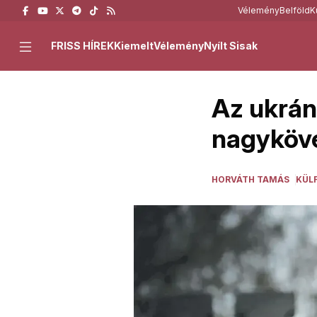
Vélemény
Belföld
K
FRISS HÍREK
Kiemelt
Vélemény
Nyílt Sisak
Az ukrán
nagykövet
HORVÁTH TAMÁS
KÜL