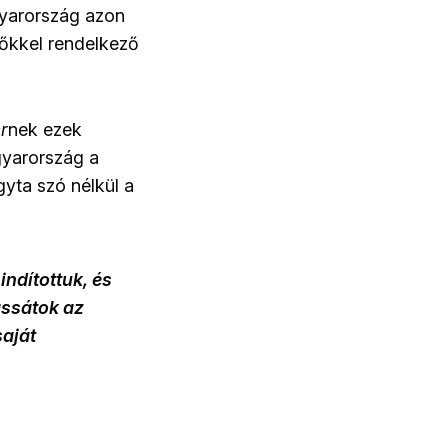
gyarország azon
nőkkel rendelkező
er
nek ezek
gyarország a
gyta szó nélkül a
ndítottuk, és
assátok az
saját