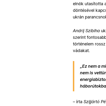
elnök utasította
döntésével kapcs
ukrán parancsno
Andrij Szibiha
uk
szerint fontosab
történelem rossz
vádakat.
„
Ez nem a mi
nem is vettü
energiabizto
háborútokb
– írta
Szijjártó Pé