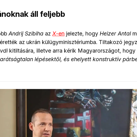
noknak áll feljebb
őbb
Andrij Szibiha
az
X
-en
jelezte, hogy
Heizer Antal
m
rették az ukrán külügyminisztériumba. Tiltakozó jegyz
vdi
kitiltására, illetve arra kérik Magyarországot, hogy
arátságtalan lépésektől, és ehelyett konstruktív párb