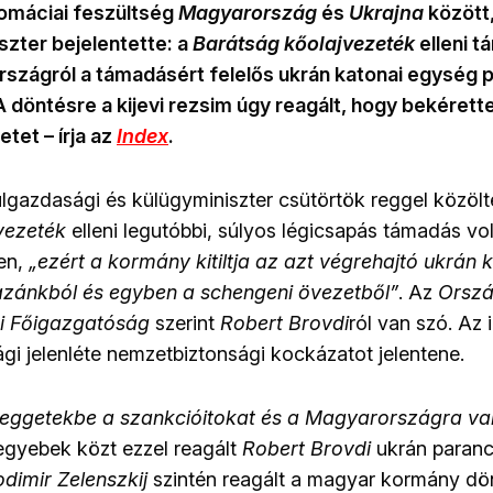
lomáciai feszültség
Magyarország
és
Ukrajna
között
szter bejelentette: a
Barátság kőolajvezeték
elleni t
országról a támadásért felelős ukrán katonai egység 
 A döntésre a kijevi rezsim úgy reagált, hogy bekérett
tet – írja az
Index
.
lgazdasági és külügyminiszter csütörtök reggel közölt
vezeték
elleni legutóbbi, súlyos légicsapás támadás v
len,
„ezért a
kormány kitiltja
az azt végrehajtó ukrán 
zánkból és egyben a schengeni övezetből”
. Az
Orsz
i Főigazgatóság
szerint
Robert Brovdi
ról van szó. Az 
ági jelenléte nemzetbiztonsági kockázatot jelentene.
 seggetekbe
a szankcióitokat és a Magyarországra v
egyebek közt ezzel reagált
Robert Brovdi
ukrán paran
odimir Zelenszkij
szintén reagált a magyar kormány dö