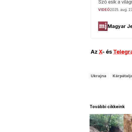
Az
X
- és
Teleg
Ukrajna
Kárpátalj
További cikkeink