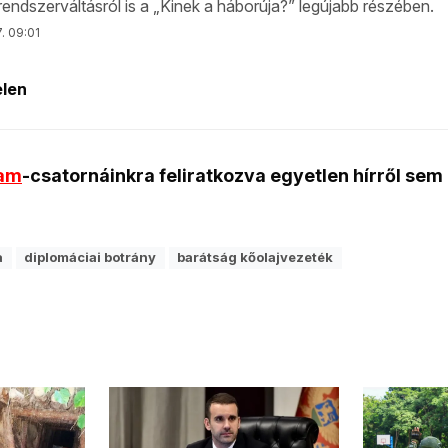
ram
-csatornáinkra feliratkozva egyetlen hírről sem
a
diplomáciai botrány
barátság kőolajvezeték