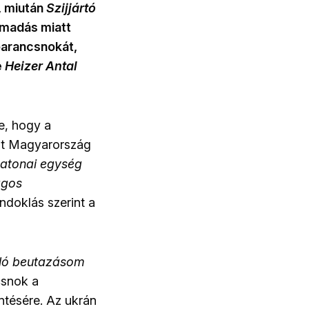
, miután
Szijjártó
ámadás miatt
parancsnokát,
e
Heizer Antal
e, hogy a
olt Magyarország
katonai egység
ágos
indoklás szerint a
aló beutazásom
csnok a
ntésére. Az ukrán