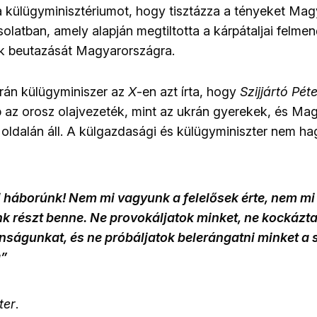
 a külügyminisztériumot, hogy tisztázza a tényeket Ma
olatban, amely alapján megtiltotta a kárpátaljai felme
k beutazását Magyarországra.
rán külügyminiszer az
X
-en azt írta, hogy
Szijjártó Pét
b az orosz olajvezeték, mint az ukrán gyerekek, és Ma
 oldalán áll. A külgazdasági és külügyminiszter nem ha
 háborúnk! Nem mi vagyunk a felelősek érte, nem mi i
nk részt benne. Ne provokáljatok minket, ne kockázt
nságunkat, és ne próbáljatok belerángatni minket a 
a
”
ter
.