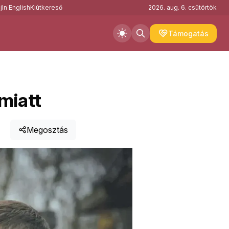
j
In English
Kiútkereső
2026. aug. 6. csütörtök
Támogatás
miatt
Megosztás