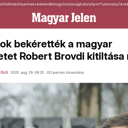
ülföld
Videó
Gyermekvédelem
Bűnügy
Gazdaság
Kultúra
Sport
Tudomány
Ökotá
ok bekérették a magyar
et Robert Brovdi kitiltása 
FÖLD
2025. aug. 29. 06:25
2 perces olvasmány