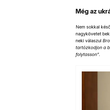
Még az ukrá
Nem sokkal kés
nagykövetet beké
neki válaszul
Bro
tartózkodjon a b
folytasson”
.