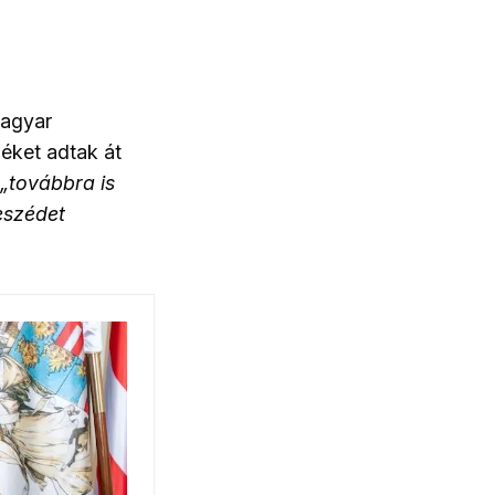
agyar
éket adtak át
„továbbra is
eszédet