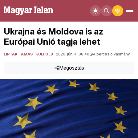
Ukrajna és Moldova is az
Európai Unió tagja lehet
LIPTÁK TAMÁS
KÜLFÖLD
2026. jún. 4. 08:40
4 perces olvasmány
Megosztás