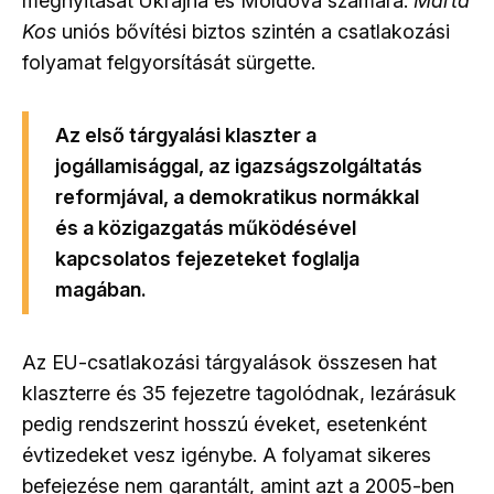
megnyitását Ukrajna és Moldova számára.
Marta
Kos
uniós bővítési biztos szintén a csatlakozási
folyamat felgyorsítását sürgette.
Az első tárgyalási klaszter a
jogállamisággal, az igazságszolgáltatás
reformjával, a demokratikus normákkal
és a közigazgatás működésével
kapcsolatos fejezeteket foglalja
magában.
Az EU-csatlakozási tárgyalások összesen hat
klaszterre és 35 fejezetre tagolódnak, lezárásuk
pedig rendszerint hosszú éveket, esetenként
évtizedeket vesz igénybe. A folyamat sikeres
befejezése nem garantált, amint azt a 2005-ben