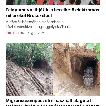
Felgyorsítva tiltják ki a bérelhető elektromos
rollereket Brüsszelből
A döntés hátterében elsősorban a
közlekedésbiztonsági aggályok állnak.
KÜLFÖLD
2026. aug. 6. 20:29
Migránscsempészetre használt alagutat