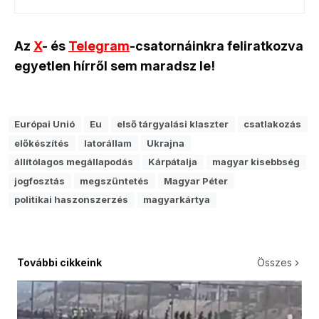
Az
X
- és
Telegram
-csatornáinkra feliratkozva
egyetlen hírről sem maradsz le!
Európai Unió
Eu
első tárgyalási klaszter
csatlakozás
előkészítés
latorállam
Ukrajna
állítólagos megállapodás
Kárpátalja
magyar kisebbség
jogfosztás
megszüntetés
Magyar Péter
politikai haszonszerzés
magyarkártya
További cikkeink
Összes