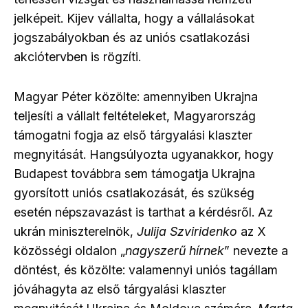
jelképeit. Kijev vállalta, hogy a vállalásokat
jogszabályokban és az uniós csatlakozási
akciótervben is rögzíti.
Magyar Péter közölte: amennyiben Ukrajna
teljesíti a vállalt feltételeket, Magyarország
támogatni fogja az első tárgyalási klaszter
megnyitását. Hangsúlyozta ugyanakkor, hogy
Budapest továbbra sem támogatja Ukrajna
gyorsított uniós csatlakozását, és szükség
esetén népszavazást is tarthat a kérdésről. Az
ukrán miniszterelnök,
Julija Szviridenko
az X
közösségi oldalon „
nagyszerű hírnek
” nevezte a
döntést, és közölte: valamennyi uniós tagállam
jóváhagyta az első tárgyalási klaszter