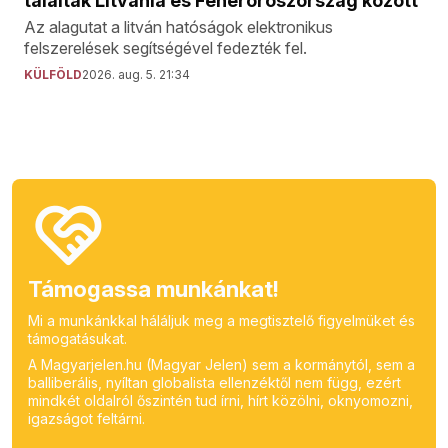
találtak Litvánia és Fehéroroszország között
Az alagutat a litván hatóságok elektronikus
felszerelések segítségével fedezték fel.
KÜLFÖLD
2026. aug. 5. 21:34
Támogassa munkánkat!
Mi a munkánkkal háláljuk meg a megtisztelő figyelmüket és
támogatásukat.
A Magyarjelen.hu (Magyar Jelen) sem a kormánytól, sem a
balliberális, nyíltan globalista ellenzéktől nem függ, ezért
mindkét oldalról őszintén tud írni, hírt közölni, oknyomozni,
igazságot feltárni.