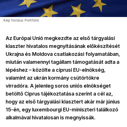
Kép forrása: Portfólió
Az Európai Unió megkezdte az első tárgyalási
klaszter hivatalos megnyitásának előkészítését
Ukrajna és Moldova csatlakozási folyamatában,
miután valamennyi tagállam támogatását adta a
lépéshez – közölte a ciprusi EU-elnökség,
valamint az ukrán kormány csütörtökre
virradóra. A jelenleg soros uniós elnökséget
betöltő Ciprus tájékoztatása szerint a cél az,
hogy az első tárgyalási klasztert akár már június
15-én, egy luxembourgi EU-miniszteri találkozó
alkalmával hivatalosan is megnyissák.