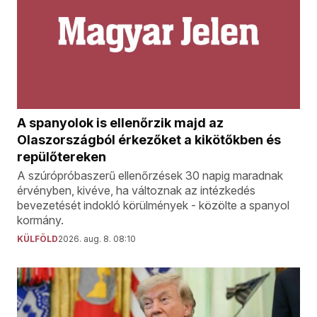
A spanyolok is ellenőrzik majd az
Olaszországból érkezőket a kikötőkben és
repülőtereken
A szúrópróbaszerű ellenőrzések 30 napig maradnak
érvényben, kivéve, ha változnak az intézkedés
bevezetését indokló körülmények - közölte a spanyol
kormány.
KÜLFÖLD
2026. aug. 8. 08:10