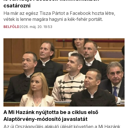
csatározni
Ha már az egész Tisza Pártot a Facebook hozta létre,
vétek is lenne magára hagyni a kék-fehér portált.
BELFÖLD
2026. máj. 20. 19:53
A Mi Hazánk nyújtotta be a ciklus első
Alaptörvény-módosító javaslatát
Az új Országgyűlés alakuló ülését követően a Mi Hazánk