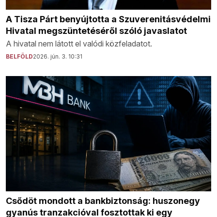
A Tisza Párt benyújtotta a Szuverenitásvédelmi
Hivatal megszüntetéséről szóló javaslatot
A hivatal nem látott el valódi közfeladatot.
BELFÖLD
2026. jún. 3. 10:31
Csődöt mondott a bankbiztonság: huszonegy
gyanús tranzakcióval fosztottak ki egy