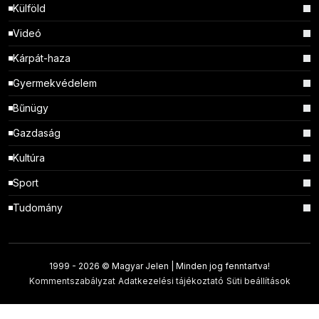
Külföld
Videó
Kárpát-haza
Gyermekvédelem
Bűnügy
Gazdaság
Kultúra
Sport
Tudomány
1999 -
2026 © Magyar Jelen | Minden jog fenntartva!
Kommentszabályzat
Adatkezelési tájékoztató
Süti beállítások