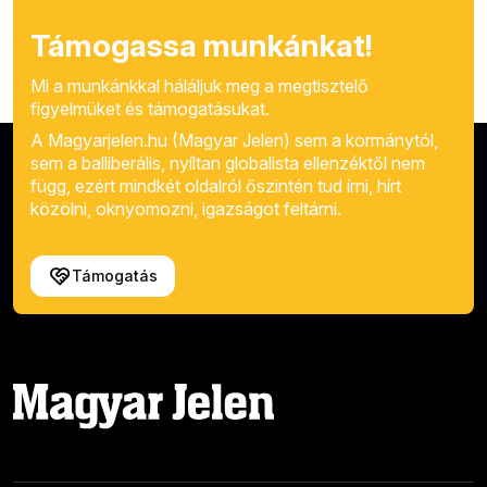
Támogassa munkánkat!
Mi a munkánkkal háláljuk meg a megtisztelő
figyelmüket és támogatásukat.
A Magyarjelen.hu (Magyar Jelen) sem a kormánytól,
sem a balliberális, nyíltan globalista ellenzéktől nem
függ, ezért mindkét oldalról őszintén tud írni, hírt
közölni, oknyomozni, igazságot feltárni.
Támogatás