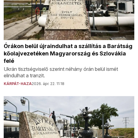
Órákon belül újraindulhat a szállítás a Barátság
kőolajvezetéken Magyarország és Szlovákia
felé
Ukrán tisztségviselő szerint néhány órán belül ismét
elindulhat a tranzit.
KÁRPÁT-HAZA
2026. ápr. 22. 11:18