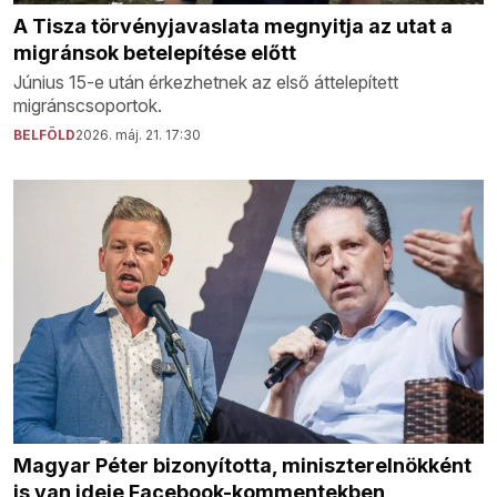
A Tisza törvényjavaslata megnyitja az utat a
migránsok betelepítése előtt
Június 15-e után érkezhetnek az első áttelepített
migránscsoportok.
BELFÖLD
2026. máj. 21. 17:30
Magyar Péter bizonyította, miniszterelnökként
is van ideje Facebook-kommentekben