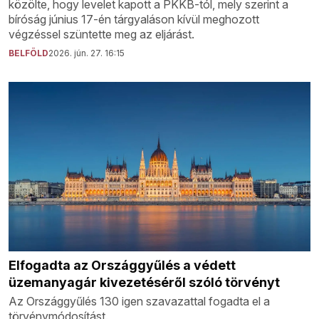
közölte, hogy levelet kapott a PKKB-tól, mely szerint a
bíróság június 17-én tárgyaláson kívül meghozott
végzéssel szüntette meg az eljárást.
BELFÖLD
2026. jún. 27. 16:15
Elfogadta az Országgyűlés a védett
üzemanyagár kivezetéséről szóló törvényt
Az Országgyűlés 130 igen szavazattal fogadta el a
törvénymódosítást.