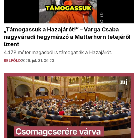
„Támogassuk a Hazajárót!” – Varga Csaba
nagyváradi hegymászó a Matterhorn tetejéről
üzent
4478 méter magasból is támogatják a Hazajárót.
BELFÖLD
2026. júl. 31. 06:23