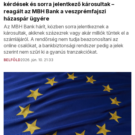
kérdések és sorra jelentkező károsultak –
reagált az MBH Bank a veszprémfajszi
házaspár ügyére
Az MBH Bank hárít, közben sorra jelentkeznek a
károsultak, akiknek százezrek vagy akár milliók tűntek el a
számlájáról. A rendőrség nem tudja beazonosítani az
online csalókat, a bankbiztonsági rendszer pedig a jelek
szerint nem szűri ki a gyanús tranzakciókat.
BELFÖLD
2026. jún. 10. 21:33