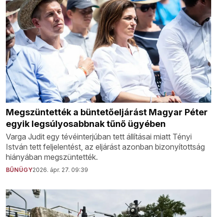
Megszüntették a büntetőeljárást Magyar Péter
egyik legsúlyosabbnak tűnő ügyében
Varga Judit egy tévéinterjúban tett állításai miatt Tényi
István tett feljelentést, az eljárást azonban bizonyítottság
hiányában megszüntették.
BŰNÜGY
2026. ápr. 27. 09:39