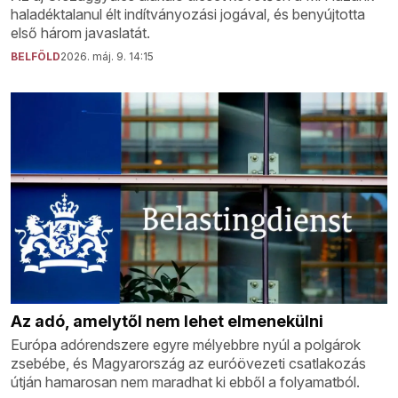
haladéktalanul élt indítványozási jogával, és benyújtotta
első három javaslatát.
BELFÖLD
2026. máj. 9. 14:15
Az adó, amelytől nem lehet elmenekülni
Európa adórendszere egyre mélyebbre nyúl a polgárok
zsebébe, és Magyarország az euróövezeti csatlakozás
útján hamarosan nem maradhat ki ebből a folyamatból.