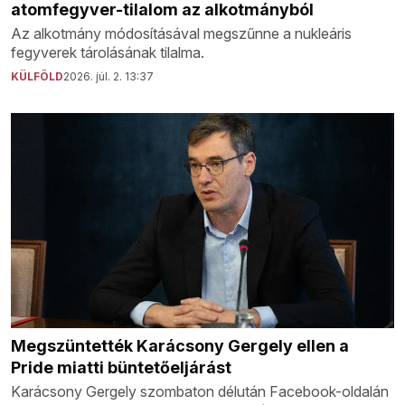
atomfegyver-tilalom az alkotmányból
Az alkotmány módosításával megszűnne a nukleáris
fegyverek tárolásának tilalma.
KÜLFÖLD
2026. júl. 2. 13:37
Megszüntették Karácsony Gergely ellen a
Pride miatti büntetőeljárást
Karácsony Gergely szombaton délután Facebook-oldalán