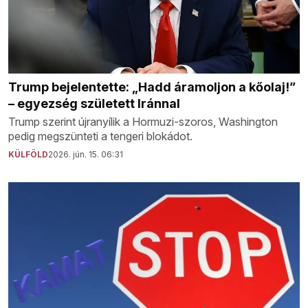
Trump bejelentette: „Hadd áramoljon a kőolaj!”
– egyezség született Iránnal
Trump szerint újranyílik a Hormuzi-szoros, Washington
pedig megszünteti a tengeri blokádot.
KÜLFÖLD
2026. jún. 15. 06:31