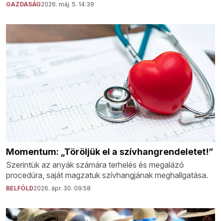
GAZDASÁG
2026. máj. 5. 14:39
Momentum: „Töröljük el a szívhangrendeletet!”
Szerintük az anyák számára terhelés és megalázó
procedúra, saját magzatuk szívhangjának meghallgatása.
BELFÖLD
2026. ápr. 30. 09:58