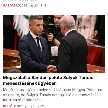
GAZDASÁG
2026. jún. 23. 13:18
Megszólalt a Sándor-palota Sulyok Tamás
menesztésének ügyében
Megfosztási eljárást helyezett kilátásba Magyar Péter arra
az esetre, ha Sulyok Tamás nem írja alá a menesztését is
tartalmazó módosítást.
BELFÖLD
2026. jún. 23. 07:32