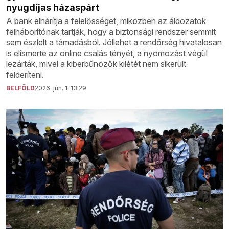
nyugdíjas házaspárt
A bank elhárítja a felelősséget, miközben az áldozatok
felháborítónak tartják, hogy a biztonsági rendszer semmit
sem észlelt a támadásból. Jóllehet a rendőrség hivatalosan
is elismerte az online csalás tényét, a nyomozást végül
lezárták, mivel a kiberbűnözők kilétét nem sikerült
felderíteni.
BELFÖLD
2026. jún. 1. 13:29