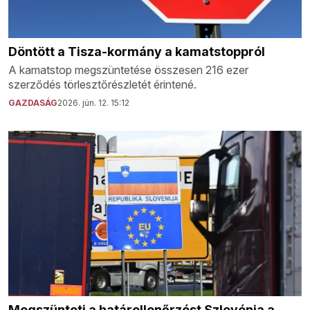
Döntött a Tisza-kormány a kamatstoppról
A kamatstop megszüntetése összesen 216 ezer
szerződés törlesztőrészletét érintené.
GAZDASÁG
2026. jún. 12. 15:12
Megszünteti a határellenőrzést Szlovénia a