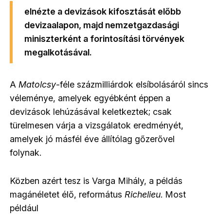
elnézte a devizások kifosztását előbb
devizaalapon, majd nemzetgazdasági
miniszterként a forintosítási törvények
megalkotásával.
A
Matolcsy
-féle százmilliárdok elsíbolásáról sincs
véleménye, amelyek egyébként éppen a
devizások lehúzásával keletkeztek; csak
türelmesen várja a vizsgálatok eredményét,
amelyek jó másfél éve állítólag gőzerővel
folynak.
Közben azért tesz is Varga Mihály, a példás
magánéletet élő, református
Richelieu
. Most
például