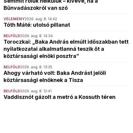
Semmit róluk nélkülük – kivéve, ha a
Bűnvadászokról van szó
VÉLEMÉNY
2026. aug. 8. 14:42
Tóth Máté: utolsó pillanat
BELFÖLD
2026. aug. 8. 14:34
Toroczkai: „Baka András elmúlt időszakban tett
nyilatkozatai alkalmatlanná teszik őt a
köztársasági elnöki posztra”
BELFÖLD
2026. aug. 8. 13:25
Ahogy várható volt: Baka Andrást jelöli
köztársasági elnöknek a Tisza
BELFÖLD
2026. aug. 8. 12:41
Vaddisznót gázolt a metró a Kossuth téren