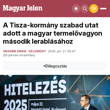
A Tisza-kormány szabad utat
adott a magyar termelővagyon
második lerablásához
VASVÁRI ERIKA
VÉLEMÉNY
2026. jún. 21. 09:47
5 perces olvasmány
Megosztás