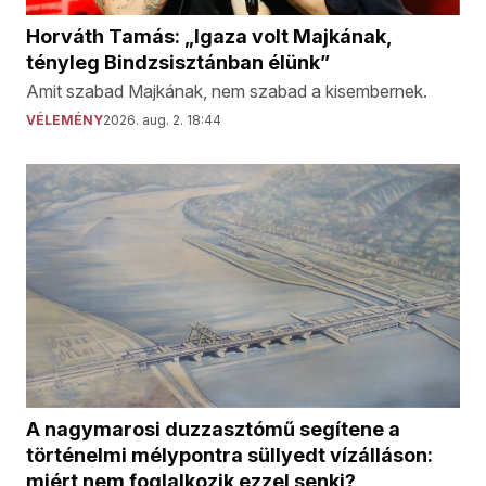
Horváth Tamás: „Igaza volt Majkának,
tényleg Bindzsisztánban élünk”
Amit szabad Majkának, nem szabad a kisembernek.
VÉLEMÉNY
2026. aug. 2. 18:44
A nagymarosi duzzasztómű segítene a
történelmi mélypontra süllyedt vízálláson:
miért nem foglalkozik ezzel senki?