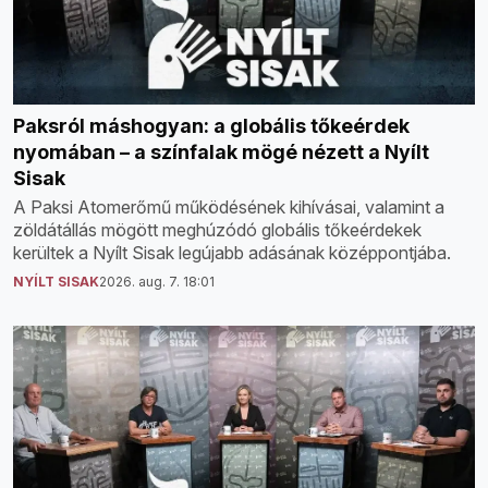
Paksról máshogyan: a globális tőkeérdek
nyomában – a színfalak mögé nézett a Nyílt
Sisak
A Paksi Atomerőmű működésének kihívásai, valamint a
zöldátállás mögött meghúzódó globális tőkeérdekek
kerültek a Nyílt Sisak legújabb adásának középpontjába.
NYÍLT SISAK
2026. aug. 7. 18:01