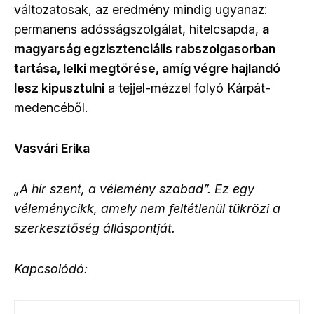
változatosak, az eredmény mindig ugyanaz:
permanens adósságszolgálat, hitelcsapda,
a
magyarság egzisztenciális rabszolgasorban
tartása, lelki megtörése, amíg végre hajlandó
lesz kipusztulni
a tejjel-mézzel folyó Kárpát-
medencéből.
Vasvári Erika
„A hír szent, a vélemény szabad”. Ez egy
véleménycikk, amely nem feltétlenül tükrözi a
szerkesztőség álláspontját.
Kapcsolódó: