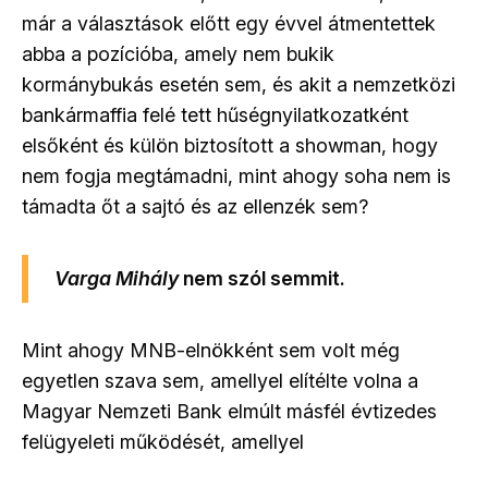
már a választások előtt egy évvel átmentettek
abba a pozícióba, amely nem bukik
kormánybukás esetén sem, és akit a nemzetközi
bankármaffia felé tett hűségnyilatkozatként
elsőként és külön biztosított a showman, hogy
nem fogja megtámadni, mint ahogy soha nem is
támadta őt a sajtó és az ellenzék sem?
Varga Mihály
nem szól semmit.
Mint ahogy MNB-elnökként sem volt még
egyetlen szava sem, amellyel elítélte volna a
Magyar Nemzeti Bank elmúlt másfél évtizedes
felügyeleti működését, amellyel