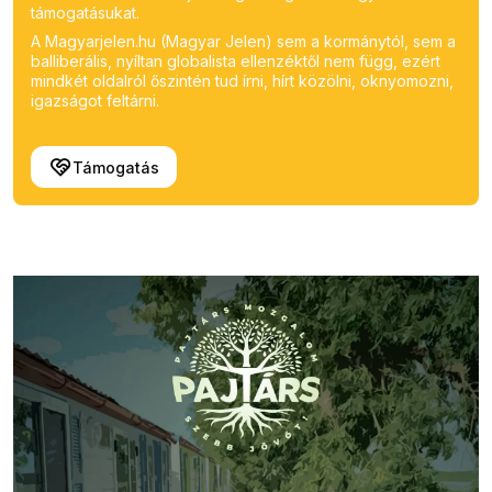
támogatásukat.
A Magyarjelen.hu (Magyar Jelen) sem a kormánytól, sem a
balliberális, nyíltan globalista ellenzéktől nem függ, ezért
mindkét oldalról őszintén tud írni, hírt közölni, oknyomozni,
igazságot feltárni.
Támogatás