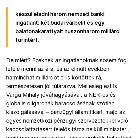
készül eladni három nemzeti banki
ingatlant: két budai várbelit és egy
balatonakarattyait huszonhárom milliárd
forintért.
De miért? Ezeknek az ingatlanoknak sosem fog
lefelé menni az ára, és az elmúlt években
harminchat milliárdot el is költöttek rá,
természetesen jól túlárazva. Mellesleg ezt is
Varga Mihály jóváhagyásával, a NER-es és
globális oligarchák harácsolásának szótlan
kiszolgálásával – pénzügyi államtitkári, majd az
egyes nemzetközi pénzügyi szervezetekkel való
kapcsolattartásért felelős tárca nélküli miniszteri,
majd pénzügyminiszteri, miniszterelnök-helyettesi