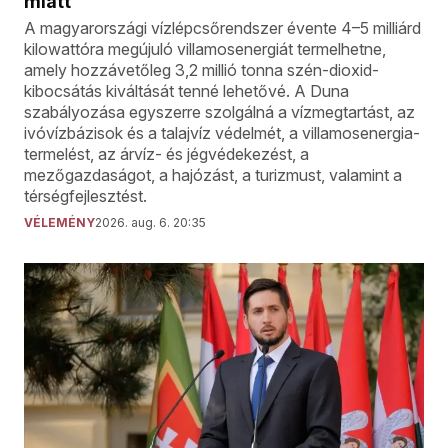
miatt
A magyarországi vízlépcsőrendszer évente 4–5 milliárd
kilowattóra megújuló villamosenergiát termelhetne,
amely hozzávetőleg 3,2 millió tonna szén-dioxid-
kibocsátás kiváltását tenné lehetővé. A Duna
szabályozása egyszerre szolgálná a vízmegtartást, az
ivóvízbázisok és a talajvíz védelmét, a villamosenergia-
termelést, az árvíz- és jégvédekezést, a
mezőgazdaságot, a hajózást, a turizmust, valamint a
térségfejlesztést.
VÉLEMÉNY
2026. aug. 6. 20:35