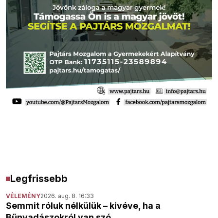
Legfrissebb
VÉLEMÉNY
2026. aug. 8. 16:33
Semmit róluk nélkülük – kivéve, ha a
Bűnvadászokról van szó