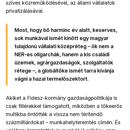
szíves közreműködésével, az állami vállalatok
privatizálásával.
Most, hogy bő harminc év alatt, keserves,
sok munkával ismét kinőtt egy magyar
tulajdonú vállalati középréteg – ők nem a
NER-es oligarchák, hanem a kis családi
üzemek, agrárgazdaságok, szolgáltatók
rétege –, a globáltőke ismét tarra kívánja
vágni a hazai termelőszektort.
Akiket a Fidesz-kormány gazdaságpolitikája is
csak fillérekkel támogatott, miközben a tőkeerős
multikba öntötték a vissza nem térítendő
százmilliárdokat – munkahelyteremtés címén. És