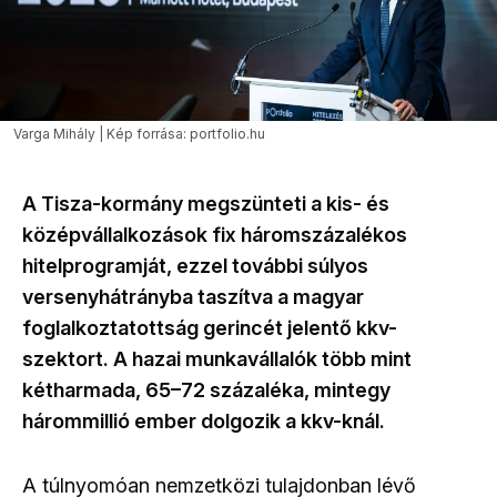
Varga Mihály | Kép forrása: portfolio.hu
A Tisza-kormány megszünteti a kis- és
középvállalkozások
fix háromszázalékos
hitelprogramját, ezzel további súlyos
versenyhátrányba taszítva a magyar
foglalkoztatottság gerincét jelentő
kkv-
szektort
. A hazai munkavállalók több mint
kétharmada,
65–72
százaléka, mintegy
hárommillió ember dolgozik a
kkv-knál
.
A túlnyomóan nemzetközi tulajdonban lévő