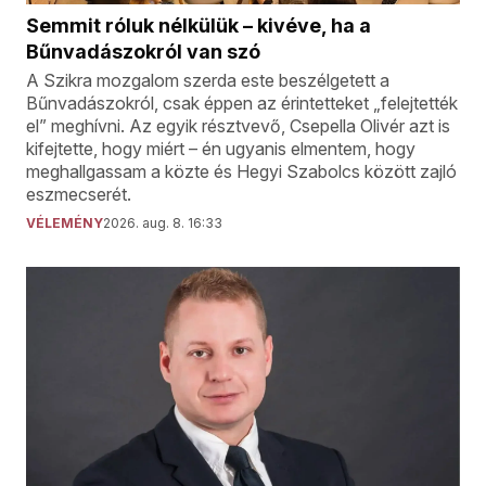
Semmit róluk nélkülük – kivéve, ha a
Bűnvadászokról van szó
A Szikra mozgalom szerda este beszélgetett a
Bűnvadászokról, csak éppen az érintetteket „felejtették
el” meghívni. Az egyik résztvevő, Csepella Olivér azt is
kifejtette, hogy miért – én ugyanis elmentem, hogy
meghallgassam a közte és Hegyi Szabolcs között zajló
eszmecserét.
VÉLEMÉNY
2026. aug. 8. 16:33