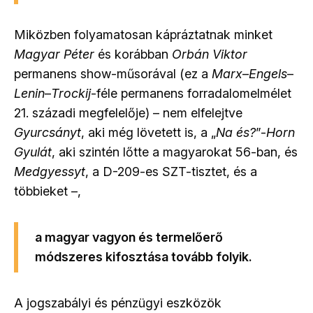
Miközben folyamatosan kápráztatnak minket
Magyar Péter
és korábban
Orbán Viktor
permanens show-műsorával (ez a
Marx
–
Engels
–
Lenin
–
Trockij
-féle permanens forradalomelmélet
21. századi megfelelője) – nem elfelejtve
Gyurcsányt
, aki még lövetett is, a „
Na és?
”-
Horn
Gyulát
, aki szintén lőtte a magyarokat 56-ban, és
Medgyessyt
, a D-209-es SZT-tisztet, és a
többieket –,
a magyar vagyon és termelőerő
módszeres kifosztása tovább folyik.
A jogszabályi és pénzügyi eszközök