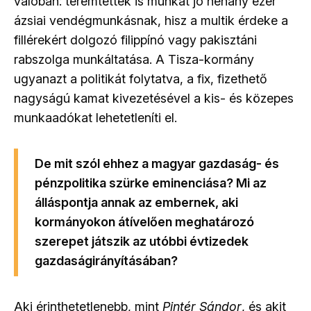
valóban: teremtettek is munkát jó néhány ezer
ázsiai vendégmunkásnak, hisz a multik érdeke a
fillérekért dolgozó filippínó vagy pakisztáni
rabszolga munkáltatása. A Tisza-kormány
ugyanazt a politikát folytatva, a fix, fizethető
nagyságú kamat kivezetésével a kis- és közepes
munkaadókat lehetetleníti el.
De mit szól ehhez a magyar gazdaság- és
pénzpolitika szürke eminenciása? Mi az
álláspontja annak az embernek, aki
kormányokon átívelően meghatározó
szerepet játszik az utóbbi évtizedek
gazdaságirányításában?
Aki érinthetetlenebb, mint
Pintér Sándor
, és akit