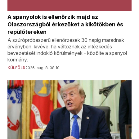
A spanyolok is ellenőrzik majd az
Olaszországból érkezőket a kikötőkben és
repülőtereken
A szúrópróbaszerű ellenőrzések 30 napig maradnak
érvényben, kivéve, ha változnak az intézkedés
bevezetését indokló körülmények - közölte a spanyol
kormány.
KÜLFÖLD
2026. aug. 8. 08:10