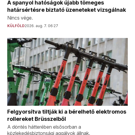
A spanyol hatóságok újabb tömeges
határsértésre biztató üzeneteket vizsgálnak
Nincs vége.
KÜLFÖLD
2026. aug. 7. 06:27
Felgyorsítva tiltják ki a bérelhető elektromos
rollereket Brüsszelből
A döntés hátterében elsősorban a
közlekedésbiztonsági aggályok állnak.