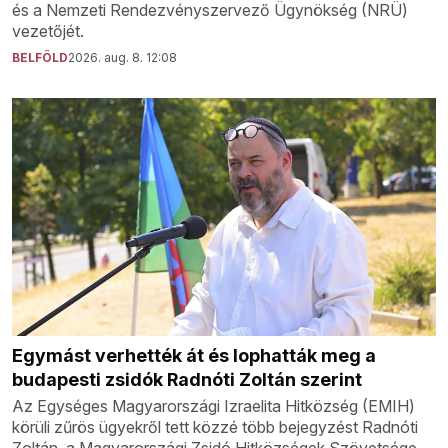
és a Nemzeti Rendezvényszervező Ügynökség (NRÜ)
vezetőjét.
BELFÖLD
2026. aug. 8. 12:08
Egymást verhették át és lophatták meg a
budapesti zsidók Radnóti Zoltán szerint
Az Egységes Magyarországi Izraelita Hitközség (EMIH)
körüli zűrös ügyekről tett közzé több bejegyzést Radnóti