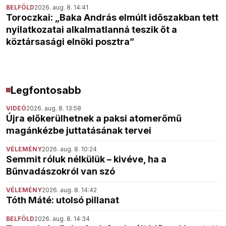
BELFÖLD
2026. aug. 8. 14:41
Toroczkai: „Baka András elmúlt időszakban tett
nyilatkozatai alkalmatlanná teszik őt a
köztársasági elnöki posztra”
Legfontosabb
VIDEÓ
2026. aug. 8. 13:58
Újra előkerülhetnek a paksi atomerőmű
magánkézbe juttatásának tervei
VÉLEMÉNY
2026. aug. 8. 10:24
Semmit róluk nélkülük – kivéve, ha a
Bűnvadászokról van szó
VÉLEMÉNY
2026. aug. 8. 14:42
Tóth Máté: utolsó pillanat
BELFÖLD
2026. aug. 8. 14:34