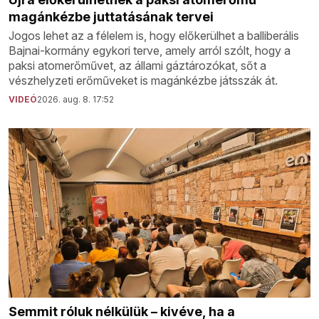
magánkézbe juttatásának tervei
Jogos lehet az a félelem is, hogy előkerülhet a balliberális
Bajnai-kormány egykori terve, amely arról szólt, hogy a
paksi atomerőművet, az állami gáztározókat, sőt a
vészhelyzeti erőműveket is magánkézbe játsszák át.
VIDEÓ
2026. aug. 8. 17:52
Semmit róluk nélkülük – kivéve, ha a