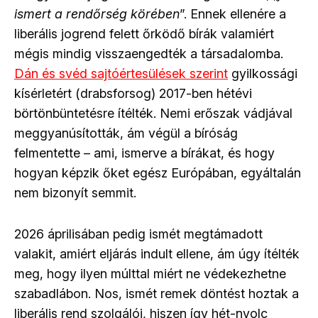
ismert a rendőrség körében
”. Ennek ellenére a
liberális jogrend felett őrködő bírák valamiért
mégis mindig visszaengedték a társadalomba.
Dán és svéd sajtóértesülések szerint
gyilkossági
kísérletért (drabsforsog) 2017-ben hétévi
börtönbüntetésre ítélték. Nemi erőszak vádjával
meggyanúsították, ám végül a bíróság
felmentette – ami, ismerve a bírákat, és hogy
hogyan képzik őket egész Európában, egyáltalán
nem bizonyít semmit.
2026 áprilisában pedig ismét megtámadott
valakit, amiért eljárás indult ellene, ám úgy ítélték
meg, hogy ilyen múlttal miért ne védekezhetne
szabadlábon. Nos, ismét remek döntést hoztak a
liberális rend szolgálói, hiszen így hét-nyolc