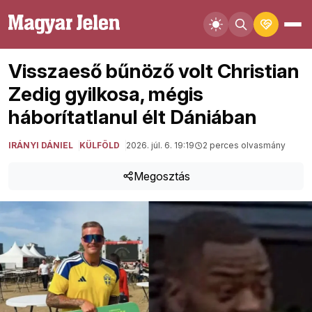
Visszaeső bűnöző volt Christian
Zedig gyilkosa, mégis
háborítatlanul élt Dániában
IRÁNYI DÁNIEL
KÜLFÖLD
2026. júl. 6. 19:19
2 perces olvasmány
Megosztás