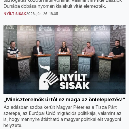
Dunába dobása nyomán kialakult vitát elemezték.
NYÍLT SISAK
2026. jún. 26. 18:05
„Miniszterelnök úrtól ez maga az önleleplezés!”
Az adásban szóba került Magyar Péter és a Tisza Párt
szerepe, az Európai Unió migrációs politikája, valamint az
is, hogy mennyire átlátható a magyar politikai elit vagyoni
helyzete.