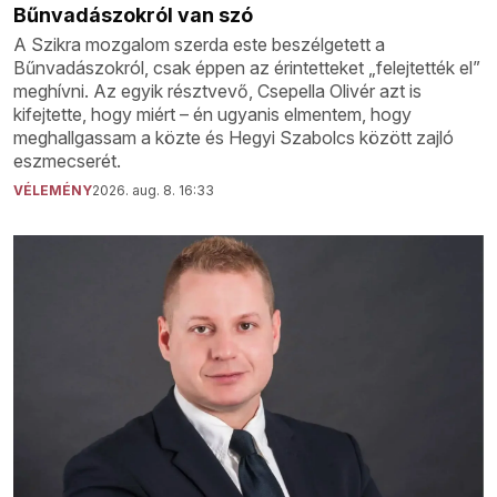
Bűnvadászokról van szó
A Szikra mozgalom szerda este beszélgetett a
Bűnvadászokról, csak éppen az érintetteket „felejtették el”
meghívni. Az egyik résztvevő, Csepella Olivér azt is
kifejtette, hogy miért – én ugyanis elmentem, hogy
meghallgassam a közte és Hegyi Szabolcs között zajló
eszmecserét.
VÉLEMÉNY
2026. aug. 8. 16:33