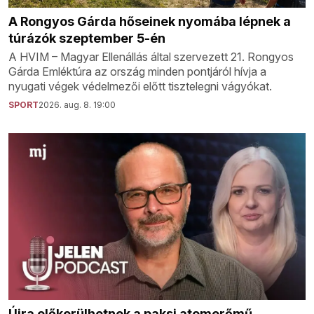
A Rongyos Gárda hőseinek nyomába lépnek a
túrázók szeptember 5-én
A HVIM – Magyar Ellenállás által szervezett 21. Rongyos
Gárda Emléktúra az ország minden pontjáról hívja a
nyugati végek védelmezői előtt tisztelegni vágyókat.
SPORT
2026. aug. 8. 19:00
Újra előkerülhetnek a paksi atomerőmű