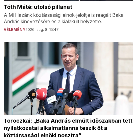
Tóth Máté: utolsó pillanat
A Mi Hazánk köztársasági elnök-jelöltje is reagált Baka
András kinevezésére és a kialakult helyzetre.
VÉLEMÉNY
2026. aug. 8. 15:47
Toroczkai: „Baka András elmúlt időszakban tett
nyilatkozatai alkalmatlanná teszik őt a
köztársasági elnöki posztra”