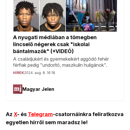
Az
X
- és
Telegram
-csatornáinkra feliratkozva
egyetlen hírről sem maradsz le!