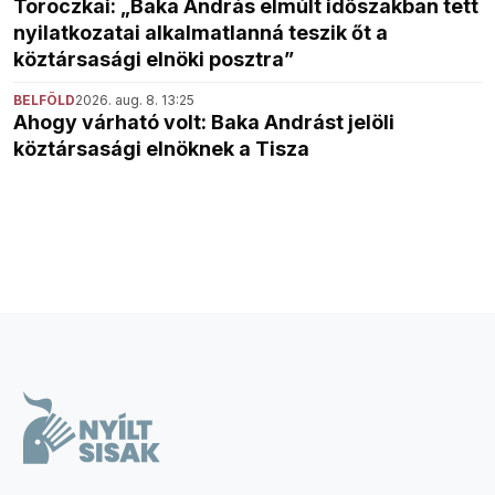
Toroczkai: „Baka András elmúlt időszakban tett
nyilatkozatai alkalmatlanná teszik őt a
köztársasági elnöki posztra”
BELFÖLD
2026. aug. 8. 13:25
Ahogy várható volt: Baka Andrást jelöli
köztársasági elnöknek a Tisza