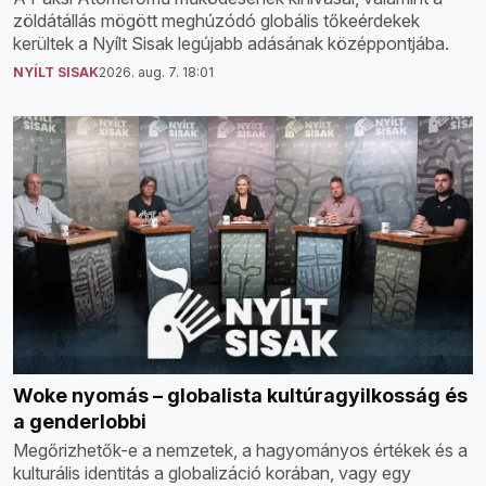
zöldátállás mögött meghúzódó globális tőkeérdekek
kerültek a Nyílt Sisak legújabb adásának középpontjába.
NYÍLT SISAK
2026. aug. 7. 18:01
Woke nyomás – globalista kultúragyilkosság és
a genderlobbi
Megőrizhetők-e a nemzetek, a hagyományos értékek és a
kulturális identitás a globalizáció korában, vagy egy