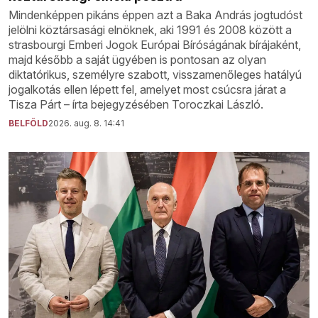
Mindenképpen pikáns éppen azt a Baka András jogtudóst
jelölni köztársasági elnöknek, aki 1991 és 2008 között a
strasbourgi Emberi Jogok Európai Bíróságának bírájaként,
majd később a saját ügyében is pontosan az olyan
diktatórikus, személyre szabott, visszamenőleges hatályú
jogalkotás ellen lépett fel, amelyet most csúcsra járat a
Tisza Párt – írta bejegyzésében Toroczkai László.
BELFÖLD
2026. aug. 8. 14:41