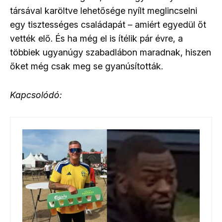
társával karöltve lehetősége nyílt meglincselni
egy tisztességes családapát – amiért egyedül őt
vették elő. És ha még el is ítélik pár évre, a
többiek ugyanúgy szabadlábon maradnak, hiszen
őket még csak meg se gyanúsították.
Kapcsolódó: