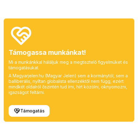
Támogassa munkánkat!
Mi a munkánkkal háláljuk meg a megtisztelő figyelmüket és
támogatásukat.
A Magyarjelen.hu (Magyar Jelen) sem a kormánytól, sem a
balliberális, nyíltan globalista ellenzéktől nem függ, ezért
mindkét oldalról őszintén tud írni, hírt közölni, oknyomozni,
igazságot feltárni.
Támogatás