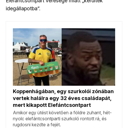
Elefántcsontpart veresége miatt „kerültek
idegállapotba”.