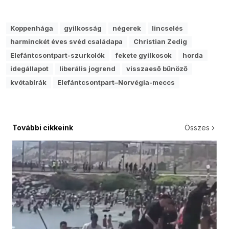
Koppenhága
gyilkosság
négerek
lincselés
harminckét éves svéd családapa
Christian Zedig
Elefántcsontpart-szurkolók
fekete gyilkosok
horda
idegállapot
liberális jogrend
visszaeső bűnöző
kvótabírák
Elefántcsontpart–Norvégia-meccs
További cikkeink
Összes