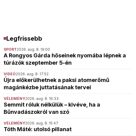
Legfrissebb
SPORT
2026. aug. 8. 19:00
A Rongyos Gárda hőseinek nyomába lépnek a
túrázók szeptember 5-én
VIDEÓ
2026. aug. 8. 17:52
Újra előkerülhetnek a paksi atomerőmű
magánkézbe juttatásának tervei
VÉLEMÉNY
2026. aug. 8. 16:33
Semmit róluk nélkülük – kivéve, ha a
Bűnvadászokról van szó
VÉLEMÉNY
2026. aug. 8. 15:47
Tóth Máté: utolsó pillanat