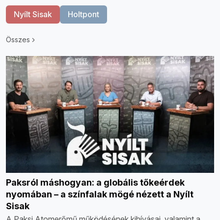
Nyílt Sisak
Holtpont
Összes
Paksról máshogyan: a globális tőkeérdek
nyomában – a színfalak mögé nézett a Nyílt
Sisak
A Paksi Atomerőmű működésének kihívásai, valamint a