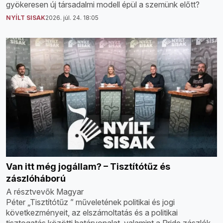
gyökeresen új társadalmi modell épül a szemünk előtt?
NYÍLT SISAK
2026. júl. 24. 18:05
Van itt még jogállam? – Tisztítótűz és
zászlóháború
A résztvevők Magyar
Péter „Tisztítótűz ” műveletének politikai és jogi
következményeit, az elszámoltatás és a politikai
tisztogatás közötti határvonalat, valamint a Pride zászlók