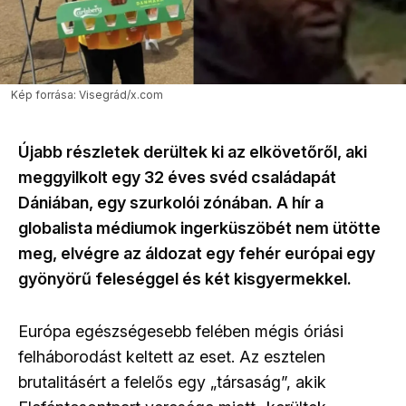
Kép forrása: Visegrád/x.com
Újabb részletek derültek ki az elkövetőről, aki
meggyilkolt egy 32 éves svéd családapát
Dániában, egy szurkolói zónában. A hír a
globalista médiumok ingerküszöbét nem ütötte
meg, elvégre az áldozat egy fehér európai egy
gyönyörű feleséggel és két kisgyermekkel.
Európa egészségesebb felében mégis óriási
felháborodást keltett az eset. Az esztelen
brutalitásért a felelős egy „társaság”, akik