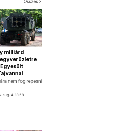
Összes
 milliárd
fegyverüzletre
 Egyesült
Tajvannal
ára nem fog repesni
. aug. 4. 18:58