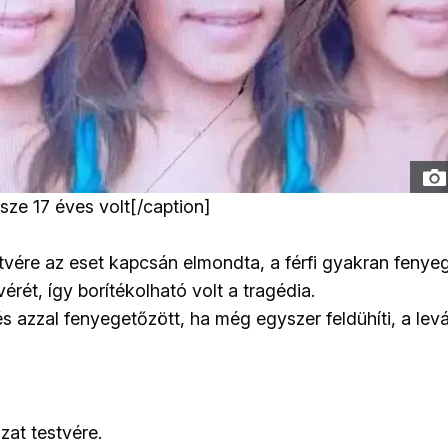
sze 17 éves volt[/caption]
stvére az eset kapcsán elmondta, a férfi gyakran fenye
érét, így borítékolható volt a tragédia.
s azzal fenyegetőzött, ha még egyszer feldühíti, a levá
zat testvére.