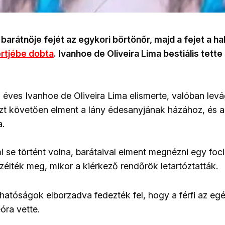
barátnője fejét az egykori börtönőr, majd a fejet a hal
rtjébe dobta
. Ivanhoe de Oliveira Lima bestiális tette
 éves Ivanhoe de Oliveira Lima elismerte, valóban levág
Ezt követően elment a lány édesanyjának házához, és a 
a.
i se történt volna, barátaival elment megnézni egy foc
zélték meg, mikor a kiérkező rendőrök letartóztatták.
hatóságok elborzadva fedezték fel, hogy a férfi az egé
eóra vette.