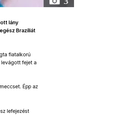
ott lány
 egész Brazíliát
ta fiatalkorú
levágott fejet a
imeccset. Épp az
sz lefejezést