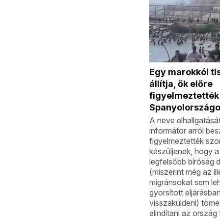
Egy marokkói ti
állítja, ők előre
figyelmeztették
Spanyolországo
A neve elhallgatásá
informátor arról besz
figyelmeztették sz
készüljenek, hogy a
legfelsőbb bíróság 
(miszerint még az ill
migránsokat sem le
gyorsított eljárásba
visszaküldeni) töme
elindítani az ország 