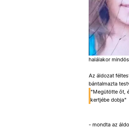
halálakor mindös
Az áldozat félte
bántalmazta testv
"Megütötte őt, é
kertjébe dobja"
- mondta az áldo