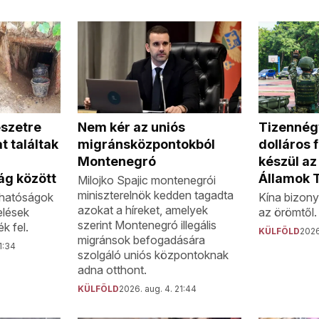
Nem kér az uniós
szetre
Tizennégy
migránsközpontokból
t találtak
dolláros 
Montenegró
készül az
ág között
Államok 
Milojko Spajic montenegrói
miniszterelnök kedden tagadta
n hatóságok
Kína bizony
azokat a híreket, amelyek
elések
az örömtől.
szerint Montenegró illegális
k fel.
KÜLFÖLD
2026
migránsok befogadására
1:34
szolgáló uniós központoknak
adna otthont.
KÜLFÖLD
2026. aug. 4. 21:44