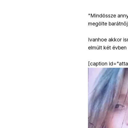
"Mindössze annyit
megölte barátnőjé
Ivanhoe akkor is
elmúlt két évben 
[caption id="att