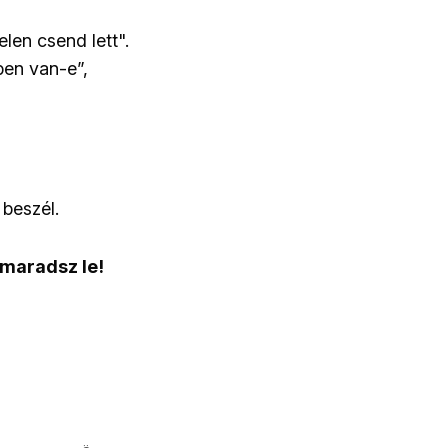
elen csend lett".
ben van-e”,
beszél.
 maradsz le!