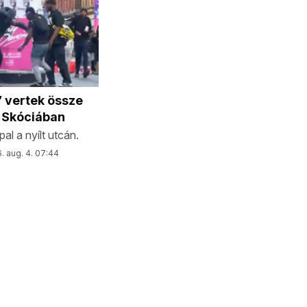
” vertek össze
t Skóciában
al a nyílt utcán.
. aug. 4. 07:44