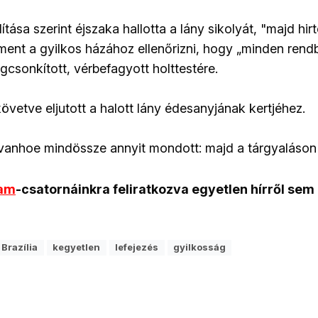
tása szerint éjszaka hallotta a lány sikolyát, "majd hirt
ment a gyilkos házához ellenőrizni, hogy „minden rend
egcsonkított, vérbefagyott holttestére.
vetve eljutott a halott lány édesanyjának kertjéhez.
Ivanhoe mindössze annyit mondott: majd a tárgyaláson 
ram
-csatornáinkra feliratkozva egyetlen hírről sem
Brazília
kegyetlen
lefejezés
gyilkosság