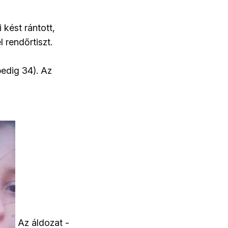
 kést rántott,
 rendőrtiszt.
pedig 34). Az
Az áldozat -