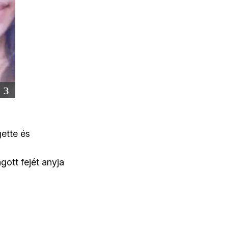
gette és
gott fejét anyja