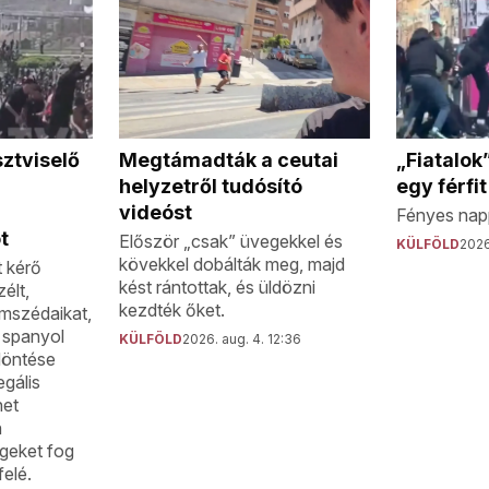
Megtámadták a ceutai
sztviselő
„Fiatalok
helyzetről tudósító
egy férfi
videóst
Fényes napp
t
Először „csak” üvegekkel és
KÜLFÖLD
2026
kövekkel dobálták meg, majd
t kérő
kést rántottak, és üldözni
élt,
kezdték őket.
omszédaikat,
 spanyol
KÜLFÖLD
2026. aug. 4. 12:36
döntése
egális
het
n
geket fog
felé.