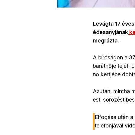
Levágta 17 éves 
édesanyjának
ke
megrázta.
A bíróságon a 37
barátnője fejét. 
nő kertjébe dobt
Azután, mintha m
esti sörözést bes
Elfogása után a 
telefonjával vid