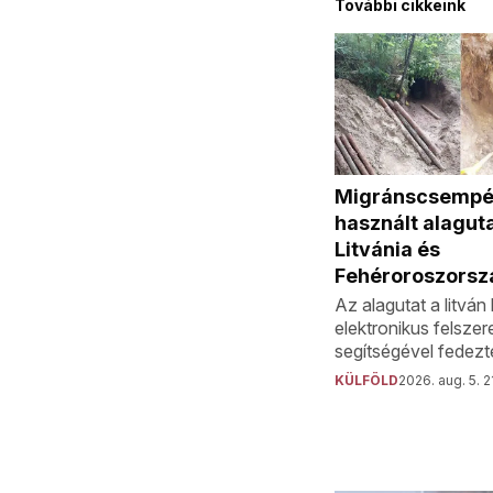
További cikkeink
Migránscsempé
használt alaguta
Litvánia és
Fehéroroszorsz
Az alagutat a litvá
elektronikus felszer
segítségével fedezté
KÜLFÖLD
2026. aug. 5. 2