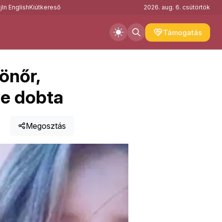
j
In English
Kiútkereső
2026. aug. 6. csütörtök
Támogatás
önőr,
be dobta
Megosztás