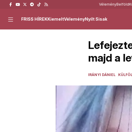
Vélemény
Belföld
K
FRISS HÍREK
Kiemelt
Vélemény
Nyílt Sisak
Lefejezte
majd a le
IRÁNYI DÁNIEL
KÜLFÖ