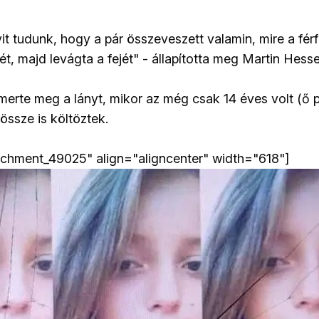
 tudunk, hogy a pár összeveszett valamin, mire a férfi
t, majd levágta a fejét" - állapította meg Martin Hessel
merte meg a lányt, mikor az még csak 14 éves volt (ő 
össze is költöztek.
achment_49025" align="aligncenter" width="618"]