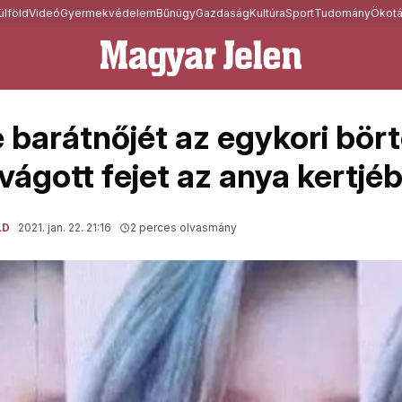
ülföld
Videó
Gyermekvédelem
Bűnügy
Gazdaság
Kultúra
Sport
Tudomány
Ökotá
 barátnőjét az egykori bört
vágott fejet az anya kertjé
LD
2021. jan. 22. 21:16
2 perces olvasmány