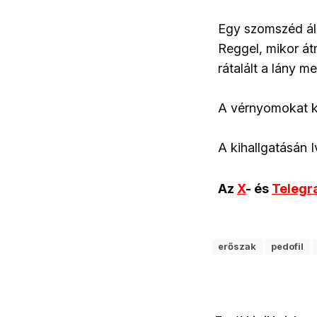
Egy szomszéd állí
Reggel, mikor át
rátalált a lány m
A vérnyomokat kö
A kihallgatásán 
Az
X
- és
Teleg
erőszak
pedofil