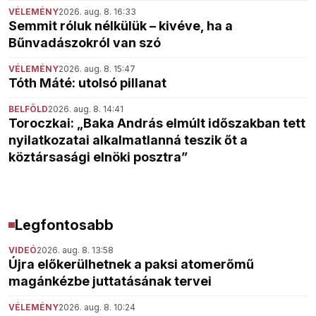
VÉLEMÉNY
2026. aug. 8. 16:33
Semmit róluk nélkülük – kivéve, ha a
Bűnvadászokról van szó
VÉLEMÉNY
2026. aug. 8. 15:47
Tóth Máté: utolsó pillanat
BELFÖLD
2026. aug. 8. 14:41
Toroczkai: „Baka András elmúlt időszakban tett
nyilatkozatai alkalmatlanná teszik őt a
köztársasági elnöki posztra”
Legfontosabb
VIDEÓ
2026. aug. 8. 13:58
Újra előkerülhetnek a paksi atomerőmű
magánkézbe juttatásának tervei
VÉLEMÉNY
2026. aug. 8. 10:24