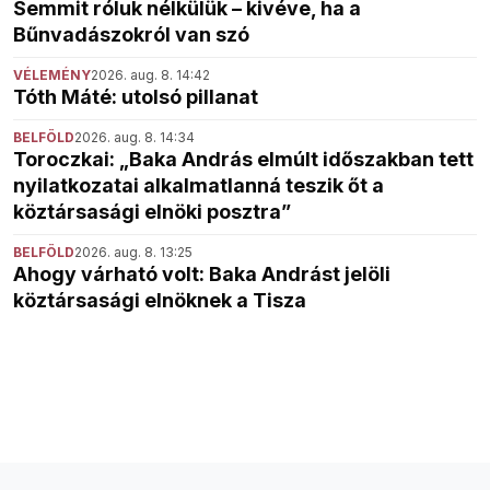
Semmit róluk nélkülük – kivéve, ha a
Bűnvadászokról van szó
VÉLEMÉNY
2026. aug. 8. 14:42
Tóth Máté: utolsó pillanat
BELFÖLD
2026. aug. 8. 14:34
Toroczkai: „Baka András elmúlt időszakban tett
nyilatkozatai alkalmatlanná teszik őt a
köztársasági elnöki posztra”
BELFÖLD
2026. aug. 8. 13:25
Ahogy várható volt: Baka Andrást jelöli
köztársasági elnöknek a Tisza