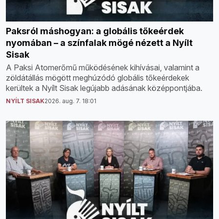
Paksról máshogyan: a globális tőkeérdek
nyomában – a színfalak mögé nézett a Nyílt
Sisak
A Paksi Atomerőmű működésének kihívásai, valamint a
zöldátállás mögött meghúzódó globális tőkeérdekek
kerültek a Nyílt Sisak legújabb adásának középpontjába.
NYÍLT SISAK
2026. aug. 7. 18:01