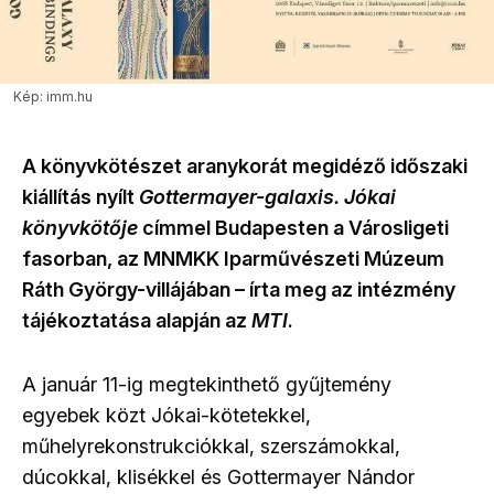
Kép: imm.hu
A könyvkötészet aranykorát megidéző időszaki
kiállítás nyílt
Gottermayer-galaxis. Jókai
könyvkötője
címmel Budapesten a Városligeti
fasorban, az MNMKK Iparművészeti Múzeum
Ráth György-villájában – írta meg az intézmény
tájékoztatása alapján az
MTI
.
A január 11-ig megtekinthető gyűjtemény
egyebek közt Jókai-kötetekkel,
műhelyrekonstrukciókkal, szerszámokkal,
dúcokkal, klisékkel és Gottermayer Nándor