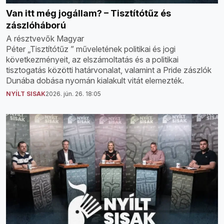
Van itt még jogállam? – Tisztítótűz és
zászlóháború
A résztvevők Magyar
Péter „Tisztítótűz ” műveletének politikai és jogi
következményeit, az elszámoltatás és a politikai
tisztogatás közötti határvonalat, valamint a Pride zászlók
Dunába dobása nyomán kialakult vitát elemezték.
NYÍLT SISAK
2026. jún. 26. 18:05