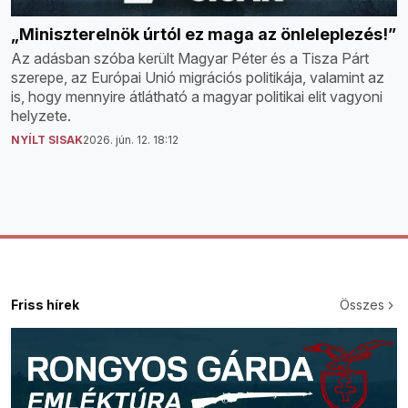
„Miniszterelnök úrtól ez maga az önleleplezés!”
Az adásban szóba került Magyar Péter és a Tisza Párt
szerepe, az Európai Unió migrációs politikája, valamint az
is, hogy mennyire átlátható a magyar politikai elit vagyoni
helyzete.
NYÍLT SISAK
2026. jún. 12. 18:12
Friss hírek
Összes