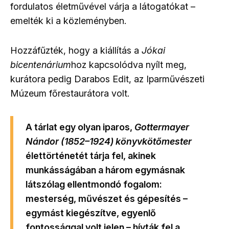
fordulatos életművével várja a látogatókat –
emelték ki a közleményben.
Hozzáfűzték, hogy a kiállítás a
Jókai
bicentenárium
hoz kapcsolódva nyílt meg,
kurátora pedig Darabos Edit, az Iparművészeti
Múzeum főrestaurátora volt.
A tárlat egy olyan iparos,
Gottermayer
Nándor (1852–1924) könyvkötőmester
élettörténetét tárja fel, akinek
munkásságában a három egymásnak
látszólag ellentmondó fogalom:
mesterség, művészet és gépesítés –
egymást kiegészítve, egyenlő
fontossággal volt jelen – hívták fel a