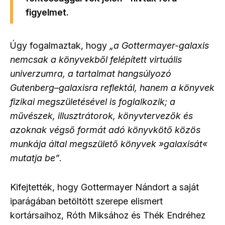
figyelmet.
Úgy fogalmaztak, hogy
„
a Gottermayer-galaxis
nemcsak a könyvekből felépített virtuális
univerzumra, a tartalmat hangsúlyozó
Gutenberg–galaxisra reflektál, hanem a könyvek
fizikai megszületésével is foglalkozik; a
művészek, illusztrátorok, könyvtervezők és
azoknak végső formát adó könyvkötő közös
munkája által megszülető könyvek
»
galaxisát
«
mutatja be
”
.
Kifejtették, hogy Gottermayer Nándort a saját
iparágában betöltött szerepe elismert
kortársaihoz, Róth Miksához és Thék Endréhez