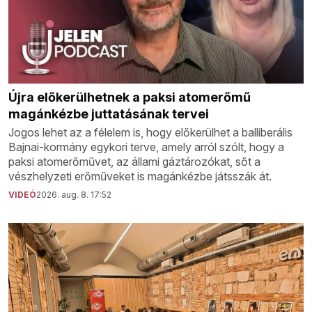
Újra előkerülhetnek a paksi atomerőmű
magánkézbe juttatásának tervei
Jogos lehet az a félelem is, hogy előkerülhet a balliberális
Bajnai-kormány egykori terve, amely arról szólt, hogy a
paksi atomerőművet, az állami gáztározókat, sőt a
vészhelyzeti erőműveket is magánkézbe játsszák át.
VIDEÓ
2026. aug. 8. 17:52