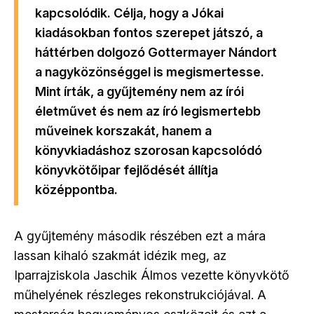
kapcsolódik. Célja, hogy a Jókai
kiadásokban fontos szerepet játszó, a
háttérben dolgozó Gottermayer Nándort
a nagyközönséggel is megismertesse.
Mint írták, a gyűjtemény nem az írói
életművet és nem az író legismertebb
műveinek korszakát, hanem a
könyvkiadáshoz szorosan kapcsolódó
könyvkötőipar fejlődését állítja
középpontba.
A gyűjtemény második részében ezt a mára
lassan kihaló szakmát idézik meg, az
Iparrajziskola Jaschik Álmos vezette könyvkötő
műhelyének részleges rekonstrukciójával. A