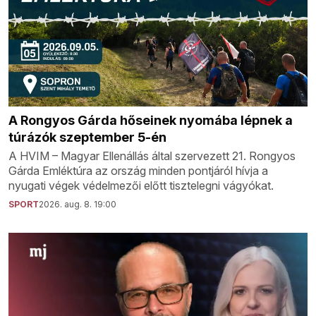
A Rongyos Gárda hőseinek nyomába lépnek a
túrázók szeptember 5-én
A HVIM – Magyar Ellenállás által szervezett 21. Rongyos
Gárda Emléktúra az ország minden pontjáról hívja a
nyugati végek védelmezői előtt tisztelegni vágyókat.
SPORT
2026. aug. 8. 19:00