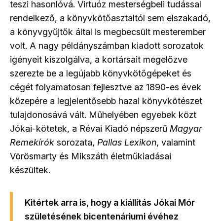
teszi hasonlóvá. Virtuóz mesterségbeli tudással
rendelkező, a könyvkötőasztaltól sem elszakadó,
a könyvgyűjtők által is megbecsült mesterember
volt. A nagy példányszámban kiadott sorozatok
igényeit kiszolgálva, a kortársait megelőzve
szerezte be a legújabb könyvkötőgépeket és
cégét folyamatosan fejlesztve az 1890-es évek
közepére a legjelentősebb hazai könyvkötészet
tulajdonosává vált. Műhelyében egyebek közt
Jókai-kötetek, a Révai Kiadó népszerű
Magyar
Remekírók
sorozata,
Pallas Lexikon
, valamint
Vörösmarty és Mikszáth életműkiadásai
készültek.
Kitértek arra is, hogy a kiállítás Jókai Mór
születésének bicentenáriumi évéhez