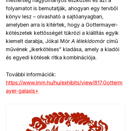
mesterség hagyományos eszközeit és azt a
folyamatot is bemutatják, ahogyan egy tervből
könyv lesz – olvasható a sajtóanyagban,
amelyben arra is kitértek, hogy a Gottermayer-
kötészetek kettősségét tükrözi a kiállítás egyik
kiemelt darabja, Jókai Mór
A lélekidomár
című
művének
„
ikerkötéses
”
kiadása, amely a kiadói
és egyedi kötések ritka kombinációja.
További információk:
https://www.imm.hu/hu/exhibits/view/817,Gotterm
ayer-galaxis+