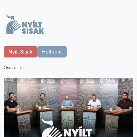
Nyílt Sisak
Holtpont
Összes