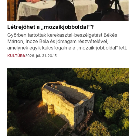
Létrejöhet a „mozaikjobboldal”?
Győrben tartottak kerekasztal-beszélgetést Békés
Márton, Incze Béla és jómagam részvételével,
amelynek egyik kulcsfogalma a „mozaik-jobboldal” lett.
KULTÚRA
2026. júl. 31. 20:15