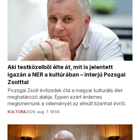
Aki testközelből élte át, mit is jelentett
igazán a NER a kultúrában – interjú Pozsgai
Zsolttal
Pozsgai Zsolt évtizedek óta a magyar kulturális élet
meghatározó alakja. Éppen ezért érdemes
megismernünk a véleményét az elmúlt tizenhat évről.
KULTÚRA
2026. aug. 7. 18:59