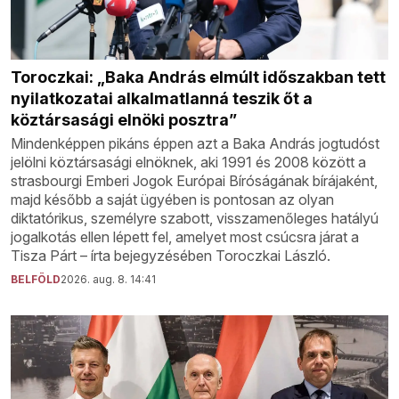
Toroczkai: „Baka András elmúlt időszakban tett
nyilatkozatai alkalmatlanná teszik őt a
köztársasági elnöki posztra”
Mindenképpen pikáns éppen azt a Baka András jogtudóst
jelölni köztársasági elnöknek, aki 1991 és 2008 között a
strasbourgi Emberi Jogok Európai Bíróságának bírájaként,
majd később a saját ügyében is pontosan az olyan
diktatórikus, személyre szabott, visszamenőleges hatályú
jogalkotás ellen lépett fel, amelyet most csúcsra járat a
Tisza Párt – írta bejegyzésében Toroczkai László.
BELFÖLD
2026. aug. 8. 14:41