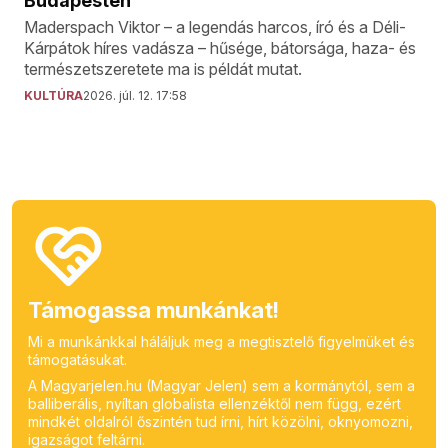
Budapesten
Maderspach Viktor – a legendás harcos, író és a Déli-
Kárpátok híres vadásza – hűsége, bátorsága, haza- és
természetszeretete ma is példát mutat.
KULTÚRA
2026. júl. 12. 17:58
Támogassa munkánkat!
Mi a munkánkkal háláljuk meg a megtisztelő figyelmüket és
támogatásukat.
A Magyarjelen.hu (Magyar Jelen) sem a kormánytól, sem a
balliberális, nyíltan globalista ellenzéktől nem függ, ezért
mindkét oldalról őszintén tud írni, hírt közölni, oknyomozni,
igazságot feltárni.