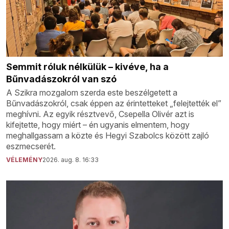
Semmit róluk nélkülük – kivéve, ha a
Bűnvadászokról van szó
A Szikra mozgalom szerda este beszélgetett a
Bűnvadászokról, csak éppen az érintetteket „felejtették el”
meghívni. Az egyik résztvevő, Csepella Olivér azt is
kifejtette, hogy miért – én ugyanis elmentem, hogy
meghallgassam a közte és Hegyi Szabolcs között zajló
eszmecserét.
VÉLEMÉNY
2026. aug. 8. 16:33