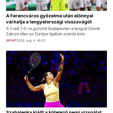
A Ferencváros győzelme után előnnyel
várhatja a lengyelországi visszavágót
A Fradi 1–0-ra győzött Budapesten a lengyel Górnik
Zabrze ellen az Európa-ligában szerda este.
SPORT
2026. aug. 6. 06:20
Szabalenka kiállt a kötelező nemi vizsgálat