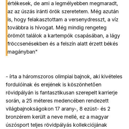
értékesek, de ami a legmélyebben megmaradt,
az az úszás iránti örök szeretetem. Még azután
is, hogy felakasztottam a versenydresszt, a víz
továbbra is hívogat. Még mindig rengeteg
örömöt találok a kartempók csapásában, a lágy
fröccsenésekben és a felszín alatt érzett békés
magányban"
- írta a háromszoros olimpiai bajnok, aki kivételes
fordulóinak és erejének is köszönhetően
rövidpályán is fantasztikusan szerepelt karrierje
során, a 25 méteres medencében rendezett
világbajnokságokon 17 arany-, 8 ezüst- és 2
bronzérem került a neve mellé, ez a magyar
úszósport teljes rövidpályás kollekciójának