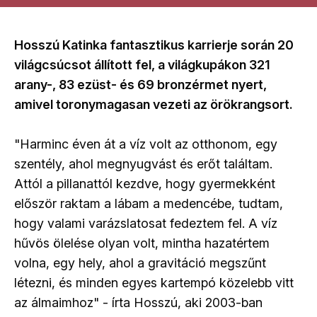
Hosszú Katinka fantasztikus karrierje során 20
világcsúcsot állított fel, a világkupákon 321
arany-, 83 ezüst- és 69 bronzérmet nyert,
amivel toronymagasan vezeti az örökrangsort.
"Harminc éven át a víz volt az otthonom, egy
szentély, ahol megnyugvást és erőt találtam.
Attól a pillanattól kezdve, hogy gyermekként
először raktam a lábam a medencébe, tudtam,
hogy valami varázslatosat fedeztem fel. A víz
hűvös ölelése olyan volt, mintha hazatértem
volna, egy hely, ahol a gravitáció megszűnt
létezni, és minden egyes kartempó közelebb vitt
az álmaimhoz" - írta Hosszú, aki 2003-ban