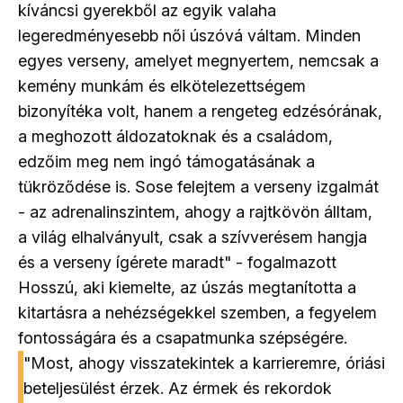
kíváncsi gyerekből az egyik valaha
legeredményesebb női úszóvá váltam. Minden
egyes verseny, amelyet megnyertem, nemcsak a
kemény munkám és elkötelezettségem
bizonyítéka volt, hanem a rengeteg edzésórának,
a meghozott áldozatoknak és a családom,
edzőim meg nem ingó támogatásának a
tükröződése is. Sose felejtem a verseny izgalmát
- az adrenalinszintem, ahogy a rajtkövön álltam,
a világ elhalványult, csak a szívverésem hangja
és a verseny ígérete maradt" - fogalmazott
Hosszú, aki kiemelte, az úszás megtanította a
kitartásra a nehézségekkel szemben, a fegyelem
fontosságára és a csapatmunka szépségére.
"Most, ahogy visszatekintek a karrieremre, óriási
beteljesülést érzek. Az érmek és rekordok