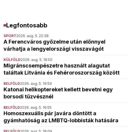
Legfontosabb
SPORT
2026. aug. 5. 22:38
A Ferencváros győzelme után előnnyel
várhatja a lengyelországi visszavágót
KÜLFÖLD
2026. aug. 5. 18:50
Migránscsempészetre használt alagutat
találtak Litvánia és Fehéroroszország között
BELFÖLD
2026. aug. 5. 19:59
Katonai helikoptereket kellett bevetni egy
borsodi tűzvésznél
BELFÖLD
2026. aug. 5. 16:55
Homoszexuális pár javára döntött a
gyámhatóság az LMBTQ-lobbisták hatására
BELFÖLD
2026. aug. 5. 18:09