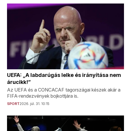
UEFA: „A labdarúgás lelke és irányítása nem
árucikk!”
Az UEFA és a CONCACAF tagországai készek akár a
FIFA-rendezvények bojkottjára is.
SPORT
2026. júl. 31. 10:15