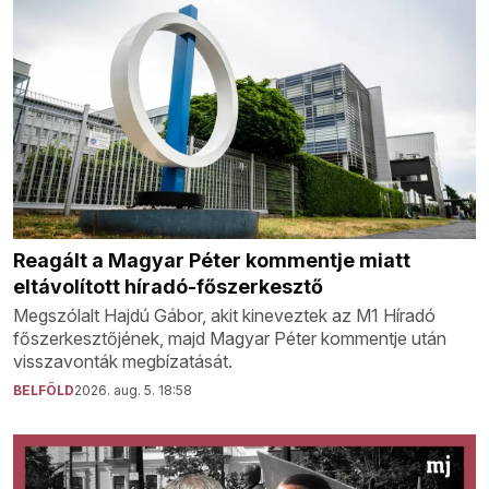
Reagált a Magyar Péter kommentje miatt
eltávolított híradó-főszerkesztő
Megszólalt Hajdú Gábor, akit kineveztek az M1 Híradó
főszerkesztőjének, majd Magyar Péter kommentje után
visszavonták megbízatását.
BELFÖLD
2026. aug. 5. 18:58