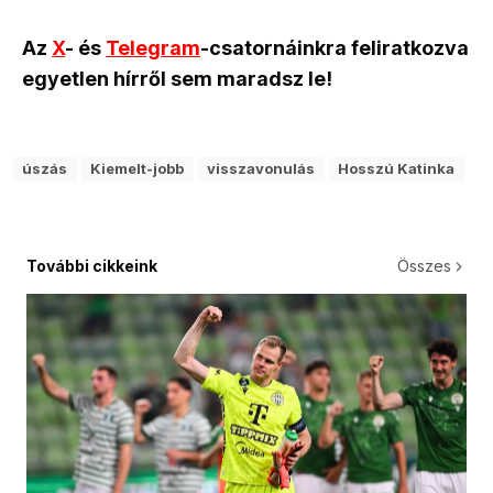
Az
X
- és
Telegram
-csatornáinkra feliratkozva
egyetlen hírről sem maradsz le!
úszás
Kiemelt-jobb
visszavonulás
Hosszú Katinka
További cikkeink
Összes