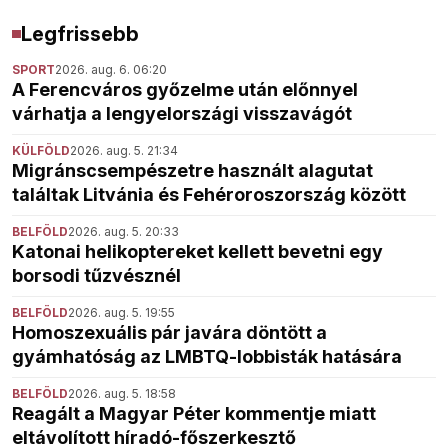
Legfrissebb
SPORT
2026. aug. 6. 06:20
A Ferencváros győzelme után előnnyel
várhatja a lengyelországi visszavágót
KÜLFÖLD
2026. aug. 5. 21:34
Migránscsempészetre használt alagutat
találtak Litvánia és Fehéroroszország között
BELFÖLD
2026. aug. 5. 20:33
Katonai helikoptereket kellett bevetni egy
borsodi tűzvésznél
BELFÖLD
2026. aug. 5. 19:55
Homoszexuális pár javára döntött a
gyámhatóság az LMBTQ-lobbisták hatására
BELFÖLD
2026. aug. 5. 18:58
Reagált a Magyar Péter kommentje miatt
eltávolított híradó-főszerkesztő