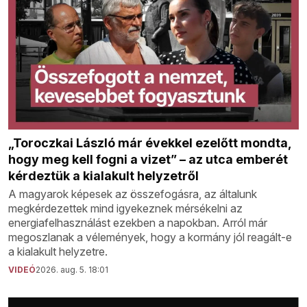
„Toroczkai László már évekkel ezelőtt mondta,
hogy meg kell fogni a vizet” – az utca emberét
kérdeztük a kialakult helyzetről
A magyarok képesek az összefogásra, az általunk
megkérdezettek mind igyekeznek mérsékelni az
energiafelhasználást ezekben a napokban. Arról már
megoszlanak a vélemények, hogy a kormány jól reagált-e
a kialakult helyzetre.
VIDEÓ
2026. aug. 5. 18:01