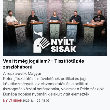
Van itt még jogállam? – Tisztítótűz és
zászlóháború
A résztvevők Magyar
Péter „Tisztítótűz ” műveletének politikai és jogi
következményeit, az elszámoltatás és a politikai
tisztogatás közötti határvonalat, valamint a Pride zászlók
Dunába dobása nyomán kialakult vitát elemezték.
NYÍLT SISAK
2026. jún. 26. 18:05