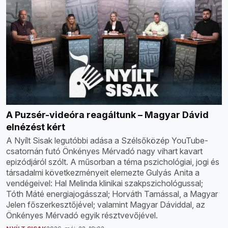
A Puzsér-videóra reagáltunk – Magyar Dávid
elnézést kért
A Nyílt Sisak legutóbbi adása a Szélsőközép YouTube-
csatornán futó Önkényes Mérvadó nagy vihart kavart
epizódjáról szólt. A műsorban a téma pszichológiai, jogi és
társadalmi következményeit elemezte Gulyás Anita a
vendégeivel: Hal Melinda klinikai szakpszichológussal;
Tóth Máté energiajogásszal; Horváth Tamással, a Magyar
Jelen főszerkesztőjével; valamint Magyar Dáviddal, az
Önkényes Mérvadó egyik résztvevőjével.