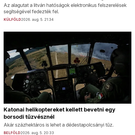
Az alagutat a litván hatóságok elektronikus felszerelések
segítségével fedezték fel.
KÜLFÖLD
2026. aug. 5. 21:34
Katonai helikoptereket kellett bevetni egy
borsodi tűzvésznél
Akár százhektáros is lehet a dédestapolcsányi tűz.
BELFÖLD
2026. aug. 5. 20:33