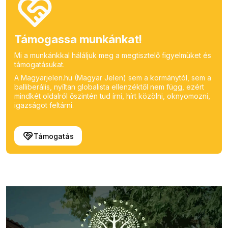
Támogassa munkánkat!
Mi a munkánkkal háláljuk meg a megtisztelő figyelmüket és
támogatásukat.
A Magyarjelen.hu (Magyar Jelen) sem a kormánytól, sem a
balliberális, nyíltan globalista ellenzéktől nem függ, ezért
mindkét oldalról őszintén tud írni, hírt közölni, oknyomozni,
igazságot feltárni.
Támogatás