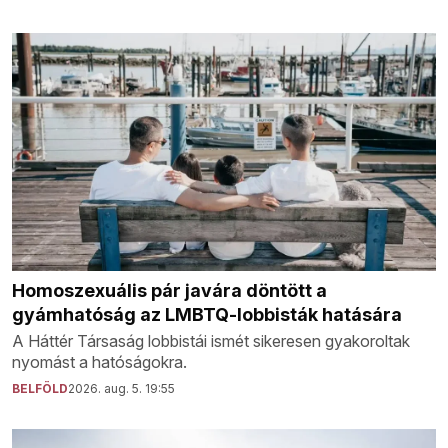
Homoszexuális pár javára döntött a
gyámhatóság az LMBTQ-lobbisták hatására
A Háttér Társaság lobbistái ismét sikeresen gyakoroltak
nyomást a hatóságokra.
BELFÖLD
2026. aug. 5. 19:55