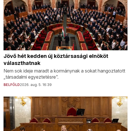
Jövő hét kedden új köztársasági elnököt
választhatnak
Nem sok ideje maradt a kormánynak a sokat hangoztatott
„társadalmi egyeztetésre”.
BELFÖLD
2026. aug. 5. 16:39