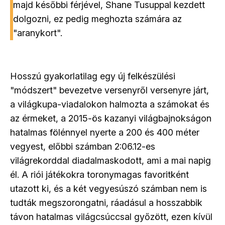
majd későbbi férjével, Shane Tusuppal kezdett
dolgozni, ez pedig meghozta számára az
"aranykort".
Hosszú gyakorlatilag egy új felkészülési
"módszert" bevezetve versenyről versenyre járt,
a világkupa-viadalokon halmozta a számokat és
az érmeket, a 2015-ös kazanyi világbajnokságon
hatalmas fölénnyel nyerte a 200 és 400 méter
vegyest, előbbi számban 2:06.12-es
világrekorddal diadalmaskodott, ami a mai napig
él. A riói játékokra toronymagas favoritként
utazott ki, és a két vegyesúszó számban nem is
tudták megszorongatni, ráadásul a hosszabbik
távon hatalmas világcsúccsal győzött, ezen kívül