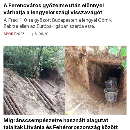
A Ferencváros győzelme után előnnyel
várhatja a lengyelországi visszavágót
A Fradi 1–0-ra győzött Budapesten a lengyel Górnik
Zabrze ellen az Európa-ligában szerda este.
SPORT
2026. aug. 6. 06:20
Migránscsempészetre használt alagutat
találtak Litvánia és Fehéroroszország között