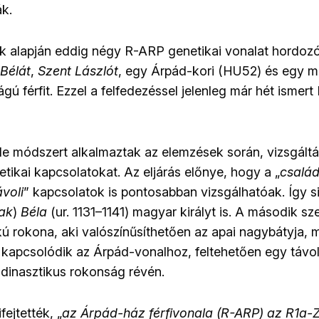
k.
k alapján eddig négy R-ARP genetikai vonalat hordoz
. Bélát
,
Szent Lászlót
, egy Árpád-kori (HU52) és egy ma
ú férfit. Ezzel a felfedezéssel jelenleg már hét isme
le módszert alkalmaztak az elemzések során, vizsgált
tikai kapcsolatokat. Az eljárás előnye, hogy a „
család
voli
” kapcsolatok is pontosabban vizsgálhatóak. Így si
ak
)
Béla
(ur. 1131–1141) magyar királyt is. A második s
 rokona, aki valószínűsíthetően az apai nagybátyja, 
kapcsolódik az Árpád-vonalhoz, feltehetően egy távol
t dinasztikus rokonság révén.
fejtették, „
az Árpád-ház férfivonala (R-ARP) az R1a-