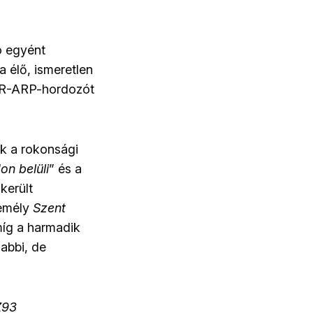
ó egyént
 élő, ismeretlen
rt R-ARP-hordozót
ák a rokonsági
on belüli
” és a
került
zemély
Szent
míg a harmadik
abbi, de
Z93