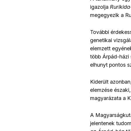
igazolja
Rurikida
megegyezik a Rur
További érdekes
genetikai vizsgá
elemzett egyének
több Árpád-házi 
elhunyt pontos 
Kiderült azonban,
elemzése északi,
magyarázata a Ki
A Magyarságkutat
jelentenek tudom