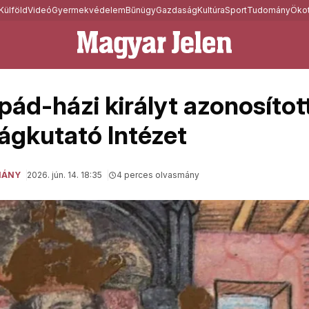
Külföld
Videó
Gyermekvédelem
Bűnügy
Gazdaság
Kultúra
Sport
Tudomány
Ökot
pád-házi királyt azonosítot
gkutató Intézet
MÁNY
2026. jún. 14. 18:35
4 perces olvasmány