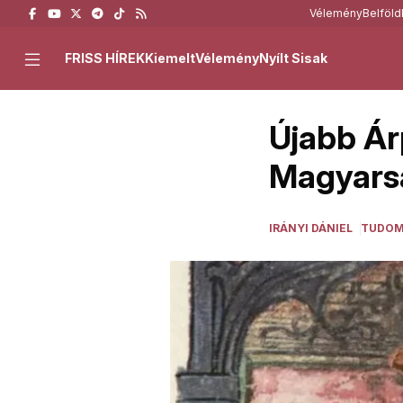
Vélemény
Belföld
FRISS HÍREK
Kiemelt
Vélemény
Nyílt Sisak
Újabb Ár
Magyarsá
IRÁNYI DÁNIEL
TUDO