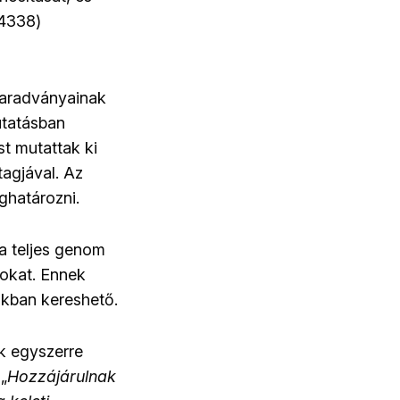
4338)
 maradványainak
utatásban
t mutattak ki
tagjával. Az
ghatározni.
 a teljes genom
tokat. Ennek
okban kereshető.
k egyszerre
„
Hozzájárulnak