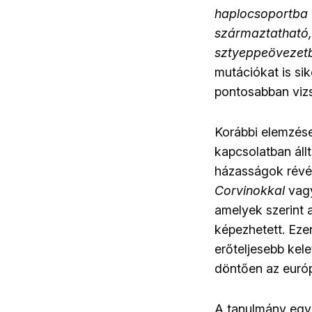
haplocsoportba t
származtatható,
sztyeppeövezetb
mutációkat is si
pontosabban vizs
Korábbi elemzése
kapcsolatban állt
házasságok révén
Corvinokkal
vag
amelyek szerint
képezhetett. Eze
erőteljesebb kel
döntően az európa
A tanulmány egy