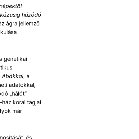
 népektől
aukázusig húzódó
az ágra jellemző
akulása
s genetikai
tikus
z
Abákkal
, a
eti adatokkal,
dó „hálót”
ház korai tagjai
ályok már
nosítását, és