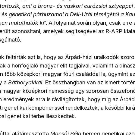
artozik, ami a bronz- és vaskori eurázsiai sztyeppei
 és genetikai párhuzamai a Déli-Urál térségétől a K
en mutathatók ki
”. A folyamat során olyan, csak erre 
került azonosítani, amelyek segítségével az R-ARP kial
gálható.
k feltárták azt is, hogy az Árpád-házi uralkodók szoro
ak a honfoglaló magyar elit tagjaival, valamint a dinasz
 több középkori magyar főúri családdal is, úgymint a
y a
Báthoryakkal
. Ez összhangban van az ismert történ
 a magyar középkori nemesség egy szorosan összefonó
n eredmények arra is rávilágítottak, hogy míg az Árpád-
eti genetikai komponenssel rendelkeztek, a későbbi kir
i genetikai térbe illeszkedtek.
úttal alátámasztotta
Macsói Béla
herceg genetikai azo