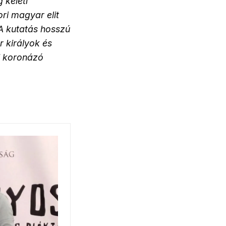
keleti
ri magyar elit
 A kutatás hosszú
 királyok és
i koronázó