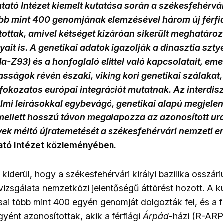
ató Intézet kiemelt kutatása során a székesfehérvá
bb mint 400 genomjának elemzésével három új férfi
ottak, amivel kétséget kizáróan sikerült meghatározni
ait is. A genetikai adatok igazolják a dinasztia szty
-Z93) és a honfoglaló elittel való kapcsolatait, emel
sságok révén északi, viking kori genetikai szálakat,
fokozatos európai integrációt mutatnak. Az interdisz
elmi leírásokkal egybevágó, genetikai alapú megjele
mellett hosszú távon megalapozza az azonosított ur
ek méltó újratemetését a székesfehérvári nemzeti 
ató Intézet közleményében.
kiderül, hogy a székesfehérvári királyi bazilika osszá
vizsgálata nemzetközi jelentőségű áttörést hozott. A k
sai több mint 400 egyén genomját dolgozták fel, és a 
yént azonosítottak, akik a férfiági
Árpád
-házi (R-ARP