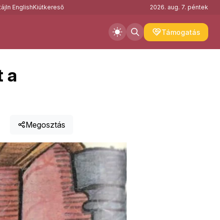
áj
In English
Kiútkereső
2026. aug. 7. péntek
Támogatás
t a
Megosztás