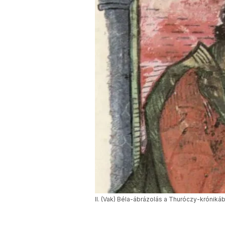
II. (Vak) Béla-ábrázolás a Thuróczy-króniká