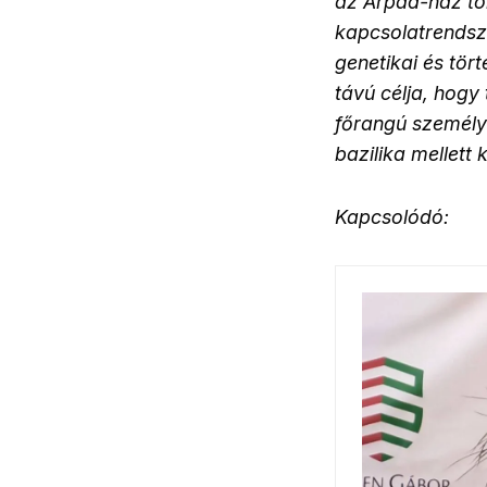
az Árpád-ház tö
kapcsolatrendsz
genetikai és tör
távú célja, hogy
főrangú személy
bazilika mellett
Kapcsolódó: