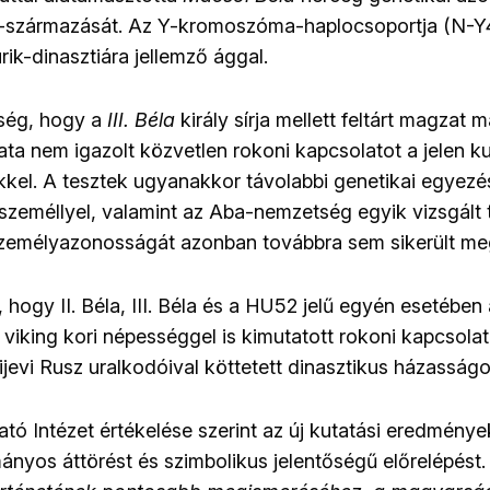
-származását. Az Y-kromoszóma-haplocsoportja (N-Y
ik-dinasztiára jellemző ággal.
ség, hogy a
III. Béla
király sírja mellett feltárt magzat
lata nem igazolt közvetlen rokoni kapcsolatot a jelen k
kel. A tesztek ugyanakkor távolabbi genetikai egyezés
személlyel, valamint az Aba-nemzetség egyik vizsgált 
személyazonosságát azonban továbbra sem sikerült me
 hogy II. Béla, III. Béla és a HU52 jelű egyén esetében
 viking kori népességgel is kimutatott rokoni kapcsola
jevi Rusz uralkodóival köttetett dinasztikus házasság
ó Intézet értékelése szerint az új kutatási eredménye
ányos áttörést és szimbolikus jelentőségű előrelépést. 