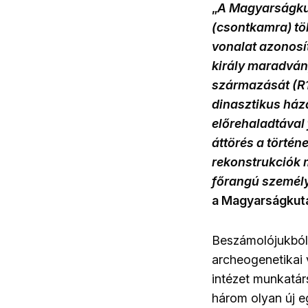
„
A Magyarságkut
(csontkamra) tö
vonalat azonosít
király maradvány
származását (R1a
dinasztikus háza
előrehaladtával 
áttörés a történ
rekonstrukciók 
főrangú személy
a Magyarságkut
Beszámolójukból 
archeogenetikai 
intézet munkatár
három olyan új eg