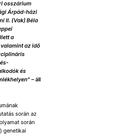
ri osszárium
ági Árpád-házi
 II. (Vak) Béla
eppei
lett a
 valamint az idő
ciplináris
nés-
alkodók és
emlékhelyen
” – áll
riumának
utatás során az
folyamat során
) genetikai