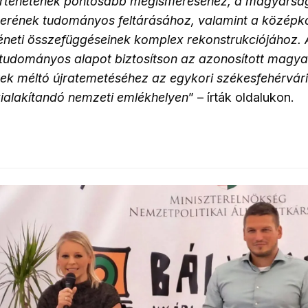
rténetének pontosabb megismeréséhez, a magyarság 
erének tudományos feltárásához, valamint a középko
téneti összefüggéseinek komplex rekonstrukciójához.
 tudományos alapot biztosítson az azonosított magyar
ek méltó újratemetéséhez az egykori székesfehérvár
 kialakítandó nemzeti emlékhelyen
” – írták oldalukon.