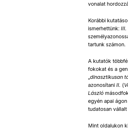
vonalat hordozzá
Korábbi kutatáso
ismerhettünk:
III
személyazonosság
tartunk számon.
A kutatók többfé
fokokat és a gene
„
dinasztikusan tá
azonosítani
II.
(
V
László
másodfokú
egyén apai ágon 
tudatosan vállal
Mint oldalukon ki