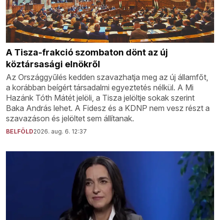
A Tisza-frakció szombaton dönt az új
köztársasági elnökről
Az Országgyűlés kedden szavazhatja meg az új államfőt,
a korábban beígért társadalmi egyeztetés nélkül. A Mi
Hazánk Tóth Mátét jelöli, a Tisza jelöltje sokak szerint
Baka András lehet. A Fidesz és a KDNP nem vesz részt a
szavazáson és jelöltet sem állítanak.
BELFÖLD
2026. aug. 6. 12:37