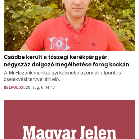
Csődbe került a tószegi kerékpárgyár,
négyszáz dolgozó megélhetése forog kockán
A Mi Hazánk munkaügyi kabinetje azonnali ötpontos
cselekvési tervvel állt elő.
BELFÖLD
2026. aug. 6. 14:47