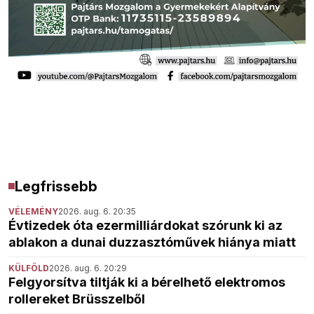
Legfrissebb
VÉLEMÉNY
2026. aug. 6. 20:35
Évtizedek óta ezermilliárdokat szórunk ki az
ablakon a dunai duzzasztóművek hiánya miatt
KÜLFÖLD
2026. aug. 6. 20:29
Felgyorsítva tiltják ki a bérelhető elektromos
rollereket Brüsszelből