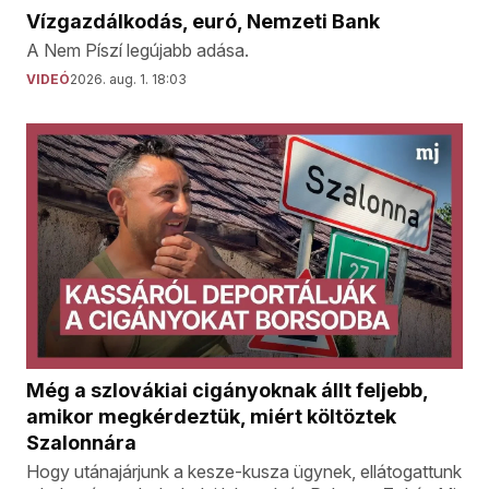
Vízgazdálkodás, euró, Nemzeti Bank
A Nem Píszí legújabb adása.
VIDEÓ
2026. aug. 1. 18:03
Még a szlovákiai cigányoknak állt feljebb,
amikor megkérdeztük, miért költöztek
Szalonnára
Hogy utánajárjunk a kesze-kusza ügynek, ellátogattunk