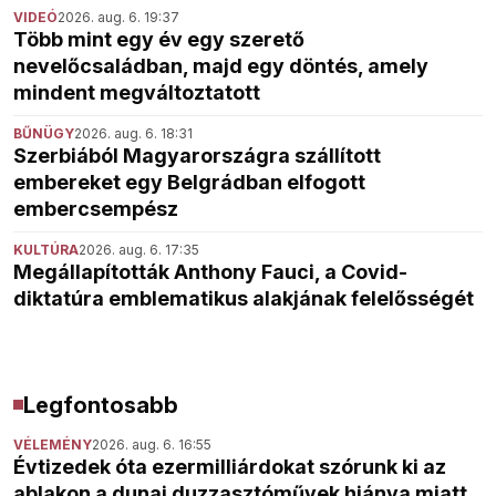
VIDEÓ
2026. aug. 6. 19:37
Több mint egy év egy szerető
nevelőcsaládban, majd egy döntés, amely
mindent megváltoztatott
BŰNÜGY
2026. aug. 6. 18:31
Szerbiából Magyarországra szállított
embereket egy Belgrádban elfogott
embercsempész
KULTÚRA
2026. aug. 6. 17:35
Megállapították Anthony Fauci, a Covid-
diktatúra emblematikus alakjának felelősségét
Legfontosabb
VÉLEMÉNY
2026. aug. 6. 16:55
Évtizedek óta ezermilliárdokat szórunk ki az
ablakon a dunai duzzasztóművek hiánya miatt