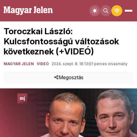
Toroczkai László:
Kulcsfontosságú változások
következnek (+VIDEÓ)
MAGYAR JELEN
VIDEÓ
2024. szept. 8. 18:13
1 perces olvasmány
Megosztás