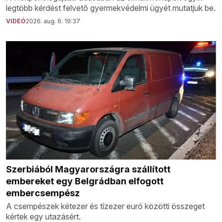
legtöbb kérdést felvető gyermekvédelmi ügyét mutatjuk be.
VIDEÓ
2026. aug. 6. 19:37
Szerbiából Magyarországra szállított
embereket egy Belgrádban elfogott
embercsempész
A csempészek kétezer és tízezer euró közötti összeget
kértek egy utazásért.