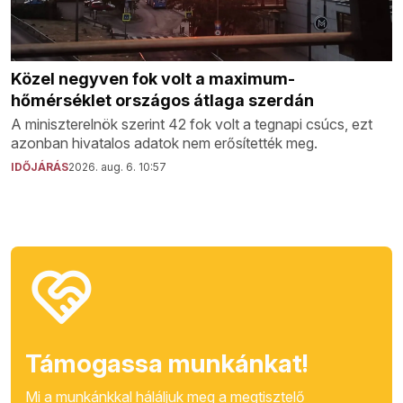
Közel negyven fok volt a maximum-
hőmérséklet országos átlaga szerdán
A miniszterelnök szerint 42 fok volt a tegnapi csúcs, ezt
azonban hivatalos adatok nem erősítették meg.
IDŐJÁRÁS
2026. aug. 6. 10:57
Támogassa munkánkat!
Mi a munkánkkal háláljuk meg a megtisztelő