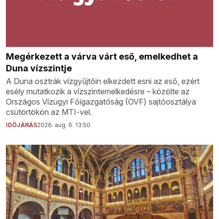
Megérkezett a várva várt eső, emelkedhet a
Duna vízszintje
A Duna osztrák vízgyűjtőin elkezdett esni az eső, ezért
esély mutatkozik a vízszintemelkedésre – közölte az
Országos Vízügyi Főigazgatóság (OVF) sajtóosztálya
csütörtökön az MTI-vel.
IDŐJÁRÁS
2026. aug. 6. 13:50