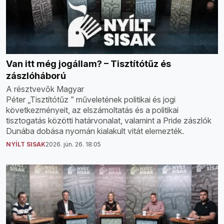
Van itt még jogállam? – Tisztítótűz és
zászlóháború
A résztvevők Magyar
Péter „Tisztítótűz ” műveletének politikai és jogi
következményeit, az elszámoltatás és a politikai
tisztogatás közötti határvonalat, valamint a Pride zászlók
Dunába dobása nyomán kialakult vitát elemezték.
NYÍLT SISAK
2026. jún. 26. 18:05