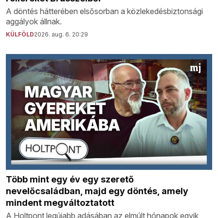
A döntés hátterében elsősorban a közlekedésbiztonsági
aggályok állnak.
KÜLFÖLD
2026. aug. 6. 20:29
Több mint egy év egy szerető
nevelőcsaládban, majd egy döntés, amely
mindent megváltoztatott
A Holtpont legújabb adásában az elmúlt hónapok egyik