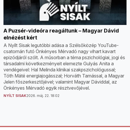
A Puzsér-videóra reagáltunk – Magyar Dávid
elnézést kért
A Nyílt Sisak legutóbbi adása a Szélsőközép YouTube-
csatornán futó Önkényes Mérvadó nagy vihart kavart
epizódjáról szólt. A műsorban a téma pszichológiai, jogi és
társadalmi következményeit elemezte Gulyás Anita a
vendégeivel: Hal Melinda klinikai szakpszichológussal;
Tóth Máté energiajogásszal; Horváth Tamással, a Magyar
Jelen főszerkesztőjével; valamint Magyar Dáviddal, az
Önkényes Mérvadó egyik résztvevőjével.
NYÍLT SISAK
2026. máj. 22. 18:02