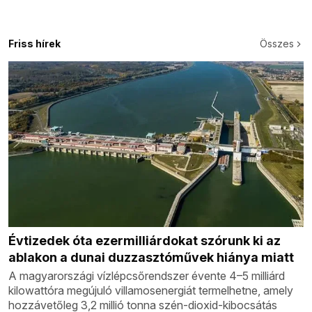
Friss hírek
Összes
Évtizedek óta ezermilliárdokat szórunk ki az
ablakon a dunai duzzasztóművek hiánya miatt
A magyarországi vízlépcsőrendszer évente 4–5 milliárd
kilowattóra megújuló villamosenergiát termelhetne, amely
hozzávetőleg 3,2 millió tonna szén-dioxid-kibocsátás