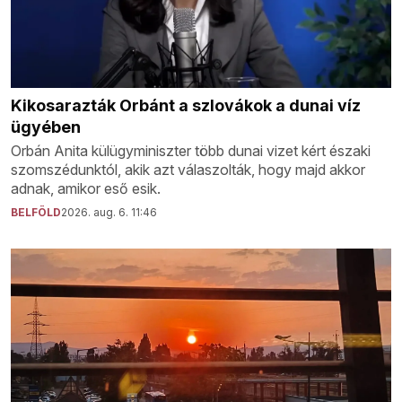
Kikosarazták Orbánt a szlovákok a dunai víz
ügyében
Orbán Anita külügyminiszter több dunai vizet kért északi
szomszédunktól, akik azt válaszolták, hogy majd akkor
adnak, amikor eső esik.
BELFÖLD
2026. aug. 6. 11:46