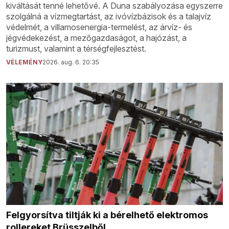
kiváltását tenné lehetővé. A Duna szabályozása egyszerre
szolgálná a vízmegtartást, az ivóvízbázisok és a talajvíz
védelmét, a villamosenergia-termelést, az árvíz- és
jégvédekezést, a mezőgazdaságot, a hajózást, a
turizmust, valamint a térségfejlesztést.
VÉLEMÉNY
2026. aug. 6. 20:35
Felgyorsítva tiltják ki a bérelhető elektromos
rollereket Brüsszelből