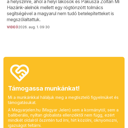
a helyszínre, ahol a helyi lakosok és Pakusza Zoltán Mi
Hazánk-alelnök mellett egy rögtönzött tolmács
segítségével a magyarul nem tudó betelepítetteket is
megszólaltattuk.
VIDEÓ
2026. aug. 1. 09:30
Támogassa munkánkat!
Mi a munkánkkal háláljuk meg a megtisztelő figyelmüket és
támogatásukat.
A Magyarjelen.hu (Magyar Jelen) sem a kormánytól, sem a
balliberális, nyíltan globalista ellenzéktől nem függ, ezért
mindkét oldalról őszintén tud írni, hírt közölni, oknyomozni,
igazságot feltárni.