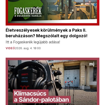
Életveszélyesek körülmények a Paks II.
beruházáson? Megszólalt egy dolgozó!
Itt a Fogaskerék legújabb adása!
VIDEÓ
2026. aug. 4. 18:00