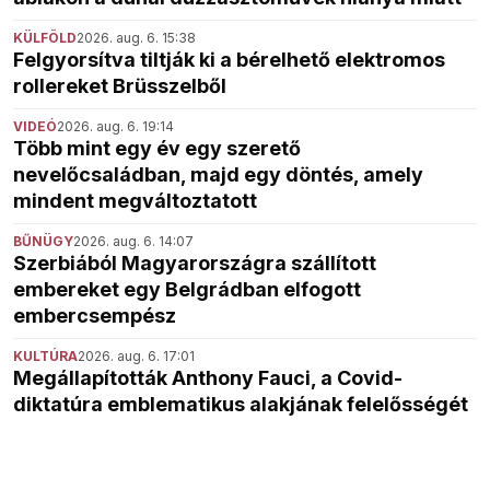
KÜLFÖLD
2026. aug. 6. 15:38
Felgyorsítva tiltják ki a bérelhető elektromos
rollereket Brüsszelből
VIDEÓ
2026. aug. 6. 19:14
Több mint egy év egy szerető
nevelőcsaládban, majd egy döntés, amely
mindent megváltoztatott
BŰNÜGY
2026. aug. 6. 14:07
Szerbiából Magyarországra szállított
embereket egy Belgrádban elfogott
embercsempész
KULTÚRA
2026. aug. 6. 17:01
Megállapították Anthony Fauci, a Covid-
diktatúra emblematikus alakjának felelősségét