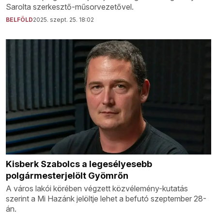
Sarolta szerkesztő-műsorvezetővel.
BELFÖLD
2025. szept. 25. 18:02
Kisberk Szabolcs a legesélyesebb
polgármesterjelölt Gyömrőn
A város lakói körében végzett közvélemény-kutatás
szerint a Mi Hazánk jelöltje lehet a befutó szeptember 28-
án.