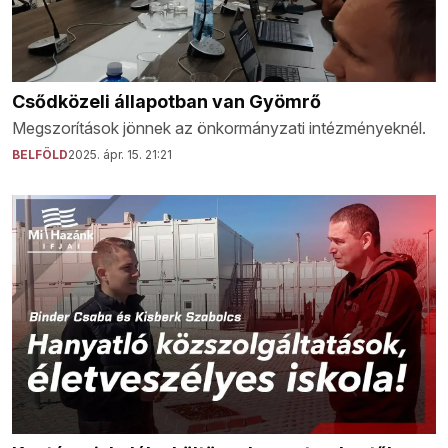
Csődközeli állapotban van Gyömrő
Megszorítások jönnek az önkormányzati intézményeknél.
BELFÖLD
2025. ápr. 15. 21:21