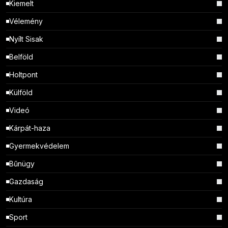
Kiemelt
Vélemény
Nyílt Sisak
Belföld
Holtpont
Külföld
Videó
Kárpát-haza
Gyermekvédelem
Bűnügy
Gazdaság
Kultúra
Sport