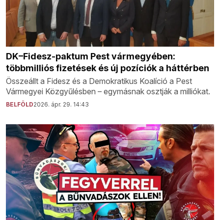
DK–Fidesz-paktum Pest vármegyében:
többmilliós fizetések és új pozíciók a háttérben
Összeállt a Fidesz és a Demokratikus Koalíció a Pest
Vármegyei Közgyűlésben – egymásnak osztják a milliókat.
BELFÖLD
2026. ápr. 29. 14:43