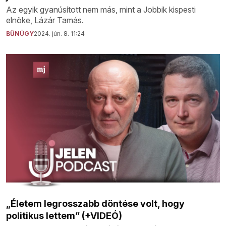
Az egyik gyanúsított nem más, mint a Jobbik kispesti
elnöke, Lázár Tamás.
BŰNÜGY
2024. jún. 8. 11:24
„Életem legrosszabb döntése volt, hogy
politikus lettem” (+VIDEÓ)