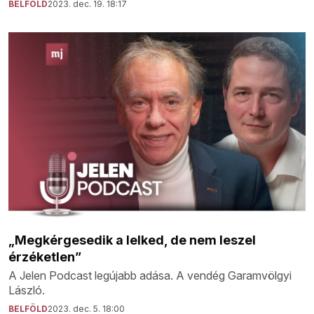
BELFÖLD
2023. dec. 19. 18:17
„Megkérgesedik a lelked, de nem leszel
érzéketlen”
A Jelen Podcast legújabb adása. A vendég Garamvölgyi
László.
BELFÖLD
2023. dec. 5. 18:00