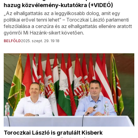
hazug közvélemény-kutatókra (+VIDEÓ)
„Az elhallgattatás az a leggyilkosabb dolog, amit egy
politikai erővel tenni lehet” – Toroczkai László parlamenti
felszólalása a cenzúra és az elhallgattatás ellenére aratott
gyömrői Mi Hazánk-sikert követően.
BELFÖLD
2025. szept. 29. 19:18
Toroczkai László is gratulált Kisberk