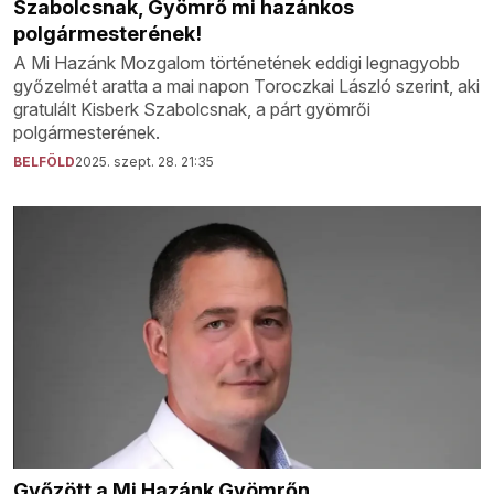
Szabolcsnak, Gyömrő mi hazánkos
polgármesterének!
A Mi Hazánk Mozgalom történetének eddigi legnagyobb
győzelmét aratta a mai napon Toroczkai László szerint, aki
gratulált Kisberk Szabolcsnak, a párt gyömrői
polgármesterének.
BELFÖLD
2025. szept. 28. 21:35
Győzött a Mi Hazánk Gyömrőn