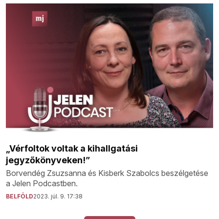
„Vérfoltok voltak a kihallgatási
jegyzőkönyveken!”
Borvendég Zsuzsanna és Kisberk Szabolcs beszélgetése
a Jelen Podcastben.
BELFÖLD
2023. júl. 9. 17:38