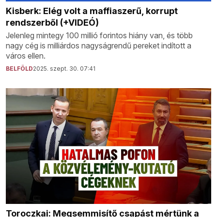
Kisberk: Elég volt a maffiaszerű, korrupt
rendszerből (+VIDEÓ)
Jelenleg mintegy 100 millió forintos hiány van, és több
nagy cég is milliárdos nagyságrendű pereket indított a
város ellen.
BELFÖLD
2025. szept. 30. 07:41
Toroczkai: Megsemmisítő csapást mértünk a