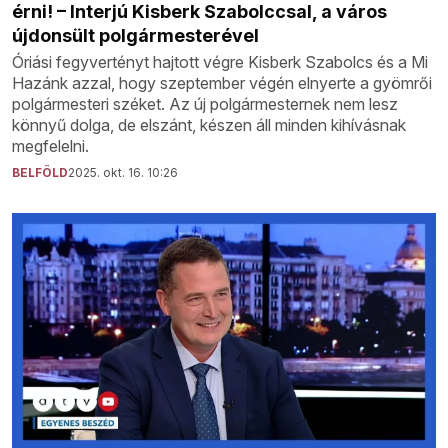
érni! – Interjú Kisberk Szabolccsal, a város
újdonsült polgármesterével
Óriási fegyvertényt hajtott végre Kisberk Szabolcs és a Mi
Hazánk azzal, hogy szeptember végén elnyerte a gyömrői
polgármesteri széket. Az új polgármesternek nem lesz
könnyű dolga, de elszánt, készen áll minden kihívásnak
megfelelni.
BELFÖLD
2025. okt. 16. 10:26