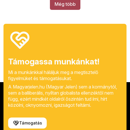
Még több
Támogassa munkánkat!
Mi a munkánkkal háláljuk meg a megtisztelő
figyelmüket és támogatásukat.
A Magyarjelen.hu (Magyar Jelen) sem a kormánytól,
sem a balliberális, nyíltan globalista ellenzéktől nem
függ, ezért mindkét oldalról őszintén tud írni, hírt
közölni, oknyomozni, igazságot feltárni.
Támogatás