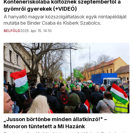
Konténeriskolába költöznek szeptembertől a
gyömrői gyerekek (+VIDEÓ)
A hanyatló magyar közszolgáltatások egyik mintapéldáját
mutatja be Binder Csaba és Kisberk Szabolcs.
BELFÖLD
2025. ápr. 15. 14:10
„Jusson börtönbe minden állatkínzó!" –
Monoron tüntetett a Mi Hazánk