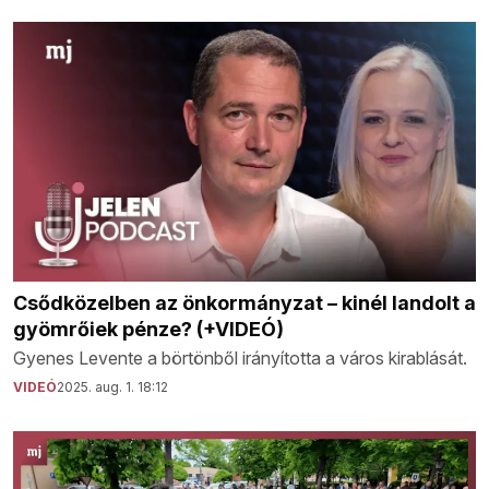
Csődközelben az önkormányzat – kinél landolt a
gyömrőiek pénze? (+VIDEÓ)
Gyenes Levente a börtönből irányította a város kirablását.
VIDEÓ
2025. aug. 1. 18:12