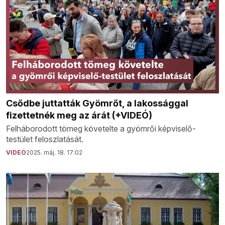
Csődbe juttatták Gyömrőt, a lakossággal
fizettetnék meg az árát (+VIDEÓ)
Felháborodott tömeg követelte a gyömrői képviselő-
testület feloszlatását.
VIDEÓ
2025. máj. 18. 17:02