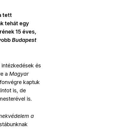
 tett
k tehát egy
rének 15 éves,
gyobb
Budapest
i intézkedések és
re a
Magyar
rofonvégre kaptuk
int
ot is, de
esterével is.
rmekvédelem a
a stábunknak