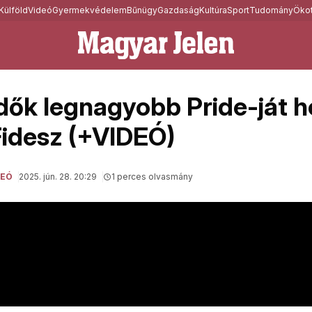
Külföld
Videó
Gyermekvédelem
Bűnügy
Gazdaság
Kultúra
Sport
Tudomány
Ökot
dők legnagyobb Pride-ját h
Fidesz (+VIDEÓ)
DEÓ
2025. jún. 28. 20:29
1 perces olvasmány