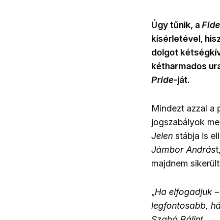
Úgy tűnik, a
Fid
kísérletével, hi
dolgot kétségkí
kétharmados ura
Pride
-ját.
Mindezt azzal a 
jogszabályok meg
Jelen
stábja is e
Jámbor András
t
majdnem sikerül
„
Ha elfogadjuk 
legfontosabb, hát
Szabó Bálint
.