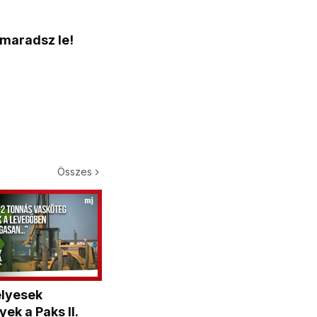
 maradsz le!
Összes
élyesek
ek a Paks II.