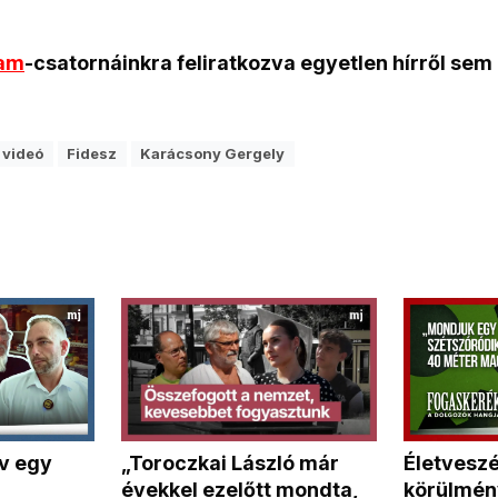
ram
-csatornáinkra feliratkozva egyetlen hírről sem
videó
Fidesz
Karácsony Gergely
v egy
„Toroczkai László már
Életvesz
évekkel ezelőtt mondta,
körülmény