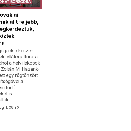
ovákiai
ak állt feljebb,
egkérdeztük,
töztek
ra
árjunk a kesze-
k, ellátogattunk a
ahol a helyi lakosok
 Zoltán Mi Hazánk-
lett egy rögtönzött
ítségével a
em tudó
eket is
ttuk.
ug. 1. 09:30