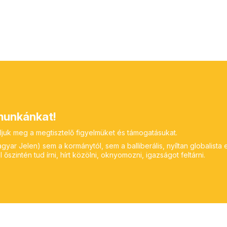
unkánkat!
ljuk meg a megtisztelő figyelmüket és támogatásukat.
yar Jelen) sem a kormánytól, sem a balliberális, nyíltan globalista 
 őszintén tud írni, hírt közölni, oknyomozni, igazságot feltárni.