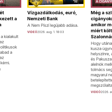
ét
Vízgazdálkodás, euró,
Még a szl
kezett a
Nemzeti Bank
cigányokn
a
amikor m
A Nem Píszí legújabb adása.
miért köl
e
VIDEÓ
2026. aug. 1. 18:03
a kialakult
Szalonná
 az
Hogy utánaj
litikusok
kusza ügyne
zabad a
helyszínre, 
az
és Pakusza
érni.
alelnök mel
tolmács seg
3
magyarul n
betelepített
megszólalta
VIDEÓ
2026. a