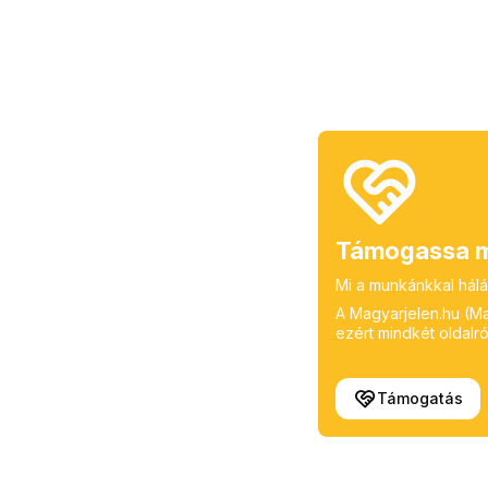
Támogassa m
Mi a munkánkkal hálá
A Magyarjelen.hu (Mag
ezért mindkét oldalról
Támogatás