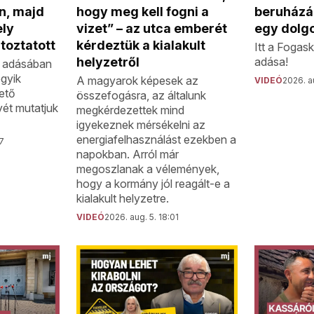
n, majd
hogy meg kell fogni a
beruházá
ely
vizet” – az utca emberét
egy dolg
toztatott
kérdeztük a kialakult
Itt a Fogas
helyzetről
adása!
b adásában
gyik
A magyarok képesek az
VIDEÓ
2026. a
vető
összefogásra, az általunk
ét mutatjuk
megkérdezettek mind
igyekeznek mérsékelni az
energiafelhasználást ezekben a
37
napokban. Arról már
megoszlanak a vélemények,
hogy a kormány jól reagált-e a
kialakult helyzetre.
VIDEÓ
2026. aug. 5. 18:01