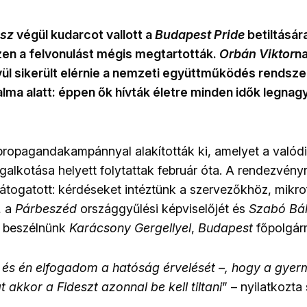
esz
végül kudarcot vallott a
Budapest Pride
betiltására
szen a felvonulást mégis megtartották.
Orbán Viktor
na
vül sikerült elérnie a nemzeti együttműködés rendsze
lma alatt: éppen ők hívták életre minden idők legna
propagandakampánnyal alakították ki, amelyet a valód
alkotása helyett folytattak február óta. A rendezvény
llátogatott: kérdéseket intéztünk a szervezőkhöz, mik
, a
Párbeszéd
országgyűlési képviselőjét és
Szabó Bál
t beszélnünk
Karácsony Gergellyel
,
Budapest
főpolgárm
– és én elfogadom a hatóság érvelését –, hogy a gye
 akkor a Fideszt azonnal be kell tiltani
” – nyilatkozt