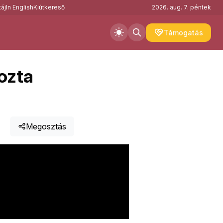
áj
In English
Kiútkereső
2026. aug. 7. péntek
Támogatás
ozta
Megosztás