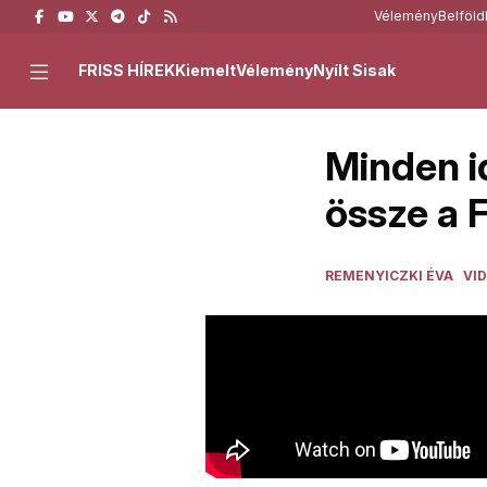
Vélemény
Belföld
FRISS HÍREK
Kiemelt
Vélemény
Nyílt Sisak
Minden i
össze a 
REMENYICZKI ÉVA
VI