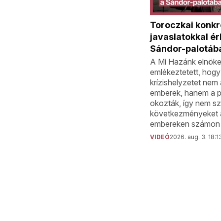
Toroczkai konkr
javaslatokkal ér
Sándor-palotáb
A Mi Hazánk elnök
emlékeztetett, hogy 
krízishelyzetet nem
emberek, hanem a po
okozták, így nem s
következményeket 
embereken számon k
VIDEÓ
2026. aug. 3. 18:1