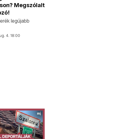
son? Megszólalt
ozó!
kerék legújabb
ug. 4. 18:00