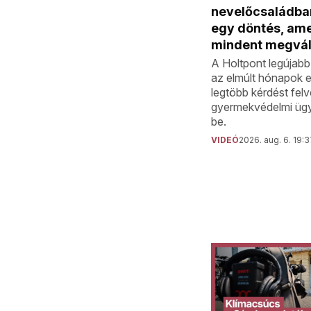
nevelőcsaládba
egy döntés, am
mindent megvál
A Holtpont legújab
az elmúlt hónapok e
legtöbb kérdést fel
gyermekvédelmi ügy
be.
VIDEÓ
2026. aug. 6. 19: