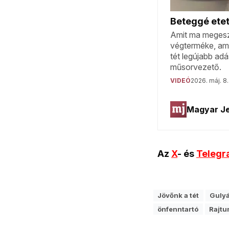
Az
X
- és
Teleg
Jövőnk a tét
Gulyá
önfenntartó
Rajtu