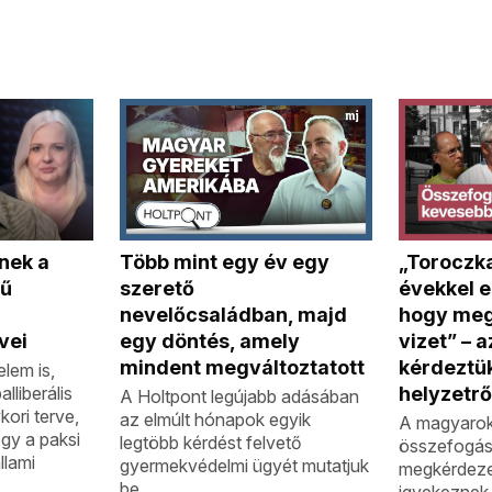
nek a
Több mint egy év egy
„Toroczka
mű
szerető
évekkel e
nevelőcsaládban, majd
hogy meg 
vei
egy döntés, amely
vizet” – 
mindent megváltoztatott
kérdeztük
elem is,
lliberális
helyzetrő
A Holtpont legújabb adásában
ori terve,
az elmúlt hónapok egyik
A magyarok
ogy a paksi
legtöbb kérdést felvető
összefogásr
llami
gyermekvédelmi ügyét mutatjuk
megkérdeze
be.