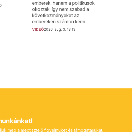
emberek, hanem a politikusok
00
okozták, így nem szabad a
következményeket az
embereken számon kérni.
VIDEÓ
2026. aug. 3. 18:13
unkánkat!
ljuk meg a megtisztelő figyelmüket és támogatásukat.