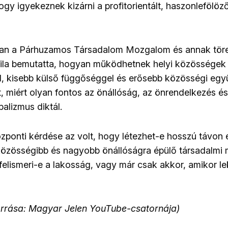
gy igyekeznek kizárni a profitorientált, haszonlefölöző
ban a Párhuzamos Társadalom Mozgalom és annak töre
ttila bemutatta, hogyan működhetnek helyi közössége
l, kisebb külső függőséggel és erősebb közösségi egy
lt, miért olyan fontos az önállóság, az önrendelkezés é
alizmus diktál.
zponti kérdése az volt, hogy létezhet-e hosszú távon
közösségibb és nagyobb önállóságra épülő társadalmi mo
felismeri-e a lakosság, vagy már csak akkor, amikor le
forrása: Magyar Jelen YouTube-csatornája)