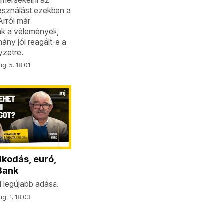
mérsékelni az
asználást ezekben a
rról már
k a vélemények,
ány jól reagált-e a
lyzetre.
g. 5. 18:01
kodás, euró,
Bank
 legújabb adása.
g. 1. 18:03