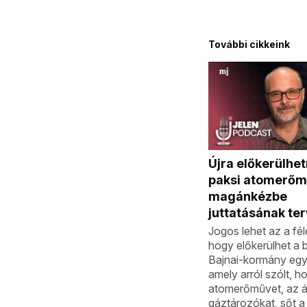
További cikkeink
Újra előkerülhet
paksi atomerő
magánkézbe
juttatásának ter
Jogos lehet az a fél
hogy előkerülhet a ba
Bajnai-kormány egyk
amely arról szólt, h
atomerőművet, az á
gáztározókat, sőt a