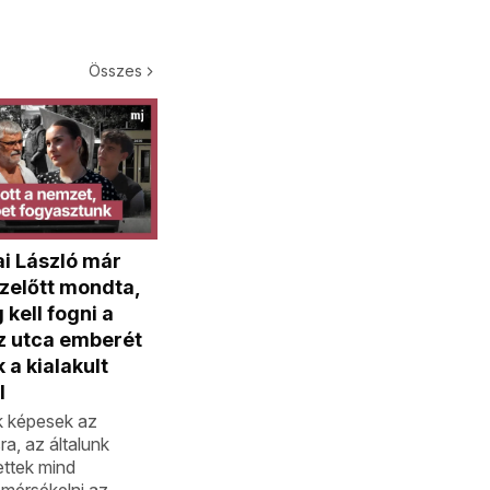
Összes
i László már
zelőtt mondta,
kell fogni a
az utca emberét
 a kialakult
l
 képesek az
a, az általunk
ttek mind