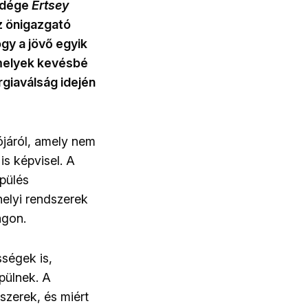
ndége
Ertsey
z önigazgató
gy a jövő egyik
amelyek kevésbé
rgiaválság idején
ójáról, amely nem
is képvisel. A
pülés
helyi rendszerek
ágon.
ségek is,
pülnek. A
zerek, és miért