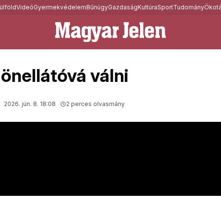
ülföld
Videó
Gyermekvédelem
Bűnügy
Gazdaság
Kultúra
Sport
Tudomány
Ökotá
 önellátóvá válni
2026. jún. 8. 18:08
2 perces olvasmány