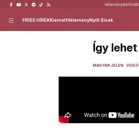
Vélemény
Belföld
K
FRISS HÍREK
Kiemelt
Vélemény
Nyílt Sisak
Így lehet
MAGYAR JELEN
VIDEÓ