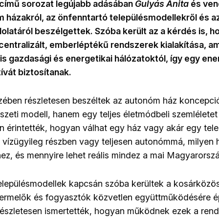
című sorozat legújabb adásában
Gulyás Anita
és ve
 házakról, az önfenntartó településmodellekről és a
latáról beszélgettek. Szóba került az a kérdés is, ho
ecentralizált, emberléptékű rendszerek kialakítása, 
is gazdasági és energetikai hálózatoktól, így egy ene
tívát biztosítanak.
zében részletesen beszéltek az autonóm ház koncepci
zeti modell, hanem egy teljes életmódbeli szemléletet 
n érintették, hogyan válhat egy ház vagy akár egy tele
s vízügyileg részben vagy teljesen autonómmá, milyen 
z, és mennyire lehet reális mindez a mai Magyarorsz
elepülésmodellek kapcsán szóba kerültek a kosárközös
termelők és fogyasztók közvetlen együttműködésére é
észletesen ismertették, hogyan működnek ezek a rends