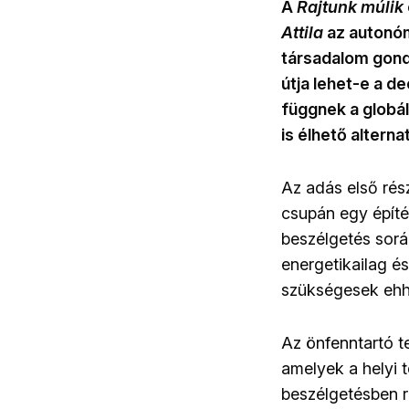
A
Rajtunk múlik
Attila
az autonóm
társadalom gondo
útja lehet-e a d
függnek a globál
is élhető alterna
Az adás első rés
csupán egy építés
beszélgetés sorá
energetikailag é
szükségesek ehhe
Az önfenntartó t
amelyek a helyi 
beszélgetésben r