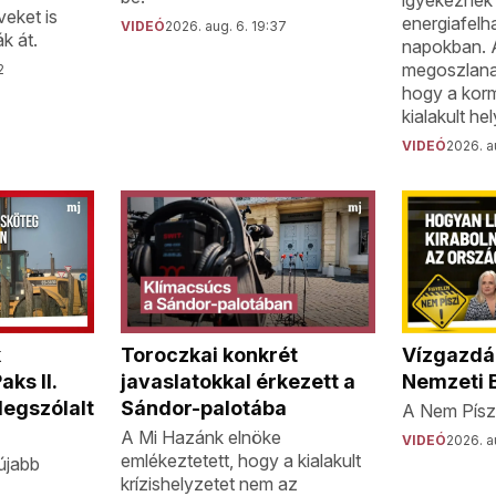
igyekeznek 
eket is
energiafelh
VIDEÓ
2026. aug. 6. 19:37
k át.
napokban. A
megoszlana
2
hogy a korm
kialakult he
VIDEÓ
2026. au
k
Toroczkai konkrét
Vízgazdál
ks II.
javaslatokkal érkezett a
Nemzeti 
egszólalt
Sándor-palotába
A Nem Píszí
A Mi Hazánk elnöke
VIDEÓ
2026. au
emlékeztetett, hogy a kialakult
újabb
krízishelyzetet nem az