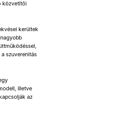
 közvetítői
kvései kerültek
k nagyobb
üttműködéssel,
s a szuverenitás
 egy
dell, illetve
kapcsolják az