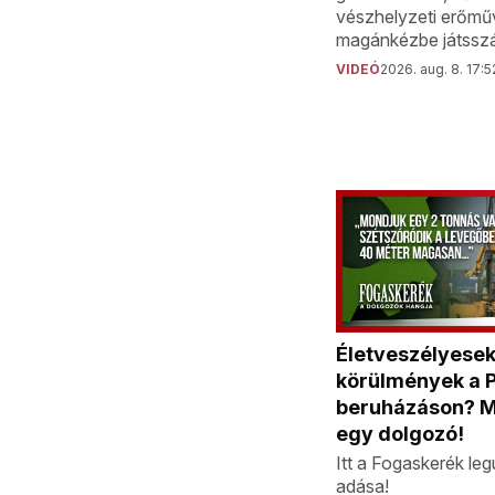
vészhelyzeti erőműv
magánkézbe játsszá
VIDEÓ
2026. aug. 8. 17:5
Életveszélyese
körülmények a Pa
beruházáson? M
egy dolgozó!
Itt a Fogaskerék leg
adása!