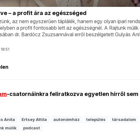
ram
-csatornáinkra feliratkozva egyetlen hírről sem
s Anita
Ertsey Attila
autonómház
település
társadalom
nk múlik
podcast