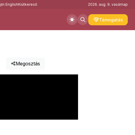
j
In English
Kiútkereső
2026. aug. 9. vasárnap
Támogatás
Megosztás