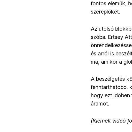
fontos elemük, ho
szereplőket.
Az utolsó blokk
szóba. Ertsey A
önrendelkezésse
és arról is beszé
ma, amikor a glob
A beszélgetés kö
fenntarthatóbb, 
hogy ezt időben 
áramot.
(Kiemelt videó 