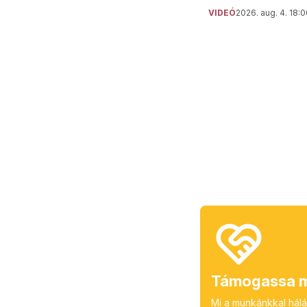
VIDEÓ
2026. aug. 4. 18:
Támogassa m
Mi a munkánkkal hálá