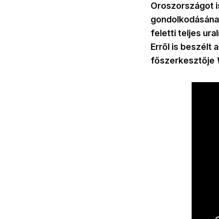
Oroszországot is
gondolkodásának
feletti teljes ur
Erről is beszélt 
főszerkesztője