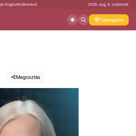
j
In English
Kiútkereső
2026. aug. 6. csütörtök
Támogatás
Megosztás