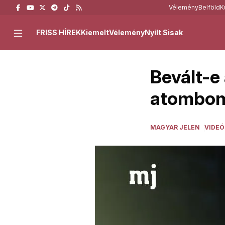
Vélemény
Belföld
K
FRISS HÍREK
Kiemelt
Vélemény
Nyílt Sisak
Bevált-e
atombom
MAGYAR JELEN
VIDEÓ