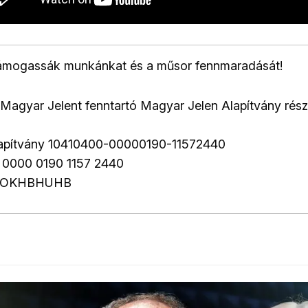
támogassák munkánkat és a műsor fennmaradását!
Magyar Jelent fenntartó Magyar Jelen Alapítvány rés
lapítvány 10410400-00000190-11572440
 0000 0190 1157 2440
: OKHBHUHB