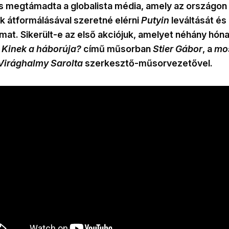
 megtámadta a globalista média, amely az országon b
 átformálásával szeretné elérni
Putyin
leváltását és 
almat. Sikerült-e az első akciójuk, amelyet néhány hóna
a
Kinek a háborúja?
című műsorban
Stier Gábor
, a
mo
Virághalmy Sarolta
szerkesztő-műsorvezetővel.