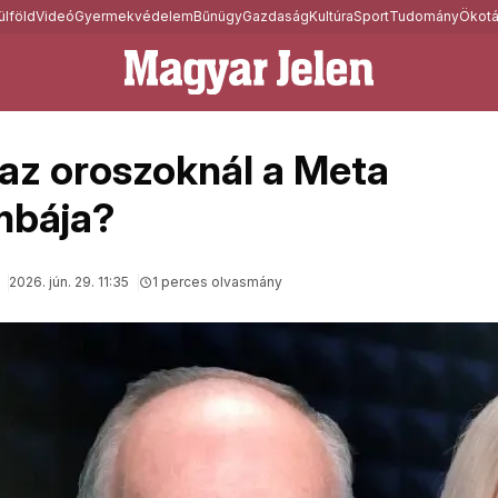
ülföld
Videó
Gyermekvédelem
Bűnügy
Gazdaság
Kultúra
Sport
Tudomány
Ökotá
 az oroszoknál a Meta
bája?
2026. jún. 29. 11:35
1 perces olvasmány