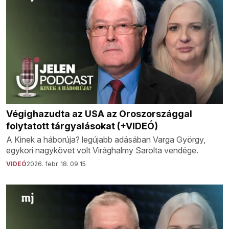
Végighazudta az USA az Oroszországgal
folytatott tárgyalásokat (+VIDEÓ)
A Kinek a háborúja? legújabb adásában Varga György,
egykori nagykövet volt Virághalmy Sarolta vendége.
VIDEÓ
2026. febr. 18. 09:15