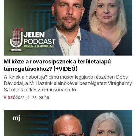
Mi köze a rovarcsipsznek a területalapú
támogatásokhoz? (+VIDEÓ)
A Kinek a háborúja? című műsor legújabb részében Dócs
Dáviddal, a Mi Hazánk alelnökével beszélgetett Virághalmy
Sarolta szerkesztő-műsorvezető.
VIDEÓ
2025. júl. 23. 08:06