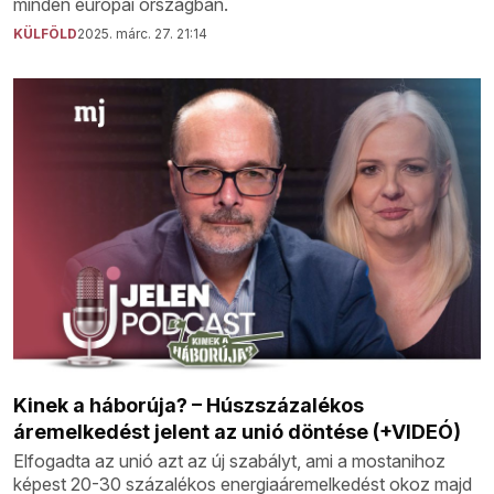
minden európai országban.
KÜLFÖLD
2025. márc. 27. 21:14
Kinek a háborúja? – Húszszázalékos
áremelkedést jelent az unió döntése (+VIDEÓ)
Elfogadta az unió azt az új szabályt, ami a mostanihoz
képest 20-30 százalékos energiaáremelkedést okoz majd