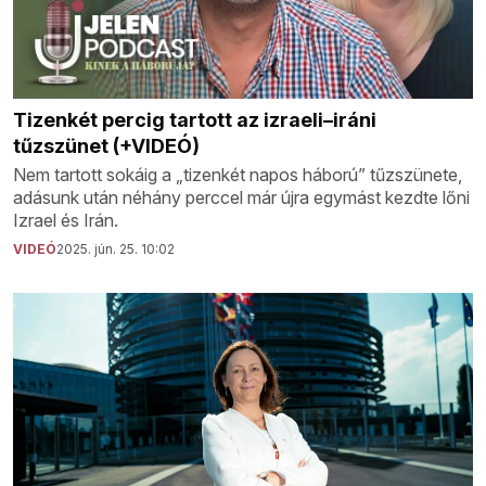
Tizenkét percig tartott az izraeli–iráni
tűzszünet (+VIDEÓ)
Nem tartott sokáig a „tizenkét napos háború” tűzszünete,
adásunk után néhány perccel már újra egymást kezdte lőni
Izrael és Irán.
VIDEÓ
2025. jún. 25. 10:02