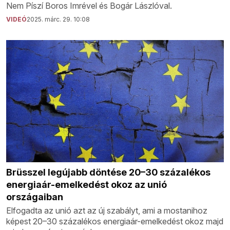
Nem Píszí Boros Imrével és Bogár Lászlóval.
VIDEÓ
2025. márc. 29. 10:08
Brüsszel legújabb döntése 20–30 százalékos
energiaár-emelkedést okoz az unió
országaiban
Elfogadta az unió azt az új szabályt, ami a mostanihoz
képest 20–30 százalékos energiaár-emelkedést okoz majd