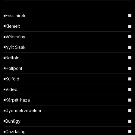
Friss hírek
Kiemelt
Vélemény
Nyílt Sisak
Belföld
Holtpont
Külföld
Videó
Kárpát-haza
Gyermekvédelem
Bűnügy
Gazdaság