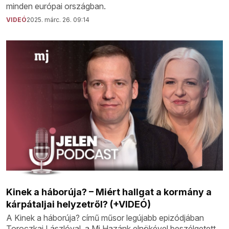
minden európai országban.
VIDEÓ
2025. márc. 26. 09:14
Kinek a háborúja? – Miért hallgat a kormány a
kárpátaljai helyzetről? (+VIDEÓ)
A Kinek a háborúja? című műsor legújabb epizódjában
Toroczkai Lászlóval, a Mi Hazánk elnökével beszélgetett