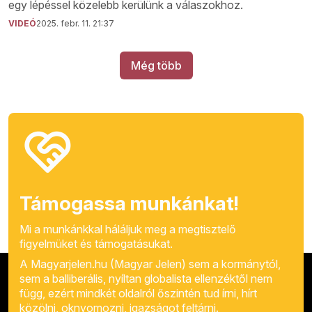
egy lépéssel közelebb kerülünk a válaszokhoz.
VIDEÓ
2025. febr. 11. 21:37
Még több
Támogassa munkánkat!
Mi a munkánkkal háláljuk meg a megtisztelő
figyelmüket és támogatásukat.
A Magyarjelen.hu (Magyar Jelen) sem a kormánytól,
sem a balliberális, nyíltan globalista ellenzéktől nem
függ, ezért mindkét oldalról őszintén tud írni, hírt
közölni, oknyomozni, igazságot feltárni.