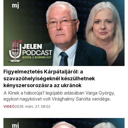
Figyelmeztetés Kárpátaljáról: a
szavazóhelyiségeknél készülhetnek
kényszersorozásra az ukránok
A Kinek a háborúja? legújabb adásában Varga György,
egykori nagykövet volt Virághalmy Sarolta vendége.
VIDEÓ
2026. márc. 27. 08:02