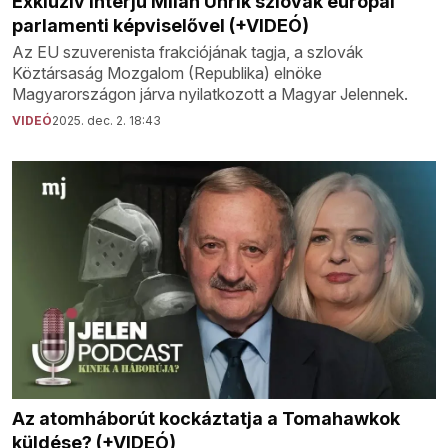
Exkluzív interjú Milan Uhrík szlovák európai
parlamenti képviselővel (+VIDEÓ)
Az EU szuverenista frakciójának tagja, a szlovák
Köztársaság Mozgalom (Republika) elnöke
Magyarországon járva nyilatkozott a Magyar Jelennek.
VIDEÓ
2025. dec. 2. 18:43
Az atomháborút kockáztatja a Tomahawkok
küldése? (+VIDEÓ)