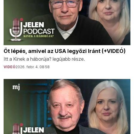
Öt lépés, amivel az USA legyőzi Iránt (+VIDEÓ)
Itt a Kinek a háborúja? legújabb része.
VIDEÓ
2026. febr. 4. 08:58