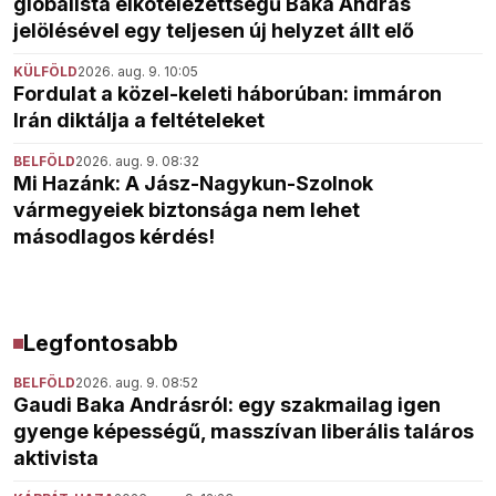
globalista elkötelezettségű Baka András
jelölésével egy teljesen új helyzet állt elő
KÜLFÖLD
2026. aug. 9. 10:05
Fordulat a közel-keleti háborúban: immáron
Irán diktálja a feltételeket
BELFÖLD
2026. aug. 9. 08:32
Mi Hazánk: A Jász-Nagykun-Szolnok
vármegyeiek biztonsága nem lehet
másodlagos kérdés!
Legfontosabb
BELFÖLD
2026. aug. 9. 08:52
Gaudi Baka Andrásról: egy szakmailag igen
gyenge képességű, masszívan liberális taláros
aktivista