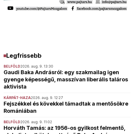
Legfrissebb
BELFÖLD
2026. aug. 9. 13:30
Gaudi Baka Andrásról: egy szakmailag igen
gyenge képességű, masszívan liberális taláros
aktivista
KÁRPÁT-HAZA
2026. aug. 9. 12:27
Fejszékkel és kövekkel támadtak a mentősökre
Romániában
BELFÖLD
2026. aug. 9. 11:02
Horváth Tamás: az 1956-os gyilkost felmentő,