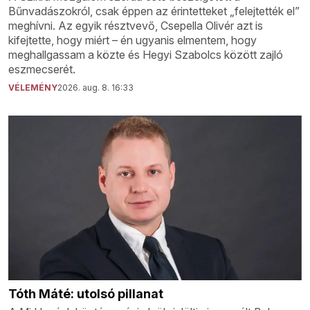
Bűnvadászokról, csak éppen az érintetteket „felejtették el”
meghívni. Az egyik résztvevő, Csepella Olivér azt is
kifejtette, hogy miért – én ugyanis elmentem, hogy
meghallgassam a közte és Hegyi Szabolcs között zajló
eszmecserét.
VÉLEMÉNY
2026. aug. 8. 16:33
Tóth Máté: utolsó pillanat