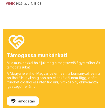
VIDEÓ
2026. aug. 1. 18:03
Támogassa munkánkat!
Mi a munkánkkal háláljuk meg a megtisztelő figyelmüket és
támogatásukat.
A Magyarjelen.hu (Magyar Jelen) sem a kormánytól, sem a
balliberális, nyíltan globalista ellenzéktől nem függ, ezért
mindkét oldalról őszintén tud írni, hírt közölni, oknyomozni,
igazságot feltárni.
Támogatás