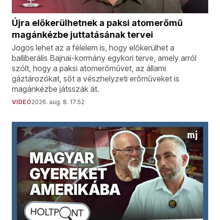
Újra előkerülhetnek a paksi atomerőmű
magánkézbe juttatásának tervei
Jogos lehet az a félelem is, hogy előkerülhet a
balliberális Bajnai-kormány egykori terve, amely arról
szólt, hogy a paksi atomerőművet, az állami
gáztározókat, sőt a vészhelyzeti erőműveket is
magánkézbe játsszák át.
VIDEÓ
2026. aug. 8. 17:52