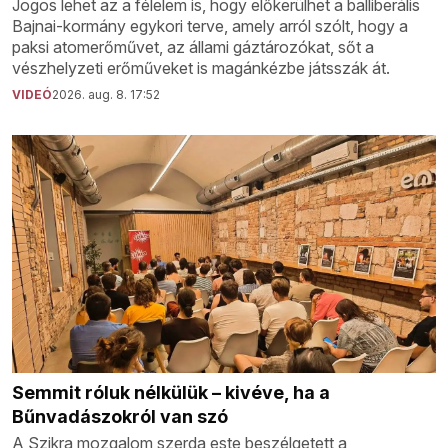
Jogos lehet az a félelem is, hogy előkerülhet a balliberális
Bajnai-kormány egykori terve, amely arról szólt, hogy a
paksi atomerőművet, az állami gáztározókat, sőt a
vészhelyzeti erőműveket is magánkézbe játsszák át.
VIDEÓ
2026. aug. 8. 17:52
Semmit róluk nélkülük – kivéve, ha a
Bűnvadászokról van szó
A Szikra mozgalom szerda este beszélgetett a