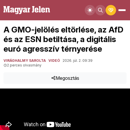
A GMO-jelölés eltörlése, az AfD
és az ESN betiltása, a digitális
euró agresszív térnyerése
VIRÁGHALMY SAROLTA
VIDEÓ
2026. júl. 2. 09:39
2 perces olvasmány
Megosztás