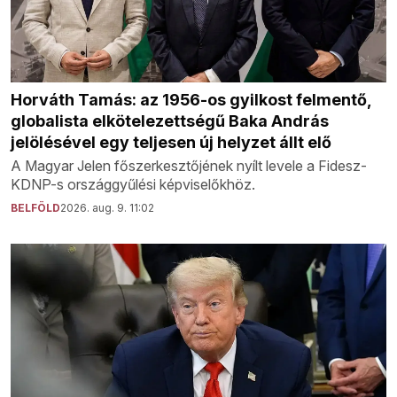
Horváth Tamás: az 1956-os gyilkost felmentő,
globalista elkötelezettségű Baka András
jelölésével egy teljesen új helyzet állt elő
A Magyar Jelen főszerkesztőjének nyílt levele a Fidesz-
KDNP-s országgyűlési képviselőkhöz.
BELFÖLD
2026. aug. 9. 11:02