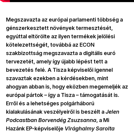
Megszavazta az európai parlamenti többség a
génszerkesztett növények termesztését,
egyúttal eltörölte az ilyen termékek jelölési
kötelezettségét, továbbá az ECON
szakbizottság megszavazta a digitális euró
tervezetét, amely így újabb lépést tett a
bevezetés felé. A Tisza képviselői igennel
szavaztak ezekben a kérdésekben, mint
ahogyan abban is, hogy eközben megemeljék az
európai pártok – így a Tisza – támogatását is.
Erről és a lehetséges polgárháború
kialakulásának veszélyeiről is beszélt a
Jelen
Podcastban
Borvendég Zsuzsanna
, a Mi
Hazánk EP-képviselője
Virághalmy Sarolta