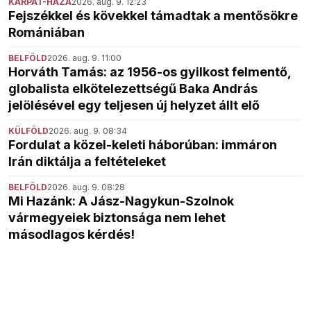
KÁRPÁT-HAZA
2026. aug. 9. 12:23
Fejszékkel és kövekkel támadtak a mentősökre
Romániában
BELFÖLD
2026. aug. 9. 11:00
Horváth Tamás: az 1956-os gyilkost felmentő,
globalista elkötelezettségű Baka András
jelölésével egy teljesen új helyzet állt elő
KÜLFÖLD
2026. aug. 9. 08:34
Fordulat a közel-keleti háborúban: immáron
Irán diktálja a feltételeket
BELFÖLD
2026. aug. 9. 08:28
Mi Hazánk: A Jász-Nagykun-Szolnok
vármegyeiek biztonsága nem lehet
másodlagos kérdés!