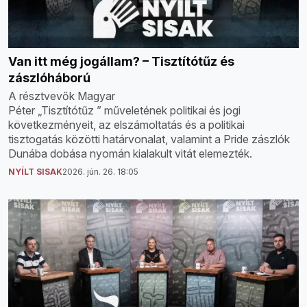
Van itt még jogállam? – Tisztítótűz és
zászlóháború
A résztvevők Magyar
Péter „Tisztítótűz ” műveletének politikai és jogi
következményeit, az elszámoltatás és a politikai
tisztogatás közötti határvonalat, valamint a Pride zászlók
Dunába dobása nyomán kialakult vitát elemezték.
NYÍLT SISAK
2026. jún. 26. 18:05