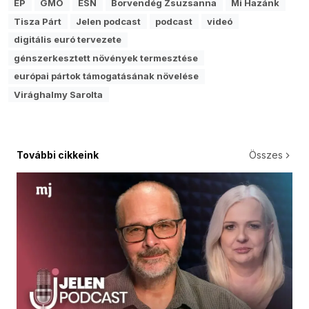
EP
GMO
ESN
Borvendég Zsuzsanna
Mi Hazánk
Tisza Párt
Jelen podcast
podcast
videó
digitális euró tervezete
génszerkesztett növények termesztése
európai pártok támogatásának növelése
Virághalmy Sarolta
További cikkeink
Összes