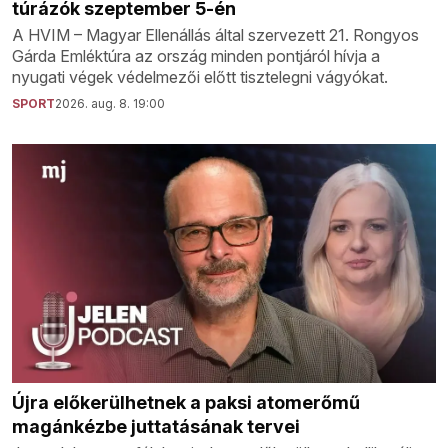
túrázók szeptember 5-én
A HVIM – Magyar Ellenállás által szervezett 21. Rongyos
Gárda Emléktúra az ország minden pontjáról hívja a
nyugati végek védelmezői előtt tisztelegni vágyókat.
SPORT
2026. aug. 8. 19:00
Újra előkerülhetnek a paksi atomerőmű
magánkézbe juttatásának tervei