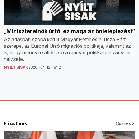
„Miniszterelnök úrtól ez maga az önleleplezés!”
Az adásban szóba került Magyar Péter és a Tisza Párt
szerepe, az Európai Unió migrációs politikája, valamint az
is, hogy mennyire átlátható a magyar politikai elit vagyoni
helyzete.
NYÍLT SISAK
2026. jún. 12. 18:12
Friss hírek
Összes