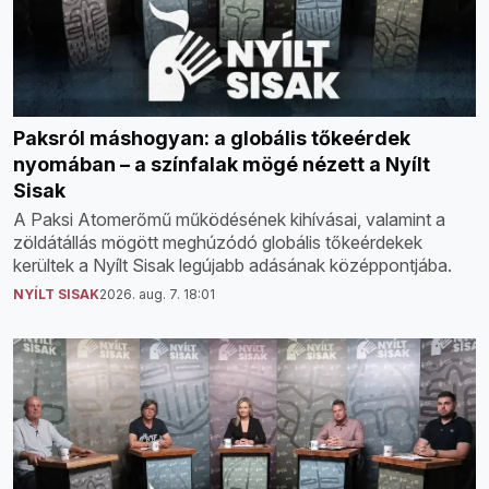
Paksról máshogyan: a globális tőkeérdek
nyomában – a színfalak mögé nézett a Nyílt
Sisak
A Paksi Atomerőmű működésének kihívásai, valamint a
zöldátállás mögött meghúzódó globális tőkeérdekek
kerültek a Nyílt Sisak legújabb adásának középpontjába.
NYÍLT SISAK
2026. aug. 7. 18:01