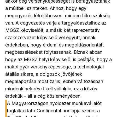
akkor cég versenyképességét is befagyasztanák
a múltbeli szinteken. Ahhoz, hogy egy
megegyezés létrejöhessen, minden félre szükség
van. A cégvezetés várja a tárgyalóasztalhoz az
MGSZ képviselőit, a másik két reprezentatív
szakszervezet képviselőivel együtt, annak
érdekében, hogy érdemi és megoldásorientált
megbeszéléseket folytassanak. Bíznak abban
hogy az MGSZ helyi képviselői is belátják, hogy a
makói gyár versenyképessége, a technológiai
átállás sikere, a dolgozók jövőjének
megalapozása most zajlik, ebben változásban
mindenkinek részt kell vállalnia, ez a közös
érdekük - áll a cég közleményében.
A Magyarországon nyolcezer munkavállalót
foglalkoztató Continental honlapja szerint a