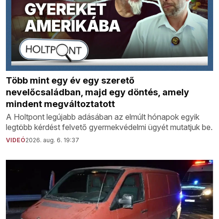
Több mint egy év egy szerető
nevelőcsaládban, majd egy döntés, amely
mindent megváltoztatott
A Holtpont legújabb adásában az elmúlt hónapok egyik
legtöbb kérdést felvető gyermekvédelmi ügyét mutatjuk be.
VIDEÓ
2026. aug. 6. 19:37