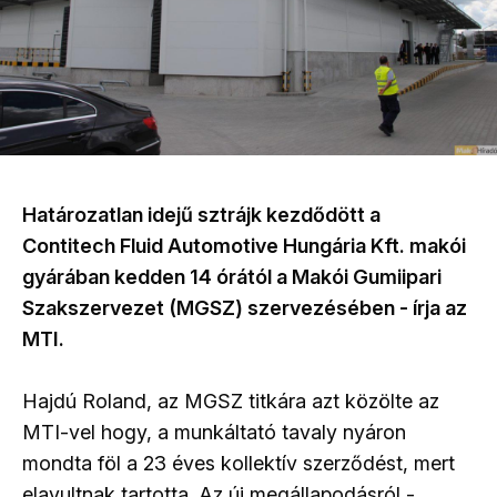
Határozatlan idejű sztrájk kezdődött a
Contitech Fluid Automotive Hungária Kft. makói
gyárában kedden 14 órától a Makói Gumiipari
Szakszervezet (MGSZ) szervezésében - írja az
MTI.
Hajdú Roland, az MGSZ titkára azt közölte az
MTI-vel hogy, a munkáltató tavaly nyáron
mondta föl a 23 éves kollektív szerződést, mert
elavultnak tartotta. Az új megállapodásról -