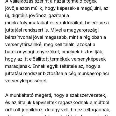
A vállalkozás szerint a hazai termelő cégek
jövője azon múlik, hogy képesek-e megújulni, az
új, digitális jövőhöz igazítani a
munkafolyamataikat és struktúráikat, beleértve a
juttatási rendszert is. Mivel a magyarországi
bérszínvonal jóval magasabb, mint a régióban a
versenytársainké, meg kell találni azokat a
hatékonysági tényezőket, amelyek biztosítják,
hogy az itt előállított termékek versenyképesek
maradjanak. Ennek egyik feltétele az, hogy a
juttatási rendszer biztosítsa a cég munkaerőpiaci
versenyképességét.
A munkáltató megérti, hogy a szakszervezetek,
és az általuk képviseltek ragaszkodnak a múltból
örökölt jogaikhoz, de úgy véli, ha ezt elfogadnák,