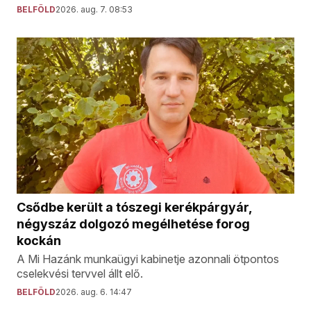
BELFÖLD
2026. aug. 7. 08:53
Csődbe került a tószegi kerékpárgyár,
négyszáz dolgozó megélhetése forog
kockán
A Mi Hazánk munkaügyi kabinetje azonnali ötpontos
cselekvési tervvel állt elő.
BELFÖLD
2026. aug. 6. 14:47