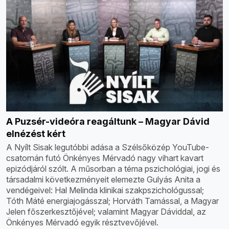
A Puzsér-videóra reagáltunk – Magyar Dávid
elnézést kért
A Nyílt Sisak legutóbbi adása a Szélsőközép YouTube-
csatornán futó Önkényes Mérvadó nagy vihart kavart
epizódjáról szólt. A műsorban a téma pszichológiai, jogi és
társadalmi következményeit elemezte Gulyás Anita a
vendégeivel: Hal Melinda klinikai szakpszichológussal;
Tóth Máté energiajogásszal; Horváth Tamással, a Magyar
Jelen főszerkesztőjével; valamint Magyar Dáviddal, az
Önkényes Mérvadó egyik résztvevőjével.