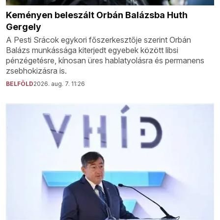
Keményen beleszált Orbán Balázsba Huth
Gergely
A Pesti Srácok egykori főszerkesztője szerint Orbán
Balázs munkássága kiterjedt egyebek között libsi
pénzégetésre, kínosan üres hablatyolásra és permanens
zsebhokizásra is.
BELFÖLD
2026. aug. 7. 11:26