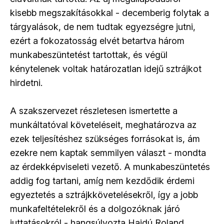
kisebb megszakításokkal - decemberig folytak a
tárgyalások, de nem tudtak egyezségre jutni,
ezért a fokozatosság elvét betartva három
munkabeszüntetést tartottak, és végül
kénytelenek voltak határozatlan idejű sztrájkot
hirdetni.
A szakszervezet részletesen ismertette a
munkáltatóval követeléseit, meghatározva az
ezek teljesítéshez szükséges forrásokat is, ám
ezekre nem kaptak semmilyen választ - mondta
az érdekképviseleti vezető. A munkabeszüntetés
addig fog tartani, amíg nem kezdődik érdemi
egyeztetés a sztrájkkövetelésekről, így a jobb
munkafeltételekről és a dolgozóknak járó
juttatásokról - hangsúlyozta Hajdú Roland.