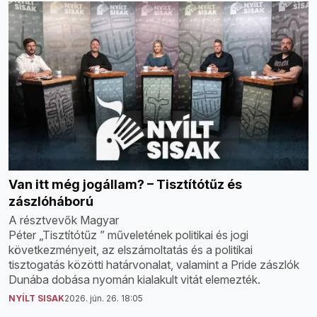
Van itt még jogállam? – Tisztítótűz és
zászlóháború
A résztvevők Magyar
Péter „Tisztítótűz ” műveletének politikai és jogi
következményeit, az elszámoltatás és a politikai
tisztogatás közötti határvonalat, valamint a Pride zászlók
Dunába dobása nyomán kialakult vitát elemezték.
NYÍLT SISAK
2026. jún. 26. 18:05