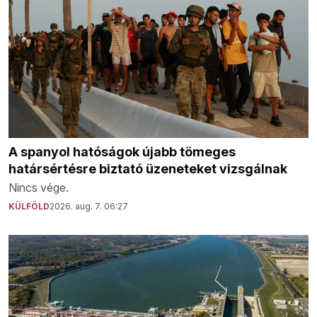
A spanyol hatóságok újabb tömeges
határsértésre biztató üzeneteket vizsgálnak
Nincs vége.
KÜLFÖLD
2026. aug. 7. 06:27