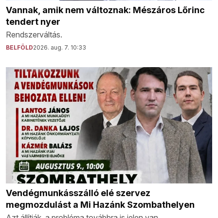
Vannak, amik nem változnak: Mészáros Lőrinc
tendert nyer
Rendszerváltás.
BELFÖLD
2026. aug. 7. 10:33
Vendégmunkásszálló elé szervez
megmozdulást a Mi Hazánk Szombathelyen
Azt állítják, a probléma továbbra is jelen van.