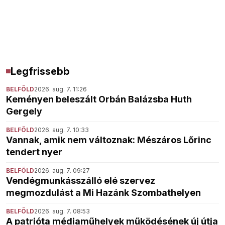
Legfrissebb
BELFÖLD
2026. aug. 7. 11:26
Keményen beleszált Orbán Balázsba Huth
Gergely
BELFÖLD
2026. aug. 7. 10:33
Vannak, amik nem változnak: Mészáros Lőrinc
tendert nyer
BELFÖLD
2026. aug. 7. 09:27
Vendégmunkásszálló elé szervez
megmozdulást a Mi Hazánk Szombathelyen
BELFÖLD
2026. aug. 7. 08:53
A patrióta médiaműhelyek működésének új útja