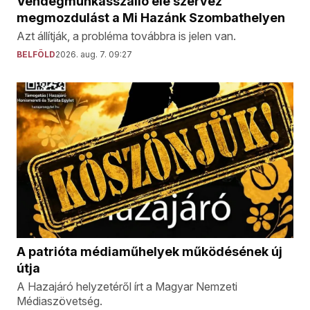
Vendégmunkásszálló elé szervez
megmozdulást a Mi Hazánk Szombathelyen
Azt állítják, a probléma továbbra is jelen van.
BELFÖLD
2026. aug. 7. 09:27
A patrióta médiaműhelyek működésének új
útja
A Hazajáró helyzetéről írt a Magyar Nemzeti
Médiaszövetség.