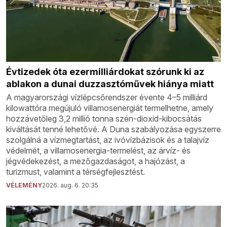
Évtizedek óta ezermilliárdokat szórunk ki az
ablakon a dunai duzzasztóművek hiánya miatt
A magyarországi vízlépcsőrendszer évente 4–5 milliárd
kilowattóra megújuló villamosenergiát termelhetne, amely
hozzávetőleg 3,2 millió tonna szén-dioxid-kibocsátás
kiváltását tenné lehetővé. A Duna szabályozása egyszerre
szolgálná a vízmegtartást, az ivóvízbázisok és a talajvíz
védelmét, a villamosenergia-termelést, az árvíz- és
jégvédekezést, a mezőgazdaságot, a hajózást, a
turizmust, valamint a térségfejlesztést.
VÉLEMÉNY
2026. aug. 6. 20:35