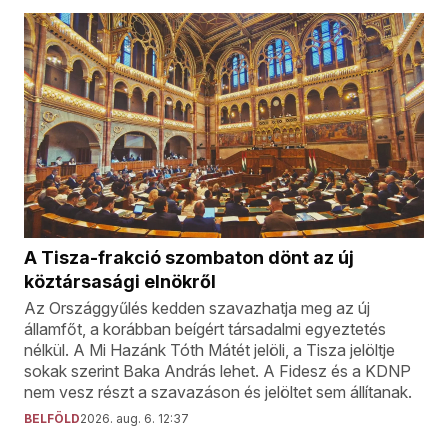
A Tisza-frakció szombaton dönt az új
köztársasági elnökről
Az Országgyűlés kedden szavazhatja meg az új
államfőt, a korábban beígért társadalmi egyeztetés
nélkül. A Mi Hazánk Tóth Mátét jelöli, a Tisza jelöltje
sokak szerint Baka András lehet. A Fidesz és a KDNP
nem vesz részt a szavazáson és jelöltet sem állítanak.
BELFÖLD
2026. aug. 6. 12:37