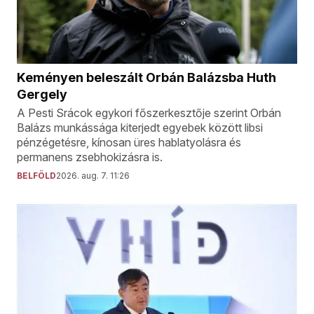
Keményen beleszált Orbán Balázsba Huth
Gergely
A Pesti Srácok egykori főszerkesztője szerint Orbán
Balázs munkássága kiterjedt egyebek között libsi
pénzégetésre, kínosan üres hablatyolásra és
permanens zsebhokizásra is.
BELFÖLD
2026. aug. 7. 11:26