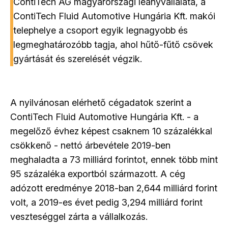
ContiTech AG magyarországi leányvállalata, a
ContiTech Fluid Automotive Hungária Kft. makói
telephelye a csoport egyik legnagyobb és
legmeghatározóbb tagja, ahol hűtő-fűtő csövek
gyártását és szerelését végzik.
A nyilvánosan elérhető cégadatok szerint a
ContiTech Fluid Automotive Hungária Kft. - a
megelőző évhez képest csaknem 10 százalékkal
csökkenő - nettó árbevétele 2019-ben
meghaladta a 73 milliárd forintot, ennek több mint
95 százaléka exportból származott. A cég
adózott eredménye 2018-ban 2,644 milliárd forint
volt, a 2019-es évet pedig 3,294 milliárd forint
veszteséggel zárta a vállalkozás.