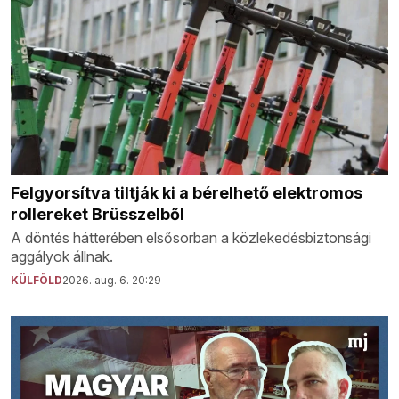
Felgyorsítva tiltják ki a bérelhető elektromos
rollereket Brüsszelből
A döntés hátterében elsősorban a közlekedésbiztonsági
aggályok állnak.
KÜLFÖLD
2026. aug. 6. 20:29