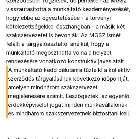
szerződésben rögzítsék, de pénteken az MGSZ
visszautasította a munkáltató kezdeményezését,
hogy ebbe az egyeztetésébe - a törvényi
kötelezettségekkel összhangban - a másik két
szakszervezetet is bevonják. Az MGSZ ismét
felállt a tárgyalóasztaltól anélkül, hogy a
munkáltató megoszthatta volna a helyzet
rendezésére vonatkozó konstruktív javaslatait.
A munkáltató kedd délutánra tűzte ki a kollektív
szerződés tárgyalásának következő időpontját,
amelyen mindhárom szakszervezet
megjelenésére számít. Leszögezték, az egyenlő
érdekképviselet jogát minden munkavállalónak
és mindhárom szakszervezetnek biztosítani kell.