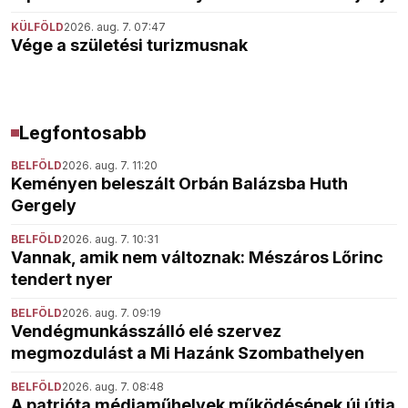
KÜLFÖLD
2026. aug. 7. 07:47
Vége a születési turizmusnak
Legfontosabb
BELFÖLD
2026. aug. 7. 11:20
Keményen beleszált Orbán Balázsba Huth
Gergely
BELFÖLD
2026. aug. 7. 10:31
Vannak, amik nem változnak: Mészáros Lőrinc
tendert nyer
BELFÖLD
2026. aug. 7. 09:19
Vendégmunkásszálló elé szervez
megmozdulást a Mi Hazánk Szombathelyen
BELFÖLD
2026. aug. 7. 08:48
A patrióta médiaműhelyek működésének új útja