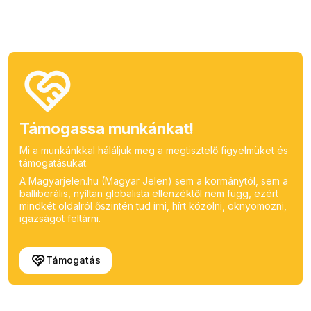
Támogassa munkánkat!
Mi a munkánkkal háláljuk meg a megtisztelő figyelmüket és
támogatásukat.
A Magyarjelen.hu (Magyar Jelen) sem a kormánytól, sem a
balliberális, nyíltan globalista ellenzéktől nem függ, ezért
mindkét oldalról őszintén tud írni, hírt közölni, oknyomozni,
igazságot feltárni.
Támogatás