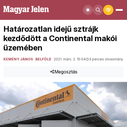
Határozatlan idejű sztrájk
kezdődött a Continental makói
üzemében
KEMÉNY JÁNOS
BELFÖLD
2021. márc. 2. 15:04
3 perces olvasmány
Megosztás