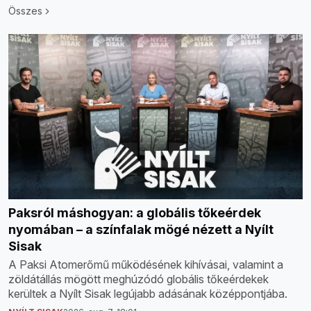
Összes
Paksról máshogyan: a globális tőkeérdek
nyomában – a színfalak mögé nézett a Nyílt
Sisak
A Paksi Atomerőmű működésének kihívásai, valamint a
zöldátállás mögött meghúzódó globális tőkeérdekek
kerültek a Nyílt Sisak legújabb adásának középpontjába.