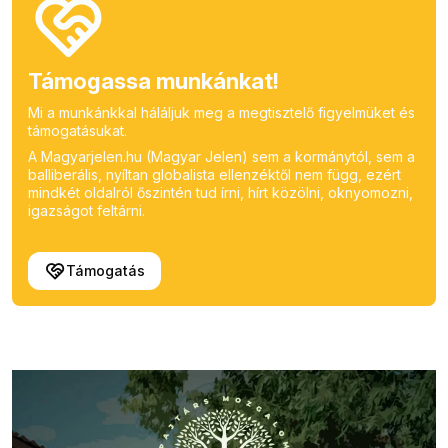
Támogassa munkánkat!
Mi a munkánkkal háláljuk meg a megtisztelő figyelmüket és
támogatásukat.
A Magyarjelen.hu (Magyar Jelen) sem a kormánytól, sem a
balliberális, nyíltan globalista ellenzéktől nem függ, ezért
mindkét oldalról őszintén tud írni, hírt közölni, oknyomozni,
igazságot feltárni.
Támogatás