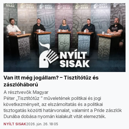
Van itt még jogállam? – Tisztítótűz és
zászlóháború
A résztvevők Magyar
Péter „Tisztítótűz ” műveletének politikai és jogi
következményeit, az elszámoltatás és a politikai
tisztogatás közötti határvonalat, valamint a Pride zászlók
Dunába dobása nyomán kialakult vitát elemezték.
NYÍLT SISAK
2026. jún. 26. 18:05