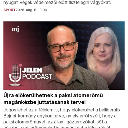
nyugati végek védelmezői előtt tisztelegni vágyókat.
SPORT
2026. aug. 8. 19:00
Újra előkerülhetnek a paksi atomerőmű
magánkézbe juttatásának tervei
Jogos lehet az a félelem is, hogy előkerülhet a balliberális
Bajnai-kormány egykori terve, amely arról szólt, hogy a
paksi atomerőművet, az állami gáztározókat, sőt a
vészhelyzeti erőműveket is magánkézbe játsszák át.