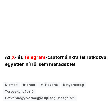
Az
X
- és
Telegram
-csatornáinkra feliratkozva
egyetlen hírről sem maradsz le!
Kiemelt
trianon
Mi Hazánk
Betyársereg
Toroczkai László
Hatvannégy Vármegye Ifjúsági Mozgalom