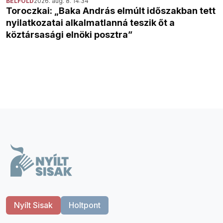
BELFÖLD
2026. aug. 8. 14:34
Toroczkai: „Baka András elmúlt időszakban tett
nyilatkozatai alkalmatlanná teszik őt a
köztársasági elnöki posztra”
Nyílt Sisak
Holtpont