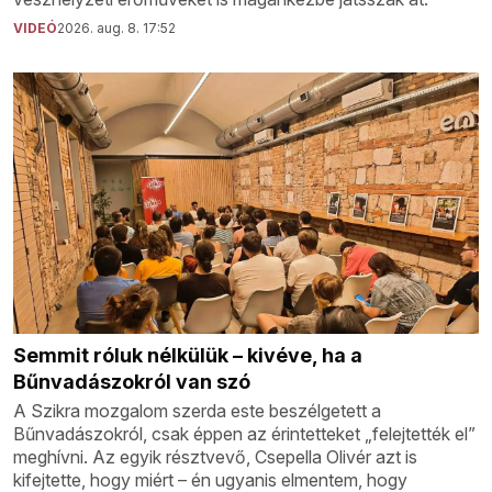
VIDEÓ
2026. aug. 8. 17:52
Semmit róluk nélkülük – kivéve, ha a
Bűnvadászokról van szó
A Szikra mozgalom szerda este beszélgetett a
Bűnvadászokról, csak éppen az érintetteket „felejtették el”
meghívni. Az egyik résztvevő, Csepella Olivér azt is
kifejtette, hogy miért – én ugyanis elmentem, hogy