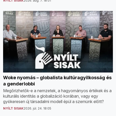
NYÍLT SISAK
2026. aug. 7. 18:01
Woke nyomás – globalista kultúragyilkosság és
a genderlobbi
Megőrizhetők-e a nemzetek, a hagyományos értékek és a
kulturális identitás a globalizáció korában, vagy egy
gyökeresen új társadalmi modell épül a szemünk előtt?
NYÍLT SISAK
2026. júl. 24. 18:05