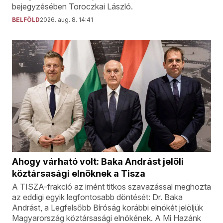
bejegyzésében Toroczkai László.
BELFÖLD
2026. aug. 8. 14:41
Ahogy várható volt: Baka Andrást jelöli
köztársasági elnöknek a Tisza
A TISZA-frakció az imént titkos szavazással meghozta
az eddigi egyik legfontosabb döntését: Dr. Baka
Andrást, a Legfelsőbb Bíróság korábbi elnökét jelöljük
Magyarország köztársasági elnökének. A Mi Hazánk