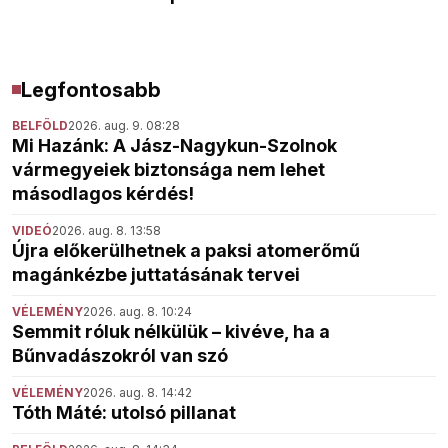
Legfontosabb
BELFÖLD
2026. aug. 9. 08:28
Mi Hazánk: A Jász-Nagykun-Szolnok
vármegyeiek biztonsága nem lehet
másodlagos kérdés!
VIDEÓ
2026. aug. 8. 13:58
Újra előkerülhetnek a paksi atomerőmű
magánkézbe juttatásának tervei
VÉLEMÉNY
2026. aug. 8. 10:24
Semmit róluk nélkülük – kivéve, ha a
Bűnvadászokról van szó
VÉLEMÉNY
2026. aug. 8. 14:42
Tóth Máté: utolsó pillanat