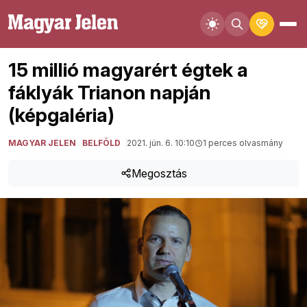
15 millió magyarért égtek a
fáklyák Trianon napján
(képgaléria)
MAGYAR JELEN
BELFÖLD
2021. jún. 6. 10:10
1 perces olvasmány
Megosztás