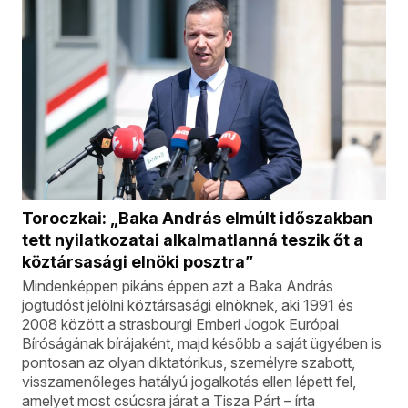
Toroczkai: „Baka András elmúlt időszakban
tett nyilatkozatai alkalmatlanná teszik őt a
köztársasági elnöki posztra”
Mindenképpen pikáns éppen azt a Baka András
jogtudóst jelölni köztársasági elnöknek, aki 1991 és
2008 között a strasbourgi Emberi Jogok Európai
Bíróságának bírájaként, majd később a saját ügyében is
pontosan az olyan diktatórikus, személyre szabott,
visszamenőleges hatályú jogalkotás ellen lépett fel,
amelyet most csúcsra járat a Tisza Párt – írta