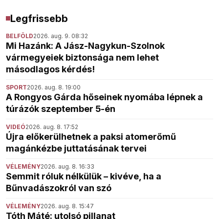
Legfrissebb
BELFÖLD
2026. aug. 9. 08:32
Mi Hazánk: A Jász-Nagykun-Szolnok
vármegyeiek biztonsága nem lehet
másodlagos kérdés!
SPORT
2026. aug. 8. 19:00
A Rongyos Gárda hőseinek nyomába lépnek a
túrázók szeptember 5-én
VIDEÓ
2026. aug. 8. 17:52
Újra előkerülhetnek a paksi atomerőmű
magánkézbe juttatásának tervei
VÉLEMÉNY
2026. aug. 8. 16:33
Semmit róluk nélkülük – kivéve, ha a
Bűnvadászokról van szó
VÉLEMÉNY
2026. aug. 8. 15:47
Tóth Máté: utolsó pillanat