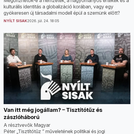
Megőrizhetők-e a nemzetek, a hagyományos értékek és a
kulturális identitás a globalizáció korában, vagy egy
gyökeresen új társadalmi modell épül a szemünk előtt?
NYÍLT SISAK
2026. júl. 24. 18:05
Van itt még jogállam? – Tisztítótűz és
zászlóháború
A résztvevők Magyar
Péter „Tisztítótűz ” műveletének politikai és jogi