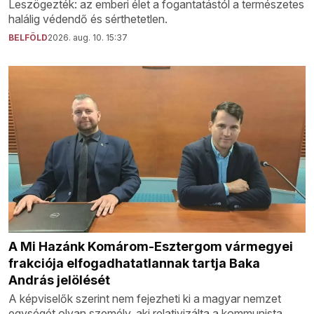
Leszögezték: az emberi élet a fogantatástól a természetes
halálig védendő és sérthetetlen.
BELFÖLD
2026. aug. 10. 15:37
A Mi Hazánk Komárom-Esztergom vármegyei
frakciója elfogadhatatlannak tartja Baka
András jelölését
A képviselők szerint nem fejezheti ki a magyar nemzet
egységét olyan személy, aki relativizálta a kommunista