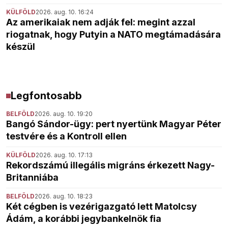
KÜLFÖLD
2026. aug. 10. 16:24
Az amerikaiak nem adják fel: megint azzal
riogatnak, hogy Putyin a NATO megtámadására
készül
Legfontosabb
BELFÖLD
2026. aug. 10. 19:20
Bangó Sándor-ügy: pert nyertünk Magyar Péter
testvére és a Kontroll ellen
KÜLFÖLD
2026. aug. 10. 17:13
Rekordszámú illegális migráns érkezett Nagy-
Britanniába
BELFÖLD
2026. aug. 10. 18:23
Két cégben is vezérigazgató lett Matolcsy
Ádám, a korábbi jegybankelnök fia