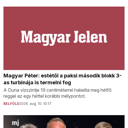
Magyar Péter: estétől a paksi második blokk 3-
as turbinája is termelni fog
A Duna vízszintje 19 centiméterrel haladta meg hétfő
reggel az egy héttel korábbi mélypontot.
BELFÖLD
2026. aug. 10. 10:17