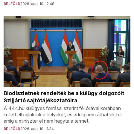
BELFÖLD
2026. aug. 10. 12:48
Biodíszletnek rendelték be a külügy dolgozóit
Szijjártó sajtótájékoztatóira
A 444.hu külügyes forrásai szerint fél órával korábban
kellett elfoglalniuk a helyüket, és addig nem állhattak fel,
amíg a miniszter el nem hagyta a termet.
BELFÖLD
2026. aug. 10. 11:34