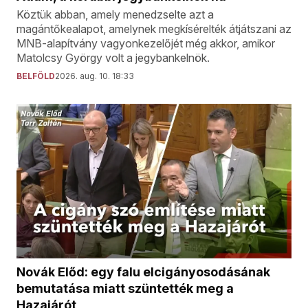
Köztük abban, amely menedzselte azt a
magántőkealapot, amelynek megkísérelték átjátszani az
MNB-alapítvány vagyonkezelőjét még akkor, amikor
Matolcsy György volt a jegybankelnök.
BELFÖLD
2026. aug. 10. 18:33
Novák Előd: egy falu elcigányosodásának
bemutatása miatt szüntették meg a
Hazajárót