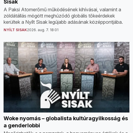
Sisak
A Paksi Atomerőmű működésének kihívásai, valamint a
zöldátállás mögött meghúzódó globális tőkeérdekek
kerültek a Nyílt Sisak legújabb adásának középpontjába.
NYÍLT SISAK
2026. aug. 7. 18:01
Woke nyomás – globalista kultúragyilkosság és
a genderlobbi