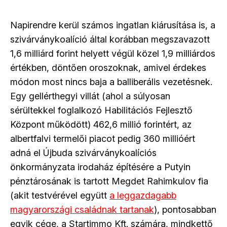
Napirendre kerül számos ingatlan kiárusítása is, a
szivárványkoalíció által korábban megszavazott
1,6 milliárd forint helyett végül közel 1,9 milliárdos
értékben, döntően oroszoknak, amivel érdekes
módon most nincs baja a balliberális vezetésnek.
Egy gellérthegyi villát (ahol a súlyosan
sérültekkel foglalkozó Habilitációs Fejlesztő
Központ működött) 462,6 millió forintért, az
albertfalvi termelői piacot pedig 360 millióért
adná el Újbuda szivárványkoalíciós
önkormányzata irodaház építésére a Putyin
pénztárosának is tartott Megdet Rahimkulov fia
(akit testvérével együtt
a leggazdagabb
magyarországi családnak tartanak
), pontosabban
egyik cége, a Startimmo Kft. számára, mindkettő