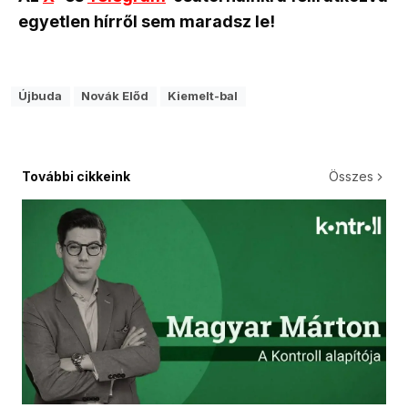
egyetlen hírről sem maradsz le!
Újbuda
Novák Előd
Kiemelt-bal
További cikkeink
Összes