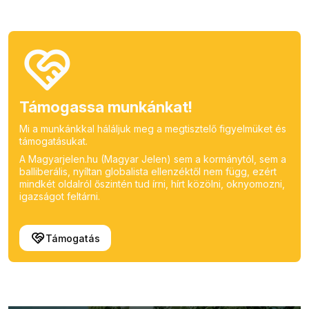
Támogassa munkánkat!
Mi a munkánkkal háláljuk meg a megtisztelő figyelmüket és
támogatásukat.
A Magyarjelen.hu (Magyar Jelen) sem a kormánytól, sem a
balliberális, nyíltan globalista ellenzéktől nem függ, ezért
mindkét oldalról őszintén tud írni, hírt közölni, oknyomozni,
igazságot feltárni.
Támogatás