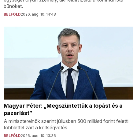
bűnöket.
BELFÖLD
2026. aug. 10. 14:48
Magyar Péter: „Megszüntettük a lopást és a
pazarlást”
A miniszterelnök szerint júliusban 500 milliárd forint feletti
többlettel zárt a költségvetés.
BELFÖLD
2026. aug. 10. 13:36