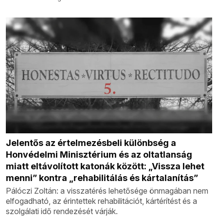
Jelentős az értelmezésbeli különbség a
Honvédelmi Minisztérium és az oltatlanság
miatt eltávolított katonák között: „Vissza lehet
menni” kontra „rehabilitálás és kártalanítás”
Pálóczi Zoltán: a visszatérés lehetősége önmagában nem
elfogadható, az érintettek rehabilitációt, kártérítést és a
szolgálati idő rendezését várják.