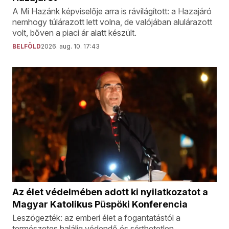
A Mi Hazánk képviselője arra is rávilágított: a Hazajáró
nemhogy túlárazott lett volna, de valójában alulárazott
volt, bőven a piaci ár alatt készült.
BELFÖLD
2026. aug. 10. 17:43
Az élet védelmében adott ki nyilatkozatot a
Magyar Katolikus Püspöki Konferencia
Leszögezték: az emberi élet a fogantatástól a
természetes halálig védendő és sérthetetlen.