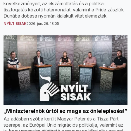
következményeit, az elszámoltatás és a politikai
tisztogatás közötti határvonalat, valamint a Pride zászlók
Dunába dobása nyomán kialakult vitát elemezték.
NYÍLT SISAK
2026. jún. 26. 18:05
„Miniszterelnök úrtól ez maga az önleleplezés!”
Az adásban szóba került Magyar Péter és a Tisza Párt
szerepe, az Európai Unió migrációs politikája, valamint az
is, hogy mennyire átlátható a magyar politikai elit vagyoni