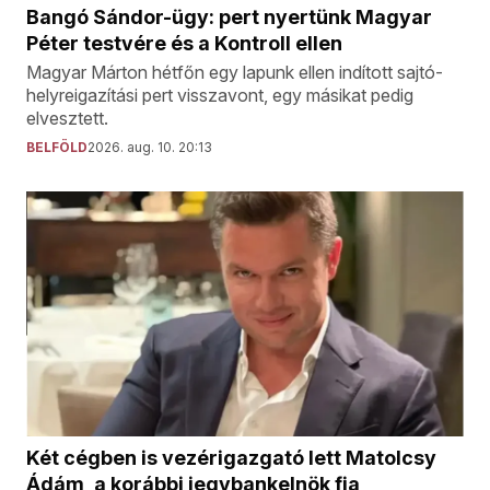
Bangó Sándor-ügy: pert nyertünk Magyar
Péter testvére és a Kontroll ellen
Magyar Márton hétfőn egy lapunk ellen indított sajtó-
helyreigazítási pert visszavont, egy másikat pedig
elvesztett.
BELFÖLD
2026. aug. 10. 20:13
Két cégben is vezérigazgató lett Matolcsy
Ádám, a korábbi jegybankelnök fia