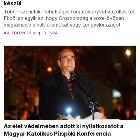
készül
Több - szerintük - lehetséges forgatókönyvet vázoltak fel.
Ebből az egyik az, hogy Oroszország a közeljövőben
megtámadja a balti államokat vagy Lengyelországot.
KÜLFÖLD
2026. aug. 10. 16:24
Az élet védelmében adott ki nyilatkozatot a
Magyar Katolikus Püspöki Konferencia