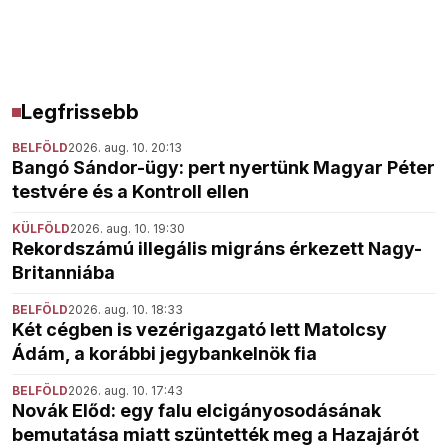
Legfrissebb
BELFÖLD
2026. aug. 10. 20:13
Bangó Sándor-ügy: pert nyertünk Magyar Péter
testvére és a Kontroll ellen
KÜLFÖLD
2026. aug. 10. 19:30
Rekordszámú illegális migráns érkezett Nagy-
Britanniába
BELFÖLD
2026. aug. 10. 18:33
Két cégben is vezérigazgató lett Matolcsy
Ádám, a korábbi jegybankelnök fia
BELFÖLD
2026. aug. 10. 17:43
Novák Előd: egy falu elcigányosodásának
bemutatása miatt szüntették meg a Hazajárót