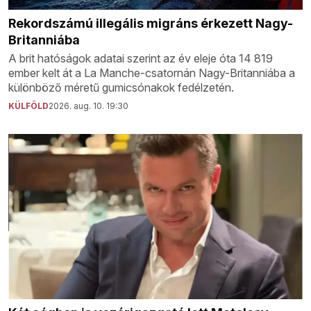
Rekordszámú illegális migráns érkezett Nagy-
Britanniába
A brit hatóságok adatai szerint az év eleje óta 14 819
ember kelt át a La Manche-csatornán Nagy-Britanniába a
különböző méretű gumicsónakok fedélzetén.
KÜLFÖLD
2026. aug. 10. 19:30