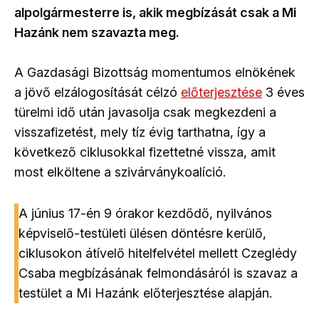
alpolgármesterre is, akik megbízását csak a Mi
Hazánk nem szavazta meg.
A Gazdasági Bizottság momentumos elnökének
a jövő elzálogosítását célzó
előterjesztése
3 éves
türelmi idő után javasolja csak megkezdeni a
visszafizetést, mely tíz évig tarthatna, így a
következő ciklusokkal fizettetné vissza, amit
most elköltene a szivárványkoalíció.
A június 17-én 9 órakor kezdődő, nyilvános
képviselő-testületi ülésen döntésre kerülő,
ciklusokon átívelő hitelfelvétel mellett Czeglédy
Csaba megbízásának felmondásáról is szavaz a
testület a Mi Hazánk előterjesztése alapján.