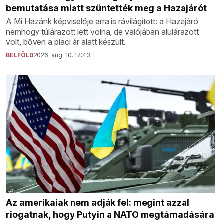
bemutatása miatt szüntették meg a Hazajárót
A Mi Hazánk képviselője arra is rávilágított: a Hazajáró
nemhogy túlárazott lett volna, de valójában alulárazott
volt, bőven a piaci ár alatt készült.
BELFÖLD
2026. aug. 10. 17:43
Az amerikaiak nem adják fel: megint azzal
riogatnak, hogy Putyin a NATO megtámadására