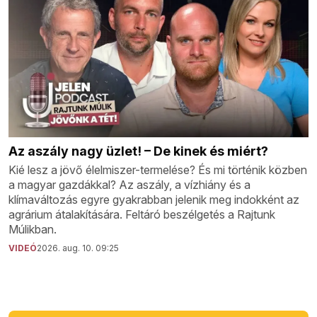
Az aszály nagy üzlet! – De kinek és miért?
Kié lesz a jövő élelmiszer-termelése? És mi történik közben
a magyar gazdákkal? Az aszály, a vízhiány és a
klímaváltozás egyre gyakrabban jelenik meg indokként az
agrárium átalakítására. Feltáró beszélgetés a Rajtunk
Múlikban.
VIDEÓ
2026. aug. 10. 09:25