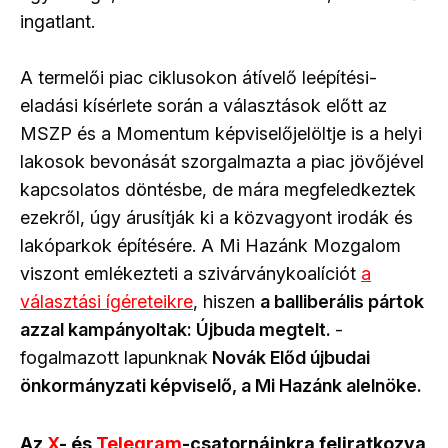
ingatlant.
A termelői piac ciklusokon átívelő leépítési-
eladási kísérlete során a választások előtt az
MSZP és a Momentum képviselőjelöltje is a helyi
lakosok bevonását szorgalmazta a piac jövőjével
kapcsolatos döntésbe, de mára megfeledkeztek
ezekről, úgy árusítják ki a közvagyont irodák és
lakóparkok építésére. A Mi Hazánk Mozgalom
viszont emlékezteti a szivárványkoalíciót
a
választási ígéreteikre
, hiszen
a balliberális pártok
azzal kampányoltak: Újbuda megtelt.
-
fogalmazott lapunknak
Novák Előd újbudai
önkormányzati képviselő, a Mi Hazánk alelnöke.
Az
X
- és
Telegram
-csatornáinkra feliratkozva