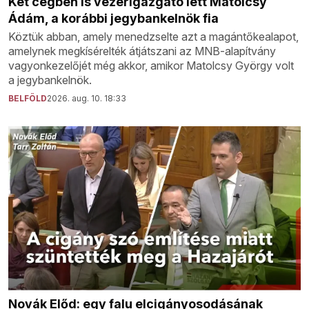
Két cégben is vezérigazgató lett Matolcsy
Ádám, a korábbi jegybankelnök fia
Köztük abban, amely menedzselte azt a magántőkealapot,
amelynek megkísérelték átjátszani az MNB-alapítvány
vagyonkezelőjét még akkor, amikor Matolcsy György volt
a jegybankelnök.
BELFÖLD
2026. aug. 10. 18:33
Novák Előd: egy falu elcigányosodásának