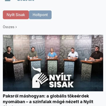
Nyílt Sisak
Holtpont
Összes
Paksról máshogyan: a globális tőkeérdek
nyomában – a színfalak mögé nézett a Nyílt