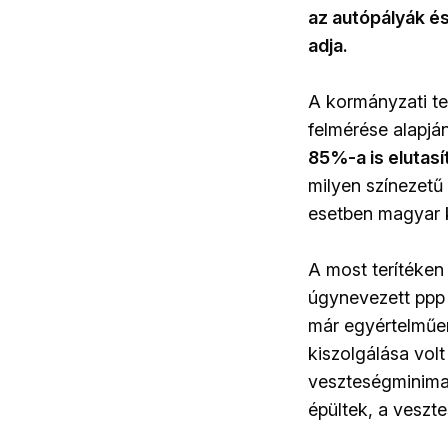
az autópályák és
adja.
A kormányzati te
felmérése alapjá
85%-a is elutasít
milyen színezetű
esetben magyar 
A most terítéken 
úgynevezett ppp (
már egyértelműen
kiszolgálása vol
veszteségminimal
épültek, a vesz