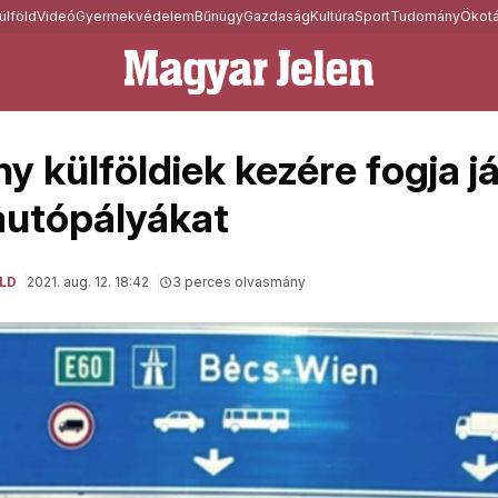
ülföld
Videó
Gyermekvédelem
Bűnügy
Gazdaság
Kultúra
Sport
Tudomány
Ökotá
 külföldiek kezére fogja já
autópályákat
LD
2021. aug. 12. 18:42
3 perces olvasmány