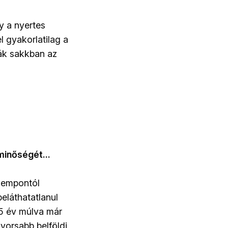
gy a nyertes
el gyakorlatilag a
ják sakkban az
minőségét...
szempontól
eláthatatlanul
35 év múlva már
yorsabb belföldi