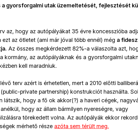
 a gyorsforgalmi utak üzemeltetését, fejlesztését kü
rv az, hogy az autópályákat 35 évre koncesszióba adjá
n ezt az ötletet (ami már jóval több ennél) még
a fides
ja.
Az összes megkérdezett 82%-a válaszolta azt, ho
 a kormány, az autópályáknak és a gyorsforgalmi uta
kézben kell maradniuk.
lévő terv azért is érhetetlen, mert a 2010 előtti balliber
public-private partnership) konstrukciót használta. So
 látszik, hogy a fő ok akkor(?) a haveri cégek, nagyv
t anélkül, hogy az állam bármilyen nyereségre, vagy
izálásra törekedett volna. Az autópályák ekkor reko
teségek mérhető része
azóta sem térült meg.