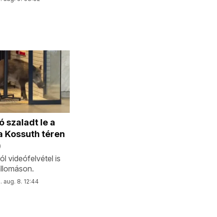
 szaladt le a
a Kossuth téren
)
ról videófelvétel is
állomáson.
 aug. 8. 12:44