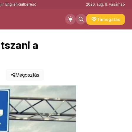
j
In English
Kiútkereső
2026. aug. 9. vasárnap
Támogatás
tszani a
Megosztás