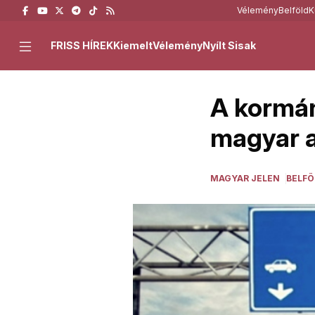
Vélemény
Belföld
K
FRISS HÍREK
Kiemelt
Vélemény
Nyílt Sisak
A kormány
magyar 
MAGYAR JELEN
BELFÖ