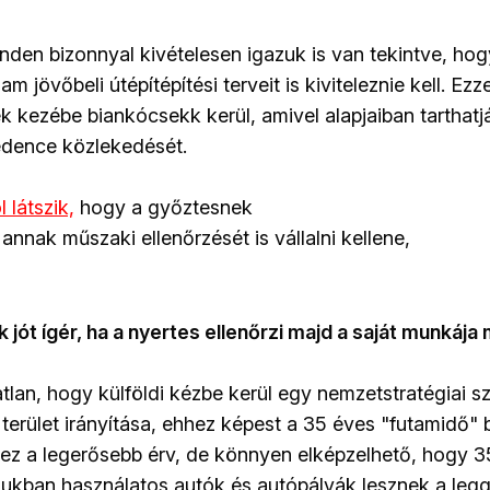
minden bizonnyal kivételesen igazuk is van tekintve, ho
m jövőbeli útépítépítési terveit is kiviteleznie kell. Ezz
ek kezébe biankócsekk kerül, amivel alapjaiban tarthat
dence közlekedését.
l látszik,
hogy a győztesnek
 annak műszaki ellenőrzését is vállalni kellene,
 jót ígér, ha a nyertes ellenőrzi majd a saját munkája 
atlan, hogy külföldi kézbe kerül egy nemzetstratégiai 
terület irányítása, ehhez képest a 35 éves "futamidő" b
ez a legerősebb érv, de könnyen elképzelhető, hogy 
ukban használatos autók és autópályák lesznek a legg