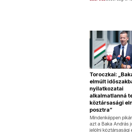
Toroczkai: „Bak
elmúlt időszakba
nyilatkozatai
alkalmatlanná te
köztársasági el
posztra”
Mindenképpen piká
azt a Baka András 
jelölni köztársasági