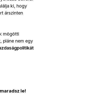
lálja ki, hogy
t árszinten
ak mögötti
t, pláne nem egy
azdaságpolitikát
 maradsz le!