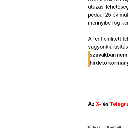
utazási lehetősé
pédául 25 év múl
mennyibe fog ker
A fent említett f
vagyonkiárusítás
szavakban nemz
hirdető kormán
Az
X
- és
Teleg
Fidesz
Kiemelt