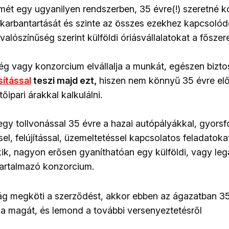
mét egy ugyanilyen rendszerben, 35 évre(!) szeretné 
, karbantartását és szinte az összes ezekhez kapcsolód
alószínűség szerint külföldi óriásvállalatokat a fősze
 vagy konzorcium elvállalja a munkát, egészen bizto
sítással
teszi majd ezt,
hiszen nem könnyű 35 évre előr
őipari árakkal kalkulálni.
egy tollvonással 35 évre a hazai autópályákkal, gyorsf
sel, felújítással, üzemeltetéssel kapcsolatos feladato
kik, nagyon erősen gyaníthatóan egy külföldi, vagy leg
 tartalmazó konzorcium.
g megköti a szerződést, akkor ebben az ágazatban 35
ja magát, és lemond a további versenyeztetésről