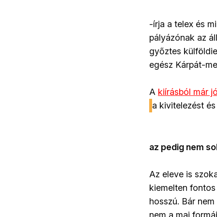
-írja a telex és 
pályázónak az álla
győztes külföldi
egész Kárpát-me
A
kiírásból már jó
a kivitelezést és
az pedig nem sok
Az eleve is szok
kiemelten fontos 
hosszú. Bár nem 
nem a mai formáj