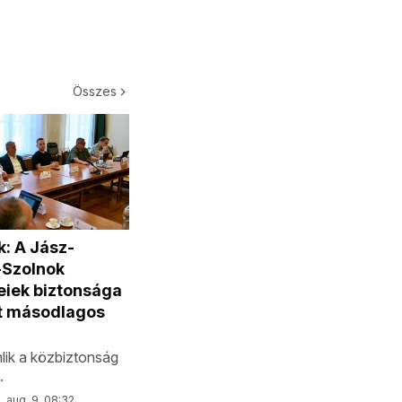
Összes
: A Jász-
Szolnok
iek biztonsága
t másodlagos
ik a közbiztonság
.
. aug. 9. 08:32