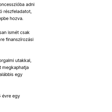
koncesszióba adni
ó részfeladatot,
repbe hozva.
san ismét csak
e finanszírozási
orgalmi utakkal,
kat megkaphatja
alábbis egy
 évre egy