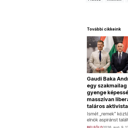
További cikkeink
Gaudi Baka Andr
egy szakmailag
gyenge képessé
masszívan liberá
taláros aktivista
Ismét „remek” közt
elnök aspiránst talál
BELFÖLD
2026. aug. 9. 1