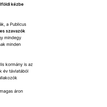
lföldi kézbe
k, a Publicus
zes szavazók
gy mindegy
knak minden
ális kormány is az
k év távlatából
állakozók
rdmagas áron