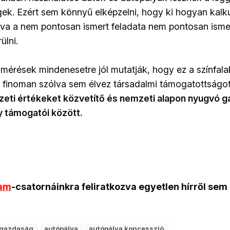
gek. Ezért sem könnyű elképzelni, hogy ki hogyan kalku
va a nem pontosan ismert feladata nem pontosan ismer
ülni.
elmérések mindenesetre jól mutatják, hogy ez a színfal
 finoman szólva sem élvez társadalmi támogatottságo
eti értékeket közvetítő és nemzeti alapon nyugvó g
y támogatói között.
ram
-csatornáinkra feliratkozva egyetlen hírről sem
gazdaság
autópálya
autópálya koncesszió