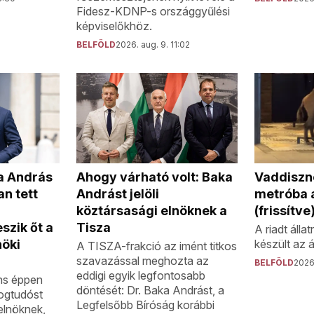
Fidesz-KDNP-s országgyűlési
képviselőkhöz.
BELFÖLD
2026. aug. 9. 11:02
Vaddisznó
a András
Ahogy várható volt: Baka
metróba 
n tett
Andrást jelöli
(frissítve
köztársasági elnöknek a
szik őt a
Tisza
A riadt állat
készült az 
nöki
A TISZA-frakció az imént titkos
szavazással meghozta az
BELFÖLD
2026.
eddigi egyik legfontosabb
ns éppen
döntését: Dr. Baka Andrást, a
jogtudóst
Legfelsőbb Bíróság korábbi
 elnöknek,