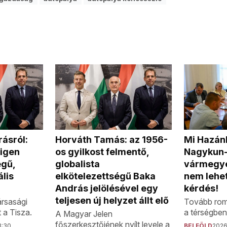
ásról:
Horváth Tamás: az 1956-
Mi Hazánk
 igen
os gyilkost felmentő,
Nagykun-
gű,
globalista
vármegye
lis
elkötelezettségű Baka
nem lehe
András jelölésével egy
kérdés!
teljesen új helyzet állt elő
ársasági
Tovább roml
t a Tisza.
a térségben
A Magyar Jelen
főszerkesztőjének nyílt levele a
3:30
BELFÖLD
2026