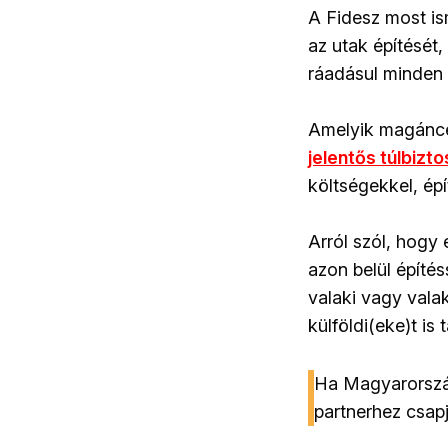
A Fidesz most is
az utak építését
ráadásul minden v
Amelyik magáncég
jelentős túlbizto
költségekkel, épít
Arról szól, hogy 
azon belül építés
valaki vagy vala
külföldi(eke)t is
Ha Magyarorszá
partnerhez csap