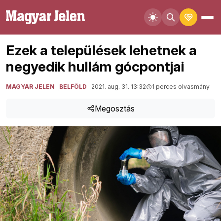
Ezek a települések lehetnek a
negyedik hullám gócpontjai
MAGYAR JELEN
BELFÖLD
2021. aug. 31. 13:32
1 perces olvasmány
Megosztás