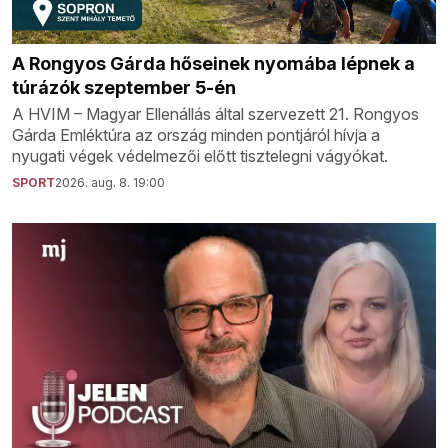
A Rongyos Gárda hőseinek nyomába lépnek a
túrázók szeptember 5-én
A HVIM – Magyar Ellenállás által szervezett 21. Rongyos
Gárda Emléktúra az ország minden pontjáról hívja a
nyugati végek védelmezői előtt tisztelegni vágyókat.
SPORT
2026. aug. 8. 19:00