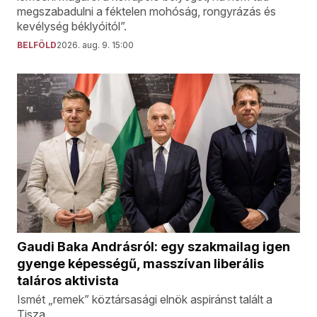
megszabadulni a féktelen mohóság, rongyrázás és
kevélység béklyóitól”.
BELFÖLD
2026. aug. 9. 15:00
Gaudi Baka Andrásról: egy szakmailag igen
gyenge képességű, masszívan liberális
taláros aktivista
Ismét „remek” köztársasági elnök aspiránst talált a
Tisza.