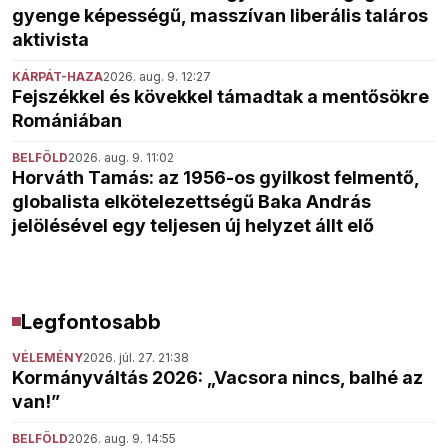
gyenge képességű, masszívan liberális taláros
aktivista
KÁRPÁT-HAZA
2026. aug. 9. 12:27
Fejszékkel és kövekkel támadtak a mentősökre
Romániában
BELFÖLD
2026. aug. 9. 11:02
Horváth Tamás: az 1956-os gyilkost felmentő,
globalista elkötelezettségű Baka András
jelölésével egy teljesen új helyzet állt elő
Legfontosabb
VÉLEMÉNY
2026. júl. 27. 21:38
Kormányváltás 2026: „Vacsora nincs, balhé az
van!”
BELFÖLD
2026. aug. 9. 14:55