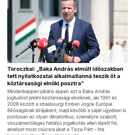
Toroczkai: „Baka András elmúlt időszakban
tett nyilatkozatai alkalmatlanná teszik őt a
köztársasági elnöki posztra”
Mindenképpen pikáns éppen azt a Baka András
jogtudóst jelölni köztársasági elnöknek, aki 1991 és
2008 között a strasbourgi Emberi Jogok Európai
Bíróságának bírájaként, majd később a saját ügyében is
pontosan az olyan diktatórikus, személyre szabott,
visszamenőleges hatályú jogalkotás ellen lépett fel,
amelyet most csúcsra járat a Tisza Párt – írta