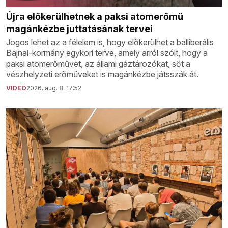
Újra előkerülhetnek a paksi atomerőmű
magánkézbe juttatásának tervei
Jogos lehet az a félelem is, hogy előkerülhet a balliberális
Bajnai-kormány egykori terve, amely arról szólt, hogy a
paksi atomerőművet, az állami gáztározókat, sőt a
vészhelyzeti erőműveket is magánkézbe játsszák át.
VIDEÓ
2026. aug. 8. 17:52