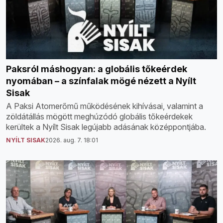
Paksról máshogyan: a globális tőkeérdek
nyomában – a színfalak mögé nézett a Nyílt
Sisak
A Paksi Atomerőmű működésének kihívásai, valamint a
zöldátállás mögött meghúzódó globális tőkeérdekek
kerültek a Nyílt Sisak legújabb adásának középpontjába.
NYÍLT SISAK
2026. aug. 7. 18:01