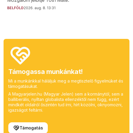
BELFÖLD
2026. aug. 8. 13:31
Támogassa munkánkat!
Mi a munkánkkal háláljuk meg a megtisztelő figyelmüket és
támogatásukat.
A Magyarjelen.hu (Magyar Jelen) sem a kormánytól, sem a
balliberális, nyíltan globalista ellenzéktől nem függ, ezért
mindkét oldalról őszintén tud írni, hírt közölni, oknyomozni,
igazságot feltárni.
Támogatás