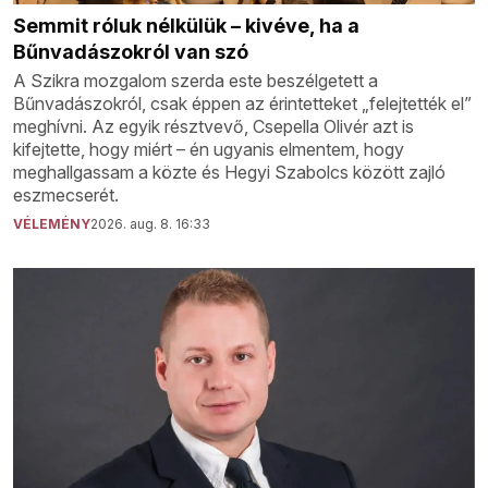
Semmit róluk nélkülük – kivéve, ha a
Bűnvadászokról van szó
A Szikra mozgalom szerda este beszélgetett a
Bűnvadászokról, csak éppen az érintetteket „felejtették el”
meghívni. Az egyik résztvevő, Csepella Olivér azt is
kifejtette, hogy miért – én ugyanis elmentem, hogy
meghallgassam a közte és Hegyi Szabolcs között zajló
eszmecserét.
VÉLEMÉNY
2026. aug. 8. 16:33