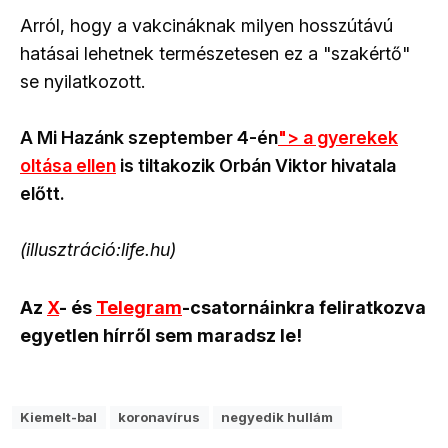
Arról, hogy a vakcináknak milyen hosszútávú
hatásai lehetnek természetesen ez a "szakértő"
se nyilatkozott.
A Mi Hazánk szeptember 4-én
"> a gyerekek
oltása ellen
is tiltakozik Orbán Viktor hivatala
előtt.
(illusztráció:life.hu)
Az
X
- és
Telegram
-csatornáinkra feliratkozva
egyetlen hírről sem maradsz le!
Kiemelt-bal
koronavírus
negyedik hullám