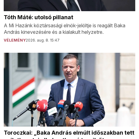
Tóth Máté: utolsó pillanat
A Mi Hazánk köztársasági elnök-jelöltje is reagált Baka
András kinevezésére és a kialakult helyzetre.
VÉLEMÉNY
2026. aug. 8. 15:47
Toroczkai: „Baka András elmúlt időszakban tett