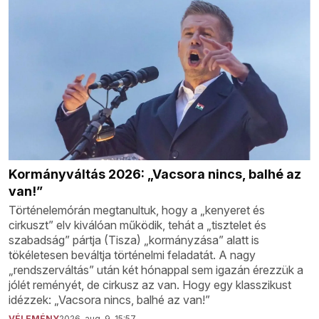
Kormányváltás 2026: „Vacsora nincs, balhé az
van!”
Történelemórán megtanultuk, hogy a „kenyeret és
cirkuszt” elv kiválóan működik, tehát a „tisztelet és
szabadság” pártja (Tisza) „kormányzása” alatt is
tökéletesen beváltja történelmi feladatát. A nagy
„rendszerváltás” után két hónappal sem igazán érezzük a
jólét reményét, de cirkusz az van. Hogy egy klasszikust
idézzek: „Vacsora nincs, balhé az van!”
VÉLEMÉNY
2026. aug. 9. 15:57