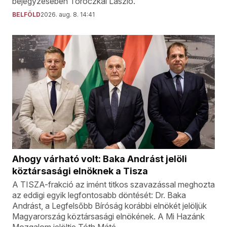
bejegyzésében Toroczkai László.
BELFÖLD
2026. aug. 8. 14:41
Ahogy várható volt: Baka Andrást jelöli
köztársasági elnöknek a Tisza
A TISZA-frakció az imént titkos szavazással meghozta
az eddigi egyik legfontosabb döntését: Dr. Baka
Andrást, a Legfelsőbb Bíróság korábbi elnökét jelöljük
Magyarország köztársasági elnökének. A Mi Hazánk
Mozgalom jelöltje Tóth Máté.