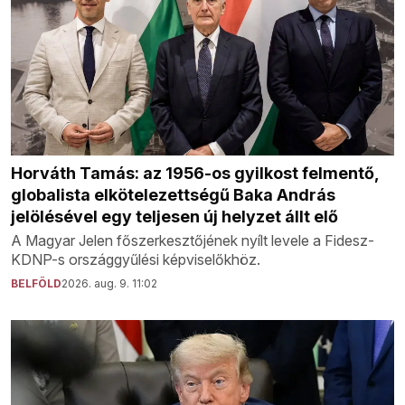
Horváth Tamás: az 1956-os gyilkost felmentő,
globalista elkötelezettségű Baka András
jelölésével egy teljesen új helyzet állt elő
A Magyar Jelen főszerkesztőjének nyílt levele a Fidesz-
KDNP-s országgyűlési képviselőkhöz.
BELFÖLD
2026. aug. 9. 11:02