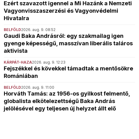
Ezért szavazott igennel a Mi Hazánk a Nemzeti
Vagyonvisszaszerzési és Vagyonvédelmi
Hivatalra
BELFÖLD
2026. aug. 9. 08:52
Gaudi Baka Andrásról: egy szakmailag igen
gyenge képességű, masszívan liberális taláros
aktivista
KÁRPÁT-HAZA
2026. aug. 9. 12:23
Fejszékkel és kövekkel támadtak a mentősökre
Romániában
BELFÖLD
2026. aug. 9. 11:00
Horváth Tamás: az 1956-os gyilkost felmentő,
globalista elkötelezettségű Baka András
jelölésével egy teljesen új helyzet állt elő