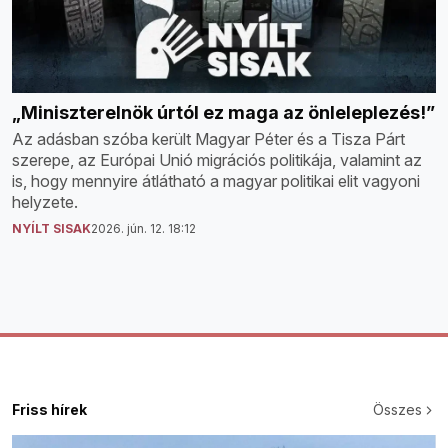
„Miniszterelnök úrtól ez maga az önleleplezés!”
Az adásban szóba került Magyar Péter és a Tisza Párt
szerepe, az Európai Unió migrációs politikája, valamint az
is, hogy mennyire átlátható a magyar politikai elit vagyoni
helyzete.
NYÍLT SISAK
2026. jún. 12. 18:12
Friss hírek
Összes