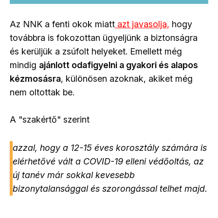
Az NNK a fenti okok miatt
azt javasolja,
hogy
továbbra is fokozottan ügyeljünk a biztonságra
és kerüljük a zsúfolt helyeket. Emellett még
mindig
ajánlott odafigyelni a gyakori és alapos
kézmosásra
, különösen azoknak, akiket még
nem oltottak be.
A "szakértő" szerint
azzal, hogy a 12-15 éves korosztály számára is
elérhetővé vált a COVID-19 elleni védőoltás, az
új tanév már sokkal kevesebb
bizonytalansággal és szorongással telhet majd.