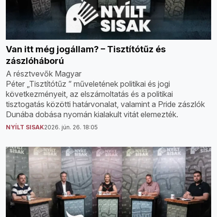
Van itt még jogállam? – Tisztítótűz és
zászlóháború
A résztvevők Magyar
Péter „Tisztítótűz ” műveletének politikai és jogi
következményeit, az elszámoltatás és a politikai
tisztogatás közötti határvonalat, valamint a Pride zászlók
Dunába dobása nyomán kialakult vitát elemezték.
NYÍLT SISAK
2026. jún. 26. 18:05