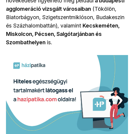
növekedése figyelhető meg például
a budapesti
agglomeráció vizsgált városaiban
(Tökölön,
Biatorbágyon, Szigetszentmiklóson, Budakeszin
és Százhalombattán), valamint
Kecskeméten,
Miskolcon, Pécsen, Salgótarjánban és
Szombathelyen
is.