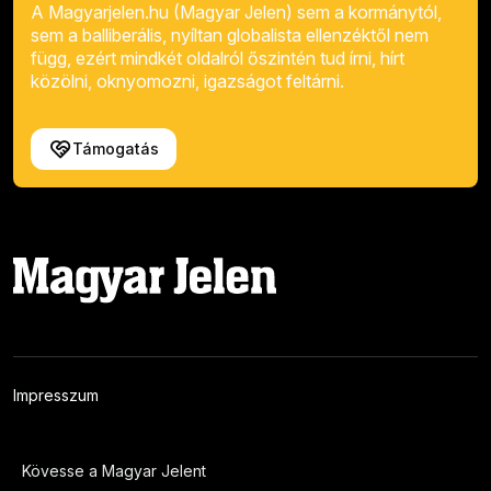
A Magyarjelen.hu (Magyar Jelen) sem a kormánytól,
sem a balliberális, nyíltan globalista ellenzéktől nem
függ, ezért mindkét oldalról őszintén tud írni, hírt
közölni, oknyomozni, igazságot feltárni.
Támogatás
Impresszum
Kövesse a Magyar Jelent