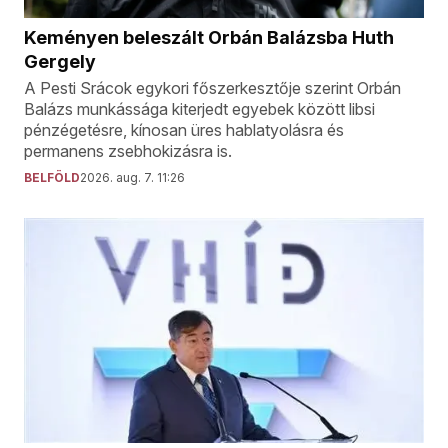
Keményen beleszált Orbán Balázsba Huth
Gergely
A Pesti Srácok egykori főszerkesztője szerint Orbán
Balázs munkássága kiterjedt egyebek között libsi
pénzégetésre, kínosan üres hablatyolásra és
permanens zsebhokizásra is.
BELFÖLD
2026. aug. 7. 11:26