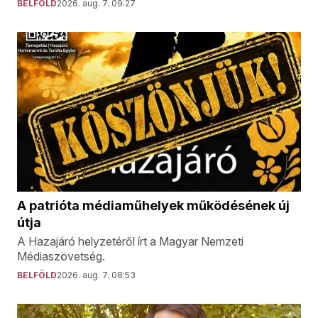
BELFÖLD
2026. aug. 7. 09:27
A patrióta médiaműhelyek működésének új
útja
A Hazajáró helyzetéről írt a Magyar Nemzeti
Médiaszövetség.
BELFÖLD
2026. aug. 7. 08:53