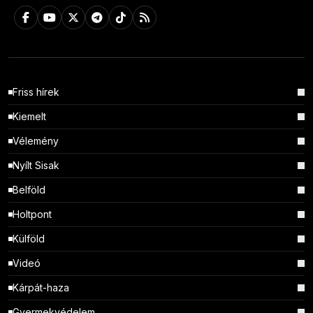
Friss hírek
Kiemelt
Vélemény
Nyílt Sisak
Belföld
Holtpont
Külföld
Videó
Kárpát-haza
Gyermekvédelem