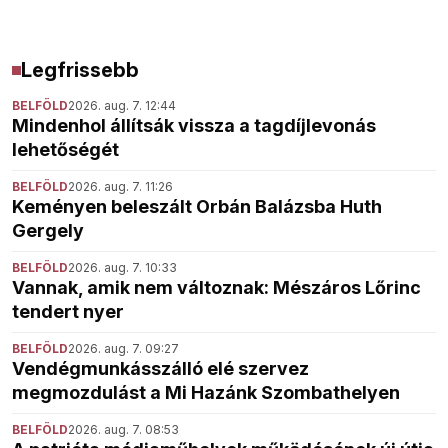
Legfrissebb
BELFÖLD
2026. aug. 7. 12:44
Mindenhol állítsák vissza a tagdíjlevonás
lehetőségét
BELFÖLD
2026. aug. 7. 11:26
Keményen beleszált Orbán Balázsba Huth
Gergely
BELFÖLD
2026. aug. 7. 10:33
Vannak, amik nem változnak: Mészáros Lőrinc
tendert nyer
BELFÖLD
2026. aug. 7. 09:27
Vendégmunkásszálló elé szervez
megmozdulást a Mi Hazánk Szombathelyen
BELFÖLD
2026. aug. 7. 08:53