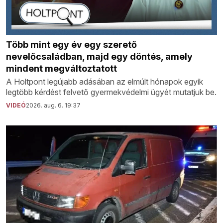
Több mint egy év egy szerető
nevelőcsaládban, majd egy döntés, amely
mindent megváltoztatott
A Holtpont legújabb adásában az elmúlt hónapok egyik
legtöbb kérdést felvető gyermekvédelmi ügyét mutatjuk be.
VIDEÓ
2026. aug. 6. 19:37