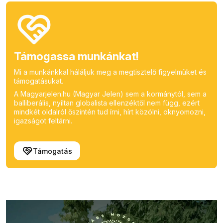
Támogassa munkánkat!
Mi a munkánkkal háláljuk meg a megtisztelő figyelmüket és
támogatásukat.
A Magyarjelen.hu (Magyar Jelen) sem a kormánytól, sem a
balliberális, nyíltan globalista ellenzéktől nem függ, ezért
mindkét oldalról őszintén tud írni, hírt közölni, oknyomozni,
igazságot feltárni.
Támogatás