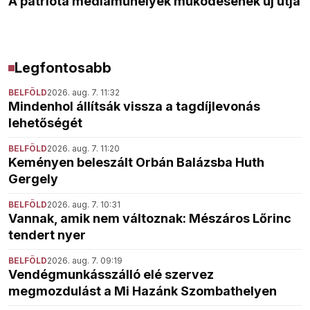
A patrióta médiaműhelyek működésének új útja
Legfontosabb
BELFÖLD
2026. aug. 7. 11:32
Mindenhol állítsák vissza a tagdíjlevonás
lehetőségét
BELFÖLD
2026. aug. 7. 11:20
Keményen beleszált Orbán Balázsba Huth
Gergely
BELFÖLD
2026. aug. 7. 10:31
Vannak, amik nem változnak: Mészáros Lőrinc
tendert nyer
BELFÖLD
2026. aug. 7. 09:19
Vendégmunkásszálló elé szervez
megmozdulást a Mi Hazánk Szombathelyen