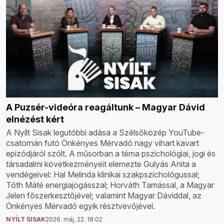
A Puzsér-videóra reagáltunk – Magyar Dávid
elnézést kért
A Nyílt Sisak legutóbbi adása a Szélsőközép YouTube-
csatornán futó Önkényes Mérvadó nagy vihart kavart
epizódjáról szólt. A műsorban a téma pszichológiai, jogi és
társadalmi következményeit elemezte Gulyás Anita a
vendégeivel: Hal Melinda klinikai szakpszichológussal;
Tóth Máté energiajogásszal; Horváth Tamással, a Magyar
Jelen főszerkesztőjével; valamint Magyar Dáviddal, az
Önkényes Mérvadó egyik résztvevőjével.
NYÍLT SISAK
2026. máj. 22. 18:02