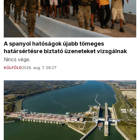
A spanyol hatóságok újabb tömeges
határsértésre biztató üzeneteket vizsgálnak
Nincs vége.
KÜLFÖLD
2026. aug. 7. 06:27