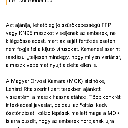
mert sose lehet tudni.
Azt ajánlja, lehetőleg jó szűrőképességű FFP
vagy KN95 maszkot viseljenek az emberek, ne
kilégzőszelepest, mert az saját fertőzés esetén
nem fogja fel a kijutó vírusokat. Kemenesi szerint
ráadásul „teljesen mindegy, hogy milyen variáns”,
a maszk védelmet nyújt a delta ellen is.
A Magyar Orvosi Kamara (MOK) alelnöke,
Lénárd Rita szerint zárt terekben ajánlott
visszatérni a maszk használatához. Több konkrét
intézkedési javaslat, például az "oltási kedv
ösztönzését" célzó lépések mellett maga a MOK
is arra buzdít, hogy az emberek hordjanak újra