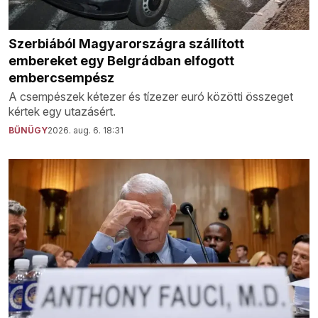
Szerbiából Magyarországra szállított
embereket egy Belgrádban elfogott
embercsempész
A csempészek kétezer és tízezer euró közötti összeget
kértek egy utazásért.
BŰNÜGY
2026. aug. 6. 18:31