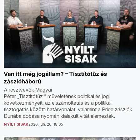
Van itt még jogállam? – Tisztítótűz és
zászlóháború
A résztvevők Magyar
Péter „Tisztítótűz ” műveletének politikai és jogi
következményeit, az elszámoltatás és a politikai
tisztogatás közötti határvonalat, valamint a Pride zászlók
Dunába dobása nyomán kialakult vitát elemezték.
NYÍLT SISAK
2026. jún. 26. 18:05