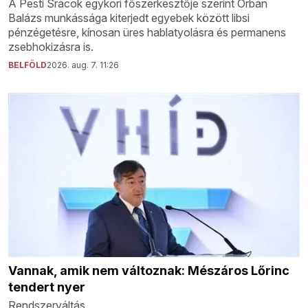
A Pesti Srácok egykori főszerkesztője szerint Orbán
Balázs munkássága kiterjedt egyebek között libsi
pénzégetésre, kínosan üres hablatyolásra és permanens
zsebhokizásra is.
BELFÖLD
2026. aug. 7. 11:26
Vannak, amik nem változnak: Mészáros Lőrinc
tendert nyer
Rendszerváltás.