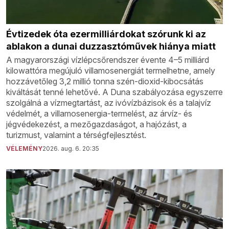
Évtizedek óta ezermilliárdokat szórunk ki az
ablakon a dunai duzzasztóművek hiánya miatt
A magyarországi vízlépcsőrendszer évente 4–5 milliárd
kilowattóra megújuló villamosenergiát termelhetne, amely
hozzávetőleg 3,2 millió tonna szén-dioxid-kibocsátás
kiváltását tenné lehetővé. A Duna szabályozása egyszerre
szolgálná a vízmegtartást, az ivóvízbázisok és a talajvíz
védelmét, a villamosenergia-termelést, az árvíz- és
jégvédekezést, a mezőgazdaságot, a hajózást, a
turizmust, valamint a térségfejlesztést.
VÉLEMÉNY
2026. aug. 6. 20:35