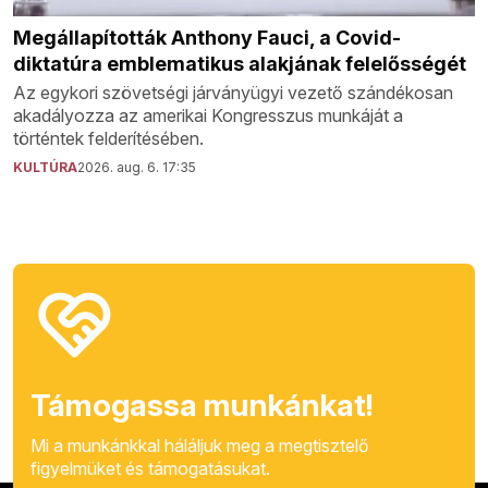
Megállapították Anthony Fauci, a Covid-
diktatúra emblematikus alakjának felelősségét
Az egykori szövetségi járványügyi vezető szándékosan
akadályozza az amerikai Kongresszus munkáját a
történtek felderítésében.
KULTÚRA
2026. aug. 6. 17:35
Támogassa munkánkat!
Mi a munkánkkal háláljuk meg a megtisztelő
figyelmüket és támogatásukat.