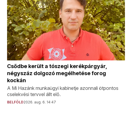
Csődbe került a tószegi kerékpárgyár,
négyszáz dolgozó megélhetése forog
kockán
A Mi Hazánk munkaügyi kabinetje azonnali ötpontos
cselekvési tervvel állt elő.
BELFÖLD
2026. aug. 6. 14:47