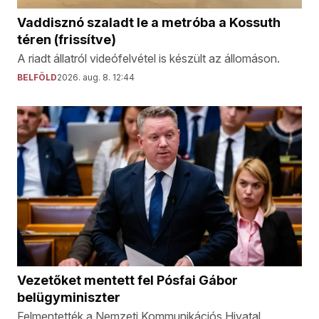
Vaddisznó szaladt le a metróba a Kossuth
téren (frissítve)
A riadt állatról videófelvétel is készült az állomáson.
BELFÖLD
2026. aug. 8. 12:44
Vezetőket mentett fel Pósfai Gábor
belügyminiszter
Felmentették a Nemzeti Kommunikációs Hivatal