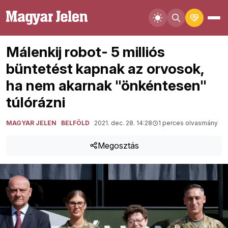
Málenkij robot- 5 milliós
büntetést kapnak az orvosok,
ha nem akarnak "önkéntesen"
túlórázni
MAGYAR JELEN
BELFÖLD
2021. dec. 28. 14:28
1 perces olvasmány
Megosztás