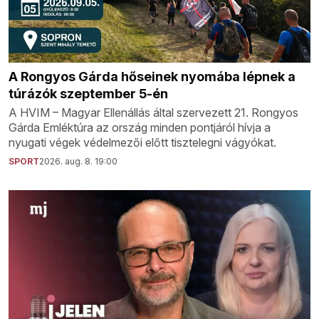
A Rongyos Gárda hőseinek nyomába lépnek a
túrázók szeptember 5-én
A HVIM – Magyar Ellenállás által szervezett 21. Rongyos
Gárda Emléktúra az ország minden pontjáról hívja a
nyugati végek védelmezői előtt tisztelegni vágyókat.
SPORT
2026. aug. 8. 19:00