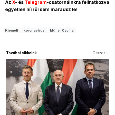
Az
X
- és
Telegram
-csatornáinkra feliratkozva
egyetlen hírről sem maradsz le!
Kiemelt
koronavírus
Müller Cecília
További cikkeink
Összes