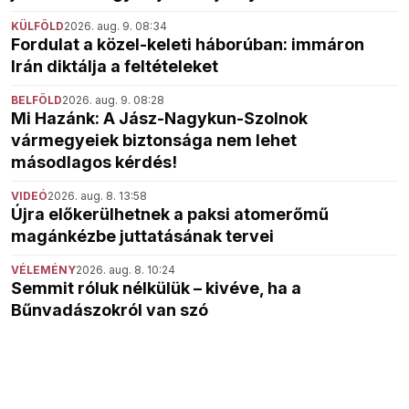
KÜLFÖLD
2026. aug. 9. 08:34
Fordulat a közel-keleti háborúban: immáron
Irán diktálja a feltételeket
BELFÖLD
2026. aug. 9. 08:28
Mi Hazánk: A Jász-Nagykun-Szolnok
vármegyeiek biztonsága nem lehet
másodlagos kérdés!
VIDEÓ
2026. aug. 8. 13:58
Újra előkerülhetnek a paksi atomerőmű
magánkézbe juttatásának tervei
VÉLEMÉNY
2026. aug. 8. 10:24
Semmit róluk nélkülük – kivéve, ha a
Bűnvadászokról van szó