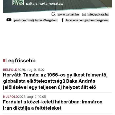
Legfrissebb
BELFÖLD
2026. aug. 9. 11:02
Horváth Tamás: az 1956-os gyilkost felmentő,
globalista elkötelezettségű Baka András
jelölésével egy teljesen új helyzet állt elő
KÜLFÖLD
2026. aug. 9. 10:05
Fordulat a közel-keleti háborúban: immáron
Irán diktálja a feltételeket