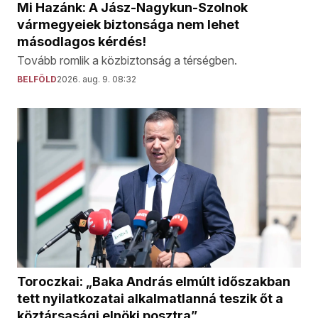
Mi Hazánk: A Jász-Nagykun-Szolnok
vármegyeiek biztonsága nem lehet
másodlagos kérdés!
Tovább romlik a közbiztonság a térségben.
BELFÖLD
2026. aug. 9. 08:32
Toroczkai: „Baka András elmúlt időszakban
tett nyilatkozatai alkalmatlanná teszik őt a
köztársasági elnöki posztra”