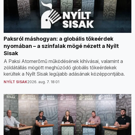
Paksról máshogyan: a globális tőkeérdek
nyomában – a színfalak mögé nézett a Nyílt
Sisak
A Paksi Atomerőmű működésének kihívásai, valamint a
zöldátállás mögött meghúzódó globális tőkeérdekek
kerültek a Nyílt Sisak legújabb adásának középpontjába.
NYÍLT SISAK
2026. aug. 7. 18:01