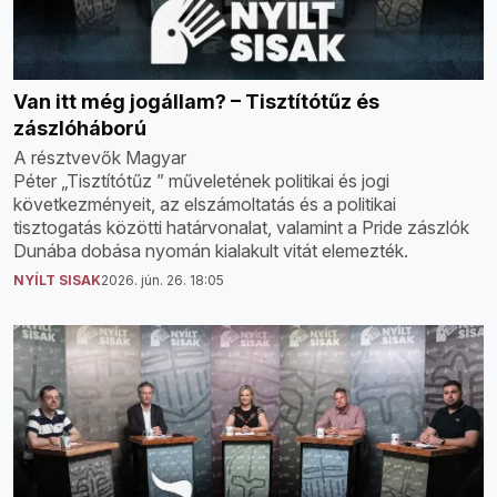
Van itt még jogállam? – Tisztítótűz és
zászlóháború
A résztvevők Magyar
Péter „Tisztítótűz ” műveletének politikai és jogi
következményeit, az elszámoltatás és a politikai
tisztogatás közötti határvonalat, valamint a Pride zászlók
Dunába dobása nyomán kialakult vitát elemezték.
NYÍLT SISAK
2026. jún. 26. 18:05