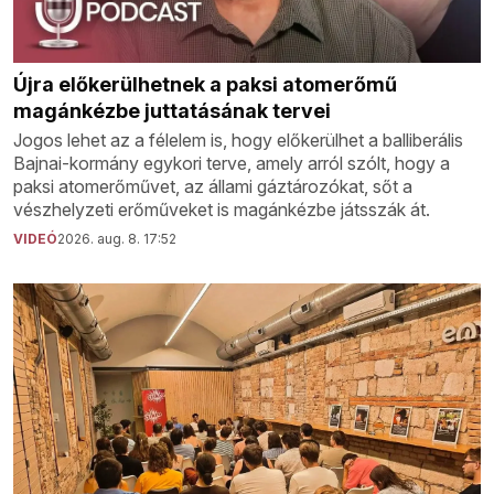
Újra előkerülhetnek a paksi atomerőmű
magánkézbe juttatásának tervei
Jogos lehet az a félelem is, hogy előkerülhet a balliberális
Bajnai-kormány egykori terve, amely arról szólt, hogy a
paksi atomerőművet, az állami gáztározókat, sőt a
vészhelyzeti erőműveket is magánkézbe játsszák át.
VIDEÓ
2026. aug. 8. 17:52