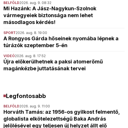
BELFÖLD
2026. aug. 9. 08:32
Mi Hazánk: A Jász-Nagykun-Szolnok
vármegyeiek biztonsága nem lehet
másodlagos kérdés!
SPORT
2026. aug. 8. 19:00
A Rongyos Gárda hőseinek nyomába lépnek a
túrázók szeptember 5-én
VIDEÓ
2026. aug. 8. 17:52
Újra előkerülhetnek a paksi atomerőmű
magánkézbe juttatásának tervei
Legfontosabb
BELFÖLD
2026. aug. 9. 11:00
Horváth Tamás: az 1956-os gyilkost felmentő,
globalista elkötelezettségű Baka András
jelölésével egy teljesen új helyzet állt elő