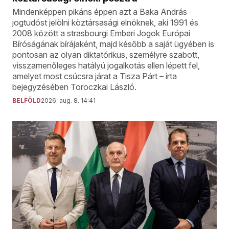
Mindenképpen pikáns éppen azt a Baka András
jogtudóst jelölni köztársasági elnöknek, aki 1991 és
2008 között a strasbourgi Emberi Jogok Európai
Bíróságának bírájaként, majd később a saját ügyében is
pontosan az olyan diktatórikus, személyre szabott,
visszamenőleges hatályú jogalkotás ellen lépett fel,
amelyet most csúcsra járat a Tisza Párt – írta
bejegyzésében Toroczkai László.
BELFÖLD
2026. aug. 8. 14:41