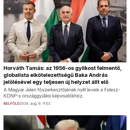
Horváth Tamás: az 1956-os gyilkost felmentő,
globalista elkötelezettségű Baka András
jelölésével egy teljesen új helyzet állt elő
A Magyar Jelen főszerkesztőjének nyílt levele a Fidesz-
KDNP-s országgyűlési képviselőkhöz.
BELFÖLD
2026. aug. 9. 11:02