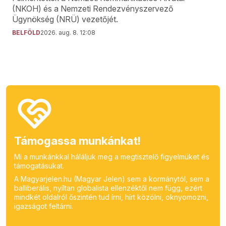
(NKOH) és a Nemzeti Rendezvényszervező
Ügynökség (NRÜ) vezetőjét.
BELFÖLD
2026. aug. 8. 12:08
Támogassa munkánkat!
Mi a munkánkkal háláljuk meg a megtisztelő figyelmüket és
támogatásukat.
A Magyarjelen.hu (Magyar Jelen) sem a kormánytól, sem a
balliberális, nyíltan globalista ellenzéktől nem függ, ezért
mindkét oldalról őszintén tud írni, hírt közölni, oknyomozni,
igazságot feltárni.