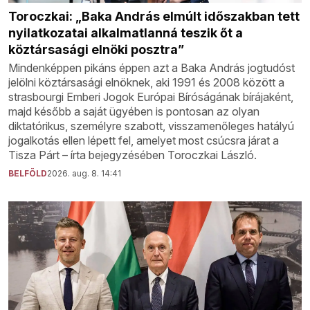
Toroczkai: „Baka András elmúlt időszakban tett
nyilatkozatai alkalmatlanná teszik őt a
köztársasági elnöki posztra”
Mindenképpen pikáns éppen azt a Baka András jogtudóst
jelölni köztársasági elnöknek, aki 1991 és 2008 között a
strasbourgi Emberi Jogok Európai Bíróságának bírájaként,
majd később a saját ügyében is pontosan az olyan
diktatórikus, személyre szabott, visszamenőleges hatályú
jogalkotás ellen lépett fel, amelyet most csúcsra járat a
Tisza Párt – írta bejegyzésében Toroczkai László.
BELFÖLD
2026. aug. 8. 14:41