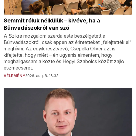
Semmit róluk nélkülük – kivéve, ha a
Bűnvadászokról van szó
A Szikra mozgalom szerda este beszélgetett a
Bűnvadászokról, csak éppen az érintetteket „felejtették el”
meghívni. Az egyik résztvevő, Csepella Olivér azt is
kifejtette, hogy miért – én ugyanis elmentem, hogy
meghallgassam a közte és Hegyi Szabolcs között zajló
eszmecserét.
VÉLEMÉNY
2026. aug. 8. 16:33