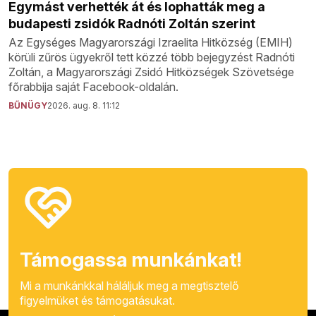
Egymást verhették át és lophatták meg a
budapesti zsidók Radnóti Zoltán szerint
Az Egységes Magyarországi Izraelita Hitközség (EMIH)
körüli zűrös ügyekről tett közzé több bejegyzést Radnóti
Zoltán, a Magyarországi Zsidó Hitközségek Szövetsége
főrabbija saját Facebook-oldalán.
BŰNÜGY
2026. aug. 8. 11:12
Támogassa munkánkat!
Mi a munkánkkal háláljuk meg a megtisztelő
figyelmüket és támogatásukat.