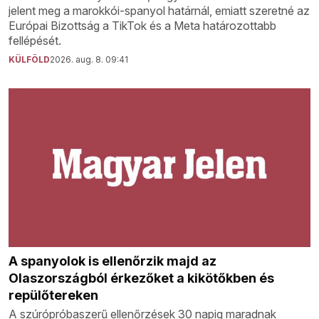
jelent meg a marokkói-spanyol határnál, emiatt szeretné az
Európai Bizottság a TikTok és a Meta határozottabb
fellépését.
KÜLFÖLD
2026. aug. 8. 09:41
A spanyolok is ellenőrzik majd az
Olaszországból érkezőket a kikötőkben és
repülőtereken
A szúrópróbaszerű ellenőrzések 30 napig maradnak