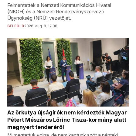
Felmentették a Nemzeti Kommunikációs Hivatal
(NKOH) és a Nemzeti Rendezvényszervező
Ügynökség (NRÜ) vezetőjét.
BELFÖLD
2026. aug. 8. 12:08
Az őrkutya újságírók nem kérdezték Magyar
Pétert Mészáros Lőrinc Tisza-kormány alatt
megnyert tenderéről
Mi megtettük volna, de nem kaptunk szót a pénteki