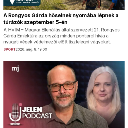
A Rongyos Gárda hőseinek nyomába lépnek a
túrázók szeptember 5-én
A HVIM – Magyar Ellenállás által szervezett 21. Rongyos
Gárda Emléktúra az ország minden pontjáról hívja a
nyugati végek védelmezői előtt tisztelegni vágyókat.
SPORT
2026. aug. 8. 19:00