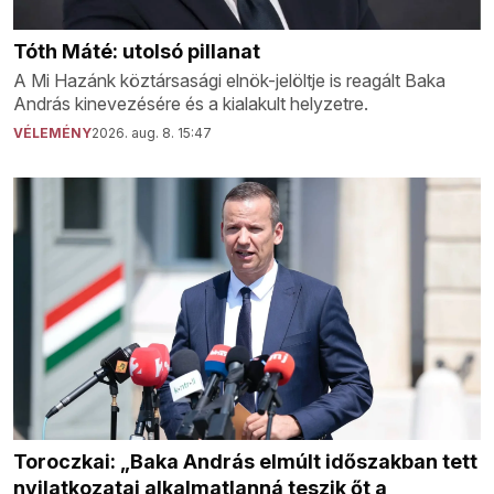
Tóth Máté: utolsó pillanat
A Mi Hazánk köztársasági elnök-jelöltje is reagált Baka
András kinevezésére és a kialakult helyzetre.
VÉLEMÉNY
2026. aug. 8. 15:47
Toroczkai: „Baka András elmúlt időszakban tett
nyilatkozatai alkalmatlanná teszik őt a