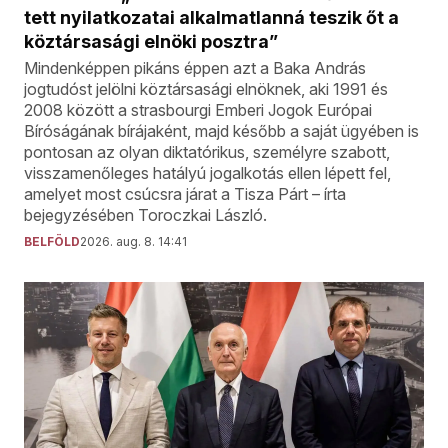
tett nyilatkozatai alkalmatlanná teszik őt a
köztársasági elnöki posztra”
Mindenképpen pikáns éppen azt a Baka András
jogtudóst jelölni köztársasági elnöknek, aki 1991 és
2008 között a strasbourgi Emberi Jogok Európai
Bíróságának bírájaként, majd később a saját ügyében is
pontosan az olyan diktatórikus, személyre szabott,
visszamenőleges hatályú jogalkotás ellen lépett fel,
amelyet most csúcsra járat a Tisza Párt – írta
bejegyzésében Toroczkai László.
BELFÖLD
2026. aug. 8. 14:41