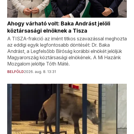
Ahogy várható volt: Baka Andrást jelöli
köztársasági elnöknek a Tisza
A TISZA-frakció az imént titkos szavazással meghozta
az eddigi egyik legfontosabb döntését: Dr. Baka
Andrást, a Legfelsőbb Bíróság korábbi elnökét jelöljük
Magyarország köztársasági elnökének. A Mi Hazánk
Mozgalom jelöltje Tóth Máté.
BELFÖLD
2026. aug. 8. 13:31