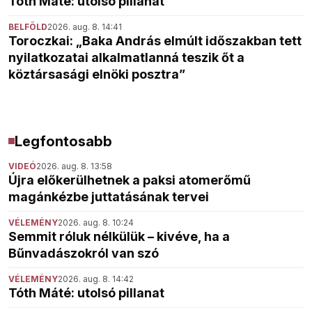
Tóth Máté: utolsó pillanat
BELFÖLD
2026. aug. 8. 14:41
Toroczkai: „Baka András elmúlt időszakban tett
nyilatkozatai alkalmatlanná teszik őt a
köztársasági elnöki posztra”
Legfontosabb
VIDEÓ
2026. aug. 8. 13:58
Újra előkerülhetnek a paksi atomerőmű
magánkézbe juttatásának tervei
VÉLEMÉNY
2026. aug. 8. 10:24
Semmit róluk nélkülük – kivéve, ha a
Bűnvadászokról van szó
VÉLEMÉNY
2026. aug. 8. 14:42
Tóth Máté: utolsó pillanat