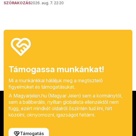
SZÓRAKOZÁS
2026. aug. 7. 22:20
Támogassa munkánkat!
Mi a munkánkkal háláljuk meg a megtisztelő
figyelmüket és támogatásukat.
A Magyarjelen.hu (Magyar Jelen) sem a kormánytól,
sem a balliberális, nyíltan globalista ellenzéktől nem
függ, ezért mindkét oldalról őszintén tud írni, hírt
közölni, oknyomozni, igazságot feltárni.
Támogatás