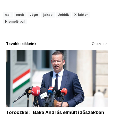
dal
ének
vége
jakab
Jobbik
X-faktor
Kiemelt-bal
További cikkeink
Összes
Toroczkai: „Baka András elmúlt időszakban