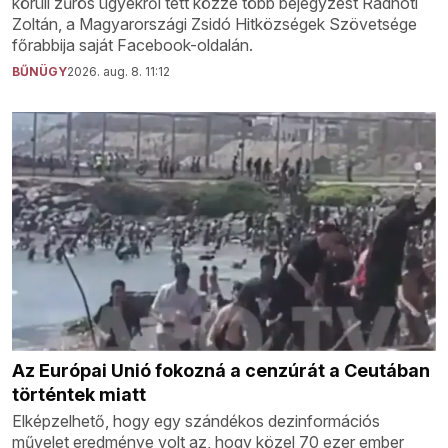
körüli zűrös ügyekről tett közzé több bejegyzést Radnóti
Zoltán, a Magyarországi Zsidó Hitközségek Szövetsége
főrabbija saját Facebook-oldalán.
BŰNÜGY
2026. aug. 8. 11:12
Az Európai Unió fokozná a cenzúrát a Ceutában
történtek miatt
Elképzelhető, hogy egy szándékos dezinformációs
művelet eredménye volt az, hogy közel 70 ezer ember