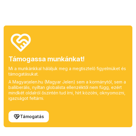
Támogassa munkánkat!
Mi a munkánkkal háláljuk meg a megtisztelő figyelmüket és
támogatásukat.
A Magyarjelen.hu (Magyar Jelen) sem a kormánytól, sem a
balliberális, nyíltan globalista ellenzéktől nem függ, ezért
mindkét oldalról őszintén tud írni, hírt közölni, oknyomozni,
igazságot feltárni.
Támogatás