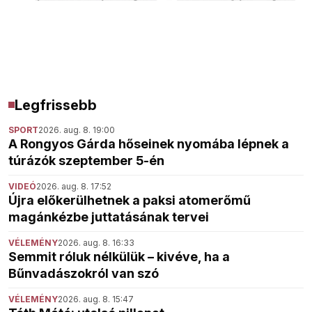
Legfrissebb
SPORT
2026. aug. 8. 19:00
A Rongyos Gárda hőseinek nyomába lépnek a
túrázók szeptember 5-én
VIDEÓ
2026. aug. 8. 17:52
Újra előkerülhetnek a paksi atomerőmű
magánkézbe juttatásának tervei
VÉLEMÉNY
2026. aug. 8. 16:33
Semmit róluk nélkülük – kivéve, ha a
Bűnvadászokról van szó
VÉLEMÉNY
2026. aug. 8. 15:47