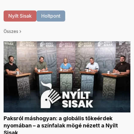
Nyílt Sisak
Holtpont
Összes
Paksról máshogyan: a globális tőkeérdek
nyomában – a színfalak mögé nézett a Nyílt
Sisak