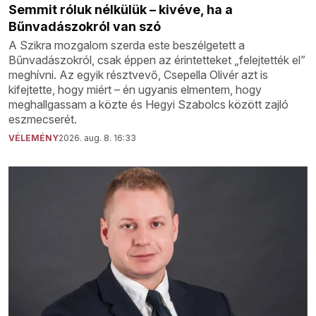
Semmit róluk nélkülük – kivéve, ha a
Bűnvadászokról van szó
A Szikra mozgalom szerda este beszélgetett a
Bűnvadászokról, csak éppen az érintetteket „felejtették el”
meghívni. Az egyik résztvevő, Csepella Olivér azt is
kifejtette, hogy miért – én ugyanis elmentem, hogy
meghallgassam a közte és Hegyi Szabolcs között zajló
eszmecserét.
VÉLEMÉNY
2026. aug. 8. 16:33