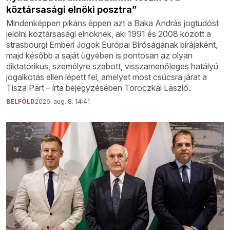
köztársasági elnöki posztra”
Mindenképpen pikáns éppen azt a Baka András jogtudóst
jelölni köztársasági elnöknek, aki 1991 és 2008 között a
strasbourgi Emberi Jogok Európai Bíróságának bírájaként,
majd később a saját ügyében is pontosan az olyan
diktatórikus, személyre szabott, visszamenőleges hatályú
jogalkotás ellen lépett fel, amelyet most csúcsra járat a
Tisza Párt – írta bejegyzésében Toroczkai László.
BELFÖLD
2026. aug. 8. 14:41