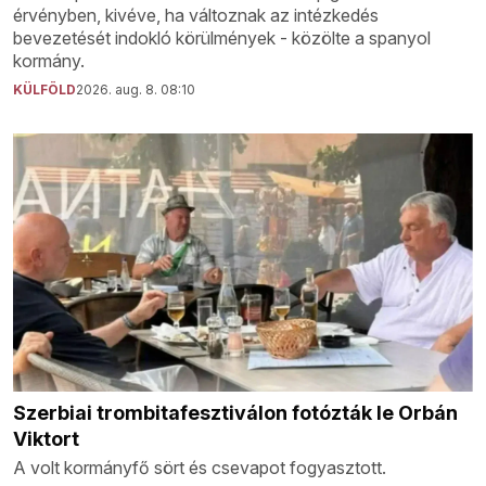
érvényben, kivéve, ha változnak az intézkedés
bevezetését indokló körülmények - közölte a spanyol
kormány.
KÜLFÖLD
2026. aug. 8. 08:10
Szerbiai trombitafesztiválon fotózták le Orbán
Viktort
A volt kormányfő sört és csevapot fogyasztott.