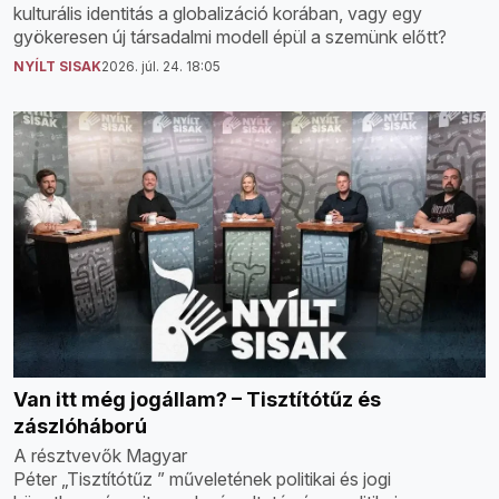
kulturális identitás a globalizáció korában, vagy egy
gyökeresen új társadalmi modell épül a szemünk előtt?
NYÍLT SISAK
2026. júl. 24. 18:05
Van itt még jogállam? – Tisztítótűz és
zászlóháború
A résztvevők Magyar
Péter „Tisztítótűz ” műveletének politikai és jogi