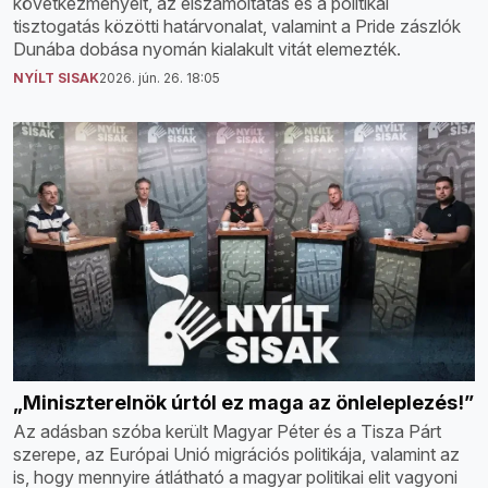
következményeit, az elszámoltatás és a politikai
tisztogatás közötti határvonalat, valamint a Pride zászlók
Dunába dobása nyomán kialakult vitát elemezték.
NYÍLT SISAK
2026. jún. 26. 18:05
„Miniszterelnök úrtól ez maga az önleleplezés!”
Az adásban szóba került Magyar Péter és a Tisza Párt
szerepe, az Európai Unió migrációs politikája, valamint az
is, hogy mennyire átlátható a magyar politikai elit vagyoni