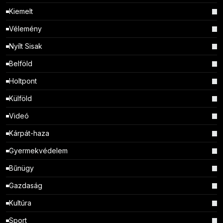
Kiemelt
Vélemény
Nyílt Sisak
Belföld
Holtpont
Külföld
Videó
Kárpát-haza
Gyermekvédelem
Bűnügy
Gazdaság
Kultúra
Sport