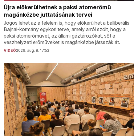
Újra előkerülhetnek a paksi atomerőmű
magánkézbe juttatásának tervei
Jogos lehet az a félelem is, hogy előkerülhet a balliberális
Bajnai-kormány egykori terve, amely arról szólt, hogy a
paksi atomerőművet, az állami gáztározókat, sőt a
vészhelyzeti erőműveket is magánkézbe játsszák át.
VIDEÓ
2026. aug. 8. 17:52