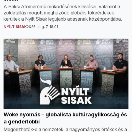
A Paksi Atomerőmű működésének kihívásai, valamint a
zöldátállás mögött meghúzódó globális tőkeérdekek
kerültek a Nyílt Sisak legújabb adásának középpontjába.
NYÍLT SISAK
2026. aug. 7. 18:01
Woke nyomás – globalista kultúragyilkosság és
a genderlobbi
Megőrizhetők-e a nemzetek, a hagyományos értékek és a