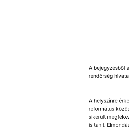
A bejegyzésből a
rendőrség hivata
A helyszínre érke
református közös
sikerült megfékez
is tanít. Elmond