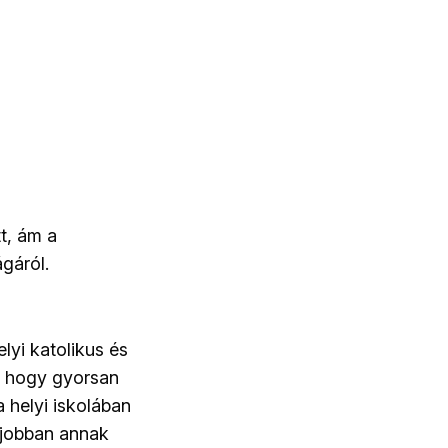
t, ám a
gáról.
lyi katolikus és
, hogy gyorsan
a helyi iskolában
gjobban annak