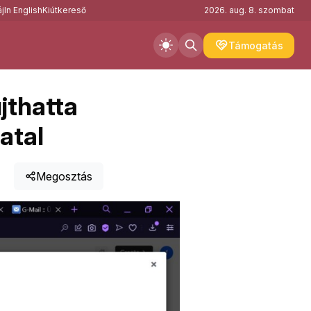
j
In English
Kiútkereső
2026. aug. 8. szombat
Támogatás
jthatta
atal
Megosztás