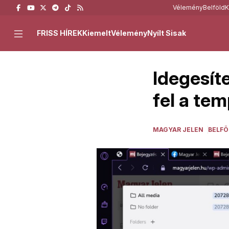
Vélemény
Belföld
K
FRISS HÍREK
Kiemelt
Vélemény
Nyílt Sisak
Idegesíte
fel a te
MAGYAR JELEN
BELFÖ