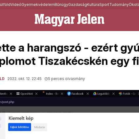
ülföld
Videó
Gyermekvédelem
Bűnügy
Gazdaság
Kultúra
Sport
Tudomány
Ökotá
tte a harangszó - ezért gyú
mplomot Tiszakécskén egy fi
LD
2022. okt. 12. 22:45
5 perces olvasmány