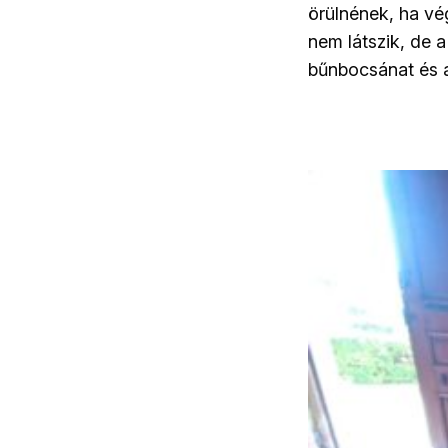
örülnének, ha vé
nem látszik, de 
bűnbocsánat és a