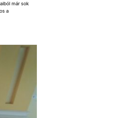
maiból már sok
os a