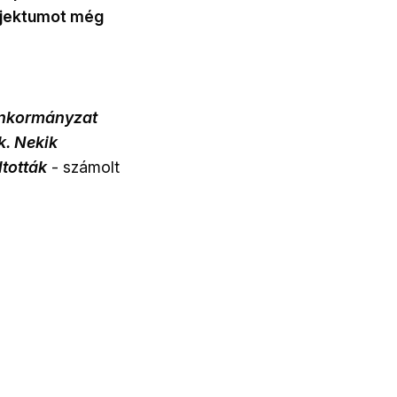
objektumot még
 Önkormányzat
k. Nekik
ltották
- számolt