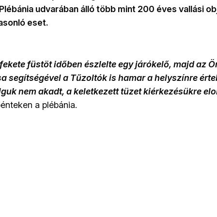
lébánia udvarában álló több mint 200 éves vallási 
asonló eset.
 fekete füstöt időben észlelte egy járókelő, majd az
 segítségével a Tűzoltók is hamar a helyszínre érte
uk nem akadt, a keletkezett tüzet kiérkezésükre elo
énteken a plébánia.