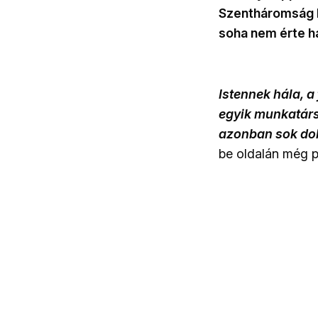
Szentháromság P
soha nem érte h
Istennek hála, a
egyik munkatársa
azonban sok dolg
be oldalán még p