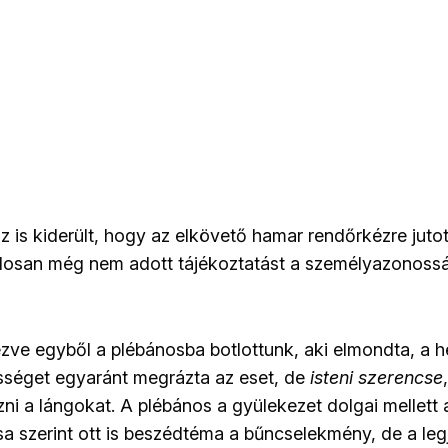
z is kiderült, hogy az elkövető hamar rendőrkézre jutot
losan még nem adott tájékoztatást a személyazonossá
zve egyből a plébánosba botlottunk, aki elmondta, a he
séget egyaránt megrázta az eset, de
isteni szerencse
ni a lángokat. A plébános a gyülekezet dolgai mellett 
ása szerint ott is beszédtéma a bűncselekmény, de a le