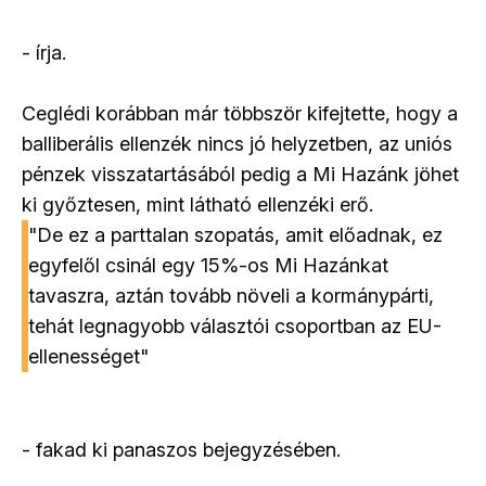
- írja.
Ceglédi korábban már többször kifejtette, hogy a
balliberális ellenzék nincs jó helyzetben, az uniós
pénzek visszatartásából pedig a Mi Hazánk jöhet
ki győztesen, mint látható ellenzéki erő.
"De ez a parttalan szopatás, amit előadnak, ez
egyfelől csinál egy 15%-os Mi Hazánkat
tavaszra, aztán tovább növeli a kormánypárti,
tehát legnagyobb választói csoportban az EU-
ellenességet"
- fakad ki panaszos bejegyzésében.