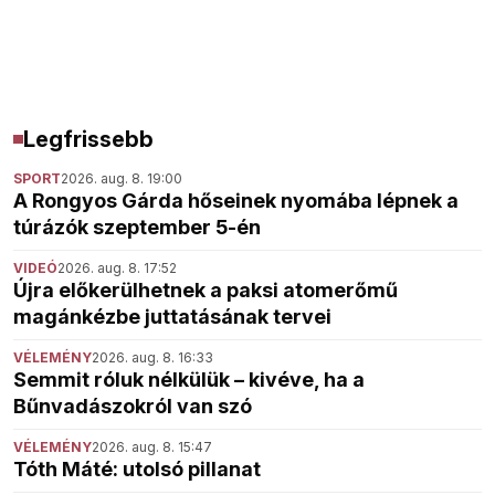
Legfrissebb
SPORT
2026. aug. 8. 19:00
A Rongyos Gárda hőseinek nyomába lépnek a
túrázók szeptember 5-én
VIDEÓ
2026. aug. 8. 17:52
Újra előkerülhetnek a paksi atomerőmű
magánkézbe juttatásának tervei
VÉLEMÉNY
2026. aug. 8. 16:33
Semmit róluk nélkülük – kivéve, ha a
Bűnvadászokról van szó
VÉLEMÉNY
2026. aug. 8. 15:47
Tóth Máté: utolsó pillanat