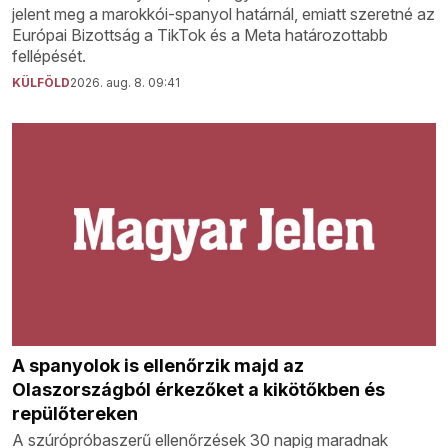
jelent meg a marokkói-spanyol határnál, emiatt szeretné az
Európai Bizottság a TikTok és a Meta határozottabb
fellépését.
KÜLFÖLD
2026. aug. 8. 09:41
A spanyolok is ellenőrzik majd az
Olaszországból érkezőket a kikötőkben és
repülőtereken
A szúrópróbaszerű ellenőrzések 30 napig maradnak