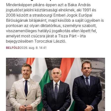
Mindenképpen pikáns éppen azt a Baka András
jogtudóst jelölni köztársasági elnöknek, aki 1991 és
2008 között a strasbourgi Emberi Jogok Európai
Bíróságának bírájaként, majd később a saját ügyében is
pontosan az olyan diktatórikus, személyre szabott,
visszamenőleges hatályú jogalkotás ellen lépett fel,
amelyet most csúcsra járat a Tisza Párt – írta
bejegyzésében Toroczkai László.
BELFÖLD
2026. aug. 8. 14:41