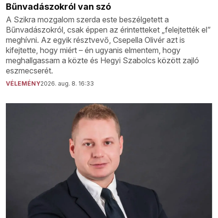
Bűnvadászokról van szó
A Szikra mozgalom szerda este beszélgetett a
Bűnvadászokról, csak éppen az érintetteket „felejtették el”
meghívni. Az egyik résztvevő, Csepella Olivér azt is
kifejtette, hogy miért – én ugyanis elmentem, hogy
meghallgassam a közte és Hegyi Szabolcs között zajló
eszmecserét.
VÉLEMÉNY
2026. aug. 8. 16:33