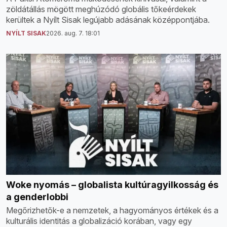
zöldátállás mögött meghúzódó globális tőkeérdekek
kerültek a Nyílt Sisak legújabb adásának középpontjába.
NYÍLT SISAK
2026. aug. 7. 18:01
Woke nyomás – globalista kultúragyilkosság és
a genderlobbi
Megőrizhetők-e a nemzetek, a hagyományos értékek és a
kulturális identitás a globalizáció korában, vagy egy