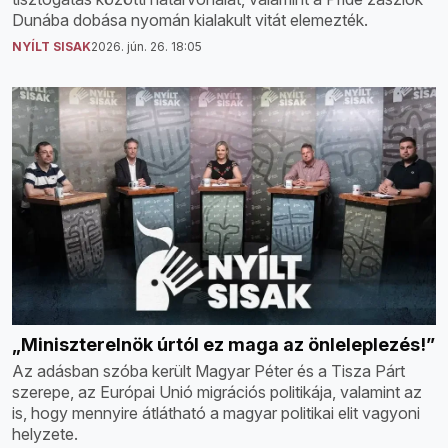
Dunába dobása nyomán kialakult vitát elemezték.
NYÍLT SISAK
2026. jún. 26. 18:05
„Miniszterelnök úrtól ez maga az önleleplezés!”
Az adásban szóba került Magyar Péter és a Tisza Párt
szerepe, az Európai Unió migrációs politikája, valamint az
is, hogy mennyire átlátható a magyar politikai elit vagyoni
helyzete.