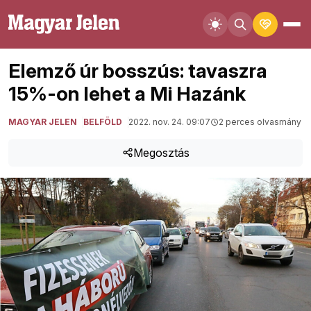
Elemző úr bosszús: tavaszra
15%-on lehet a Mi Hazánk
MAGYAR JELEN
BELFÖLD
2022. nov. 24. 09:07
2 perces olvasmány
Megosztás