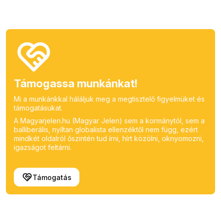
Támogassa munkánkat!
Mi a munkánkkal háláljuk meg a megtisztelő figyelmüket és
támogatásukat.
A Magyarjelen.hu (Magyar Jelen) sem a kormánytól, sem a
balliberális, nyíltan globalista ellenzéktől nem függ, ezért
mindkét oldalról őszintén tud írni, hírt közölni, oknyomozni,
igazságot feltárni.
Támogatás