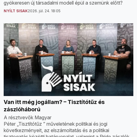
gyökeresen új társadalmi modell épül a szemünk előtt?
NYÍLT SISAK
2026. júl. 24. 18:05
Van itt még jogállam? – Tisztítótűz és
zászlóháború
A résztvevők Magyar
Péter „Tisztítótűz ” műveletének politikai és jogi
következményeit, az elszámoltatás és a politikai
tisztogatás közötti határvonalat, valamint a Pride zászlók