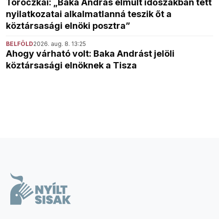
Toroczkai: „Baka András elmúlt időszakban tett
nyilatkozatai alkalmatlanná teszik őt a
köztársasági elnöki posztra”
BELFÖLD
2026. aug. 8. 13:25
Ahogy várható volt: Baka Andrást jelöli
köztársasági elnöknek a Tisza