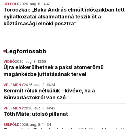
BELFÖLD
2026. aug. 8. 14:41
Toroczkai: „Baka András elmúlt időszakban tett
nyilatkozatai alkalmatlanná teszik őt a
köztársasági elnöki posztra”
Legfontosabb
VIDEÓ
2026. aug. 8. 13:58
Újra előkerülhetnek a paksi atomerőmű
magánkézbe juttatásának tervei
VÉLEMÉNY
2026. aug. 8. 10:24
Semmit róluk nélkülük – kivéve, ha a
Bűnvadászokról van szó
VÉLEMÉNY
2026. aug. 8. 14:42
Tóth Máté: utolsó pillanat
BELFÖLD
2026. aug. 8. 14:34