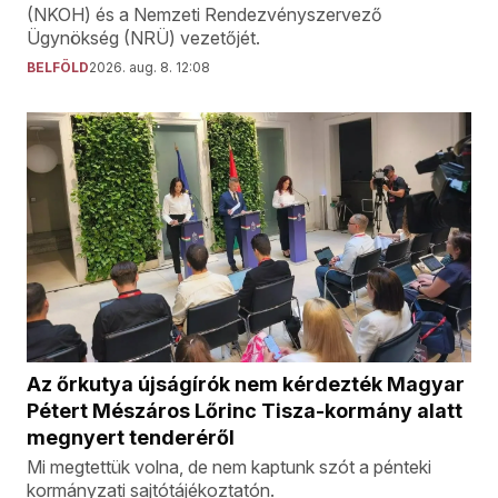
(NKOH) és a Nemzeti Rendezvényszervező
Ügynökség (NRÜ) vezetőjét.
BELFÖLD
2026. aug. 8. 12:08
Az őrkutya újságírók nem kérdezték Magyar
Pétert Mészáros Lőrinc Tisza-kormány alatt
megnyert tenderéről
Mi megtettük volna, de nem kaptunk szót a pénteki
kormányzati sajtótájékoztatón.