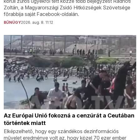
körüli zűrös ügyekről tett közzé több bejegyzést Radnóti
Zoltán, a Magyarországi Zsidó Hitközségek Szövetsége
főrabbija saját Facebook-oldalán.
BŰNÜGY
2026. aug. 8. 11:12
Az Európai Unió fokozná a cenzúrát a Ceutában
történtek miatt
Elképzelhető, hogy egy szándékos dezinformációs
művelet eredménye volt az, hogy közel 70 ezer ember