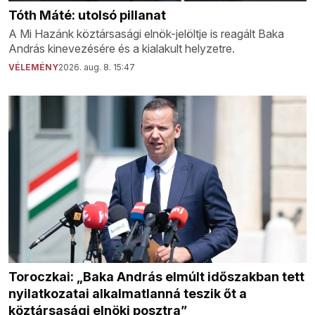
Tóth Máté: utolsó pillanat
A Mi Hazánk köztársasági elnök-jelöltje is reagált Baka
András kinevezésére és a kialakult helyzetre.
VÉLEMÉNY
2026. aug. 8. 15:47
Toroczkai: „Baka András elmúlt időszakban tett
nyilatkozatai alkalmatlanná teszik őt a
köztársasági elnöki posztra”