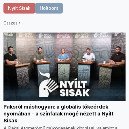
Nyílt Sisak
Holtpont
Összes
Paksról máshogyan: a globális tőkeérdek
nyomában – a színfalak mögé nézett a Nyílt
Sisak
A Paksi Atomerőmű működésének kihívásai, valamint a