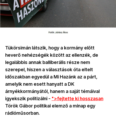
Tükörsimán látszik, hogy a kormány előtt
heverő nehézségék között az ellenzék, de
legalábbis annak balliberális része nem
szerepel, hiszen a választások óta eltelt
időszakban egyedül a Mi Hazánk az a párt,
amelyik nem esett hanyatt a DK
árnyékkormányától, hanem a saját témáival
igyekszik politizálni -
">fejtette ki hosszasan
Török Gábor politikai elemző a minap egy
rádióműsorban.