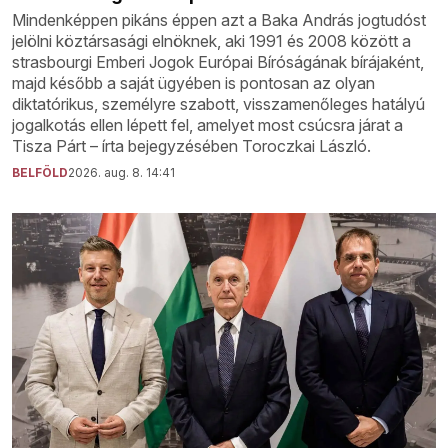
Mindenképpen pikáns éppen azt a Baka András jogtudóst
jelölni köztársasági elnöknek, aki 1991 és 2008 között a
strasbourgi Emberi Jogok Európai Bíróságának bírájaként,
majd később a saját ügyében is pontosan az olyan
diktatórikus, személyre szabott, visszamenőleges hatályú
jogalkotás ellen lépett fel, amelyet most csúcsra járat a
Tisza Párt – írta bejegyzésében Toroczkai László.
BELFÖLD
2026. aug. 8. 14:41