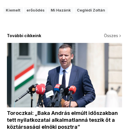
Kiemelt
erősödés
Mi Hazánk
Ceglédi Zoltán
További cikkeink
Összes
Toroczkai: „Baka András elmúlt időszakban
tett nyilatkozatai alkalmatlanná teszik őt a
köztársasági elnöki posztra”