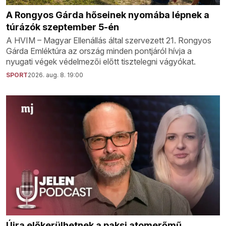
A Rongyos Gárda hőseinek nyomába lépnek a
túrázók szeptember 5-én
A HVIM – Magyar Ellenállás által szervezett 21. Rongyos
Gárda Emléktúra az ország minden pontjáról hívja a
nyugati végek védelmezői előtt tisztelegni vágyókat.
SPORT
2026. aug. 8. 19:00
Újra előkerülhetnek a paksi atomerőmű