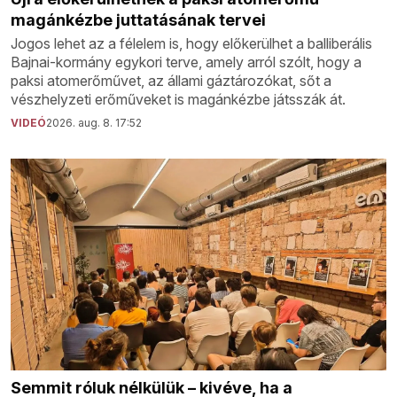
magánkézbe juttatásának tervei
Jogos lehet az a félelem is, hogy előkerülhet a balliberális
Bajnai-kormány egykori terve, amely arról szólt, hogy a
paksi atomerőművet, az állami gáztározókat, sőt a
vészhelyzeti erőműveket is magánkézbe játsszák át.
VIDEÓ
2026. aug. 8. 17:52
Semmit róluk nélkülük – kivéve, ha a