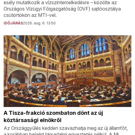
esély mutatkozik a vízszintemelkedésre – közölte az
Országos Vízügyi Főigazgatóság (OVF) sajtóosztálya
csütörtökön az MTI-vel.
IDŐJÁRÁS
2026. aug. 6. 13:50
A Tisza-frakció szombaton dönt az új
köztársasági elnökről
Az Országgyűlés kedden szavazhatja meg az új államfőt,
a korábban beígért társadalmi egyeztetés nélkül. A Mi