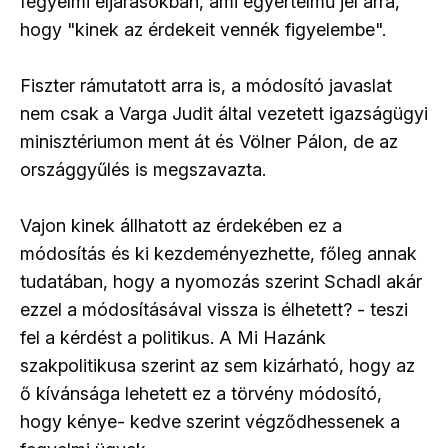
fegyelmi eljárásokban, ami egyértelmű jel arra,
hogy "kinek az érdekeit vennék figyelembe".
Fiszter rámutatott arra is, a módosító javaslat
nem csak a Varga Judit által vezetett igazságügyi
minisztériumon ment át és Völner Pálon, de az
országgyűlés is megszavazta.
Vajon kinek állhatott az érdekében ez a
módosítás és ki kezdeményezhette, főleg annak
tudatában, hogy a nyomozás szerint Schadl akár
ezzel a módosításával vissza is élhetett? - teszi
fel a kérdést a politikus. A Mi Hazánk
szakpolitikusa szerint az sem kizárható, hogy az
ő kívánsága lehetett ez a törvény módosító,
hogy kénye- kedve szerint végződhessenek a