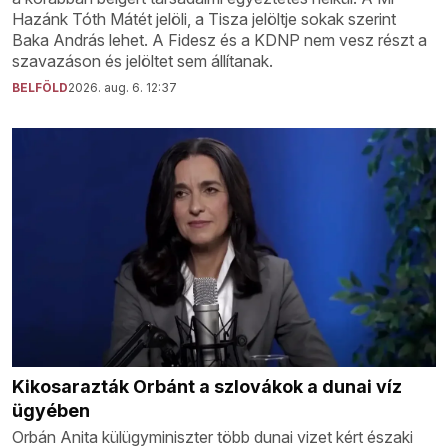
Hazánk Tóth Mátét jelöli, a Tisza jelöltje sokak szerint
Baka András lehet. A Fidesz és a KDNP nem vesz részt a
szavazáson és jelöltet sem állítanak.
BELFÖLD
2026. aug. 6. 12:37
Kikosarazták Orbánt a szlovákok a dunai víz
ügyében
Orbán Anita külügyminiszter több dunai vizet kért északi