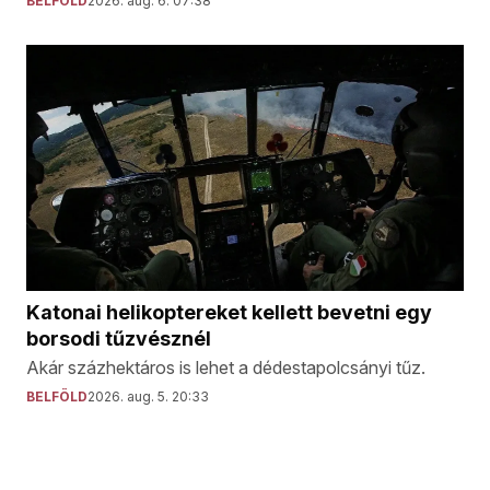
BELFÖLD
2026. aug. 6. 07:38
Katonai helikoptereket kellett bevetni egy
borsodi tűzvésznél
Akár százhektáros is lehet a dédestapolcsányi tűz.
BELFÖLD
2026. aug. 5. 20:33