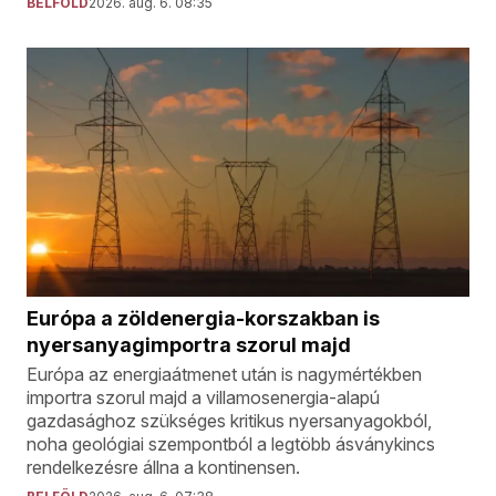
BELFÖLD
2026. aug. 6. 08:35
Európa a zöldenergia-korszakban is
nyersanyagimportra szorul majd
Európa az energiaátmenet után is nagymértékben
importra szorul majd a villamosenergia-alapú
gazdasághoz szükséges kritikus nyersanyagokból,
noha geológiai szempontból a legtöbb ásványkincs
rendelkezésre állna a kontinensen.