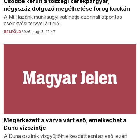
Csődbe került a tószegi kerékpárgyár,
négyszáz dolgozó megélhetése forog kockán
A Mi Hazánk munkaügyi kabinetje azonnali ötpontos
cselekvési tervvel állt elő.
BELFÖLD
2026. aug. 6. 14:47
Megérkezett a várva várt eső, emelkedhet a
Duna vízszintje
A Duna osztrák vízgyűjtőin elkezdett esni az eső, ezért