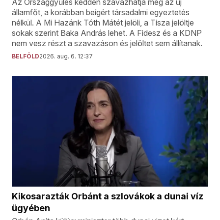
Az Országgyűlés kedden szavazhatja meg az új
államfőt, a korábban beígért társadalmi egyeztetés
nélkül. A Mi Hazánk Tóth Mátét jelöli, a Tisza jelöltje
sokak szerint Baka András lehet. A Fidesz és a KDNP
nem vesz részt a szavazáson és jelöltet sem állítanak.
BELFÖLD
2026. aug. 6. 12:37
Kikosarazták Orbánt a szlovákok a dunai víz
ügyében