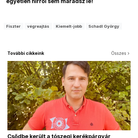
egyetlen hírről sem maradsz le!
Fiszter
végreajtás
Kiemelt-jobb
Schadl György
További cikkeink
Összes
Csődbe került a tószegi kerékpárgyár,