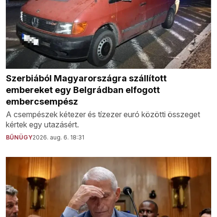
Szerbiából Magyarországra szállított
embereket egy Belgrádban elfogott
embercsempész
A csempészek kétezer és tízezer euró közötti összeget
kértek egy utazásért.
BŰNÜGY
2026. aug. 6. 18:31