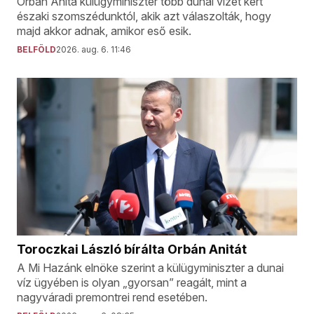
Orbán Anita külügyminiszter több dunai vizet kért
északi szomszédunktól, akik azt válaszolták, hogy
majd akkor adnak, amikor eső esik.
BELFÖLD
2026. aug. 6. 11:46
Toroczkai László bírálta Orbán Anitát
A Mi Hazánk elnöke szerint a külügyminiszter a dunai
víz ügyében is olyan „gyorsan” reagált, mint a
nagyváradi premontrei rend esetében.