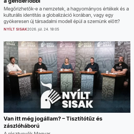
a genderlobbi
Megőrizhetők-e a nemzetek, a hagyományos értékek és a
kulturális identitás a globalizáció korában, vagy egy
gyökeresen új társadalmi modell épül a szemünk előtt?
NYÍLT SISAK
2026. júl. 24. 18:05
Van itt még jogállam? – Tisztítótűz és
zászlóháború
A résztvevők Magyar