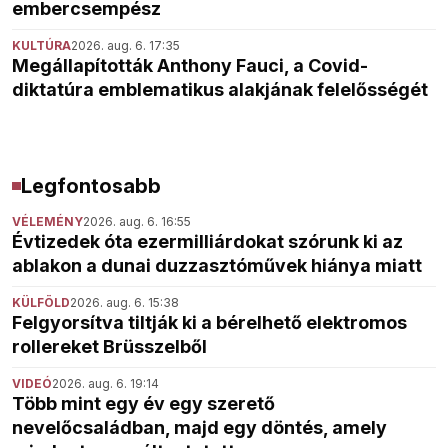
embercsempész
KULTÚRA
2026. aug. 6. 17:35
Megállapították Anthony Fauci, a Covid-
diktatúra emblematikus alakjának felelősségét
Legfontosabb
VÉLEMÉNY
2026. aug. 6. 16:55
Évtizedek óta ezermilliárdokat szórunk ki az
ablakon a dunai duzzasztóművek hiánya miatt
KÜLFÖLD
2026. aug. 6. 15:38
Felgyorsítva tiltják ki a bérelhető elektromos
rollereket Brüsszelből
VIDEÓ
2026. aug. 6. 19:14
Több mint egy év egy szerető
nevelőcsaládban, majd egy döntés, amely