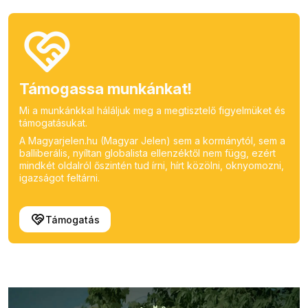
Támogassa munkánkat!
Mi a munkánkkal háláljuk meg a megtisztelő figyelmüket és
támogatásukat.
A Magyarjelen.hu (Magyar Jelen) sem a kormánytól, sem a
balliberális, nyíltan globalista ellenzéktől nem függ, ezért
mindkét oldalról őszintén tud írni, hírt közölni, oknyomozni,
igazságot feltárni.
Támogatás