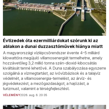
Évtizedek óta ezermilliárdokat szórunk ki az
ablakon a dunai duzzasztóművek hiánya miatt
A magyarországi vízlépcsőrendszer évente 4–5 milliárd
kilowattóra megújuló villamosenergiát termelhetne, amely
hozzávetőleg 3,2 millió tonna szén-dioxid-kibocsátás
kiváltását tenné lehetővé. A Duna szabályozása egyszerre
szolgálná a vízmegtartást, az ivóvízbázisok és a talajvíz
védelmét, a villamosenergia-termelést, az árvíz- és
jégvédekezést, a mezőgazdaságot, a hajózást, a
turizmust, valamint a térségfejlesztést.
VÉLEMÉNY
2026. aug. 6. 20:35