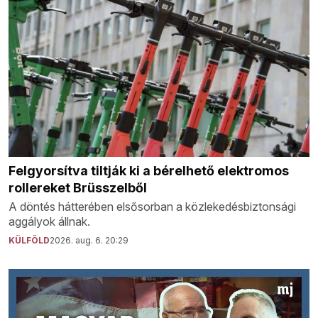
Felgyorsítva tiltják ki a bérelhető elektromos
rollereket Brüsszelből
A döntés hátterében elsősorban a közlekedésbiztonsági
aggályok állnak.
KÜLFÖLD
2026. aug. 6. 20:29