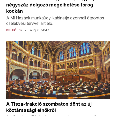
négyszáz dolgozó megélhetése forog
kockán
A Mi Hazánk munkaügyi kabinetje azonnali ötpontos
cselekvési tervvel állt elő.
BELFÖLD
2026. aug. 6. 14:47
A Tisza-frakció szombaton dönt az új
köztársasági elnökről