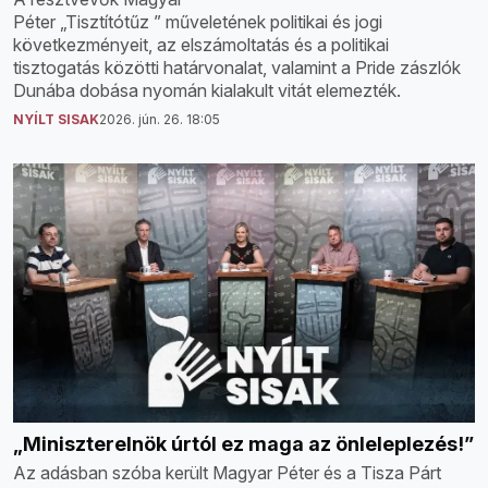
Péter „Tisztítótűz ” műveletének politikai és jogi
következményeit, az elszámoltatás és a politikai
tisztogatás közötti határvonalat, valamint a Pride zászlók
Dunába dobása nyomán kialakult vitát elemezték.
NYÍLT SISAK
2026. jún. 26. 18:05
„Miniszterelnök úrtól ez maga az önleleplezés!”
Az adásban szóba került Magyar Péter és a Tisza Párt