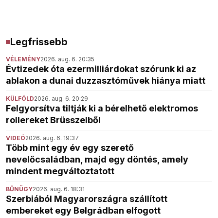
Legfrissebb
VÉLEMÉNY
2026. aug. 6. 20:35
Évtizedek óta ezermilliárdokat szórunk ki az
ablakon a dunai duzzasztóművek hiánya miatt
KÜLFÖLD
2026. aug. 6. 20:29
Felgyorsítva tiltják ki a bérelhető elektromos
rollereket Brüsszelből
VIDEÓ
2026. aug. 6. 19:37
Több mint egy év egy szerető
nevelőcsaládban, majd egy döntés, amely
mindent megváltoztatott
BŰNÜGY
2026. aug. 6. 18:31
Szerbiából Magyarországra szállított
embereket egy Belgrádban elfogott