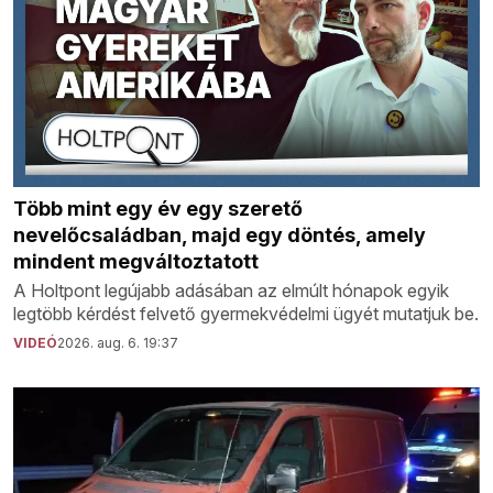
Több mint egy év egy szerető
nevelőcsaládban, majd egy döntés, amely
mindent megváltoztatott
A Holtpont legújabb adásában az elmúlt hónapok egyik
legtöbb kérdést felvető gyermekvédelmi ügyét mutatjuk be.
VIDEÓ
2026. aug. 6. 19:37