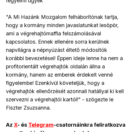
fegyelmi ügyek
"A Mi Hazánk Mozgalom felháborítónak tartja,
hogy a kormány minden javaslatunkat lesöpör,
ami a végrehajtómaffia felszámolásával
kapcsolatos. Ennek ellenére sorra kerülnek
napvilágra a népnyúzást éltető módosítók
korábbi bevezetései! Éppen ideje lenne ha nem a
profitorientált végrehajtók oldalán állna a
kormány, hanem az emberek érdekeit venné
figyelembe! Ezenkívül követeljük, hogy a
végrehajtók ellenőrzését azonnali hatállyal ki kell
szervezni a végrehajtói kartól!" - szögezte le
Fiszter Zsuzsanna.
Az
X
- és
Telegram
-csatornáinkra feliratkozva