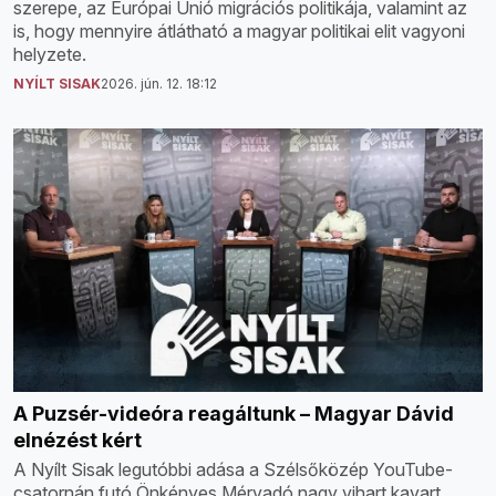
szerepe, az Európai Unió migrációs politikája, valamint az
is, hogy mennyire átlátható a magyar politikai elit vagyoni
helyzete.
NYÍLT SISAK
2026. jún. 12. 18:12
A Puzsér-videóra reagáltunk – Magyar Dávid
elnézést kért
A Nyílt Sisak legutóbbi adása a Szélsőközép YouTube-
csatornán futó Önkényes Mérvadó nagy vihart kavart