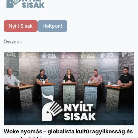
Nyílt Sisak
Holtpont
Összes
Woke nyomás – globalista kultúragyilkosság és