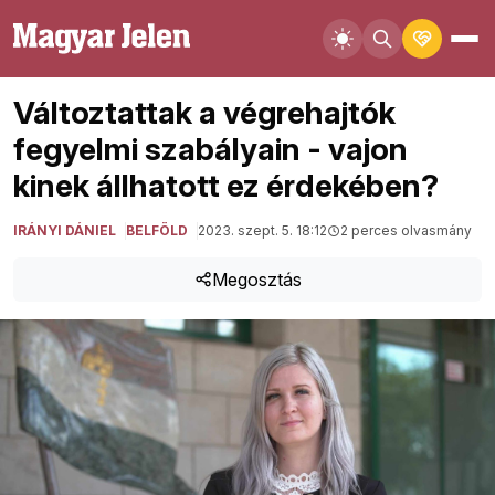
Változtattak a végrehajtók
fegyelmi szabályain - vajon
kinek állhatott ez érdekében?
IRÁNYI DÁNIEL
BELFÖLD
2023. szept. 5. 18:12
2 perces olvasmány
Megosztás