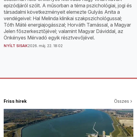
epizódjáról szólt. A műsorban a téma pszichológiai, jogi és
társadalmi következményeit elemezte Gulyás Anita a
vendégeivel: Hal Melinda klinikai szakpszichológussal;
Tóth Máté energiajogásszal; Horváth Tamással, a Magyar
Jelen főszerkesztőjével; valamint Magyar Dáviddal, az
Önkényes Mérvadó egyik résztvevőjével.
NYÍLT SISAK
2026. máj. 22. 18:02
Friss hírek
Összes