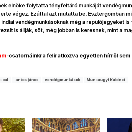
ek elnöke folytatta tényfeltáró munkáját vendégmu
rte végez. Ezúttal azt mutatta be, Esztergomban mi 
z indiai vendégmunkásoknak még a repülőjegyeket is f
rezsit is állják, sőt, még jobban is keresnek, mint a m
ram
-csatornáinkra feliratkozva egyetlen hírről sem
t-bal
lantos jános
vendégmunkások
Munkaügyi Kabinet