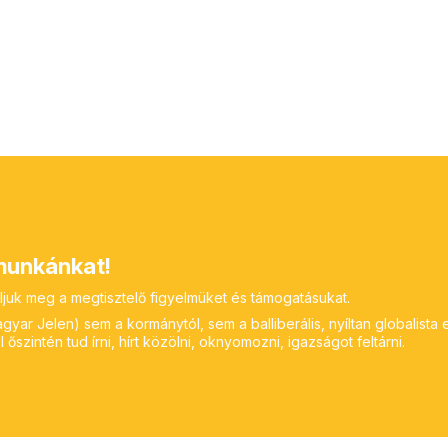
unkánkat!
ljuk meg a megtisztelő figyelmüket és támogatásukat.
yar Jelen) sem a kormánytól, sem a balliberális, nyíltan globalista 
 őszintén tud írni, hírt közölni, oknyomozni, igazságot feltárni.