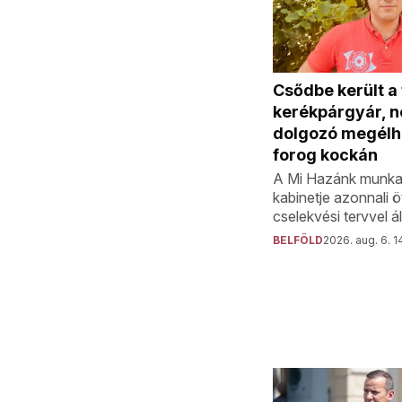
Csődbe került a
kerékpárgyár, 
dolgozó megélh
forog kockán
A Mi Hazánk munka
kabinetje azonnali 
cselekvési tervvel áll
BELFÖLD
2026. aug. 6. 1