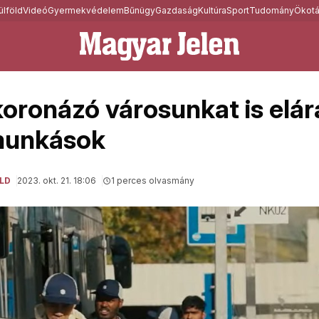
ülföld
Videó
Gyermekvédelem
Bűnügy
Gazdaság
Kultúra
Sport
Tudomány
Ökotá
koronázó városunkat is elár
unkások
LD
2023. okt. 21. 18:06
1 perces olvasmány