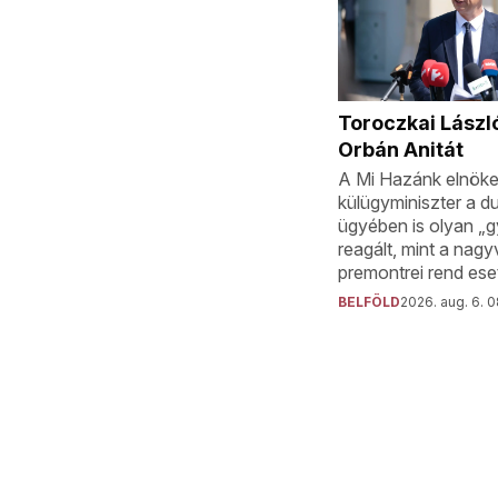
Toroczkai László
Orbán Anitát
A Mi Hazánk elnöke 
külügyminiszter a du
ügyében is olyan „
reagált, mint a nagy
premontrei rend ese
BELFÖLD
2026. aug. 6. 