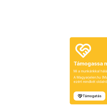
Támogassa m
Mi a munkánkkal hálá
A Magyarjelen.hu (Mag
ezért mindkét oldalról
Támogatás