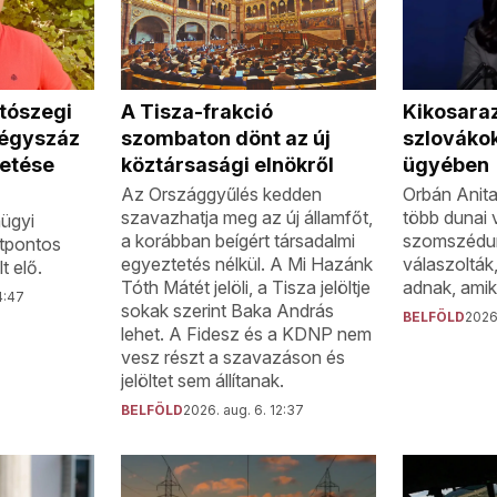
 tószegi
A Tisza-frakció
Kikosaraz
négyszáz
szombaton dönt az új
szlovákok
etése
köztársasági elnökről
ügyében
Az Országgyűlés kedden
Orbán Anita
szavazhatja meg az új államfőt,
több dunai v
ügyi
a korábban beígért társadalmi
szomszédunk
ötpontos
egyeztetés nélkül. A Mi Hazánk
válaszolták
t elő.
Tóth Mátét jelöli, a Tisza jelöltje
adnak, amik
4:47
sokak szerint Baka András
BELFÖLD
2026.
lehet. A Fidesz és a KDNP nem
vesz részt a szavazáson és
jelöltet sem állítanak.
BELFÖLD
2026. aug. 6. 12:37