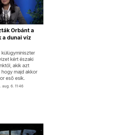
ták Orbánt a
 a dunai víz
 külügyminiszter
izet kért északi
tól, akik azt
, hogy majd akkor
or eső esik.
 aug. 6. 11:46