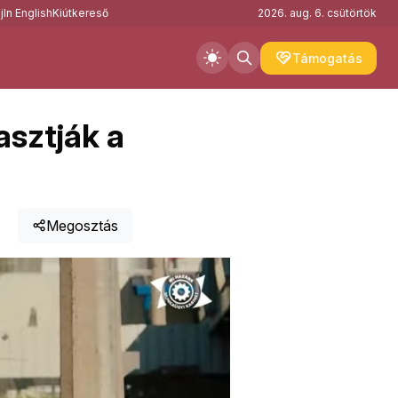
j
In English
Kiútkereső
2026. aug. 6. csütörtök
Támogatás
asztják a
Megosztás