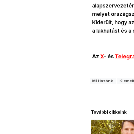
alapszervezetén
melyet országsze
Kiderült, hogy a
a lakhatást és a 
Az
X
- és
Teleg
Mi Hazánk
Kiemel
További cikkeink