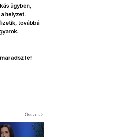
nkás ügyben,
a helyzet.
izetik, továbbá
agyarok.
 maradsz le!
Összes