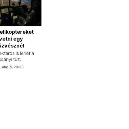
elikoptereket
evetni egy
űzvésznél
ktáros is lehet a
sányi tűz.
 aug. 5. 20:33