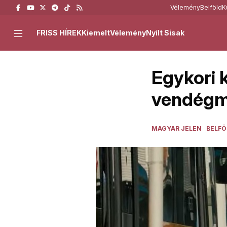
Vélemény
Belföld
K
FRISS HÍREK
Kiemelt
Vélemény
Nyílt Sisak
Egykori 
vendégm
MAGYAR JELEN
BELFÖ