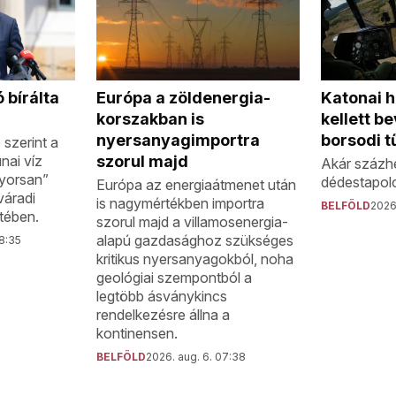
 bírálta
Katonai h
Európa a zöldenergia-
kellett b
korszakban is
borsodi t
nyersanyagimportra
szerint a
nai víz
szorul majd
Akár százhe
gyorsan”
dédestapolc
Európa az energiaátmenet után
váradi
is nagymértékben importra
BELFÖLD
2026.
tében.
szorul majd a villamosenergia-
alapú gazdasághoz szükséges
08:35
kritikus nyersanyagokból, noha
geológiai szempontból a
legtöbb ásványkincs
rendelkezésre állna a
kontinensen.
BELFÖLD
2026. aug. 6. 07:38