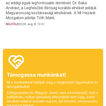
az eddigi egyik legfontosabb döntését: Dr. Baka
Andrást, a Legfelsőbb Bíróság korábbi elnökét jelöljük
Magyarország köztársasági elnökének. A Mi Hazánk
Mozgalom jelöltje Tóth Máté.
BELFÖLD
2026. aug. 8. 13:31
Támogassa munkánkat!
Mi a munkánkkal háláljuk meg a megtisztelő figyelmüket és
támogatásukat.
A Magyarjelen.hu (Magyar Jelen) sem a kormánytól, sem a
balliberális, nyíltan globalista ellenzéktől nem függ, ezért
mindkét oldalról őszintén tud írni, hírt közölni, oknyomozni,
igazságot feltárni.