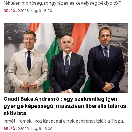
féktelen mohóság, rongyrázás és kevélység béklyóitól”.
BELFÖLD
2026. aug. 9. 15:00
Gaudi Baka Andrásról: egy szakmailag igen
gyenge képességű, masszívan liberális taláros
aktivista
Ismét „remek” köztársasági elnök aspiránst talált a Tisza.
BELFÖLD
2026. aug. 9. 13:30