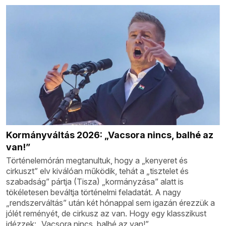
Kormányváltás 2026: „Vacsora nincs, balhé az
van!”
Történelemórán megtanultuk, hogy a „kenyeret és
cirkuszt” elv kiválóan működik, tehát a „tisztelet és
szabadság” pártja (Tisza) „kormányzása” alatt is
tökéletesen beváltja történelmi feladatát. A nagy
„rendszerváltás” után két hónappal sem igazán érezzük a
jólét reményét, de cirkusz az van. Hogy egy klasszikust
idézzek: „Vacsora nincs, balhé az van!”