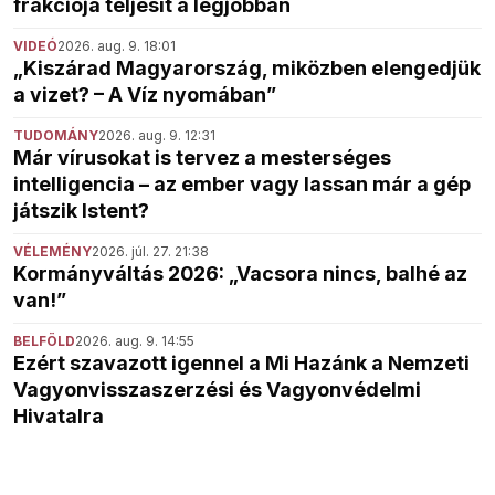
frakciója teljesít a legjobban
VIDEÓ
2026. aug. 9. 18:01
„Kiszárad Magyarország, miközben elengedjük
a vizet? – A Víz nyomában”
TUDOMÁNY
2026. aug. 9. 12:31
Már vírusokat is tervez a mesterséges
intelligencia – az ember vagy lassan már a gép
játszik Istent?
VÉLEMÉNY
2026. júl. 27. 21:38
Kormányváltás 2026: „Vacsora nincs, balhé az
van!”
BELFÖLD
2026. aug. 9. 14:55
Ezért szavazott igennel a Mi Hazánk a Nemzeti
Vagyonvisszaszerzési és Vagyonvédelmi
Hivatalra