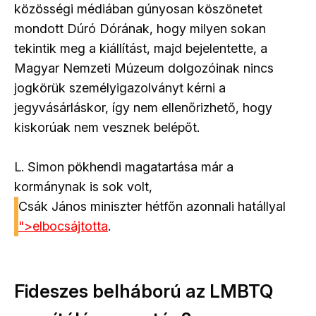
közösségi médiában gúnyosan köszönetet
mondott Dúró Dórának, hogy milyen sokan
tekintik meg a kiállítást, majd bejelentette, a
Magyar Nemzeti Múzeum dolgozóinak nincs
jogkörük személyigazolványt kérni a
jegyvásárláskor, így nem ellenőrizhető, hogy
kiskorúak nem vesznek belépőt.
L. Simon pökhendi magatartása már a
kormánynak is sok volt,
Csák János miniszter hétfőn azonnali hatállyal
">elbocsájtotta
.
Fideszes belháború az LMBTQ