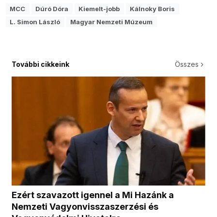
MCC
Dúró Dóra
Kiemelt-jobb
Kálnoky Boris
L. Simon László
Magyar Nemzeti Múzeum
További cikkeink
Összes
Ezért szavazott igennel a Mi Hazánk a
Nemzeti Vagyonvisszaszerzési és