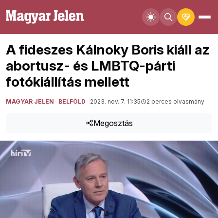
A fideszes Kálnoky Boris kiáll az
abortusz- és LMBTQ-párti
fotókiállítás mellett
MAGYAR JELEN
BELFÖLD
2023. nov. 7. 11:35
2 perces olvasmány
Megosztás