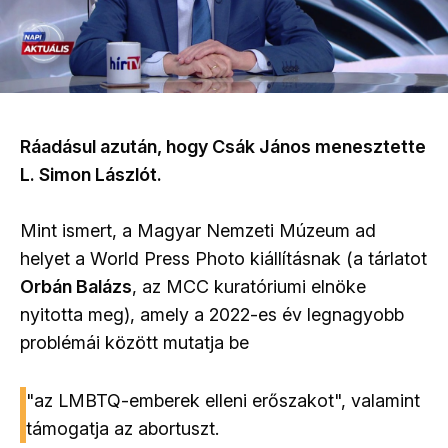
Ráadásul azután, hogy Csák János menesztette
L. Simon Lászlót.
Mint ismert, a Magyar Nemzeti Múzeum ad
helyet a World Press Photo kiállításnak (a tárlatot
Orbán Balázs
, az MCC kuratóriumi elnöke
nyitotta meg), amely a 2022-es év legnagyobb
problémái között mutatja be
"az LMBTQ-emberek elleni erőszakot", valamint
támogatja az abortuszt.