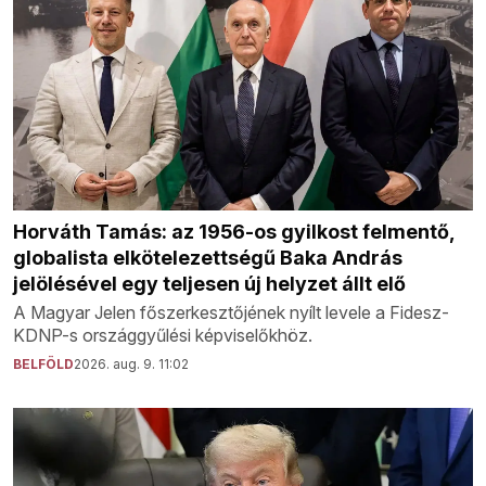
Horváth Tamás: az 1956-os gyilkost felmentő,
globalista elkötelezettségű Baka András
jelölésével egy teljesen új helyzet állt elő
A Magyar Jelen főszerkesztőjének nyílt levele a Fidesz-
KDNP-s országgyűlési képviselőkhöz.
BELFÖLD
2026. aug. 9. 11:02