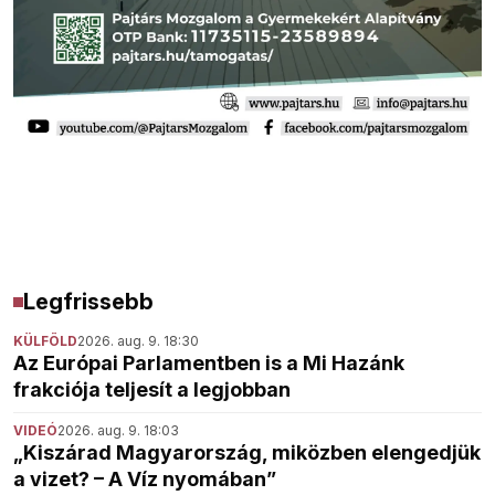
Legfrissebb
KÜLFÖLD
2026. aug. 9. 18:30
Az Európai Parlamentben is a Mi Hazánk
frakciója teljesít a legjobban
VIDEÓ
2026. aug. 9. 18:03
„Kiszárad Magyarország, miközben elengedjük
a vizet? – A Víz nyomában”