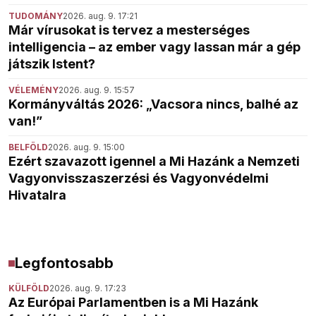
TUDOMÁNY
2026. aug. 9. 17:21
Már vírusokat is tervez a mesterséges
intelligencia – az ember vagy lassan már a gép
játszik Istent?
VÉLEMÉNY
2026. aug. 9. 15:57
Kormányváltás 2026: „Vacsora nincs, balhé az
van!”
BELFÖLD
2026. aug. 9. 15:00
Ezért szavazott igennel a Mi Hazánk a Nemzeti
Vagyonvisszaszerzési és Vagyonvédelmi
Hivatalra
Legfontosabb
KÜLFÖLD
2026. aug. 9. 17:23
Az Európai Parlamentben is a Mi Hazánk