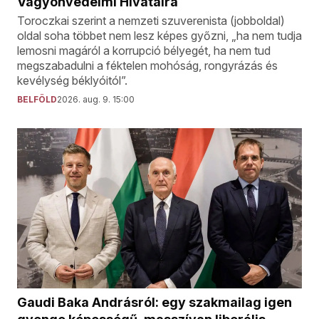
Vagyonvédelmi Hivatalra
Toroczkai szerint a nemzeti szuverenista (jobboldal)
oldal soha többet nem lesz képes győzni, „ha nem tudja
lemosni magáról a korrupció bélyegét, ha nem tud
megszabadulni a féktelen mohóság, rongyrázás és
kevélység béklyóitól”.
BELFÖLD
2026. aug. 9. 15:00
Gaudi Baka Andrásról: egy szakmailag igen