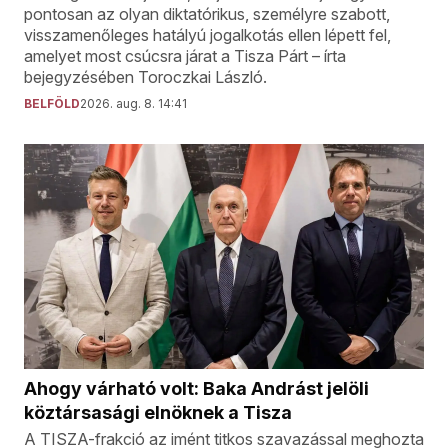
pontosan az olyan diktatórikus, személyre szabott,
visszamenőleges hatályú jogalkotás ellen lépett fel,
amelyet most csúcsra járat a Tisza Párt – írta
bejegyzésében Toroczkai László.
BELFÖLD
2026. aug. 8. 14:41
Ahogy várható volt: Baka Andrást jelöli
köztársasági elnöknek a Tisza
A TISZA-frakció az imént titkos szavazással meghozta