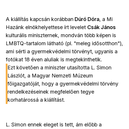
A kiállítás kapcsán korábban
Dúró Dóra
, a Mi
Hazánk elnökhelyettese írt levelet
Csák János
kulturális miniszternek, mondván több képen is
LMBTQ-tartalom látható (pl. "meleg idősotthon"),
ami sérti a gyermekvédelmi törvényt, ugyanis a
fotókat 18 éven aluliak is megtekinthetik.
Ezt követően a miniszter utasította L. Simon
Lászlót, a Magyar Nemzeti Múzeum
főigazgatóját, hogy a gyermekvédelmi törvény
rendelkezéseinek megfelelően tegye
korhatárossá a kiállítást.
L. Simon ennek eleget is tett, ám előbb a