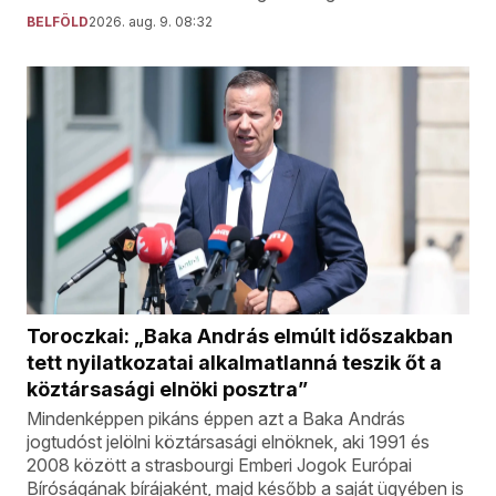
BELFÖLD
2026. aug. 9. 08:32
Toroczkai: „Baka András elmúlt időszakban
tett nyilatkozatai alkalmatlanná teszik őt a
köztársasági elnöki posztra”
Mindenképpen pikáns éppen azt a Baka András
jogtudóst jelölni köztársasági elnöknek, aki 1991 és
2008 között a strasbourgi Emberi Jogok Európai
Bíróságának bírájaként, majd később a saját ügyében is