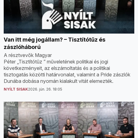
Van itt még jogállam? – Tisztítótűz és
zászlóháború
A résztvevők Magyar
Péter „Tisztítótűz ” műveletének politikai és jogi
következményeit, az elszámoltatás és a politikai
tisztogatás közötti határvonalat, valamint a Pride zászlók
Dunába dobása nyomán kialakult vitát elemezték.
NYÍLT SISAK
2026. jún. 26. 18:05