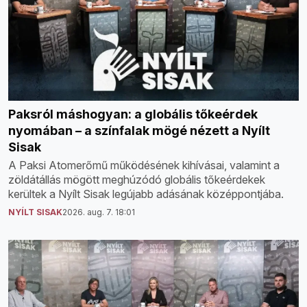
Paksról máshogyan: a globális tőkeérdek
nyomában – a színfalak mögé nézett a Nyílt
Sisak
A Paksi Atomerőmű működésének kihívásai, valamint a
zöldátállás mögött meghúzódó globális tőkeérdekek
kerültek a Nyílt Sisak legújabb adásának középpontjába.
NYÍLT SISAK
2026. aug. 7. 18:01