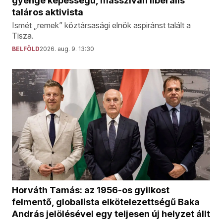
gyenge képességű, masszívan liberális
taláros aktivista
Ismét „remek” köztársasági elnök aspiránst talált a
Tisza.
BELFÖLD
2026. aug. 9. 13:30
Horváth Tamás: az 1956-os gyilkost
felmentő, globalista elkötelezettségű Baka
András jelölésével egy teljesen új helyzet állt