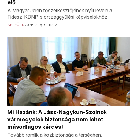
elő
A Magyar Jelen főszerkesztőjének nyílt levele a
Fidesz-KDNP-s országgyűlési képviselőkhöz.
BELFÖLD
2026. aug. 9. 11:02
Mi Hazánk: A Jász-Nagykun-Szolnok
vármegyeiek biztonsága nem lehet
másodlagos kérdés!
Tovább romlik a közbiztonság a térségben.