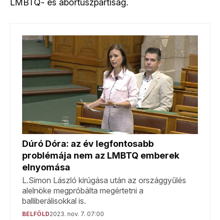
LMBTQ- és abortuszpártiság.