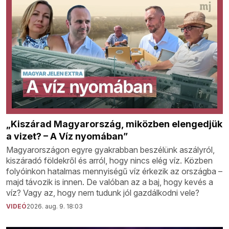
„Kiszárad Magyarország, miközben elengedjük
a vizet? – A Víz nyomában”
Magyarországon egyre gyakrabban beszélünk aszályról,
kiszáradó földekről és arról, hogy nincs elég víz. Közben
folyóinkon hatalmas mennyiségű víz érkezik az országba –
majd távozik is innen. De valóban az a baj, hogy kevés a
víz? Vagy az, hogy nem tudunk jól gazdálkodni vele?
VIDEÓ
2026. aug. 9. 18:03