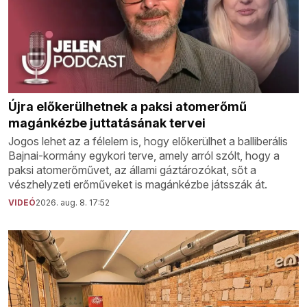
Újra előkerülhetnek a paksi atomerőmű
magánkézbe juttatásának tervei
Jogos lehet az a félelem is, hogy előkerülhet a balliberális
Bajnai-kormány egykori terve, amely arról szólt, hogy a
paksi atomerőművet, az állami gáztározókat, sőt a
vészhelyzeti erőműveket is magánkézbe játsszák át.
VIDEÓ
2026. aug. 8. 17:52