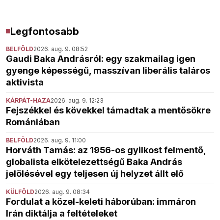
Legfontosabb
BELFÖLD
2026. aug. 9. 08:52
Gaudi Baka Andrásról: egy szakmailag igen
gyenge képességű, masszívan liberális taláros
aktivista
KÁRPÁT-HAZA
2026. aug. 9. 12:23
Fejszékkel és kövekkel támadtak a mentősökre
Romániában
BELFÖLD
2026. aug. 9. 11:00
Horváth Tamás: az 1956-os gyilkost felmentő,
globalista elkötelezettségű Baka András
jelölésével egy teljesen új helyzet állt elő
KÜLFÖLD
2026. aug. 9. 08:34
Fordulat a közel-keleti háborúban: immáron
Irán diktálja a feltételeket