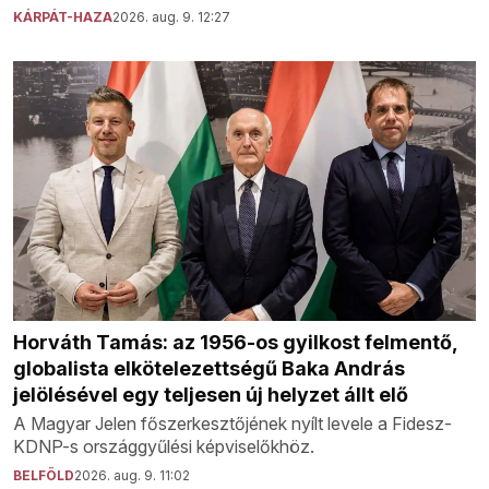
KÁRPÁT-HAZA
2026. aug. 9. 12:27
Horváth Tamás: az 1956-os gyilkost felmentő,
globalista elkötelezettségű Baka András
jelölésével egy teljesen új helyzet állt elő
A Magyar Jelen főszerkesztőjének nyílt levele a Fidesz-
KDNP-s országgyűlési képviselőkhöz.
BELFÖLD
2026. aug. 9. 11:02