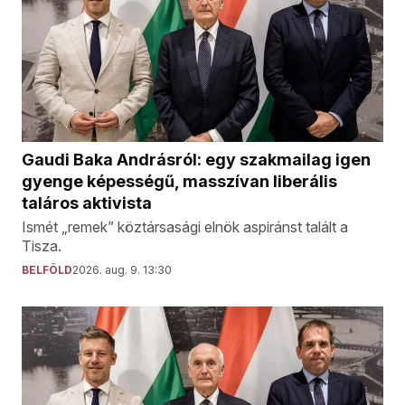
Gaudi Baka Andrásról: egy szakmailag igen
gyenge képességű, masszívan liberális
taláros aktivista
Ismét „remek” köztársasági elnök aspiránst talált a
Tisza.
BELFÖLD
2026. aug. 9. 13:30