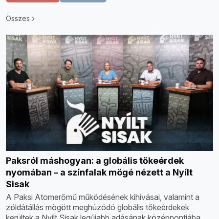
Összes
Paksról máshogyan: a globális tőkeérdek
nyomában – a színfalak mögé nézett a Nyílt
Sisak
A Paksi Atomerőmű működésének kihívásai, valamint a
zöldátállás mögött meghúzódó globális tőkeérdekek
kerültek a Nyílt Sisak legújabb adásának középpontjába.