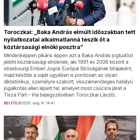
Toroczkai: „Baka András elmúlt időszakban tett
nyilatkozatai alkalmatlanná teszik őt a
köztársasági elnöki posztra”
Mindenképpen pikáns éppen azt a Baka András jogtudóst
jelölni köztársasági elnöknek, aki 1991 és 2008 között a
strasbourgi Emberi Jogok Európai Bíróságának bírájaként,
majd később a saját ügyében is pontosan az olyan
diktatórikus, személyre szabott, visszamenőleges hatályú
jogalkotás ellen lépett fel, amelyet most csúcsra járat a
Tisza Párt – írta bejegyzésében Toroczkai László.
BELFÖLD
2026. aug. 8. 14:41