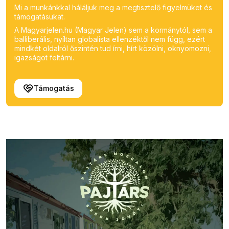
Mi a munkánkkal háláljuk meg a megtisztelő figyelmüket és
támogatásukat.
A Magyarjelen.hu (Magyar Jelen) sem a kormánytól, sem a
balliberális, nyíltan globalista ellenzéktől nem függ, ezért
mindkét oldalról őszintén tud írni, hírt közölni, oknyomozni,
igazságot feltárni.
Támogatás