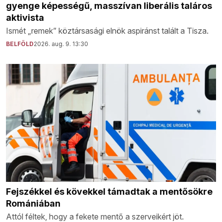
gyenge képességű, masszívan liberális taláros
aktivista
Ismét „remek” köztársasági elnök aspiránst talált a Tisza.
BELFÖLD
2026. aug. 9. 13:30
Fejszékkel és kövekkel támadtak a mentősökre
Romániában
Attól féltek, hogy a fekete mentő a szerveikért jöt.