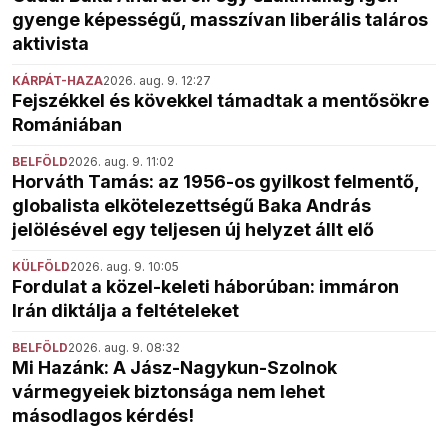
gyenge képességű, masszívan liberális taláros
aktivista
KÁRPÁT-HAZA
2026. aug. 9. 12:27
Fejszékkel és kövekkel támadtak a mentősökre
Romániában
BELFÖLD
2026. aug. 9. 11:02
Horváth Tamás: az 1956-os gyilkost felmentő,
globalista elkötelezettségű Baka András
jelölésével egy teljesen új helyzet állt elő
KÜLFÖLD
2026. aug. 9. 10:05
Fordulat a közel-keleti háborúban: immáron
Irán diktálja a feltételeket
BELFÖLD
2026. aug. 9. 08:32
Mi Hazánk: A Jász-Nagykun-Szolnok
vármegyeiek biztonsága nem lehet
másodlagos kérdés!