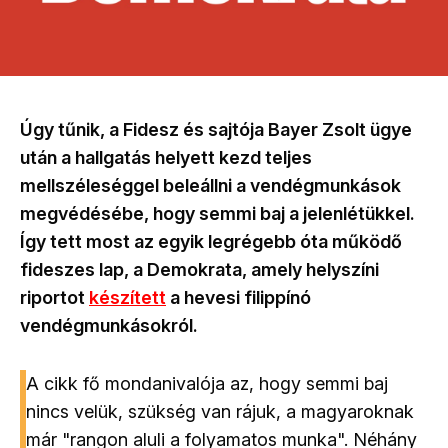
Úgy tűnik, a Fidesz és sajtója Bayer Zsolt ügye
után a hallgatás helyett kezd teljes
mellszéleséggel beleállni a vendégmunkások
megvédésébe, hogy semmi baj a jelenlétükkel.
Így tett most az egyik legrégebb óta működő
fideszes lap, a Demokrata, amely helyszíni
riportot
készített
a hevesi filippínó
vendégmunkásokról.
A cikk fő mondanivalója az, hogy semmi baj
nincs velük, szükség van rájuk, a magyaroknak
már "rangon aluli a folyamatos munka". Néhány