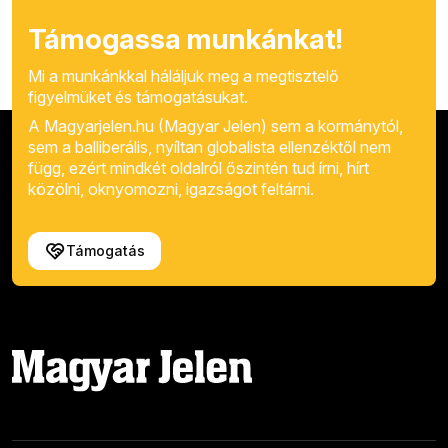
Támogassa munkánkat!
Mi a munkánkkal háláljuk meg a megtisztelő
figyelmüket és támogatásukat.
A Magyarjelen.hu (Magyar Jelen) sem a kormánytól,
sem a balliberális, nyíltan globalista ellenzéktől nem
függ, ezért mindkét oldalról őszintén tud írni, hírt
közölni, oknyomozni, igazságot feltárni.
Támogatás