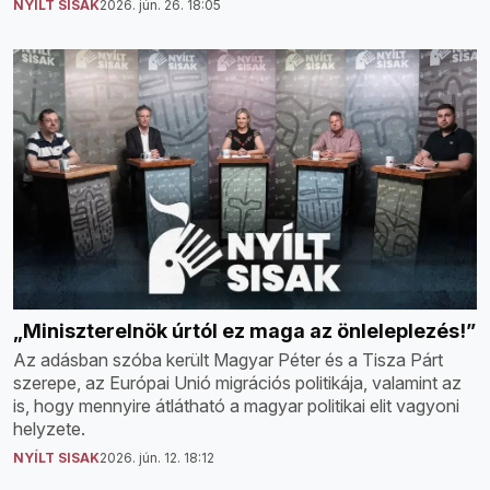
NYÍLT SISAK
2026. jún. 26. 18:05
„Miniszterelnök úrtól ez maga az önleleplezés!”
Az adásban szóba került Magyar Péter és a Tisza Párt
szerepe, az Európai Unió migrációs politikája, valamint az
is, hogy mennyire átlátható a magyar politikai elit vagyoni
helyzete.
NYÍLT SISAK
2026. jún. 12. 18:12