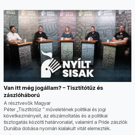
Van itt még jogállam? – Tisztítótűz és
zászlóháború
A résztvevők Magyar
Péter „Tisztítótűz ” műveletének politikai és jogi
következményeit, az elszámoltatás és a politikai
tisztogatás közötti határvonalat, valamint a Pride zászlók
Dunába dobása nyomán kialakult vitát elemezték.