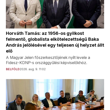
Horváth Tamás: az 1956-os gyilkost
felmentő, globalista elkötelezettségű Baka
András jelölésével egy teljesen új helyzet állt
elő
A Magyar Jelen főszerkesztőjének nyílt levele a
Fidesz-KDNP-s országgyűlési képviselőkhöz.
BELFÖLD
2026. aug. 9. 11:02