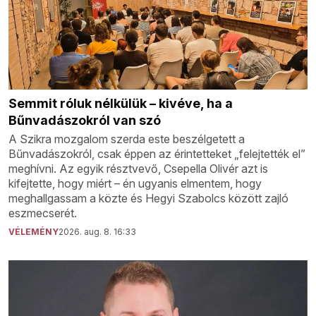
Semmit róluk nélkülük – kivéve, ha a
Bűnvadászokról van szó
A Szikra mozgalom szerda este beszélgetett a
Bűnvadászokról, csak éppen az érintetteket „felejtették el”
meghívni. Az egyik résztvevő, Csepella Olivér azt is
kifejtette, hogy miért – én ugyanis elmentem, hogy
meghallgassam a közte és Hegyi Szabolcs között zajló
eszmecserét.
VÉLEMÉNY
2026. aug. 8. 16:33