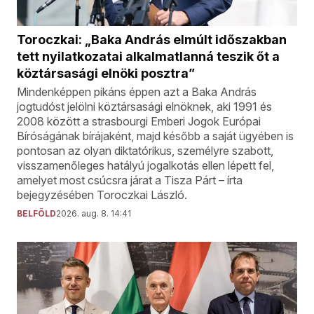
Toroczkai: „Baka András elmúlt időszakban
tett nyilatkozatai alkalmatlanná teszik őt a
köztársasági elnöki posztra”
Mindenképpen pikáns éppen azt a Baka András
jogtudóst jelölni köztársasági elnöknek, aki 1991 és
2008 között a strasbourgi Emberi Jogok Európai
Bíróságának bírájaként, majd később a saját ügyében is
pontosan az olyan diktatórikus, személyre szabott,
visszamenőleges hatályú jogalkotás ellen lépett fel,
amelyet most csúcsra járat a Tisza Párt – írta
bejegyzésében Toroczkai László.
BELFÖLD
2026. aug. 8. 14:41