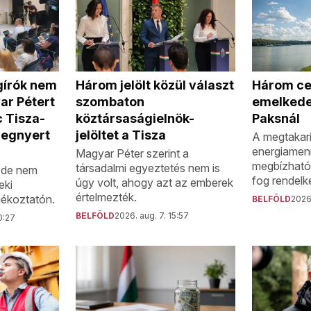
Három ce
gírók nem
Három jelölt közül választ
emelkede
ar Pétert
szombaton
Paksnál
 Tisza-
köztársaságielnök-
megnyert
jelöltet a Tisza
A megtakarí
energiamen
Magyar Péter szerint a
megbízható
társadalmi egyeztetés nem is
, de nem
fog rendelke
úgy volt, ahogy azt az emberek
eki
értelmezték.
jékoztatón.
BELFÖLD
2026.
BELFÖLD
2026. aug. 7. 15:57
0:27