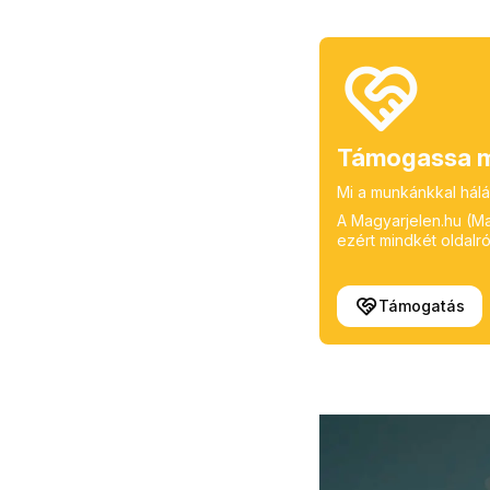
Támogassa m
Mi a munkánkkal hálá
A Magyarjelen.hu (Mag
ezért mindkét oldalról
Támogatás