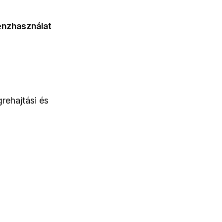
pénzhasználat
ehajtási és