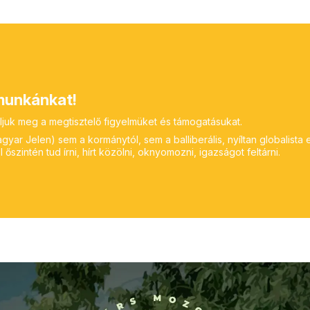
unkánkat!
ljuk meg a megtisztelő figyelmüket és támogatásukat.
yar Jelen) sem a kormánytól, sem a balliberális, nyíltan globalista 
 őszintén tud írni, hírt közölni, oknyomozni, igazságot feltárni.