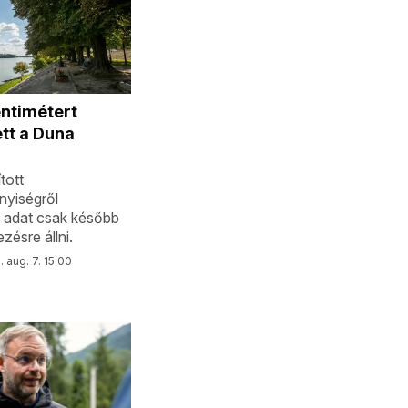
ntimétert
tt a Duna
tott
nyiségről
 adat csak később
zésre állni.
 aug. 7. 15:00