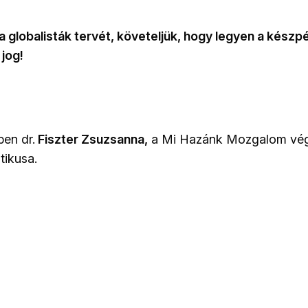
 a globalisták tervét, követeljük, hogy legyen a kész
jog!
ben dr.
Fiszter Zsuzsanna,
a Mi Hazánk Mozgalom végr
tikusa.