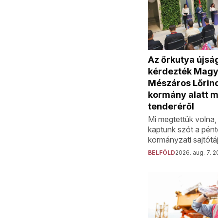
Az őrkutya újsá
kérdezték Magy
Mészáros Lőrinc
kormány alatt 
tenderéről
Mi megtettük volna
kaptunk szót a pént
kormányzati sajtótá
BELFÖLD
2026. aug. 7. 2