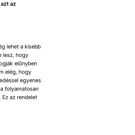
azt az
g lehet a kisebb
e lesz, hogy
fogják előnyben
em elég, hogy
kedéssel egyenes
ta folyamatosan
. Ez az rendelet