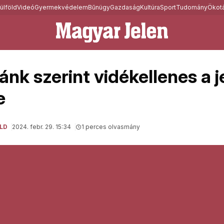
ülföld
Videó
Gyermekvédelem
Bűnügy
Gazdaság
Kultúra
Sport
Tudomány
Ökotá
ánk szerint vidékellenes a 
e
LD
2024. febr. 29. 15:34
1 perces olvasmány