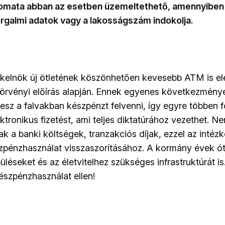
mata abban az esetben üzemeltethető, amennyiben 
orgalmi adatok vagy a lakosságszám indokolja.
kelnök új ötletének köszönhetően kevesebb ATM is elé
törvényi előírás alapján. Ennek egyenes következmény
esz a falvakban készpénzt felvenni, így egyre többen 
ektronikus fizetést, ami teljes diktatúrához vezethet. N
 a banki költségek, tranzakciós díjak, ezzel az intéz
zpénzhasználat visszaszorításához. A kormány évek ó
epüléseket és az életvitelhez szükséges infrastruktúrát is
észpénzhasználat ellen!