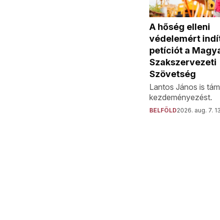
A hőség elleni
védelemért indí
petíciót a Magy
Szakszervezeti
Szövetség
Lantos János is tám
kezdeményezést.
BELFÖLD
2026. aug. 7. 1