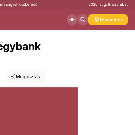
j
In English
Kiútkereső
2026. aug. 8. szombat
Támogatás
jegybank
Megosztás