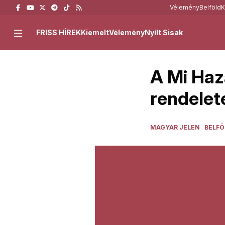
Vélemény
Belföld
K
FRISS HÍREK
Kiemelt
Vélemény
Nyílt Sisak
A Mi Haz
rendelet
MAGYAR JELEN
BELFÖ