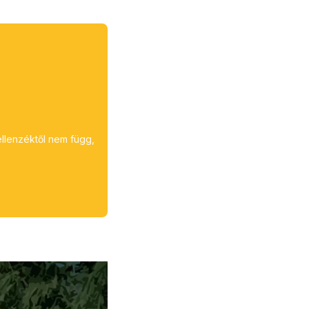
ellenzéktől nem függ,