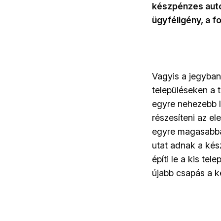
készpénzes auto
ügyféligény, a f
Vagyis a jegyban
településeken a 
egyre nehezebb l
részesíteni az el
egyre magasabbak
utat adnak a kés
építi le a kis tel
újabb csapás a k