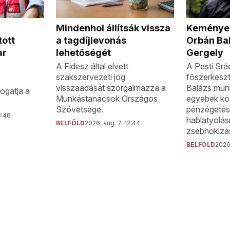
Mindenhol állítsák vissza
Keményen
a tagdíjlevonás
tott
Orbán Ba
lehetőségét
ar
Gergely
A Fidesz által elvett
A Pesti Srá
szakszervezeti jog
főszerkeszt
visszaadását szorgalmazza a
Balázs munk
ogatja a
Munkástanácsok Országos
egyebek köz
Szövetsége.
pénzégetésr
3:46
hablatyolá
BELFÖLD
2026. aug. 7. 12:44
zsebhokizás
BELFÖLD
2026.