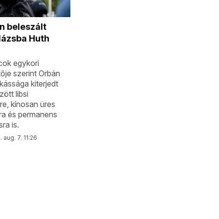
 beleszált
lázsba Huth
cok egykori
ője szerint Orbán
ássága kiterjedt
ött libsi
e, kínosan üres
sra és permanens
ra is.
 aug. 7. 11:26